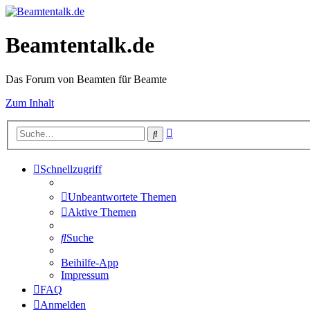
Beamtentalk.de
Das Forum von Beamten für Beamte
Zum Inhalt
Erweiterte
Suche
Suche
Schnellzugriff
Unbeantwortete Themen
Aktive Themen
Suche
Beihilfe-App
Impressum
FAQ
Anmelden