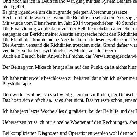
Und noch als ich in Deutschland war, ging mir das System Beihilfe seh
nicht gefiel.
Es ging irgendwie um die zugrunde gelegten Abrechnungssaetze.
Recht und billig waere es, wenn die Beihilfe da selbst dem Arzt sagt,
Mir wurde vom Dienstherrn im Jahr 2014 vorgeschrieben, 40 Stunde
Die Finanzierung wurde dann von der Beihilfe mehrfach abgelehnt mit d
entgegnet der Bericht meiner Aerztin entspraeche nicht den Richtlinien
Die Richtlinien konnte meine Aerztin aber nicht lesen, weil sie auf De
Die Aerztin verstand die Richtlinien trotzdem nicht. Grund dafuer wa
veraltetes verhaltenspsychologisches Modell aus den 60ern.
Auch ein Besuch beim Anwalt half nichts, das Verwaltungsgericht wie
Der Beitrag von Mikesch bringt alles auf den Punkt, da ist nichts hin
Ich habe mittlerweile beschlossen zu heiraten, dann bin ich ueber mei
Physiotherapie.
Dort wo ich wohne, ist es schwierig , jemand zu finden, der Deutsch 
Das hoert sich einfach an, ist es aber nicht. Das muesste schon jema
Ich habe jetzt letzte Woche alles digitalisiert, bei der Beihilfe un
Uebersetzen muss ich nur einzelne Woerter auf den Rechnungen, aber
Bei komplizierten Diagnosen und Operationen werden wohl dennoch