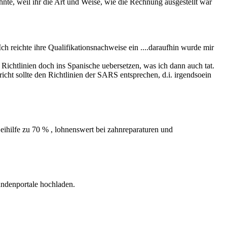
hnte, weil ihr die Art und Weise, wie die Rechnung ausgestellt war
Ich reichte ihre Qualifikationsnachweise ein ....daraufhin wurde mir
ie Richtlinien doch ins Spanische uebersetzen, was ich dann auch tat.
icht sollte den Richtlinien der SARS entsprechen, d.i. irgendsoein
 Beihilfe zu 70 % , lohnenswert bei zahnreparaturen und
Kundenportale hochladen.