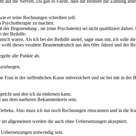
r auf die Nerven. Da gab es Faelle, dass die Beihilfe die Zahlung able
 wie er seine Rechnungen schreiben soll.
n Psychotherapie zu machen.
er Begruendung , sie (eine Psychaterin) sei nicht qualifiziert dafuer. 
 der Beihilfe.
utsch waren. Als ich bei der Beihilfe anrief, sagte man mir, ich solle d
r wohl dieses veraltete Beamtendeutsch aus den 60er Jahren und der Ber
gelte alle Punkte ab.
zuzufuegen.
ne Frau in der oeffentlichen Kasse mitversichert und sie bei mir in der
spricht und den ich da einlernen kann.
nd aus dem naeheren Bekanntenkreis sein.
d der Debeka. Also muss ich nur noch Rechnungen einscannen und in die 
 im allgemeinen werden die auch ohne Uebersetzungen akzeptiert.
 Uebersetzungen notwendig sein.