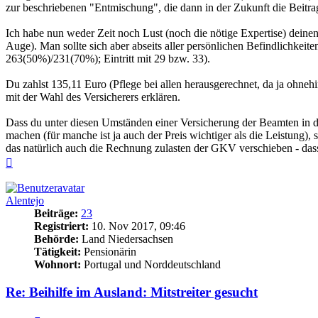
zur beschriebenen "Entmischung", die dann in der Zukunft die Beitrag
Ich habe nun weder Zeit noch Lust (noch die nötige Expertise) deinen 
Auge). Man sollte sich aber abseits aller persönlichen Befindlichkeiten
263(50%)/231(70%); Eintritt mit 29 bzw. 33).
Du zahlst 135,11 Euro (Pflege bei allen herausgerechnet, da ja ohneh
mit der Wahl des Versicherers erklären.
Dass du unter diesen Umständen einer Versicherung der Beamten in de
machen (für manche ist ja auch der Preis wichtiger als die Leistung),
das natürlich auch die Rechnung zulasten der GKV verschieben - dass
Nach
oben
Alentejo
Beiträge:
23
Registriert:
10. Nov 2017, 09:46
Behörde:
Land Niedersachsen
Tätigkeit:
Pensionärin
Wohnort:
Portugal und Norddeutschland
Re: Beihilfe im Ausland: Mitstreiter gesucht