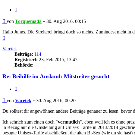
Zitieren
Beitrag
von
Torquemada
»
30. Aug 2016, 00:15
Hallo Jungs. Die Streiterei bringt doch so nichts. Zumindest nicht i
Nach
oben
Varetek
Beiträge:
114
Registriert:
23. Feb 2015, 13:47
Behörde:
Re: Beihilfe im Ausland: Mitstreiter gesucht
Zitieren
Beitrag
von
Varetek
»
30. Aug 2016, 00:20
Du solltest dir angewöhnen andere Beiträge genauer zu lesen, bevor 
Ich schrieb zum einen doch "
vermutlich
", eben weil ich es ohne prä
in Bezug auf die Umstellung auf Unisex-Tarife in 2013/2014 geschriebe
besagte Unisex-Tarife abschließen, die alten Bi-Sex (wie du sie has