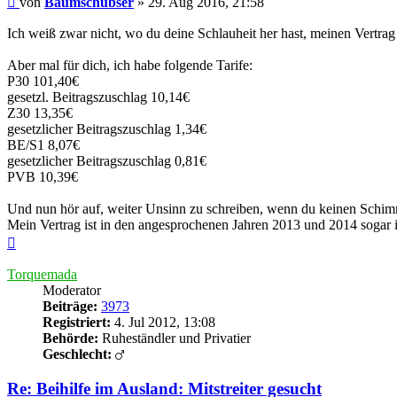
von
Baumschubser
»
29. Aug 2016, 21:58
Ich weiß zwar nicht, wo du deine Schlauheit her hast, meinen Vertrag 
Aber mal für dich, ich habe folgende Tarife:
P30 101,40€
gesetzl. Beitragszuschlag 10,14€
Z30 13,35€
gesetzlicher Beitragszuschlag 1,34€
BE/S1 8,07€
gesetzlicher Beitragszuschlag 0,81€
PVB 10,39€
Und nun hör auf, weiter Unsinn zu schreiben, wenn du keinen Schim
Mein Vertrag ist in den angesprochenen Jahren 2013 und 2014 sogar 
Nach
oben
Torquemada
Moderator
Beiträge:
3973
Registriert:
4. Jul 2012, 13:08
Behörde:
Ruheständler und Privatier
Geschlecht:
Re: Beihilfe im Ausland: Mitstreiter gesucht