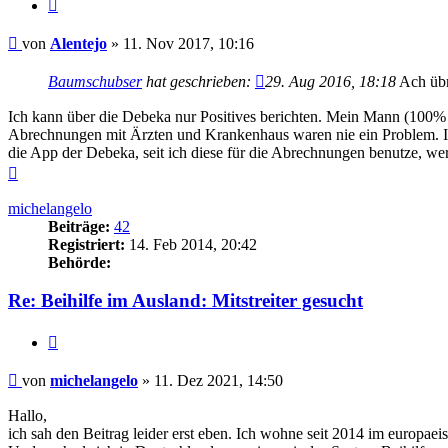
Zitieren
Beitrag
von
Alentejo
»
11. Nov 2017, 10:16
Baumschubser
hat geschrieben:
29. Aug 2016, 18:18
Ach übr
Ich kann über die Debeka nur Positives berichten. Mein Mann (100% 
Abrechnungen mit Ärzten und Krankenhaus waren nie ein Problem. In 
die App der Debeka, seit ich diese für die Abrechnungen benutze, w
Nach
oben
michelangelo
Beiträge:
42
Registriert:
14. Feb 2014, 20:42
Behörde:
Re: Beihilfe im Ausland: Mitstreiter gesucht
Zitieren
Beitrag
von
michelangelo
»
11. Dez 2021, 14:50
Hallo,
ich sah den Beitrag leider erst eben. Ich wohne seit 2014 im europae