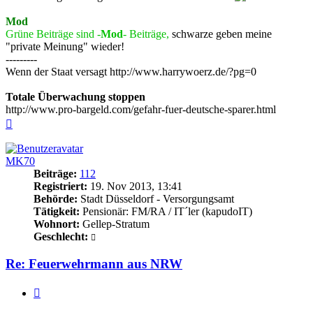
Mod
Grüne Beiträge sind -
Mod
- Beiträge,
schwarze geben meine
"private Meinung" wieder!
---------
Wenn der Staat versagt http://www.harrywoerz.de/?pg=0
Totale Überwachung stoppen
http://www.pro-bargeld.com/gefahr-fuer-deutsche-sparer.html
Nach
oben
MK70
Beiträge:
112
Registriert:
19. Nov 2013, 13:41
Behörde:
Stadt Düsseldorf - Versorgungsamt
Tätigkeit:
Pensionär: FM/RA / IT´ler (kapudoIT)
Wohnort:
Gellep-Stratum
Geschlecht:
Re: Feuerwehrmann aus NRW
Zitieren