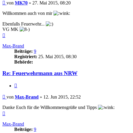
Beitrag
von
MK70
»
27. Mai 2015, 08:20
Willkommen auch von mir
Ebenfalls Feuerwehr...
VG MK
Nach
oben
Max-Brand
Beiträge:
9
Registriert:
25. Mai 2015, 08:30
Behörde:
Re: Feuerwehrmann aus NRW
Zitieren
Beitrag
von
Max-Brand
»
12. Jun 2015, 22:52
Danke Euch für die Willkommensgrüße und Tipps
Nach
oben
Max-Brand
Beiträge:
9