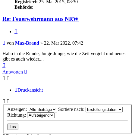
Registriert:
25. Mai 2015, 08:30
Behörde:
Re: Feuerwehrmann aus NRW
Zitieren
Beitrag
von
Max-Brand
»
22. Mär 2022, 07:42
Hallo in die Runde, Junge Junge, wie die Zeit vergeht und neues
gibt es auch wieder....
Nach
oben
Antworten
Druckansicht
Anzeigen:
Sortiere nach:
Richtung: