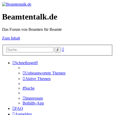
Beamtentalk.de
Das Forum von Beamten für Beamte
Zum Inhalt
Erweiterte
Suche
Suche
Schnellzugriff
Unbeantwortete Themen
Aktive Themen
Suche
Impressum
Beihilfe-App
FAQ
Anmelden