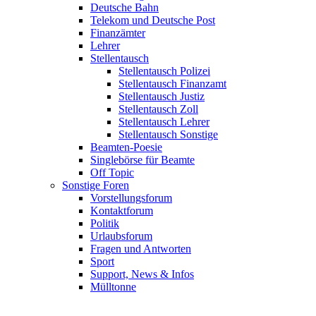
Deutsche Bahn
Telekom und Deutsche Post
Finanzämter
Lehrer
Stellentausch
Stellentausch Polizei
Stellentausch Finanzamt
Stellentausch Justiz
Stellentausch Zoll
Stellentausch Lehrer
Stellentausch Sonstige
Beamten-Poesie
Singlebörse für Beamte
Off Topic
Sonstige Foren
Vorstellungsforum
Kontaktforum
Politik
Urlaubsforum
Fragen und Antworten
Sport
Support, News & Infos
Mülltonne