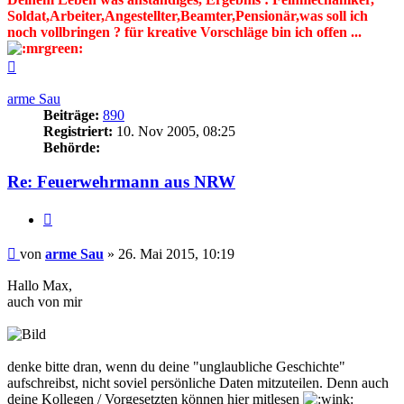
Soldat,Arbeiter,Angestellter,Beamter,Pensionär,was soll ich
noch vollbringen ? für kreative Vorschläge bin ich offen ...
Nach
oben
arme Sau
Beiträge:
890
Registriert:
10. Nov 2005, 08:25
Behörde:
Re: Feuerwehrmann aus NRW
Zitieren
Beitrag
von
arme Sau
»
26. Mai 2015, 10:19
Hallo Max,
auch von mir
denke bitte dran, wenn du deine "unglaubliche Geschichte"
aufschreibst, nicht soviel persönliche Daten mitzuteilen. Denn auch
deine Kollegen / Vorgesetzten können hier mitlesen