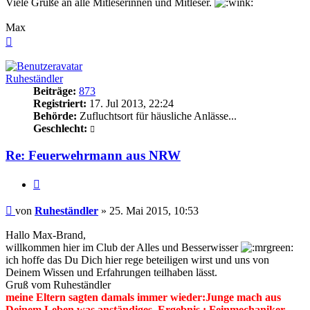
Viele Grüße an alle Mitleserinnen und Mitleser.
Max
Nach
oben
Ruheständler
Beiträge:
873
Registriert:
17. Jul 2013, 22:24
Behörde:
Zufluchtsort für häusliche Anlässe...
Geschlecht:
Re: Feuerwehrmann aus NRW
Zitieren
Beitrag
von
Ruheständler
»
25. Mai 2015, 10:53
Hallo Max-Brand,
willkommen hier im Club der Alles und Besserwisser
ich hoffe das Du Dich hier rege beteiligen wirst und uns von
Deinem Wissen und Erfahrungen teilhaben lässt.
Gruß vom Ruheständler
meine Eltern sagten damals immer wieder:Junge mach aus
Deinem Leben was anständiges, Ergebnis : Feinmechaniker,