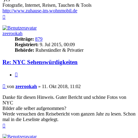
Fotografie, Internet, Reisen, Tauchen & Tools
http://www.zuhause-im-wohnmobil.de
Nach
oben
zeerookah
Beiträge:
879
Registriert:
9. Jul 2015, 00:09
Behörde:
Ruheständler & Privatier
Re: NYC Sehenswürdigkeiten
Zitieren
Beitrag
von
zeerookah
»
11. Okt 2018, 11:02
Danke für diesen Hinweis. Guter Bericht und schöne Fotos von
NYC
Bilder alle selber aufgenommen?
Werde versuchen den Reisebericht vom ganzen Jahr zu lesen. Schon
mal in die Leseliste abgelegt.
Nach
oben