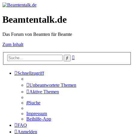
Beamtentalk.de
Das Forum von Beamten für Beamte
Zum Inhalt
Erweiterte
Suche
Suche
Schnellzugriff
Unbeantwortete Themen
Aktive Themen
Suche
Impressum
Beihilfe-App
FAQ
Anmelden