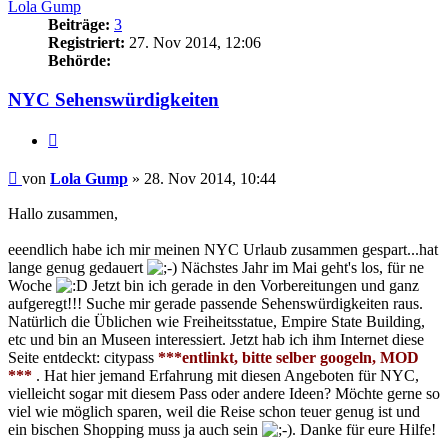
Lola Gump
Beiträge:
3
Registriert:
27. Nov 2014, 12:06
Behörde:
NYC Sehenswürdigkeiten
Zitieren
Beitrag
von
Lola Gump
»
28. Nov 2014, 10:44
Hallo zusammen,
eeendlich habe ich mir meinen NYC Urlaub zusammen gespart...hat
lange genug gedauert
Nächstes Jahr im Mai geht's los, für ne
Woche
Jetzt bin ich gerade in den Vorbereitungen und ganz
aufgeregt!!! Suche mir gerade passende Sehenswürdigkeiten raus.
Natürlich die Üblichen wie Freiheitsstatue, Empire State Building,
etc und bin an Museen interessiert. Jetzt hab ich ihm Internet diese
Seite entdeckt: citypass
***entlinkt, bitte selber googeln, MOD
***
. Hat hier jemand Erfahrung mit diesen Angeboten für NYC,
vielleicht sogar mit diesem Pass oder andere Ideen? Möchte gerne so
viel wie möglich sparen, weil die Reise schon teuer genug ist und
ein bischen Shopping muss ja auch sein
. Danke für eure Hilfe!