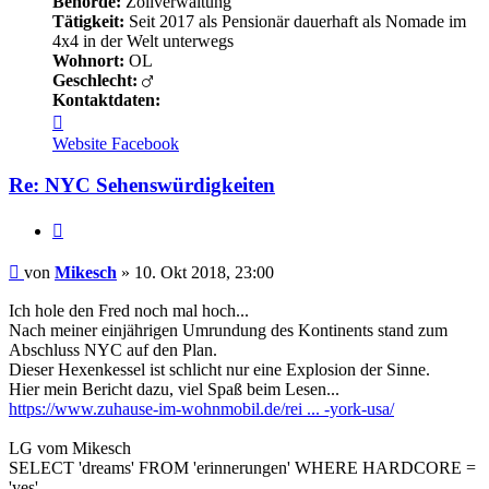
Behörde:
Zollverwaltung
Tätigkeit:
Seit 2017 als Pensionär dauerhaft als Nomade im
4x4 in der Welt unterwegs
Wohnort:
OL
Geschlecht:
Kontaktdaten:
Kontaktdaten
von
Website
Facebook
Mikesch
Re: NYC Sehenswürdigkeiten
Zitieren
Beitrag
von
Mikesch
»
10. Okt 2018, 23:00
Ich hole den Fred noch mal hoch...
Nach meiner einjährigen Umrundung des Kontinents stand zum
Abschluss NYC auf den Plan.
Dieser Hexenkessel ist schlicht nur eine Explosion der Sinne.
Hier mein Bericht dazu, viel Spaß beim Lesen...
https://www.zuhause-im-wohnmobil.de/rei ... -york-usa/
LG vom Mikesch
SELECT 'dreams' FROM 'erinnerungen' WHERE HARDCORE =
'yes'