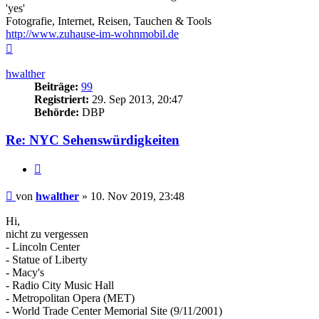
'yes'
Fotografie, Internet, Reisen, Tauchen & Tools
http://www.zuhause-im-wohnmobil.de
Nach
oben
hwalther
Beiträge:
99
Registriert:
29. Sep 2013, 20:47
Behörde:
DBP
Re: NYC Sehenswürdigkeiten
Zitieren
Beitrag
von
hwalther
»
10. Nov 2019, 23:48
Hi,
nicht zu vergessen
- Lincoln Center
- Statue of Liberty
- Macy's
- Radio City Music Hall
- Metropolitan Opera (MET)
- World Trade Center Memorial Site (9/11/2001)