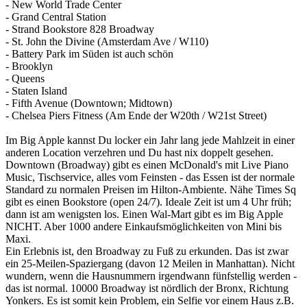
- New World Trade Center
- Grand Central Station
- Strand Bookstore 828 Broadway
- St. John the Divine (Amsterdam Ave / W110)
- Battery Park im Süden ist auch schön
- Brooklyn
- Queens
- Staten Island
- Fifth Avenue (Downtown; Midtown)
- Chelsea Piers Fitness (Am Ende der W20th / W21st Street)
Im Big Apple kannst Du locker ein Jahr lang jede Mahlzeit in einer
anderen Location verzehren und Du hast nix doppelt gesehen.
Downtown (Broadway) gibt es einen McDonald's mit Live Piano
Music, Tischservice, alles vom Feinsten - das Essen ist der normale
Standard zu normalen Preisen im Hilton-Ambiente. Nähe Times Sq
gibt es einen Bookstore (open 24/7). Ideale Zeit ist um 4 Uhr früh;
dann ist am wenigsten los. Einen Wal-Mart gibt es im Big Apple
NICHT. Aber 1000 andere Einkaufsmöglichkeiten von Mini bis
Maxi.
Ein Erlebnis ist, den Broadway zu Fuß zu erkunden. Das ist zwar
ein 25-Meilen-Spaziergang (davon 12 Meilen in Manhattan). Nicht
wundern, wenn die Hausnummern irgendwann fünfstellig werden -
das ist normal. 10000 Broadway ist nördlich der Bronx, Richtung
Yonkers. Es ist somit kein Problem, ein Selfie vor einem Haus z.B.