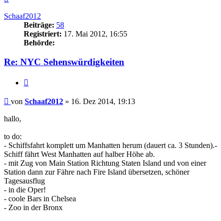
oben
Schaaf2012
Beiträge:
58
Registriert:
17. Mai 2012, 16:55
Behörde:
Re: NYC Sehenswürdigkeiten
Zitieren
Beitrag
von
Schaaf2012
»
16. Dez 2014, 19:13
hallo,
to do:
- Schiffsfahrt komplett um Manhatten herum (dauert ca. 3 Stunden).-
Schiff fährt West Manhatten auf halber Höhe ab.
- mit Zug von Main Station Richtung Staten Island und von einer
Station dann zur Fähre nach Fire Island übersetzen, schöner
Tagesausflug
- in die Oper!
- coole Bars in Chelsea
- Zoo in der Bronx