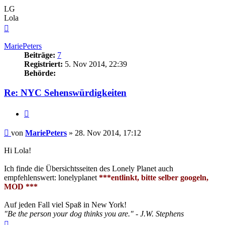
LG
Lola
Nach
oben
MariePeters
Beiträge:
7
Registriert:
5. Nov 2014, 22:39
Behörde:
Re: NYC Sehenswürdigkeiten
Zitieren
Beitrag
von
MariePeters
»
28. Nov 2014, 17:12
Hi Lola!
Ich finde die Übersichtsseiten des Lonely Planet auch
empfehlenswert: lonelyplanet
***entlinkt, bitte selber googeln,
MOD ***
Auf jeden Fall viel Spaß in New York!
"Be the person your dog thinks you are." - J.W. Stephens
Nach