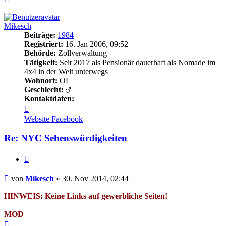
oben
Mikesch
Beiträge:
1984
Registriert:
16. Jan 2006, 09:52
Behörde:
Zollverwaltung
Tätigkeit:
Seit 2017 als Pensionär dauerhaft als Nomade im
4x4 in der Welt unterwegs
Wohnort:
OL
Geschlecht:
Kontaktdaten:
Kontaktdaten
von
Website
Facebook
Mikesch
Re: NYC Sehenswürdigkeiten
Zitieren
Beitrag
von
Mikesch
»
30. Nov 2014, 02:44
HINWEIS: Keine Links auf gewerbliche Seiten!
MOD
Nach