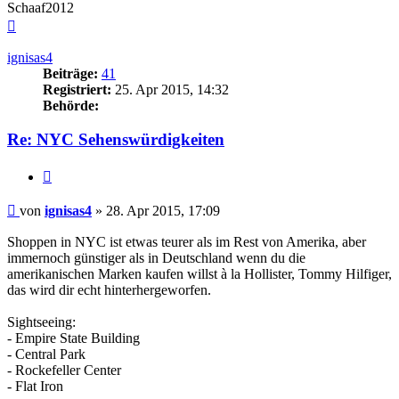
Schaaf2012
Nach
oben
ignisas4
Beiträge:
41
Registriert:
25. Apr 2015, 14:32
Behörde:
Re: NYC Sehenswürdigkeiten
Zitieren
Beitrag
von
ignisas4
»
28. Apr 2015, 17:09
Shoppen in NYC ist etwas teurer als im Rest von Amerika, aber
immernoch günstiger als in Deutschland wenn du die
amerikanischen Marken kaufen willst à la Hollister, Tommy Hilfiger,
das wird dir echt hinterhergeworfen.
Sightseeing:
- Empire State Building
- Central Park
- Rockefeller Center
- Flat Iron