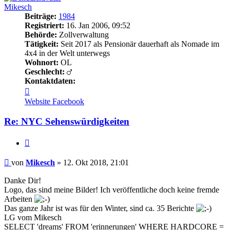
Mikesch
Beiträge:
1984
Registriert:
16. Jan 2006, 09:52
Behörde:
Zollverwaltung
Tätigkeit:
Seit 2017 als Pensionär dauerhaft als Nomade im
4x4 in der Welt unterwegs
Wohnort:
OL
Geschlecht:
Kontaktdaten:
Kontaktdaten
von
Website
Facebook
Mikesch
Re: NYC Sehenswürdigkeiten
Zitieren
Beitrag
von
Mikesch
»
12. Okt 2018, 21:01
Danke Dir!
Logo, das sind meine Bilder! Ich veröffentliche doch keine fremde
Arbeiten
Das ganze Jahr ist was für den Winter, sind ca. 35 Berichte
LG vom Mikesch
SELECT 'dreams' FROM 'erinnerungen' WHERE HARDCORE =