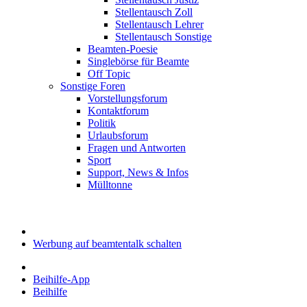
Stellentausch Zoll
Stellentausch Lehrer
Stellentausch Sonstige
Beamten-Poesie
Singlebörse für Beamte
Off Topic
Sonstige Foren
Vorstellungsforum
Kontaktforum
Politik
Urlaubsforum
Fragen und Antworten
Sport
Support, News & Infos
Mülltonne
Werbung auf beamtentalk schalten
Beihilfe-App
Beihilfe