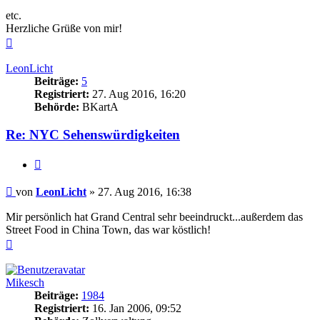
etc.
Herzliche Grüße von mir!
Nach
oben
LeonLicht
Beiträge:
5
Registriert:
27. Aug 2016, 16:20
Behörde:
BKartA
Re: NYC Sehenswürdigkeiten
Zitieren
Beitrag
von
LeonLicht
»
27. Aug 2016, 16:38
Mir persönlich hat Grand Central sehr beeindruckt...außerdem das
Street Food in China Town, das war köstlich!
Nach
oben
Mikesch
Beiträge:
1984
Registriert:
16. Jan 2006, 09:52