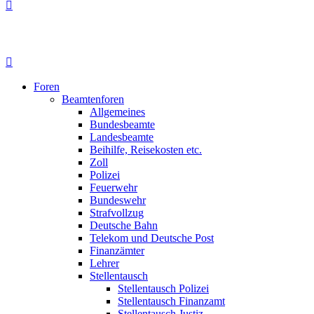
Foren
Beamtenforen
Allgemeines
Bundesbeamte
Landesbeamte
Beihilfe, Reisekosten etc.
Zoll
Polizei
Feuerwehr
Bundeswehr
Strafvollzug
Deutsche Bahn
Telekom und Deutsche Post
Finanzämter
Lehrer
Stellentausch
Stellentausch Polizei
Stellentausch Finanzamt
Stellentausch Justiz