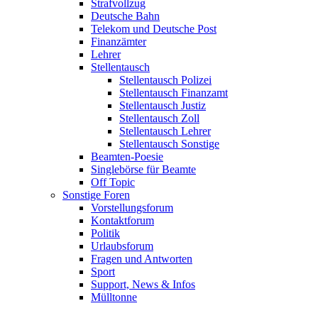
Strafvollzug
Deutsche Bahn
Telekom und Deutsche Post
Finanzämter
Lehrer
Stellentausch
Stellentausch Polizei
Stellentausch Finanzamt
Stellentausch Justiz
Stellentausch Zoll
Stellentausch Lehrer
Stellentausch Sonstige
Beamten-Poesie
Singlebörse für Beamte
Off Topic
Sonstige Foren
Vorstellungsforum
Kontaktforum
Politik
Urlaubsforum
Fragen und Antworten
Sport
Support, News & Infos
Mülltonne