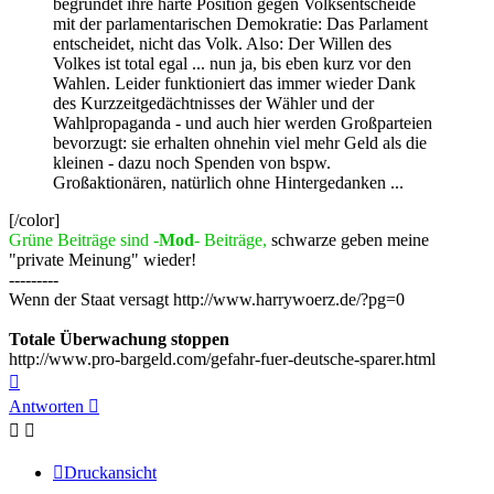
begründet ihre harte Position gegen Volksentscheide
mit der parlamentarischen Demokratie: Das Parlament
entscheidet, nicht das Volk. Also: Der Willen des
Volkes ist total egal ... nun ja, bis eben kurz vor den
Wahlen. Leider funktioniert das immer wieder Dank
des Kurzzeitgedächtnisses der Wähler und der
Wahlpropaganda - und auch hier werden Großparteien
bevorzugt: sie erhalten ohnehin viel mehr Geld als die
kleinen - dazu noch Spenden von bspw.
Großaktionären, natürlich ohne Hintergedanken ...
[/color]
Grüne Beiträge sind -
Mod
- Beiträge,
schwarze geben meine
"private Meinung" wieder!
---------
Wenn der Staat versagt http://www.harrywoerz.de/?pg=0
Totale Überwachung stoppen
http://www.pro-bargeld.com/gefahr-fuer-deutsche-sparer.html
Nach
oben
Antworten
Druckansicht