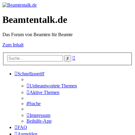
Beamtentalk.de
Das Forum von Beamten für Beamte
Zum Inhalt
Erweiterte
Suche
Suche
Schnellzugriff
Unbeantwortete Themen
Aktive Themen
Suche
Impressum
Beihilfe-App
FAQ
Anmelden