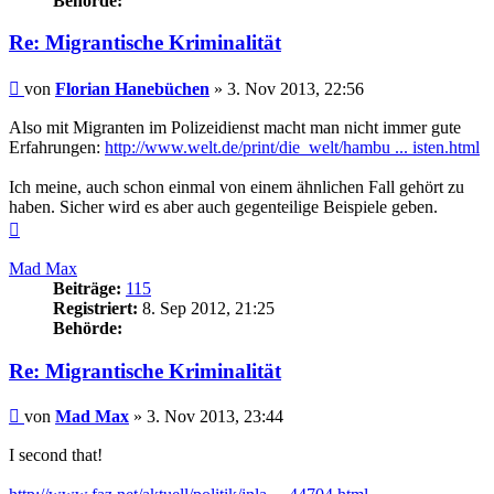
Behörde:
Re: Migrantische Kriminalität
Beitrag
von
Florian Hanebüchen
»
3. Nov 2013, 22:56
Also mit Migranten im Polizeidienst macht man nicht immer gute
Erfahrungen:
http://www.welt.de/print/die_welt/hambu ... isten.html
Ich meine, auch schon einmal von einem ähnlichen Fall gehört zu
haben. Sicher wird es aber auch gegenteilige Beispiele geben.
Nach
oben
Mad Max
Beiträge:
115
Registriert:
8. Sep 2012, 21:25
Behörde:
Re: Migrantische Kriminalität
Beitrag
von
Mad Max
»
3. Nov 2013, 23:44
I second that!