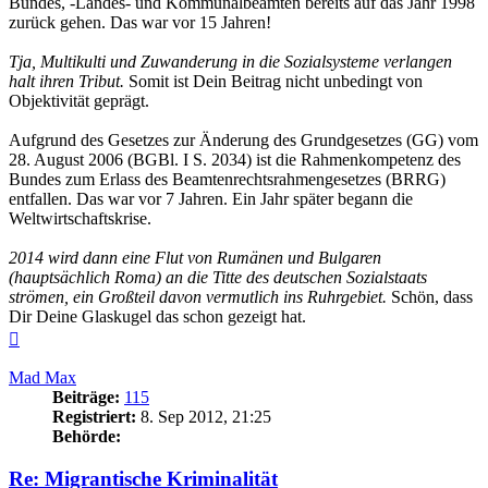
Bundes, -Landes- und Kommunalbeamten bereits auf das Jahr 1998
zurück gehen. Das war vor 15 Jahren!
Tja, Multikulti und Zuwanderung in die Sozialsysteme verlangen
halt ihren Tribut.
Somit ist Dein Beitrag nicht unbedingt von
Objektivität geprägt.
Aufgrund des Gesetzes zur Änderung des Grundgesetzes (GG) vom
28. August 2006 (BGBl. I S. 2034) ist die Rahmenkompetenz des
Bundes zum Erlass des Beamtenrechtsrahmengesetzes (BRRG)
entfallen. Das war vor 7 Jahren. Ein Jahr später begann die
Weltwirtschaftskrise.
2014 wird dann eine Flut von Rumänen und Bulgaren
(hauptsächlich Roma) an die Titte des deutschen Sozialstaats
strömen, ein Großteil davon vermutlich ins Ruhrgebiet.
Schön, dass
Dir Deine Glaskugel das schon gezeigt hat.
Nach
oben
Mad Max
Beiträge:
115
Registriert:
8. Sep 2012, 21:25
Behörde:
Re: Migrantische Kriminalität