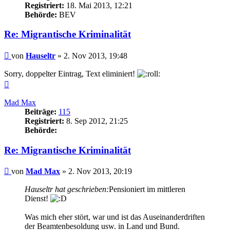
Registriert:
18. Mai 2013, 12:21
Behörde:
BEV
Re: Migrantische Kriminalität
Beitrag
von
Hauseltr
»
2. Nov 2013, 19:48
Sorry, doppelter Eintrag, Text eliminiert!
Nach
oben
Mad Max
Beiträge:
115
Registriert:
8. Sep 2012, 21:25
Behörde:
Re: Migrantische Kriminalität
Beitrag
von
Mad Max
»
2. Nov 2013, 20:19
Hauseltr hat geschrieben:
Pensioniert im mittleren
Dienst!
Was mich eher stört, war und ist das Auseinanderdriften
der Beamtenbesoldung usw. in Land und Bund.