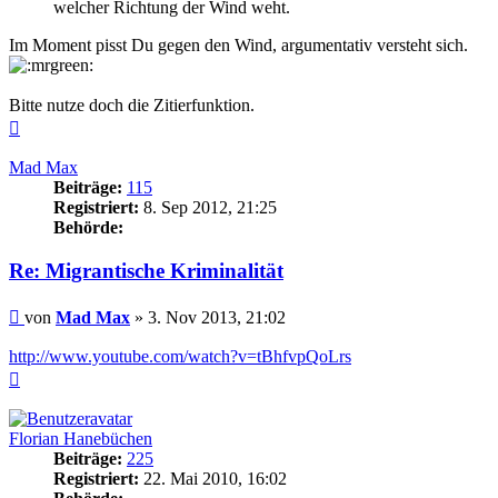
welcher Richtung der Wind weht.
Im Moment pisst Du gegen den Wind, argumentativ versteht sich.
Bitte nutze doch die Zitierfunktion.
Nach
oben
Mad Max
Beiträge:
115
Registriert:
8. Sep 2012, 21:25
Behörde:
Re: Migrantische Kriminalität
Beitrag
von
Mad Max
»
3. Nov 2013, 21:02
http://www.youtube.com/watch?v=tBhfvpQoLrs
Nach
oben
Florian Hanebüchen
Beiträge:
225
Registriert:
22. Mai 2010, 16:02