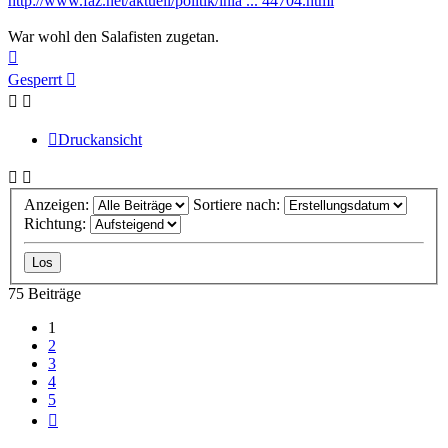
http://www.faz.net/aktuell/politik/inla ... 44704.html
War wohl den Salafisten zugetan.
Nach
oben
Gesperrt
Druckansicht
Anzeigen:
Sortiere nach:
Richtung:
75 Beiträge
1
2
3
4
5
Nächste