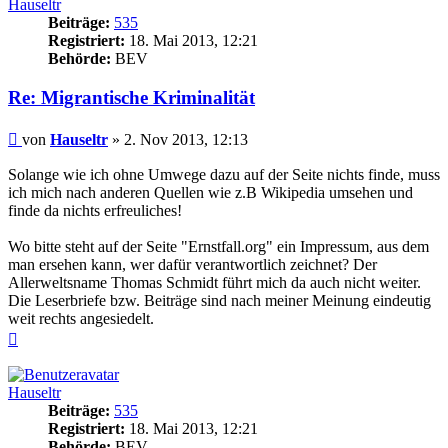
Hauseltr
Beiträge:
535
Registriert:
18. Mai 2013, 12:21
Behörde:
BEV
Re: Migrantische Kriminalität
Beitrag
von
Hauseltr
»
2. Nov 2013, 12:13
Solange wie ich ohne Umwege dazu auf der Seite nichts finde, muss
ich mich nach anderen Quellen wie z.B Wikipedia umsehen und
finde da nichts erfreuliches!
Wo bitte steht auf der Seite "Ernstfall.org" ein Impressum, aus dem
man ersehen kann, wer dafür verantwortlich zeichnet? Der
Allerweltsname Thomas Schmidt führt mich da auch nicht weiter.
Die Leserbriefe bzw. Beiträge sind nach meiner Meinung eindeutig
weit rechts angesiedelt.
Nach
oben
Hauseltr
Beiträge:
535
Registriert:
18. Mai 2013, 12:21
Behörde:
BEV