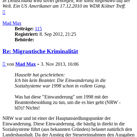
In Deutschland wird soviel genörgelt, wie sonst nirgendwo auf der
Welt. Ein US Amerikaner am 17.12.2010 im WDR Kölner Treff.
Nach
oben
Mad Max
Beiträge:
115
Registriert:
8. Sep 2012, 21:25
Behörde:
Re: Migrantische Kriminalität
Beitrag
von
Mad Max
»
3. Nov 2013, 16:06
Hauseltr hat geschrieben:
Ich bin kein Beamter. Die Einwanderung in die
Sozialsysteme war 1998 schon in vollem Gang.
Was hat diese "Einwanderung" um 1998 mit der
Beamtenbesoldung zu tun, um die es hier geht (NRW -
hD)? Nichts!
NRW war und ist einer der Hauptansiedlungspunkte der
Einwanderung. Diese Einwanderung, die häufig in direkt in die
Sozialsysteme führt (aus bekannten Gründen) belastet natürlich den
Landeshaushalt. Da der Anstieg der Steuereinnahmen den Ausgaben