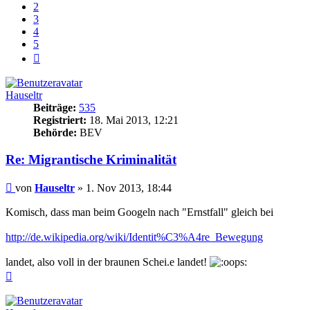
2
3
4
5
Nächste
Hauseltr
Beiträge:
535
Registriert:
18. Mai 2013, 12:21
Behörde:
BEV
Re: Migrantische Kriminalität
Beitrag
von
Hauseltr
»
1. Nov 2013, 18:44
Komisch, dass man beim Googeln nach "Ernstfall" gleich bei
http://de.wikipedia.org/wiki/Identit%C3%A4re_Bewegung
landet, also voll in der braunen Schei.e landet!
Nach
oben