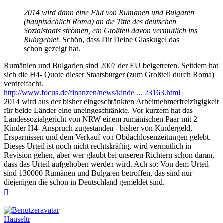
2014 wird dann eine Flut von Rumänen und Bulgaren
(hauptsächlich Roma) an die Titte des deutschen
Sozialstaats strömen, ein Großteil davon vermutlich ins
Ruhrgebiet.
Schön, dass Dir Deine Glaskugel das
schon gezeigt hat.
Rumänien und Bulgarien sind 2007 der EU beigetreten. Seitdem hat
sich die H4- Quote dieser Staatsbürger (zum Großteil durch Roma)
verdreifacht.
http://www.focus.de/finanzen/news/kinde ... 23163.html
2014 wird aus der bisher eingeschränkten Arbeitnehmerfreizügigkeit
für beide Länder eine uneingeschränkte. Vor kurzem hat das
Landessozialgericht von NRW einem rumänischen Paar mit 2
Kinder H4- Anspruch zugestanden - bisher von Kindergeld,
Ersparnissen und dem Verkauf von Obdachlosenzeitungen gelebt.
Dieses Urteil ist noch nicht rechtskräftig, wird vermutlich in
Revision gehen, aber wer glaubt bei unseren Richtern schon daran,
dass das Urteil aufgehoben werden wird. Ach so: Von dem Urteil
sind 130000 Rumänen und Bulgaren betroffen, das sind nur
diejenigen die schon in Deutschland gemeldet sind.
Nach
oben
Hauseltr