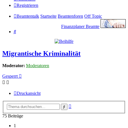
Registrieren
Beamtentalk
Startseite
Beamtenforen
Off Topic
Finanzplaner Beamte
Suche
Migrantische Kriminalität
Moderator:
Moderatoren
Gesperrt
Druckansicht
Erweiterte
Suche
Suche
75 Beiträge
1