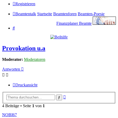
Registrieren
Beamtentalk
Startseite
Beamtenforen
Beamten-Poesie
Finanzplaner Beamte
Suche
Provokation u.a
Moderator:
Moderatoren
Antworten
Druckansicht
Erweiterte
Suche
Suche
4 Beiträge • Seite
1
von
1
NOBI67