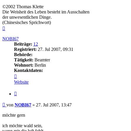
©2002 Thomas Klette
Die Weisheit des Leben besteht im Ausschalten
der unwesentlichen Dinge.
(Chinesisches Sprichwort)
Nach
oben
NOBI67
Beiträge:
12
Registriert:
27. Jul 2007, 09:31
Behörde:
Tätigkeit:
Beamter
Wohnort:
Berlin
Kontaktdaten:
Kontaktdaten
von
Website
NOBI67
Zitieren
Beitrag
von
NOBI67
»
27. Jul 2007, 13:47
möchte gern
ich möchte wald sein,
wenn mir die luft fehlt