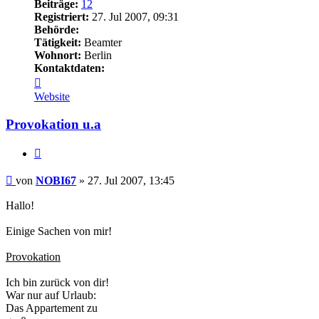
Beiträge:
12
Registriert:
27. Jul 2007, 09:31
Behörde:
Tätigkeit:
Beamter
Wohnort:
Berlin
Kontaktdaten:
Kontaktdaten
von
Website
NOBI67
Provokation u.a
Zitieren
Beitrag
von
NOBI67
»
27. Jul 2007, 13:45
Hallo!
Einige Sachen von mir!
Provokation
Ich bin zurück von dir!
War nur auf Urlaub:
Das Appartement zu