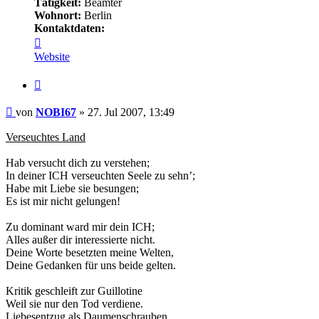
Tätigkeit:
Beamter
Wohnort:
Berlin
Kontaktdaten:
Kontaktdaten
von
Website
NOBI67
Zitieren
Beitrag
von
NOBI67
»
27. Jul 2007, 13:49
Verseuchtes Land
Hab versucht dich zu verstehen;
In deiner ICH verseuchten Seele zu sehn’;
Habe mit Liebe sie besungen;
Es ist mir nicht gelungen!
Zu dominant ward mir dein ICH;
Alles außer dir interessierte nicht.
Deine Worte besetzten meine Welten,
Deine Gedanken für uns beide gelten.
Kritik geschleift zur Guillotine
Weil sie nur den Tod verdiene.
Liebesentzug als Daumenschrauben,