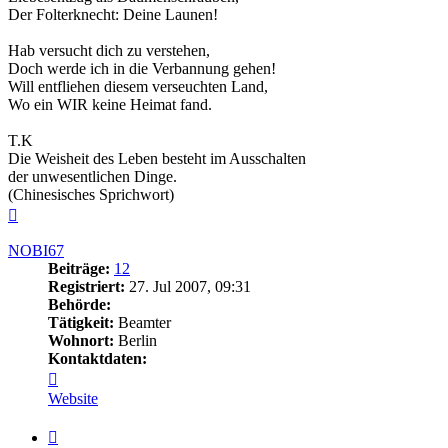
Der Folterknecht: Deine Launen!
Hab versucht dich zu verstehen,
Doch werde ich in die Verbannung gehen!
Will entfliehen diesem verseuchten Land,
Wo ein WIR keine Heimat fand.
T.K
Die Weisheit des Leben besteht im Ausschalten
der unwesentlichen Dinge.
(Chinesisches Sprichwort)
Nach
oben
NOBI67
Beiträge:
12
Registriert:
27. Jul 2007, 09:31
Behörde:
Tätigkeit:
Beamter
Wohnort:
Berlin
Kontaktdaten:
Kontaktdaten
von
Website
NOBI67
Zitieren