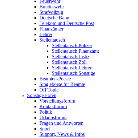
Feuerwehr
Bundeswehr
Strafvollzug
Deutsche Bahn
Telekom und Deutsche Post
Finanzämter
Lehrer
Stellentausch
Stellentausch Polizei
Stellentausch Finanzamt
Stellentausch Justiz
Stellentausch Zoll
Stellentausch Lehrer
Stellentausch Sonstige
Beamten-Poesie
Singlebörse für Beamte
Off Topic
Sonstige Foren
Vorstellungsforum
Kontaktforum
Politik
Urlaubsforum
Fragen und Antworten
Sport
Support, News & Infos