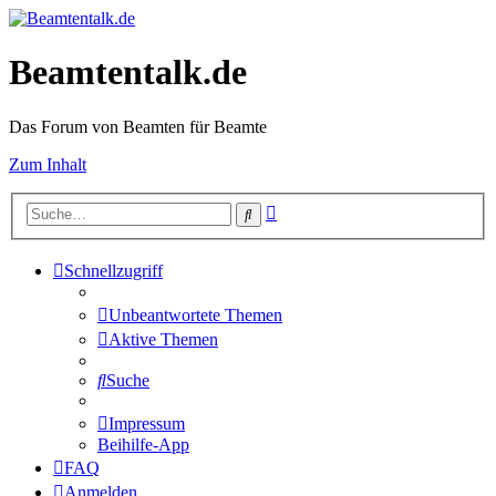
Beamtentalk.de
Das Forum von Beamten für Beamte
Zum Inhalt
Erweiterte
Suche
Suche
Schnellzugriff
Unbeantwortete Themen
Aktive Themen
Suche
Impressum
Beihilfe-App
FAQ
Anmelden