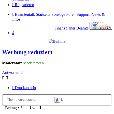
Registrieren
Beamtentalk
Startseite
Sonstige Foren
Support, News &
Infos
Finanzplaner Beamte
Suche
Werbung reduziert
Moderator:
Moderatoren
Antworten
Druckansicht
Erweiterte
Suche
Suche
1 Beitrag • Seite
1
von
1