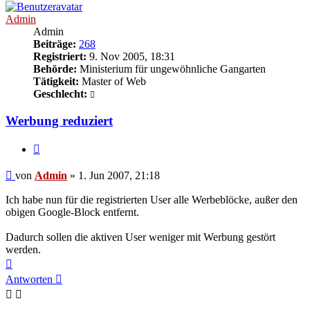
Admin
Admin
Beiträge:
268
Registriert:
9. Nov 2005, 18:31
Behörde:
Ministerium für ungewöhnliche Gangarten
Tätigkeit:
Master of Web
Geschlecht:
Werbung reduziert
Zitieren
Beitrag
von
Admin
»
1. Jun 2007, 21:18
Ich habe nun für die registrierten User alle Werbeblöcke, außer den
obigen Google-Block entfernt.
Dadurch sollen die aktiven User weniger mit Werbung gestört
werden.
Nach
oben
Antworten