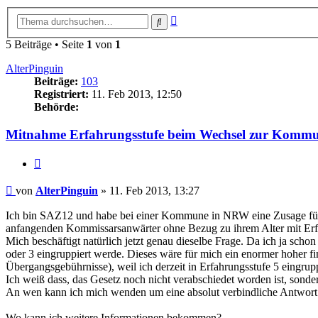
Erweiterte
Suche
Suche
5 Beiträge • Seite
1
von
1
AlterPinguin
Beiträge:
103
Registriert:
11. Feb 2013, 12:50
Behörde:
Mitnahme Erfahrungsstufe beim Wechsel zur Komm
Zitieren
Beitrag
von
AlterPinguin
»
11. Feb 2013, 13:27
Ich bin SAZ12 und habe bei einer Kommune in NRW eine Zusage für 
anfangenden Kommissarsanwärter ohne Bezug zu ihrem Alter mit Erf
Mich beschäftigt natürlich jetzt genau dieselbe Frage. Da ich ja sc
oder 3 eingruppiert werde. Dieses wäre für mich ein enormer hoher f
Übergangsgebührnisse), weil ich derzeit in Erfahrungsstufe 5 eingrup
Ich weiß dass, das Gesetz noch nicht verabschiedet worden ist, sonder
An wen kann ich mich wenden um eine absolut verbindliche Antwort 
Wo kann ich weitere Informationen bekommen?