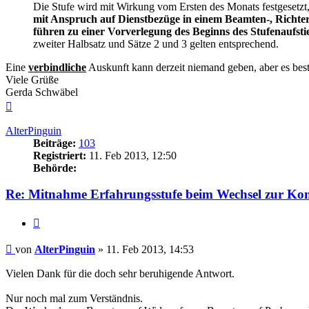
Die Stufe wird mit Wirkung vom Ersten des Monats festgesetzt
mit Anspruch auf Dienstbezüge in einem Beamten-, Richter-
führen zu einer Vorverlegung des Beginns des Stufenaufst
zweiter Halbsatz und Sätze 2 und 3 gelten entsprechend.
Eine
verbindliche
Auskunft kann derzeit niemand geben, aber es best
Viele Grüße
Gerda Schwäbel
Nach
oben
AlterPinguin
Beiträge:
103
Registriert:
11. Feb 2013, 12:50
Behörde:
Re: Mitnahme Erfahrungsstufe beim Wechsel zur 
Zitieren
Beitrag
von
AlterPinguin
»
11. Feb 2013, 14:53
Vielen Dank für die doch sehr beruhigende Antwort.
Nur noch mal zum Verständnis.