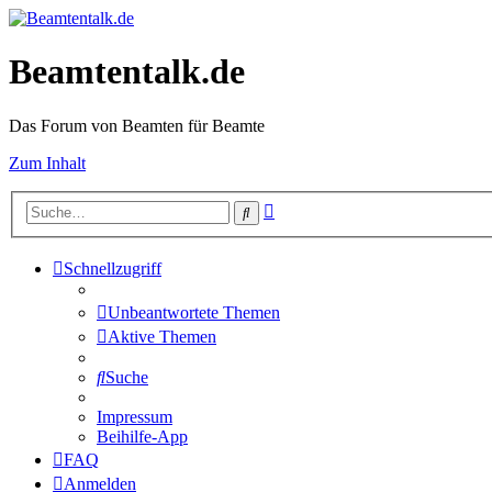
Beamtentalk.de
Das Forum von Beamten für Beamte
Zum Inhalt
Erweiterte
Suche
Suche
Schnellzugriff
Unbeantwortete Themen
Aktive Themen
Suche
Impressum
Beihilfe-App
FAQ
Anmelden