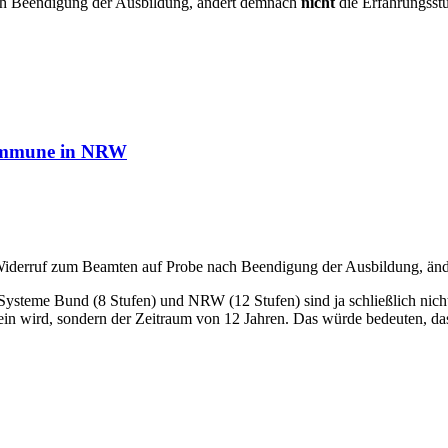
h Beendigung der Ausbildung, ändert demnach
nicht
die Erfahrungsst
Kommune in NRW
derruf zum Beamten auf Probe nach Beendigung der Ausbildung, ände
Systeme Bund (8 Stufen) und NRW (12 Stufen) sind ja schließlich nicht 
in wird, sondern der Zeitraum von 12 Jahren. Das würde bedeuten, dass