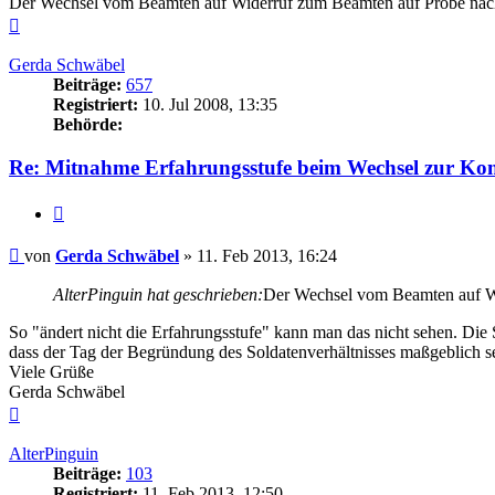
Der Wechsel vom Beamten auf Widerruf zum Beamten auf Probe nac
Nach
oben
Gerda Schwäbel
Beiträge:
657
Registriert:
10. Jul 2008, 13:35
Behörde:
Re: Mitnahme Erfahrungsstufe beim Wechsel zur 
Zitieren
Beitrag
von
Gerda Schwäbel
»
11. Feb 2013, 16:24
AlterPinguin hat geschrieben:
Der Wechsel vom Beamten auf Wi
So "ändert nicht die Erfahrungsstufe" kann man das nicht sehen. Die 
dass der Tag der Begründung des Soldatenverhältnisses maßgeblich se
Viele Grüße
Gerda Schwäbel
Nach
oben
AlterPinguin
Beiträge:
103
Registriert:
11. Feb 2013, 12:50