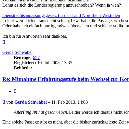
Lohnt es sich die Landesregierung anzuschreiben? Wenn ja wen?
Dienstrechtsanpassungsgesetz für das Land Nordrhein-Westfalen
Leider werde ich daraus nicht schlau, bzw. habe die Passage, wo besc
Oder habe ich einfach nur irgendwas übersehen und schiebe vollko
Ich bin für Antworten sehr dankbar.
Nach
oben
Gerda Schwäbel
Beiträge:
657
Registriert:
10. Jul 2008, 13:35
Behörde:
Re: Mitnahme Erfahrungsstufe beim Wechsel zur 
Zitieren
Beitrag
von
Gerda Schwäbel
»
11. Feb 2013, 14:03
AlterPinguin hat geschrieben:
Leider werde ich daraus nicht sc
Eine solche Passage gibt es nicht, aber die bisher zurückgelegte Zeit 