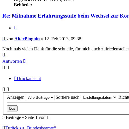
Behörde:
Re: Mitnahme Erfahrungsstufe beim Wechsel zur 
Zitieren
Beitrag
von
AlterPinguin
»
12. Feb 2013, 09:38
Nochmals vielen Dank für die schnelle, für mich auch zufriedenstell
Nach
oben
Antworten
Druckansicht
Anzeigen:
Sortiere nach:
Richt
5 Beiträge • Seite
1
von
1
Zurück zu „Bundesbeamte“