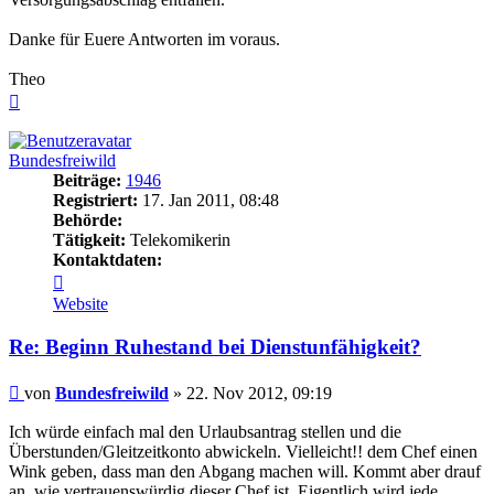
Danke für Euere Antworten im voraus.
Theo
Nach
oben
Bundesfreiwild
Beiträge:
1946
Registriert:
17. Jan 2011, 08:48
Behörde:
Tätigkeit:
Telekomikerin
Kontaktdaten:
Kontaktdaten
von
Website
Bundesfreiwild
Re: Beginn Ruhestand bei Dienstunfähigkeit?
Beitrag
von
Bundesfreiwild
»
22. Nov 2012, 09:19
Ich würde einfach mal den Urlaubsantrag stellen und die
Überstunden/Gleitzeitkonto abwickeln. Vielleicht!! dem Chef einen
Wink geben, dass man den Abgang machen will. Kommt aber drauf
an, wie vertrauenswürdig dieser Chef ist. Eigentlich wird jede