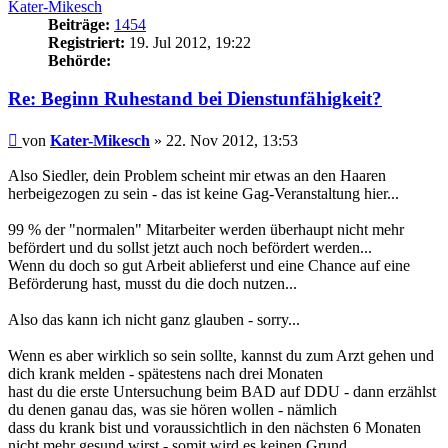
Kater-Mikesch
Beiträge:
1454
Registriert:
19. Jul 2012, 19:22
Behörde:
Re: Beginn Ruhestand bei Dienstunfähigkeit?
Beitrag
von
Kater-Mikesch
»
22. Nov 2012, 13:53
Also Siedler, dein Problem scheint mir etwas an den Haaren
herbeigezogen zu sein - das ist keine Gag-Veranstaltung hier...
99 % der "normalen" Mitarbeiter werden überhaupt nicht mehr
befördert und du sollst jetzt auch noch befördert werden...
Wenn du doch so gut Arbeit ablieferst und eine Chance auf eine
Beförderung hast, musst du die doch nutzen...
Also das kann ich nicht ganz glauben - sorry...
Wenn es aber wirklich so sein sollte, kannst du zum Arzt gehen und
dich krank melden - spätestens nach drei Monaten
hast du die erste Untersuchung beim BAD auf DDU - dann erzählst
du denen ganau das, was sie hören wollen - nämlich
dass du krank bist und voraussichtlich in den nächsten 6 Monaten
nicht mehr gesund wirst - somit wird es keinen Grund