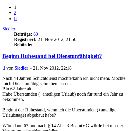
1
2
Nächste
Siedler
Beiträge:
60
Registriert:
21. Nov 2012, 21:56
Behörde:
Beginn Ruhestand bei Dienstunfähigkeit?
Beitrag
von
Siedler
»
21. Nov 2012, 22:18
Nach 44 Jahren Schichtdienst möchte/kann ich nicht mehr. Möchte
mich Dienstunfähig schreiben lassen.
Bin 62 Jahre alt.
Habe Überstunden (+anteiligen Urlaub) noch für rund ein Jahr zu
bekommen.
Beginnt der Ruhestand, wenn ich die Überstunden (+anteilige
Urlaubstage) abgebaut habe?
Wäre dann 63 und nach § 14 Abs. 3 BeamtVG würde bei mir der
Versorgungsabschlag entfallen.