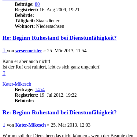
Beiträge:
80
Registriert:
16. Aug 2009, 19:21
Behörde:
Tätigkeit:
Staatsdiener
Wohnort:
Niedersachsen
Re: Beginn Ruhestand bei Dienstunfähigkeit?
Beitrag
von
wesermeister
»
25. Mär 2013, 11:54
Kann er aber auch nicht!
Ist der Ruf erst ruiniert, lebt es sich ganz ungeniert!
Nach
oben
Kater-Mikesch
Beiträge:
1454
Registriert:
19. Jul 2012, 19:22
Behörde:
Re: Beginn Ruhestand bei Dienstunfähigkeit?
Beitrag
von
Kater-Mikesch
»
25. Mär 2013, 12:03
Warum soll der Dienstherr das nicht können - wenn der Beamte den