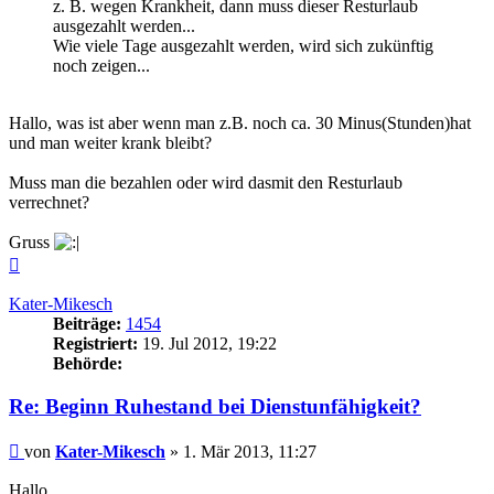
z. B. wegen Krankheit, dann muss dieser Resturlaub
ausgezahlt werden...
Wie viele Tage ausgezahlt werden, wird sich zukünftig
noch zeigen...
Hallo, was ist aber wenn man z.B. noch ca. 30 Minus(Stunden)hat
und man weiter krank bleibt?
Muss man die bezahlen oder wird dasmit den Resturlaub
verrechnet?
Gruss
Nach
oben
Kater-Mikesch
Beiträge:
1454
Registriert:
19. Jul 2012, 19:22
Behörde:
Re: Beginn Ruhestand bei Dienstunfähigkeit?
Beitrag
von
Kater-Mikesch
»
1. Mär 2013, 11:27
Hallo,