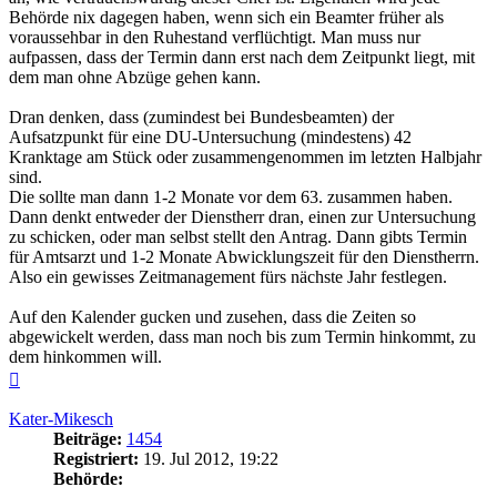
Behörde nix dagegen haben, wenn sich ein Beamter früher als
voraussehbar in den Ruhestand verflüchtigt. Man muss nur
aufpassen, dass der Termin dann erst nach dem Zeitpunkt liegt, mit
dem man ohne Abzüge gehen kann.
Dran denken, dass (zumindest bei Bundesbeamten) der
Aufsatzpunkt für eine DU-Untersuchung (mindestens) 42
Kranktage am Stück oder zusammengenommen im letzten Halbjahr
sind.
Die sollte man dann 1-2 Monate vor dem 63. zusammen haben.
Dann denkt entweder der Dienstherr dran, einen zur Untersuchung
zu schicken, oder man selbst stellt den Antrag. Dann gibts Termin
für Amtsarzt und 1-2 Monate Abwicklungszeit für den Dienstherrn.
Also ein gewisses Zeitmanagement fürs nächste Jahr festlegen.
Auf den Kalender gucken und zusehen, dass die Zeiten so
abgewickelt werden, dass man noch bis zum Termin hinkommt, zu
dem hinkommen will.
Nach
oben
Kater-Mikesch
Beiträge:
1454
Registriert:
19. Jul 2012, 19:22
Behörde: