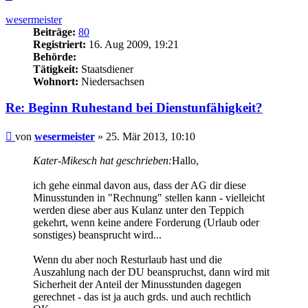
oben
wesermeister
Beiträge:
80
Registriert:
16. Aug 2009, 19:21
Behörde:
Tätigkeit:
Staatsdiener
Wohnort:
Niedersachsen
Re: Beginn Ruhestand bei Dienstunfähigkeit?
Beitrag
von
wesermeister
»
25. Mär 2013, 10:10
Kater-Mikesch hat geschrieben:
Hallo,
ich gehe einmal davon aus, dass der AG dir diese
Minusstunden in "Rechnung" stellen kann - vielleicht
werden diese aber aus Kulanz unter den Teppich
gekehrt, wenn keine andere Forderung (Urlaub oder
sonstiges) beansprucht wird...
Wenn du aber noch Resturlaub hast und die
Auszahlung nach der DU beanspruchst, dann wird mit
Sicherheit der Anteil der Minusstunden dagegen
gerechnet - das ist ja auch grds. und auch rechtlich