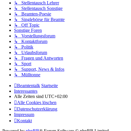
↳ Stellentausch Lehrer
↳ Stellentausch Sonstige
↳ Beamten-Poesie
↳ Singlebörse für Beamte
↳ Off Topic
Sonstige Foren
↳ Vorstellungsforum
↳ Kontaktforum
↳ Politik
↳ Urlaubsforum
↳ Fragen und Antworten
↳ Sport
↳ Support, News & Infos
↳ Mülltonne
Beamtentalk
Startseite
Interessantes
Alle Zeiten sind
UTC+02:00
Alle Cookies löschen
Datenschutzerklärung
Impressum
Kontakt
Powered by
phpBB
® Forum Software © phpBB Limited