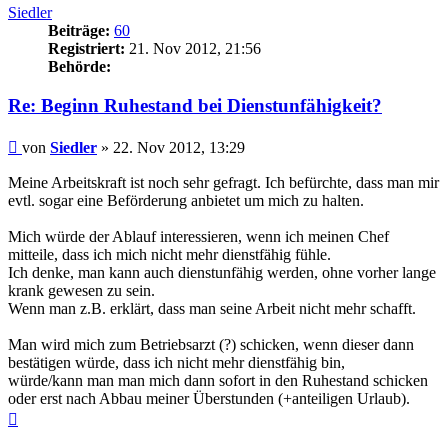
Siedler
Beiträge:
60
Registriert:
21. Nov 2012, 21:56
Behörde:
Re: Beginn Ruhestand bei Dienstunfähigkeit?
Beitrag
von
Siedler
»
22. Nov 2012, 13:29
Meine Arbeitskraft ist noch sehr gefragt. Ich befürchte, dass man mir
evtl. sogar eine Beförderung anbietet um mich zu halten.
Mich würde der Ablauf interessieren, wenn ich meinen Chef
mitteile, dass ich mich nicht mehr dienstfähig fühle.
Ich denke, man kann auch dienstunfähig werden, ohne vorher lange
krank gewesen zu sein.
Wenn man z.B. erklärt, dass man seine Arbeit nicht mehr schafft.
Man wird mich zum Betriebsarzt (?) schicken, wenn dieser dann
bestätigen würde, dass ich nicht mehr dienstfähig bin,
würde/kann man man mich dann sofort in den Ruhestand schicken
oder erst nach Abbau meiner Überstunden (+anteiligen Urlaub).
Nach
oben