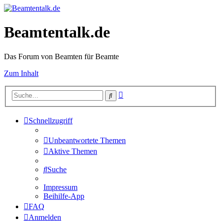
Beamtentalk.de
Das Forum von Beamten für Beamte
Zum Inhalt
Erweiterte
Suche
Suche
Schnellzugriff
Unbeantwortete Themen
Aktive Themen
Suche
Impressum
Beihilfe-App
FAQ
Anmelden