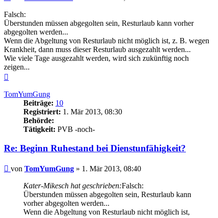
Falsch:
Überstunden müssen abgegolten sein, Resturlaub kann vorher
abgegolten werden...
Wenn die Abgeltung von Resturlaub nicht möglich ist, z. B. wegen
Krankheit, dann muss dieser Resturlaub ausgezahlt werden...
Wie viele Tage ausgezahlt werden, wird sich zukünftig noch
zeigen...
Nach
oben
TomYumGung
Beiträge:
10
Registriert:
1. Mär 2013, 08:30
Behörde:
Tätigkeit:
PVB -noch-
Re: Beginn Ruhestand bei Dienstunfähigkeit?
Beitrag
von
TomYumGung
»
1. Mär 2013, 08:40
Kater-Mikesch hat geschrieben:
Falsch:
Überstunden müssen abgegolten sein, Resturlaub kann
vorher abgegolten werden...
Wenn die Abgeltung von Resturlaub nicht möglich ist,