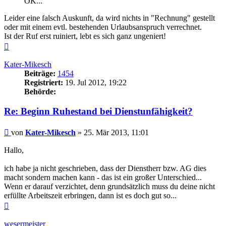
OK...
Leider eine falsch Auskunft, da wird nichts in "Rechnung" gestellt
oder mit einem evtl. bestehenden Urlaubsanspruch verrechnet.
Ist der Ruf erst ruiniert, lebt es sich ganz ungeniert!
Nach
oben
Kater-Mikesch
Beiträge:
1454
Registriert:
19. Jul 2012, 19:22
Behörde:
Re: Beginn Ruhestand bei Dienstunfähigkeit?
Beitrag
von
Kater-Mikesch
»
25. Mär 2013, 11:01
Hallo,
ich habe ja nicht geschrieben, dass der Dienstherr bzw. AG dies
macht sondern machen kann - das ist ein großer Unterschied...
Wenn er darauf verzichtet, denn grundsätzlich muss du deine nicht
erfüllte Arbeitszeit erbringen, dann ist es doch gut so...
Nach
oben
wesermeister