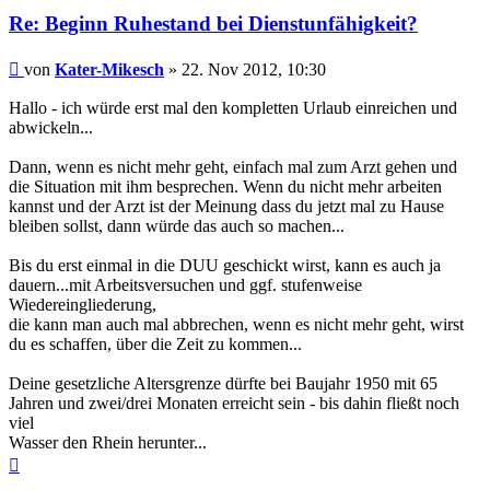
Re: Beginn Ruhestand bei Dienstunfähigkeit?
Beitrag
von
Kater-Mikesch
»
22. Nov 2012, 10:30
Hallo - ich würde erst mal den kompletten Urlaub einreichen und
abwickeln...
Dann, wenn es nicht mehr geht, einfach mal zum Arzt gehen und
die Situation mit ihm besprechen. Wenn du nicht mehr arbeiten
kannst und der Arzt ist der Meinung dass du jetzt mal zu Hause
bleiben sollst, dann würde das auch so machen...
Bis du erst einmal in die DUU geschickt wirst, kann es auch ja
dauern...mit Arbeitsversuchen und ggf. stufenweise
Wiedereingliederung,
die kann man auch mal abbrechen, wenn es nicht mehr geht, wirst
du es schaffen, über die Zeit zu kommen...
Deine gesetzliche Altersgrenze dürfte bei Baujahr 1950 mit 65
Jahren und zwei/drei Monaten erreicht sein - bis dahin fließt noch
viel
Wasser den Rhein herunter...
Nach
oben