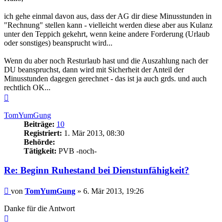
ich gehe einmal davon aus, dass der AG dir diese Minusstunden in
"Rechnung" stellen kann - vielleicht werden diese aber aus Kulanz
unter den Teppich gekehrt, wenn keine andere Forderung (Urlaub
oder sonstiges) beansprucht wird...
Wenn du aber noch Resturlaub hast und die Auszahlung nach der
DU beanspruchst, dann wird mit Sicherheit der Anteil der
Minusstunden dagegen gerechnet - das ist ja auch grds. und auch
rechtlich OK...
Nach
oben
TomYumGung
Beiträge:
10
Registriert:
1. Mär 2013, 08:30
Behörde:
Tätigkeit:
PVB -noch-
Re: Beginn Ruhestand bei Dienstunfähigkeit?
Beitrag
von
TomYumGung
»
6. Mär 2013, 19:26
Danke für die Antwort
Nach