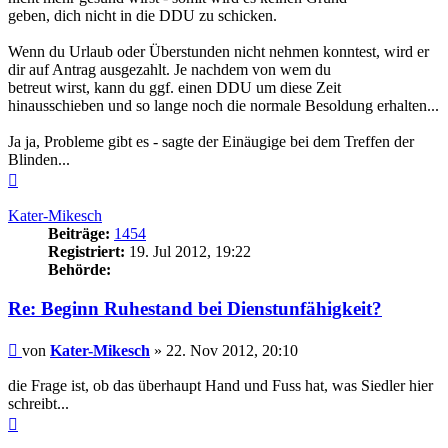
geben, dich nicht in die DDU zu schicken.
Wenn du Urlaub oder Überstunden nicht nehmen konntest, wird er
dir auf Antrag ausgezahlt. Je nachdem von wem du
betreut wirst, kann du ggf. einen DDU um diese Zeit
hinausschieben und so lange noch die normale Besoldung erhalten...
Ja ja, Probleme gibt es - sagte der Einäugige bei dem Treffen der
Blinden...
Nach
oben
Kater-Mikesch
Beiträge:
1454
Registriert:
19. Jul 2012, 19:22
Behörde:
Re: Beginn Ruhestand bei Dienstunfähigkeit?
Beitrag
von
Kater-Mikesch
»
22. Nov 2012, 20:10
die Frage ist, ob das überhaupt Hand und Fuss hat, was Siedler hier
schreibt...
Nach
oben