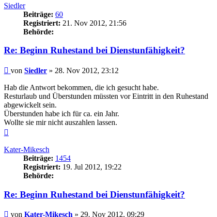
Siedler
Beiträge:
60
Registriert:
21. Nov 2012, 21:56
Behörde:
Re: Beginn Ruhestand bei Dienstunfähigkeit?
Beitrag
von
Siedler
»
28. Nov 2012, 23:12
Hab die Antwort bekommen, die ich gesucht habe.
Resturlaub und Überstunden müssten vor Eintritt in den Ruhestand
abgewickelt sein.
Überstunden habe ich für ca. ein Jahr.
Wollte sie mir nicht auszahlen lassen.
Nach
oben
Kater-Mikesch
Beiträge:
1454
Registriert:
19. Jul 2012, 19:22
Behörde:
Re: Beginn Ruhestand bei Dienstunfähigkeit?
Beitrag
von
Kater-Mikesch
»
29. Nov 2012, 09:29