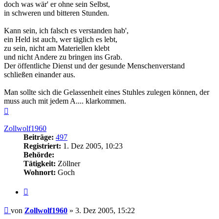
doch was wär' er ohne sein Selbst,
in schweren und bitteren Stunden.
Kann sein, ich falsch es verstanden hab',
ein Held ist auch, wer täglich es lebt,
zu sein, nicht am Materiellen klebt
und nicht Andere zu bringen ins Grab.
Der öffentliche Dienst und der gesunde Menschenverstand
schließen einander aus.
Man sollte sich die Gelassenheit eines Stuhles zulegen können, der
muss auch mit jedem A.... klarkommen.
Nach
oben
Zollwolf1960
Beiträge:
497
Registriert:
1. Dez 2005, 10:23
Behörde:
Tätigkeit:
Zöllner
Wohnort:
Goch
Zitieren
Beitrag
von
Zollwolf1960
»
3. Dez 2005, 15:22