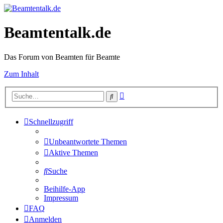
Beamtentalk.de
Das Forum von Beamten für Beamte
Zum Inhalt
Erweiterte
Suche
Suche
Schnellzugriff
Unbeantwortete Themen
Aktive Themen
Suche
Beihilfe-App
Impressum
FAQ
Anmelden