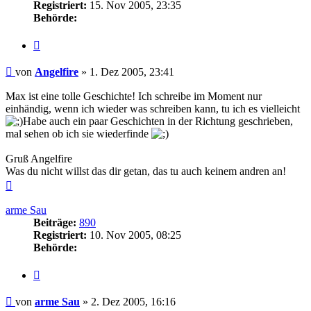
Registriert:
15. Nov 2005, 23:35
Behörde:
Zitieren
Beitrag
von
Angelfire
»
1. Dez 2005, 23:41
Max ist eine tolle Geschichte! Ich schreibe im Moment nur
einhändig, wenn ich wieder was schreiben kann, tu ich es vielleicht
Habe auch ein paar Geschichten in der Richtung geschrieben,
mal sehen ob ich sie wiederfinde
Gruß Angelfire
Was du nicht willst das dir getan, das tu auch keinem andren an!
Nach
oben
arme Sau
Beiträge:
890
Registriert:
10. Nov 2005, 08:25
Behörde:
Zitieren
Beitrag
von
arme Sau
»
2. Dez 2005, 16:16