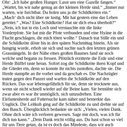
Ohr: „Ich habe großen Hunger. Lasst uns eine Gazelle fangen.“
„Wartet, bis wir nahe genug an der kleinen Herde sind.“ „Immer nur
warten, wie furchtbar. Da holen uns ja die Schildkröten ein.“
„Mach‘ dich nicht über sie lustig. Mir hat gestern eine das Leben
gerettet.“ „Was? Eine Schildkröte? Hat sie dich etwa überholt?“
„Nein, ich trat in ein Loch und verstauchte mir die linke
Vorderpfote. Sie hat mir die Pfote verbunden und eine Hyäne in die
Flucht geschlagen, die mich töten wollte.“ Danach trat Stille ein und
die Schildkröte döste bis in den späten Nachmittag hinein. Als sie
hungrig wurde, erhob sie sich und suchte nach den letzten grünen
Grasstängeln. In der Nähe eines großen Baumes fand sie noch
welche und begann zu fressen. Plötzlich erzitterte die Erde und eine
Herde Büffel raste heran. Sofort zog die Schildkröte ihren Kopf und
die Glieder ein, denn so konnte ihr nichts zustoßen, dachte sie. Die
Herde stampfte an ihr vorbei und da geschah es. Die Nachzügler
traten gegen den Panzer und warfen die Schildkröte auf den
Rücken. Das war lebensgefährlich für sie, denn sie trocknete aus,
wenn sie nicht schnell wieder auf die Beine kam. Sie bemühte sich
zwar aber es war ihr unmöglich, sich umzudrehen. Eine
Elefantenherde auf Futtersuche kam näher und bemerkte das
Unglück. Die Leitkuh ging auf die Schildkröte zu und drehte sie auf
den Bauch. Überglücklich bedankte sie sich: „Vielen, vielen Dank.
Ohne dich wäre ich verloren gewesen. Sage mir doch, was ich für
dich tun kann.“ „Dein Dank reicht völlig aus. Du hast schon so viel
für uns Tiere getan, da ist es doch das Mindeste, dass wir auch