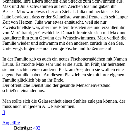
Schnellste. Ihre Eltern suchten eine Strecke zum Schwimmen aus.
Max und Julia schwammen auf ein Zeichen los und gaben ihr
Bestes. Max war etwas eher am Ziel als Julia und neckte sie. Er
hatte bewiesen, dass er der Schnellste war und freute sich seit langer
Zeit von Herzen. Julia war etwas enttäuscht, weil sie nur
Zweitschnellste war, aber ihre Eltern trösteten sie und erzählten ihr
von Max‘ trauriger Geschichte. Danach freute sie sich mit Max und
gratulierte ihm zum Gewinn des Wettschwimmens. Max verließ die
Familie wieder und schwamm mit den anderen zurück in den See.
Unterwegs fingen sie noch einige Fische und fraßen sie auf.
In der Familie gab es auch ein nettes Fischottermädchen mit Namen
Laura. Es mochte Max sehr und er sie auch. Im Frühjahr heirateten
sie und suchten einen anderen Platz am See, denn sie wollten eine
eigene Familie haben. An diesem Platz lebten sie mit ihrer eigenen
Familie glücklich bis an ihr Ende.
Der öffentliche Dienst und der gesunde Menschenverstand
schließen einander aus.
Man sollte sich die Gelassenheit eines Stuhles zulegen können, der
muss auch mit jedem A.... klarkommen.
Nach
oben
Angelfire
Beiträge:
402