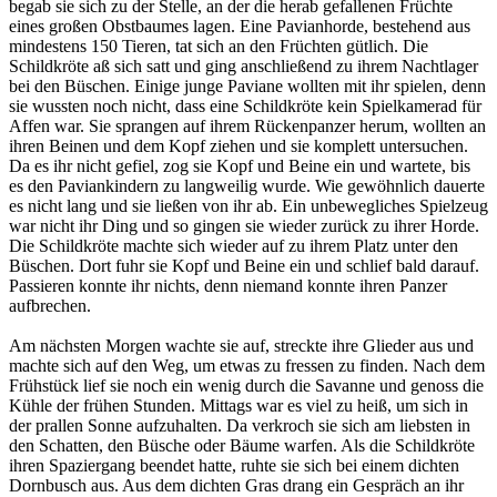
begab sie sich zu der Stelle, an der die herab gefallenen Früchte
eines großen Obstbaumes lagen. Eine Pavianhorde, bestehend aus
mindestens 150 Tieren, tat sich an den Früchten gütlich. Die
Schildkröte aß sich satt und ging anschließend zu ihrem Nachtlager
bei den Büschen. Einige junge Paviane wollten mit ihr spielen, denn
sie wussten noch nicht, dass eine Schildkröte kein Spielkamerad für
Affen war. Sie sprangen auf ihrem Rückenpanzer herum, wollten an
ihren Beinen und dem Kopf ziehen und sie komplett untersuchen.
Da es ihr nicht gefiel, zog sie Kopf und Beine ein und wartete, bis
es den Paviankindern zu langweilig wurde. Wie gewöhnlich dauerte
es nicht lang und sie ließen von ihr ab. Ein unbewegliches Spielzeug
war nicht ihr Ding und so gingen sie wieder zurück zu ihrer Horde.
Die Schildkröte machte sich wieder auf zu ihrem Platz unter den
Büschen. Dort fuhr sie Kopf und Beine ein und schlief bald darauf.
Passieren konnte ihr nichts, denn niemand konnte ihren Panzer
aufbrechen.
Am nächsten Morgen wachte sie auf, streckte ihre Glieder aus und
machte sich auf den Weg, um etwas zu fressen zu finden. Nach dem
Frühstück lief sie noch ein wenig durch die Savanne und genoss die
Kühle der frühen Stunden. Mittags war es viel zu heiß, um sich in
der prallen Sonne aufzuhalten. Da verkroch sie sich am liebsten in
den Schatten, den Büsche oder Bäume warfen. Als die Schildkröte
ihren Spaziergang beendet hatte, ruhte sie sich bei einem dichten
Dornbusch aus. Aus dem dichten Gras drang ein Gespräch an ihr