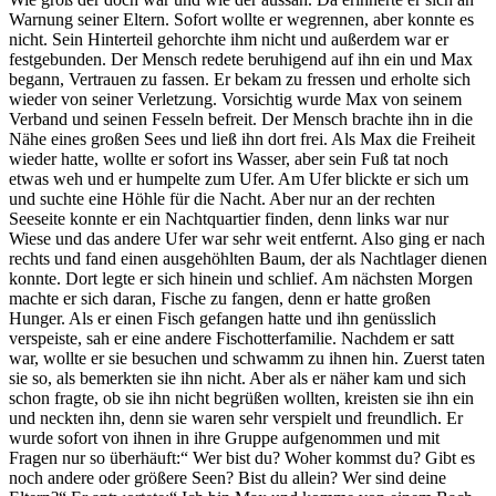
Warnung seiner Eltern. Sofort wollte er wegrennen, aber konnte es
nicht. Sein Hinterteil gehorchte ihm nicht und außerdem war er
festgebunden. Der Mensch redete beruhigend auf ihn ein und Max
begann, Vertrauen zu fassen. Er bekam zu fressen und erholte sich
wieder von seiner Verletzung. Vorsichtig wurde Max von seinem
Verband und seinen Fesseln befreit. Der Mensch brachte ihn in die
Nähe eines großen Sees und ließ ihn dort frei. Als Max die Freiheit
wieder hatte, wollte er sofort ins Wasser, aber sein Fuß tat noch
etwas weh und er humpelte zum Ufer. Am Ufer blickte er sich um
und suchte eine Höhle für die Nacht. Aber nur an der rechten
Seeseite konnte er ein Nachtquartier finden, denn links war nur
Wiese und das andere Ufer war sehr weit entfernt. Also ging er nach
rechts und fand einen ausgehöhlten Baum, der als Nachtlager dienen
konnte. Dort legte er sich hinein und schlief. Am nächsten Morgen
machte er sich daran, Fische zu fangen, denn er hatte großen
Hunger. Als er einen Fisch gefangen hatte und ihn genüsslich
verspeiste, sah er eine andere Fischotterfamilie. Nachdem er satt
war, wollte er sie besuchen und schwamm zu ihnen hin. Zuerst taten
sie so, als bemerkten sie ihn nicht. Aber als er näher kam und sich
schon fragte, ob sie ihn nicht begrüßen wollten, kreisten sie ihn ein
und neckten ihn, denn sie waren sehr verspielt und freundlich. Er
wurde sofort von ihnen in ihre Gruppe aufgenommen und mit
Fragen nur so überhäuft:“ Wer bist du? Woher kommst du? Gibt es
noch andere oder größere Seen? Bist du allein? Wer sind deine