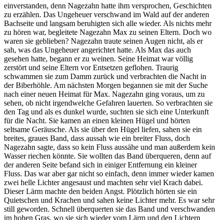
einverstanden, denn Nagezahn hatte ihm versprochen, Geschichten
zu erzählen. Das Ungeheuer verschwand im Wald auf der anderen
Bachseite und langsam beruhigten sich alle wieder. Als nichts mehr
zu hören war, begleitete Nagezahn Max zu seinen Eltern. Doch wo
waren sie geblieben? Nagezahn traute seinen Augen nicht, als er
sah, was das Ungeheuer angerichtet hatte. Als Max das auch
gesehen hatte, begann er zu weinen. Seine Heimat war völlig
zerstört und seine Eltern vor Entsetzen geflohen. Traurig
schwammen sie zum Damm zurück und verbrachten die Nacht in
der Biberhöhle. Am nächsten Morgen begannen sie mit der Suche
nach einer neuen Heimat für Max. Nagezahn ging voraus, um zu
sehen, ob nicht irgendwelche Gefahren lauerten. So verbrachten sie
den Tag und als es dunkel wurde, suchten sie sich eine Unterkunft
für die Nacht. Sie kamen an einen kleinen Hügel und hörten
seltsame Geräusche. Als sie über den Hügel liefen, sahen sie ein
breites, graues Band, dass aussah wie ein breiter Fluss, doch
Nagezahn sagte, dass so kein Fluss aussähe und man außerdem kein
Wasser riechen könnte. Sie wollten das Band überqueren, denn auf
der anderen Seite befand sich in einiger Entfernung ein kleiner
Fluss. Das war aber gar nicht so einfach, denn immer wieder kamen
zwei helle Lichter angesaust und machten sehr viel Krach dabei.
Dieser Lärm machte den beiden Angst. Plötzlich hörten sie ein
Quietschen und Krachen und sahen keine Lichter mehr. Es war sehr
still geworden. Schnell überquerten sie das Band und verschwanden
im hohen Gras, wo sie sich wieder vom Lärm und den Lichtern