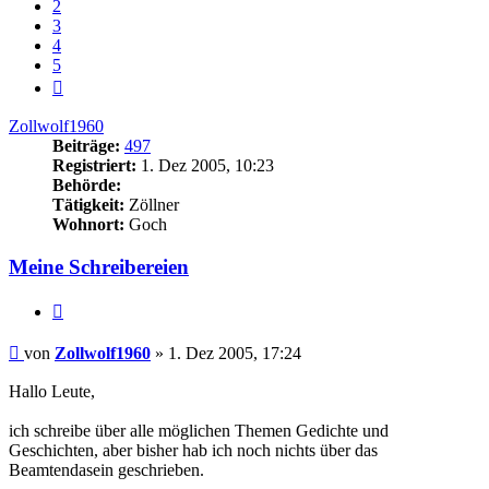
2
3
4
5
Nächste
Zollwolf1960
Beiträge:
497
Registriert:
1. Dez 2005, 10:23
Behörde:
Tätigkeit:
Zöllner
Wohnort:
Goch
Meine Schreibereien
Zitieren
Beitrag
von
Zollwolf1960
»
1. Dez 2005, 17:24
Hallo Leute,
ich schreibe über alle möglichen Themen Gedichte und
Geschichten, aber bisher hab ich noch nichts über das
Beamtendasein geschrieben.