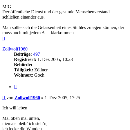
MfG
Der öffentliche Dienst und der gesunde Menschenverstand
schließen einander aus.
Man sollte sich die Gelassenheit eines Stuhles zulegen können, der
muss auch mit jedem A.... klarkommen.
Nach
oben
Zollwolf1960
Beiträge:
497
Registriert:
1. Dez 2005, 10:23
Behörde:
Tätigkeit:
Zöllner
Wohnort:
Goch
Zitieren
Beitrag
von
Zollwolf1960
»
1. Dez 2005, 17:25
Ich will leben
Mal oben mal unten,
niemals bleib’ ich steh’n,
ich lecke die Wunden,