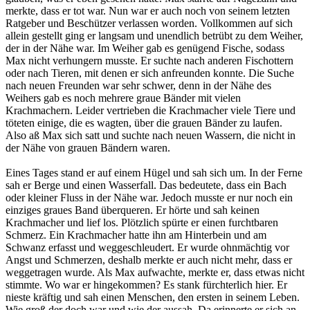
merkte, dass er tot war. Nun war er auch noch von seinem letzten
Ratgeber und Beschützer verlassen worden. Vollkommen auf sich
allein gestellt ging er langsam und unendlich betrübt zu dem Weiher,
der in der Nähe war. Im Weiher gab es genügend Fische, sodass
Max nicht verhungern musste. Er suchte nach anderen Fischottern
oder nach Tieren, mit denen er sich anfreunden konnte. Die Suche
nach neuen Freunden war sehr schwer, denn in der Nähe des
Weihers gab es noch mehrere graue Bänder mit vielen
Krachmachern. Leider vertrieben die Krachmacher viele Tiere und
töteten einige, die es wagten, über die grauen Bänder zu laufen.
Also aß Max sich satt und suchte nach neuen Wassern, die nicht in
der Nähe von grauen Bändern waren.
Eines Tages stand er auf einem Hügel und sah sich um. In der Ferne
sah er Berge und einen Wasserfall. Das bedeutete, dass ein Bach
oder kleiner Fluss in der Nähe war. Jedoch musste er nur noch ein
einziges graues Band überqueren. Er hörte und sah keinen
Krachmacher und lief los. Plötzlich spürte er einen furchtbaren
Schmerz. Ein Krachmacher hatte ihn am Hinterbein und am
Schwanz erfasst und weggeschleudert. Er wurde ohnmächtig vor
Angst und Schmerzen, deshalb merkte er auch nicht mehr, dass er
weggetragen wurde. Als Max aufwachte, merkte er, dass etwas nicht
stimmte. Wo war er hingekommen? Es stank fürchterlich hier. Er
nieste kräftig und sah einen Menschen, den ersten in seinem Leben.
Wie groß der doch war und wie der aussah. Da erinnerte er sich an