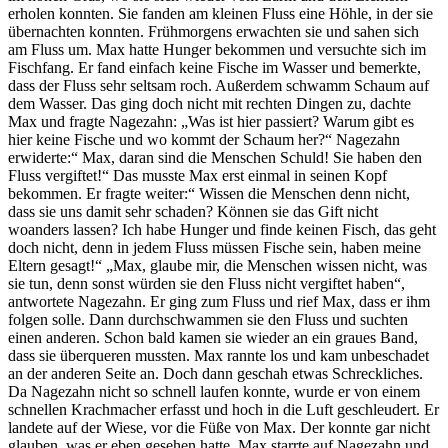
erholen konnten. Sie fanden am kleinen Fluss eine Höhle, in der sie
übernachten konnten. Frühmorgens erwachten sie und sahen sich
am Fluss um. Max hatte Hunger bekommen und versuchte sich im
Fischfang. Er fand einfach keine Fische im Wasser und bemerkte,
dass der Fluss sehr seltsam roch. Außerdem schwamm Schaum auf
dem Wasser. Das ging doch nicht mit rechten Dingen zu, dachte
Max und fragte Nagezahn: „Was ist hier passiert? Warum gibt es
hier keine Fische und wo kommt der Schaum her?“ Nagezahn
erwiderte:“ Max, daran sind die Menschen Schuld! Sie haben den
Fluss vergiftet!“ Das musste Max erst einmal in seinen Kopf
bekommen. Er fragte weiter:“ Wissen die Menschen denn nicht,
dass sie uns damit sehr schaden? Können sie das Gift nicht
woanders lassen? Ich habe Hunger und finde keinen Fisch, das geht
doch nicht, denn in jedem Fluss müssen Fische sein, haben meine
Eltern gesagt!“ „Max, glaube mir, die Menschen wissen nicht, was
sie tun, denn sonst würden sie den Fluss nicht vergiftet haben“,
antwortete Nagezahn. Er ging zum Fluss und rief Max, dass er ihm
folgen solle. Dann durchschwammen sie den Fluss und suchten
einen anderen. Schon bald kamen sie wieder an ein graues Band,
dass sie überqueren mussten. Max rannte los und kam unbeschadet
an der anderen Seite an. Doch dann geschah etwas Schreckliches.
Da Nagezahn nicht so schnell laufen konnte, wurde er von einem
schnellen Krachmacher erfasst und hoch in die Luft geschleudert. Er
landete auf der Wiese, vor die Füße von Max. Der konnte gar nicht
glauben, was er eben gesehen hatte. Max starrte auf Nagezahn und