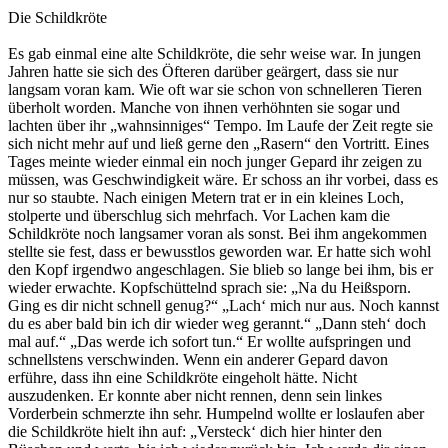
Die Schildkröte
Es gab einmal eine alte Schildkröte, die sehr weise war. In jungen
Jahren hatte sie sich des Öfteren darüber geärgert, dass sie nur
langsam voran kam. Wie oft war sie schon von schnelleren Tieren
überholt worden. Manche von ihnen verhöhnten sie sogar und
lachten über ihr „wahnsinniges“ Tempo. Im Laufe der Zeit regte sie
sich nicht mehr auf und ließ gerne den „Rasern“ den Vortritt. Eines
Tages meinte wieder einmal ein noch junger Gepard ihr zeigen zu
müssen, was Geschwindigkeit wäre. Er schoss an ihr vorbei, dass es
nur so staubte. Nach einigen Metern trat er in ein kleines Loch,
stolperte und überschlug sich mehrfach. Vor Lachen kam die
Schildkröte noch langsamer voran als sonst. Bei ihm angekommen
stellte sie fest, dass er bewusstlos geworden war. Er hatte sich wohl
den Kopf irgendwo angeschlagen. Sie blieb so lange bei ihm, bis er
wieder erwachte. Kopfschüttelnd sprach sie: „Na du Heißsporn.
Ging es dir nicht schnell genug?“ „Lach‘ mich nur aus. Noch kannst
du es aber bald bin ich dir wieder weg gerannt.“ „Dann steh‘ doch
mal auf.“ „Das werde ich sofort tun.“ Er wollte aufspringen und
schnellstens verschwinden. Wenn ein anderer Gepard davon
erführe, dass ihn eine Schildkröte eingeholt hätte. Nicht
auszudenken. Er konnte aber nicht rennen, denn sein linkes
Vorderbein schmerzte ihn sehr. Humpelnd wollte er loslaufen aber
die Schildkröte hielt ihn auf: „Versteck‘ dich hier hinter den