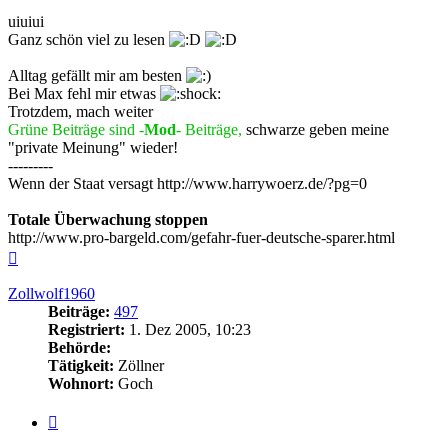
uiuiui
Ganz schön viel zu lesen
Alltag gefällt mir am besten
Bei Max fehl mir etwas
Trotzdem, mach weiter
Grüne Beiträge sind -
Mod
- Beiträge,
schwarze geben meine
"private Meinung" wieder!
---------
Wenn der Staat versagt http://www.harrywoerz.de/?pg=0
Totale Überwachung stoppen
http://www.pro-bargeld.com/gefahr-fuer-deutsche-sparer.html
Nach
oben
Zollwolf1960
Beiträge:
497
Registriert:
1. Dez 2005, 10:23
Behörde:
Tätigkeit:
Zöllner
Wohnort:
Goch
Zitieren