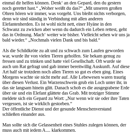
einmal dir helfen können. Denk‘ an den Gepard, den du gestern
noch gerettet hast.“ „Woher weißt du das?“ „Mit unseren großen
Ohren hören wir immer, was vorgeht. Uns bleibt nichts verborgen,
denn wir sind ständig in Verbindung mit allen anderen
Elefantenherden. Es ist wohl nicht nett, einer Hyäne in den
Schwanz zu zwicken aber wenn du dadurch ein Leben rettest, geht
das in Ordnung. Mach‘ weiter wie bisher. Vielleicht sehen wir uns ja
bald wieder.“ „Nochmals vielen Dank und bis bald.“
Als die Schildkröte zu alt und zu schwach zum Laufen geworden
war, wurde ihr von vielen Tieren geholfen. Sie bekam genug zu
fressen und zu trinken und hatte viel Gesellschaft. Oft wurde sie
auch um Rat gefragt und gab immer bereitwillig Auskunft. Auf diese
Art half sie trotzdem noch allen Tieren so gut es eben ging. Eines
Morgens wachte sie nicht mehr auf. Alle Lebewesen waren traurig
über diesen Verlust. Ein Warzenschwein grub ein Loch unter ihr, in
das sie langsam hinein glitt. Danach schob es die ausgegrabene Erde
über sie und ein Elefant glättete das Grab. Mit trotziger Stimme
meldete sich ein Gepard zu Wort: „Nur wenn wir sie oder ihre Taten
vergessen, ist sie wirklich gestorben.“
Der öffentliche Dienst und der gesunde Menschenverstand
schließen einander aus.
Man sollte sich die Gelassenheit eines Stuhles zulegen können, der
muss auch mit jedem A.... klarkommen.