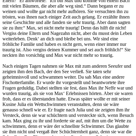
Eltern?“ Er antwortete:“ Ich bin Max und komme von einem Bach
mit vielen Bäumen, die aber alle weg sind.“ Dann begann er zu
weinen und wollte gar nicht mehr aufhören. Sie versuchten ihn zu
trösten, was ihnen nach einiger Zeit auch gelang. Er erzählte ihnen
seine Geschichte und alle fanden sie sehr traurig. Aber dann sagten
sie zu ihm:“ Max, sei nicht mehr traurig! Denn das hilft dir nicht!
Vergiss deine Eltern und Nagezahn nicht, aber du musst dein Leben
weiterleben. Denk‘ an dich und bleibe bei uns. Wir sind eine
fröhliche Familie und haben es nicht gern, wenn einer immer nur
traurig ist. Also vergiss deinen Kummer und sei auch fröhlich!“ Sie
neckten ihn vorsichtig und Max war nicht mehr so traurig.
Nach einigen Tagen nahmen sie Max mit zum anderen Seeufer und
zeigten ihm den Bach, der den See verließ. Sie taten sehr
geheimnisvoll und schwammen weiter. Da sah Max eine andere
Fischotterfamilie. Er wurde ihr vorgestellt und beantwortete ihre
Fragen geduldig. Dabei stellten sie fest, dass Max ihr Neffe war und
wurden traurig, als sie von Max‘ Erlebnissen hörten. Aber sie waren
froh, dass er es überstanden hatte. Etwas später wollte er mit seiner
Kusine Julia ein Wettschwimmen veranstalten, denn sie wäre
genauso schnell wie er. Er fragte nach Julia und sie zeigten ihm ihr
Versteck, denn sie war schüchtern und versteckte sich, wenn Besuch
kam. Max ging zu ihr und forderte sie auf, mit ihm um die Wette zu
schwimmen, denn er wäre der schnellste Schwimmer. Das glaubte
sie ihm nicht und vergaß ihre Schüchternheit ganz, denn sie war die