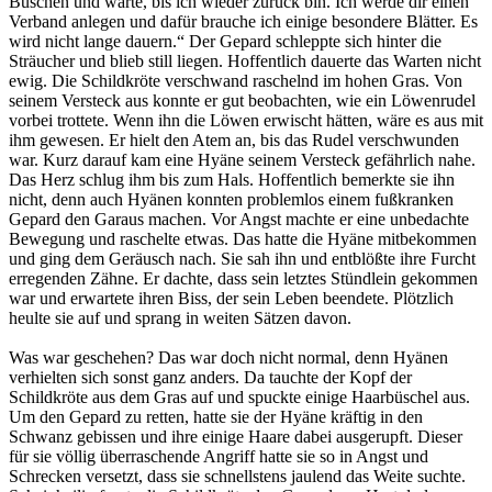
Büschen und warte, bis ich wieder zurück bin. Ich werde dir einen
Verband anlegen und dafür brauche ich einige besondere Blätter. Es
wird nicht lange dauern.“ Der Gepard schleppte sich hinter die
Sträucher und blieb still liegen. Hoffentlich dauerte das Warten nicht
ewig. Die Schildkröte verschwand raschelnd im hohen Gras. Von
seinem Versteck aus konnte er gut beobachten, wie ein Löwenrudel
vorbei trottete. Wenn ihn die Löwen erwischt hätten, wäre es aus mit
ihm gewesen. Er hielt den Atem an, bis das Rudel verschwunden
war. Kurz darauf kam eine Hyäne seinem Versteck gefährlich nahe.
Das Herz schlug ihm bis zum Hals. Hoffentlich bemerkte sie ihn
nicht, denn auch Hyänen konnten problemlos einem fußkranken
Gepard den Garaus machen. Vor Angst machte er eine unbedachte
Bewegung und raschelte etwas. Das hatte die Hyäne mitbekommen
und ging dem Geräusch nach. Sie sah ihn und entblößte ihre Furcht
erregenden Zähne. Er dachte, dass sein letztes Stündlein gekommen
war und erwartete ihren Biss, der sein Leben beendete. Plötzlich
heulte sie auf und sprang in weiten Sätzen davon.
Was war geschehen? Das war doch nicht normal, denn Hyänen
verhielten sich sonst ganz anders. Da tauchte der Kopf der
Schildkröte aus dem Gras auf und spuckte einige Haarbüschel aus.
Um den Gepard zu retten, hatte sie der Hyäne kräftig in den
Schwanz gebissen und ihre einige Haare dabei ausgerupft. Dieser
für sie völlig überraschende Angriff hatte sie so in Angst und
Schrecken versetzt, dass sie schnellstens jaulend das Weite suchte.