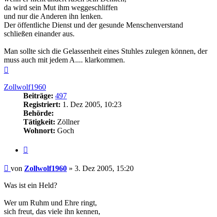
da wird sein Mut ihm weggeschliffen
und nur die Anderen ihn lenken.
Der öffentliche Dienst und der gesunde Menschenverstand
schließen einander aus.
Man sollte sich die Gelassenheit eines Stuhles zulegen können, der
muss auch mit jedem A.... klarkommen.
Nach
oben
Zollwolf1960
Beiträge:
497
Registriert:
1. Dez 2005, 10:23
Behörde:
Tätigkeit:
Zöllner
Wohnort:
Goch
Zitieren
Beitrag
von
Zollwolf1960
»
3. Dez 2005, 15:20
Was ist ein Held?
Wer um Ruhm und Ehre ringt,
sich freut, das viele ihn kennen,