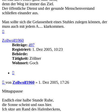
denn der Weg ist immer das Ziel.
Der öffentliche Dienst und der gesunde Menschenverstand
schließen einander aus.
Man sollte sich die Gelassenheit eines Stuhles zulegen können, der
muss auch mit jedem A.... klarkommen.
Nach
oben
Zollwolf1960
Beiträge:
497
Registriert:
1. Dez 2005, 10:23
Behörde:
Tätigkeit:
Zöllner
Wohnort:
Goch
Zitieren
Beitrag
von
Zollwolf1960
»
1. Dez 2005, 17:26
Mittagspause
Endlich eine halbe Stunde Ruhe,
die Sonne scheint und raus hier.
Ich sitze am Rand des Hafenbeckens,