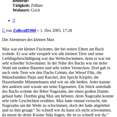
Behörde:
Tätigkeit:
Zöllner
Wohnort:
Goch
Zitieren
Beitrag
von
Zollwolf1960
»
1. Dez 2005, 17:28
Die Abenteuer des kleinen Max
Max war ein kleiner Fischotter, der bei seinen Eltern am Bach
wohnte. Er war sehr verspielt wie alle kleinen Tiere und seine
Lieblingsbeschäftigung war das Wettschwimmen, denn er war ein
sehr schneller Schwimmer. In der Nähe des Bachs war ein tiefer
Wald mit uralten Bäumen und sehr vielen Verstecken. Dort gab es
auch viele Tiere wie den Dachs Grimm, das Wiesel Flitz, die
Mäusefamilien Pieps und Raschel, den Specht Klopfer, die
Hasenfamilie Mümmelmann und wie sie alle hießen. Jeder kannte
den anderen und wusste um seine Eigenarten. Ein Stück unterhalb
des Bachs wohnte der Biber Nagezahn, der einen großen Damm
gebaut hatte. Dorthin ging Max am liebsten, denn Nagezahn konnte
sehr viele Geschichten erzählen. Max hatte einmal versucht, mit
Nagezahn um die Wette zu schwimmen, doch der hatte abgelehnt
und zu ihm gesagt:“ So schnell wie du kann ich nicht schwimmen,
da musst du deine Kusine Julia fragen, die ist so schnell wie du.“