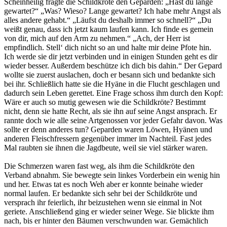
Scheinheilig fragte die Schildkröte den Geparden: „Hast du lange
gewartet?“ „Was? Wieso? Lange gewartet? Ich habe mehr Angst als
alles andere gehabt.“ „Läufst du deshalb immer so schnell?“ „Du
weißt genau, dass ich jetzt kaum laufen kann. Ich finde es gemein
von dir, mich auf den Arm zu nehmen.“ „Ach, der Herr ist
empfindlich. Stell‘ dich nicht so an und halte mir deine Pfote hin.
Ich werde sie dir jetzt verbinden und in einigen Stunden geht es dir
wieder besser. Außerdem beschütze ich dich bis dahin.“ Der Gepard
wollte sie zuerst auslachen, doch er besann sich und bedankte sich
bei ihr. Schließlich hatte sie die Hyäne in die Flucht geschlagen und
dadurch sein Leben gerettet. Eine Frage schoss ihm durch den Kopf:
Wäre er auch so mutig gewesen wie die Schildkröte? Bestimmt
nicht, denn sie hatte Recht, als sie ihn auf seine Angst ansprach. Er
rannte doch wie alle seine Artgenossen vor jeder Gefahr davon. Was
sollte er denn anderes tun? Geparden waren Löwen, Hyänen und
anderen Fleischfressern gegenüber immer im Nachteil. Fast jedes
Mal raubten sie ihnen die Jagdbeute, weil sie viel stärker waren.
Die Schmerzen waren fast weg, als ihm die Schildkröte den
Verband abnahm. Sie bewegte sein linkes Vorderbein ein wenig hin
und her. Etwas tat es noch Weh aber er konnte beinahe wieder
normal laufen. Er bedankte sich sehr bei der Schildkröte und
versprach ihr feierlich, ihr beizustehen wenn sie einmal in Not
geriete. Anschließend ging er wieder seiner Wege. Sie blickte ihm
nach, bis er hinter den Bäumen verschwunden war. Gemächlich