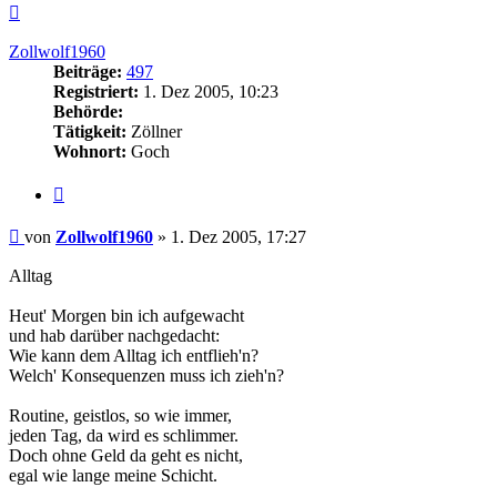
Nach
oben
Zollwolf1960
Beiträge:
497
Registriert:
1. Dez 2005, 10:23
Behörde:
Tätigkeit:
Zöllner
Wohnort:
Goch
Zitieren
Beitrag
von
Zollwolf1960
»
1. Dez 2005, 17:27
Alltag
Heut' Morgen bin ich aufgewacht
und hab darüber nachgedacht:
Wie kann dem Alltag ich entflieh'n?
Welch' Konsequenzen muss ich zieh'n?
Routine, geistlos, so wie immer,
jeden Tag, da wird es schlimmer.
Doch ohne Geld da geht es nicht,
egal wie lange meine Schicht.