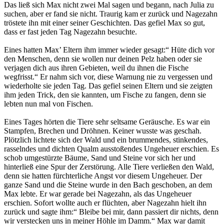
Das ließ sich Max nicht zwei Mal sagen und begann, nach Julia zu
suchen, aber er fand sie nicht. Traurig kam er zurück und Nagezahn
tröstete ihn mit einer seiner Geschichten. Das gefiel Max so gut,
dass er fast jeden Tag Nagezahn besuchte.
Eines hatten Max’ Eltern ihm immer wieder gesagt:“ Hüte dich vor
den Menschen, denn sie wollen nur deinen Pelz haben oder sie
verjagen dich aus ihren Gebieten, weil du ihnen die Fische
wegfrisst.“ Er nahm sich vor, diese Warnung nie zu vergessen und
wiederholte sie jeden Tag. Das gefiel seinen Eltern und sie zeigten
ihm jeden Trick, den sie kannten, um Fische zu fangen, denn sie
lebten nun mal von Fischen.
Eines Tages hörten die Tiere sehr seltsame Geräusche. Es war ein
Stampfen, Brechen und Dröhnen. Keiner wusste was geschah.
Plötzlich lichtete sich der Wald und ein brummendes, stinkendes,
rasselndes und dichten Qualm ausstoßendes Ungeheuer erschien. Es
schob umgestürzte Bäume, Sand und Steine vor sich her und
hinterließ eine Spur der Zerstörung. Alle Tiere verließen den Wald,
denn sie hatten fürchterliche Angst vor diesem Ungeheuer. Der
ganze Sand und die Steine wurde in den Bach geschoben, an dem
Max lebte. Er war gerade bei Nagezahn, als das Ungeheuer
erschien. Sofort wollte auch er flüchten, aber Nagezahn hielt ihn
zurück und sagte ihm:“ Bleibe bei mir, dann passiert dir nichts, denn
wir verstecken uns in meiner Höhle im Damm.“ Max war damit