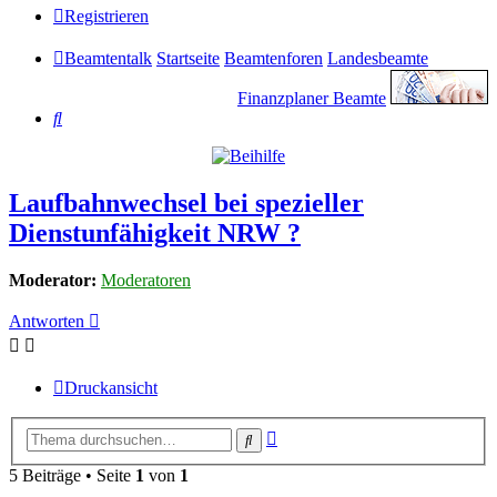
Registrieren
Beamtentalk
Startseite
Beamtenforen
Landesbeamte
Finanzplaner Beamte
Suche
Laufbahnwechsel bei spezieller
Dienstunfähigkeit NRW ?
Moderator:
Moderatoren
Antworten
Druckansicht
Erweiterte
Suche
Suche
5 Beiträge • Seite
1
von
1