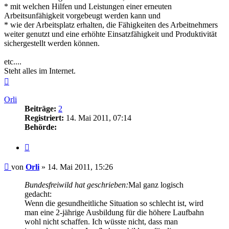
* mit welchen Hilfen und Leistungen einer erneuten
Arbeitsunfähigkeit vorgebeugt werden kann und
* wie der Arbeitsplatz erhalten, die Fähigkeiten des Arbeitnehmers
weiter genutzt und eine erhöhte Einsatzfähigkeit und Produktivität
sichergestellt werden können.
etc....
Steht alles im Internet.
Nach
oben
Orli
Beiträge:
2
Registriert:
14. Mai 2011, 07:14
Behörde:
Zitieren
Beitrag
von
Orli
»
14. Mai 2011, 15:26
Bundesfreiwild hat geschrieben:
Mal ganz logisch
gedacht:
Wenn die gesundheitliche Situation so schlecht ist, wird
man eine 2-jährige Ausbildung für die höhere Laufbahn
wohl nicht schaffen. Ich wüsste nicht, dass man