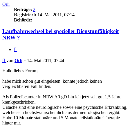
Orli
Beiträge:
2
Registriert:
14. Mai 2011, 07:14
Behörde:
Laufbahnwechsel bei spezieller Dienstunfähigkeit
NRW ?
Zitieren
Beitrag
von
Orli
»
14. Mai 2011, 07:44
Hallo liebes Forum,
habe mich schon gut eingelesen, konnte jedoch keinen
vergleichbaren Fall finden.
Als Polizeibeamter in NRW A9 gD bin ich jetzt seit gut 1,5 Jahre
krankgeschrieben.
Ursache sind eine neurologische sowie eine psychische Erkrankung,
welche sich höchstwahrscheinlich aus der neurologischen ergibt.
Habe 10 Monate stationäre und 5 Monate teilstationäre Therapie
hinter mir.