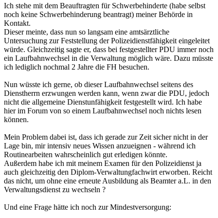
Ich stehe mit dem Beauftragten für Schwerbehinderte (habe selbst
noch keine Schwerbehinderung beantragt) meiner Behörde in
Kontakt.
Dieser meinte, dass nun so langsam eine amtsärztliche
Untersuchung zur Feststellung der Polizeidienstfähigkeit eingeleitet
würde. Gleichzeitig sagte er, dass bei festgestellter PDU immer noch
ein Laufbahnwechsel in die Verwaltung möglich wäre. Dazu müsste
ich lediglich nochmal 2 Jahre die FH besuchen.
Nun wüsste ich gerne, ob dieser Laufbahnwechsel seitens des
Dienstherrn erzwungen werden kann, wenn zwar die PDU, jedoch
nicht die allgemeine Dienstunfähigkeit festgestellt wird. Ich habe
hier im Forum von so einem Laufbahnwechsel noch nichts lesen
können.
Mein Problem dabei ist, dass ich gerade zur Zeit sicher nicht in der
Lage bin, mir intensiv neues Wissen anzueignen - während ich
Routinearbeiten wahrscheinlich gut erledigen könnte.
Außerdem habe ich mit meinem Examen für den Polizeidienst ja
auch gleichzeitig den Diplom-Verwaltungfachwirt erworben. Reicht
das nicht, um ohne eine erneute Ausbildung als Beamter a.L. in den
Verwaltungsdienst zu wechseln ?
Und eine Frage hätte ich noch zur Mindestversorgung: