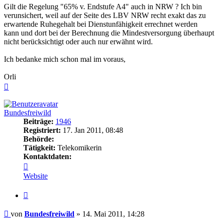
Gilt die Regelung "65% v. Endstufe A4" auch in NRW ? Ich bin
verunsichert, weil auf der Seite des LBV NRW recht exakt das zu
erwartende Ruhegehalt bei Dienstunfähigkeit errechnet werden
kann und dort bei der Berechnung die Mindestversorgung überhaupt
nicht berücksichtigt oder auch nur erwähnt wird.
Ich bedanke mich schon mal im voraus,
Orli
Nach
oben
Bundesfreiwild
Beiträge:
1946
Registriert:
17. Jan 2011, 08:48
Behörde:
Tätigkeit:
Telekomikerin
Kontaktdaten:
Kontaktdaten
von
Website
Bundesfreiwild
Zitieren
Beitrag
von
Bundesfreiwild
»
14. Mai 2011, 14:28