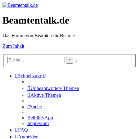
Beamtentalk.de
Das Forum von Beamten für Beamte
Zum Inhalt
Erweiterte
Suche
Suche
Schnellzugriff
Unbeantwortete Themen
Aktive Themen
Suche
Beihilfe-App
Impressum
FAQ
Anmelden