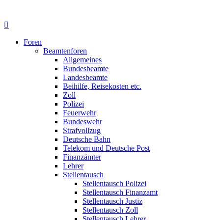
Foren
Beamtenforen
Allgemeines
Bundesbeamte
Landesbeamte
Beihilfe, Reisekosten etc.
Zoll
Polizei
Feuerwehr
Bundeswehr
Strafvollzug
Deutsche Bahn
Telekom und Deutsche Post
Finanzämter
Lehrer
Stellentausch
Stellentausch Polizei
Stellentausch Finanzamt
Stellentausch Justiz
Stellentausch Zoll
Stellentausch Lehrer