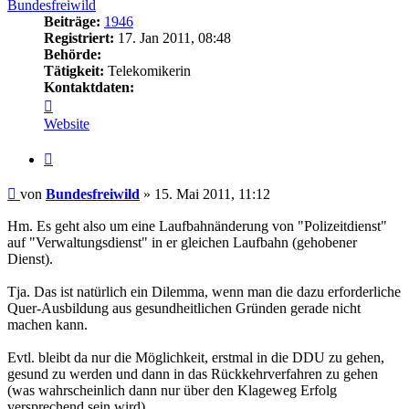
Bundesfreiwild
Beiträge:
1946
Registriert:
17. Jan 2011, 08:48
Behörde:
Tätigkeit:
Telekomikerin
Kontaktdaten:
Kontaktdaten
von
Website
Bundesfreiwild
Zitieren
Beitrag
von
Bundesfreiwild
»
15. Mai 2011, 11:12
Hm. Es geht also um eine Laufbahnänderung von "Polizeitdienst"
auf "Verwaltungsdienst" in er gleichen Laufbahn (gehobener
Dienst).
Tja. Das ist natürlich ein Dilemma, wenn man die dazu erforderliche
Quer-Ausbildung aus gesundheitlichen Gründen gerade nicht
machen kann.
Evtl. bleibt da nur die Möglichkeit, erstmal in die DDU zu gehen,
gesund zu werden und dann in das Rückkehrverfahren zu gehen
(was wahrscheinlich dann nur über den Klageweg Erfolg
versprechend sein wird).