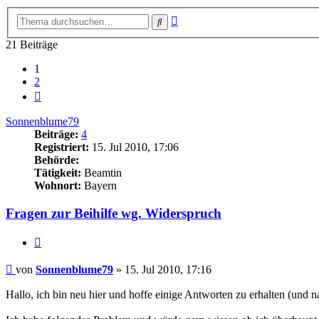
Erweiterte
Suche
Suche
21 Beiträge
1
2
Nächste
Sonnenblume79
Beiträge:
4
Registriert:
15. Jul 2010, 17:06
Behörde:
Tätigkeit:
Beamtin
Wohnort:
Bayern
Fragen zur Beihilfe wg. Widerspruch
Zitieren
Beitrag
von
Sonnenblume79
»
15. Jul 2010, 17:16
Hallo, ich bin neu hier und hoffe einige Antworten zu erhalten (und 