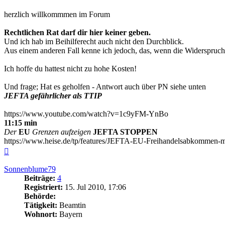
herzlich willkommmen im Forum
Rechtlichen Rat darf dir hier keiner geben.
Und ich hab im Beihilferecht auch nicht den Durchblick.
Aus einem anderen Fall kenne ich jedoch, das, wenn die Widerspruchsfri
Ich hoffe du hattest nicht zu hohe Kosten!
Und frage; Hat es geholfen - Antwort auch über PN siehe unten
JEFTA gefährlicher als TTIP
https://www.youtube.com/watch?v=1c9yFM-YnBo
11:15 min
Der
EU
Grenzen aufzeigen
JEFTA STOPPEN
https://www.heise.de/tp/features/JEFTA-EU-Freihandelsabkommen-m
Nach
oben
Sonnenblume79
Beiträge:
4
Registriert:
15. Jul 2010, 17:06
Behörde:
Tätigkeit:
Beamtin
Wohnort:
Bayern