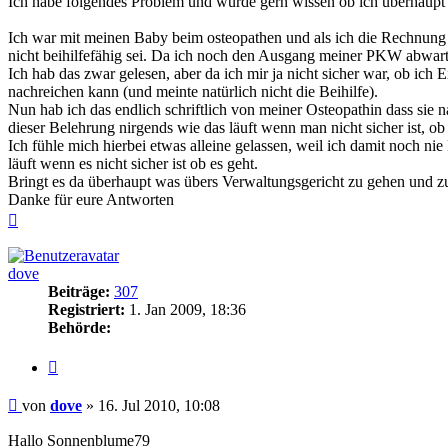
Ich habe folgendes Problem und würde gern wissen ob ich überhaup
Ich war mit meinen Baby beim osteopathen und als ich die Rechnung ei
nicht beihilfefähig sei. Da ich noch den Ausgang meiner PKW abwartete
Ich hab das zwar gelesen, aber da ich mir ja nicht sicher war, ob ich
nachreichen kann (und meinte natürlich nicht die Beihilfe).
Nun hab ich das endlich schriftlich von meiner Osteopathin dass sie na
dieser Belehrung nirgends wie das läuft wenn man nicht sicher ist, ob 
Ich fühle mich hierbei etwas alleine gelassen, weil ich damit noch ni
läuft wenn es nicht sicher ist ob es geht.
Bringt es da überhaupt was übers Verwaltungsgericht zu gehen und z
Danke für eure Antworten
Nach
oben
dove
Beiträge:
307
Registriert:
1. Jan 2009, 18:36
Behörde:
Zitieren
Beitrag
von
dove
»
16. Jul 2010, 10:08
Hallo Sonnenblume79