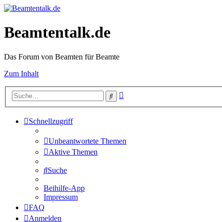
Beamtentalk.de
Das Forum von Beamten für Beamte
Zum Inhalt
Erweiterte
Suche
Suche
Schnellzugriff
Unbeantwortete Themen
Aktive Themen
Suche
Beihilfe-App
Impressum
FAQ
Anmelden