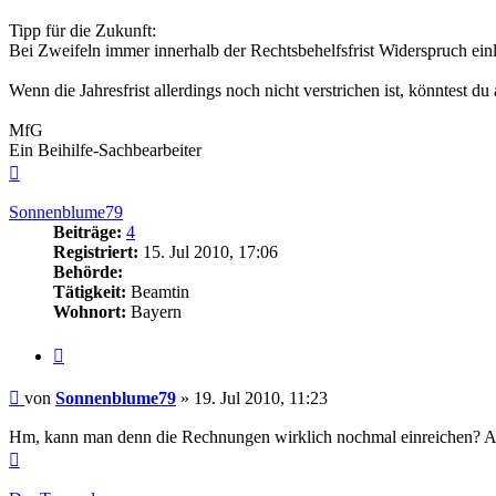
Tipp für die Zukunft:
Bei Zweifeln immer innerhalb der Rechtsbehelfsfrist Widerspruch e
Wenn die Jahresfrist allerdings noch nicht verstrichen ist, könntest 
MfG
Ein Beihilfe-Sachbearbeiter
Nach
oben
Sonnenblume79
Beiträge:
4
Registriert:
15. Jul 2010, 17:06
Behörde:
Tätigkeit:
Beamtin
Wohnort:
Bayern
Zitieren
Beitrag
von
Sonnenblume79
»
19. Jul 2010, 11:23
Hm, kann man denn die Rechnungen wirklich nochmal einreichen? Also
Nach
oben