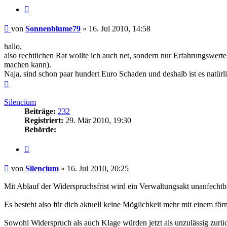
Zitieren
Beitrag
von
Sonnenblume79
»
16. Jul 2010, 14:58
hallo,
also rechtlichen Rat wollte ich auch net, sondern nur Erfahrungswerte
machen kann).
Naja, sind schon paar hundert Euro Schaden und deshalb ist es natürlic
Nach
oben
Silencium
Beiträge:
232
Registriert:
29. Mär 2010, 19:30
Behörde:
Zitieren
Beitrag
von
Silencium
»
16. Jul 2010, 20:25
Mit Ablauf der Widerspruchsfrist wird ein Verwaltungsakt unanfechtb
Es besteht also für dich aktuell keine Möglichkeit mehr mit einem f
Sowohl Widerspruch als auch Klage würden jetzt als unzulässig zur