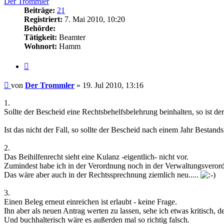
Der Trommler
Beiträge:
21
Registriert:
7. Mai 2010, 10:20
Behörde:
Tätigkeit:
Beamter
Wohnort:
Hamm
Zitieren
Beitrag
von
Der Trommler
»
19. Jul 2010, 13:16
1.
Sollte der Bescheid eine Rechtsbehelfsbelehrung beinhalten, so ist 
Ist das nicht der Fall, so sollte der Bescheid nach einem Jahr Bestand
2.
Das Beihilfenrecht sieht eine Kulanz -eigentlich- nicht vor.
Zumindest habe ich in der Verordnung noch in der Verwaltungsveror
Das wäre aber auch in der Rechtssprechnung ziemlich neu.....
3.
Einen Beleg erneut einreichen ist erlaubt - keine Frage.
Ihn aber als neuen Antrag werten zu lassen, sehe ich etwas kritisch, d
Und buchhalterisch wäre es außerden mal so richtig falsch.