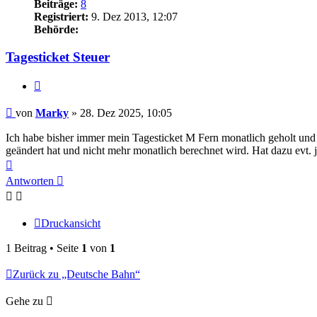
Beiträge:
8
Registriert:
9. Dez 2013, 12:07
Behörde:
Tagesticket Steuer
Zitieren
Beitrag
von
Marky
»
28. Dez 2025, 10:05
Ich habe bisher immer mein Tagesticket M Fern monatlich geholt un
geändert hat und nicht mehr monatlich berechnet wird. Hat dazu evt.
Nach
oben
Antworten
Druckansicht
1 Beitrag • Seite
1
von
1
Zurück zu „Deutsche Bahn“
Gehe zu