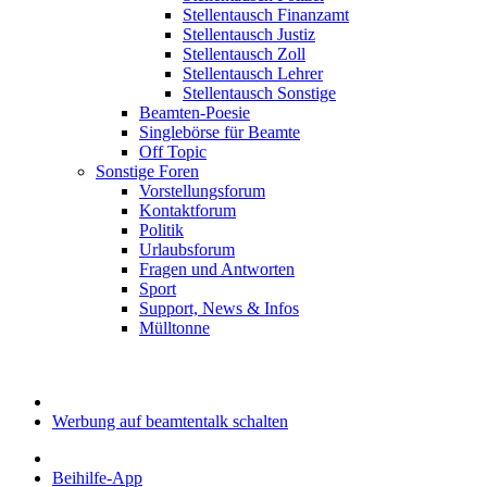
Stellentausch Finanzamt
Stellentausch Justiz
Stellentausch Zoll
Stellentausch Lehrer
Stellentausch Sonstige
Beamten-Poesie
Singlebörse für Beamte
Off Topic
Sonstige Foren
Vorstellungsforum
Kontaktforum
Politik
Urlaubsforum
Fragen und Antworten
Sport
Support, News & Infos
Mülltonne
Werbung auf beamtentalk schalten
Beihilfe-App