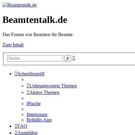
Beamtentalk.de
Das Forum von Beamten für Beamte
Zum Inhalt
Erweiterte
Suche
Suche
Schnellzugriff
Unbeantwortete Themen
Aktive Themen
Suche
Impressum
Beihilfe-App
FAQ
Anmelden