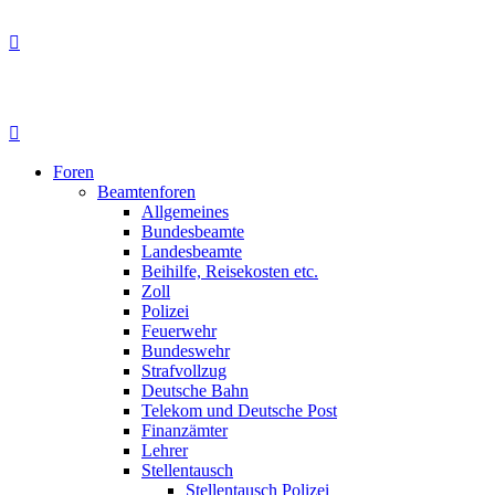
Foren
Beamtenforen
Allgemeines
Bundesbeamte
Landesbeamte
Beihilfe, Reisekosten etc.
Zoll
Polizei
Feuerwehr
Bundeswehr
Strafvollzug
Deutsche Bahn
Telekom und Deutsche Post
Finanzämter
Lehrer
Stellentausch
Stellentausch Polizei