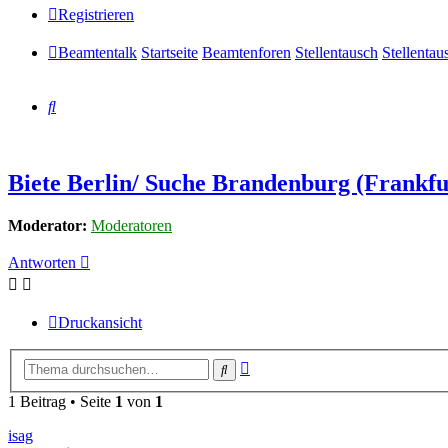
Registrieren
Beamtentalk
Startseite
Beamtenforen
Stellentausch
Stellenta
Suche
Biete Berlin/ Suche Brandenburg (Frankf
Moderator:
Moderatoren
Antworten
Druckansicht
Erweiterte
Suche
Suche
1 Beitrag • Seite
1
von
1
isag