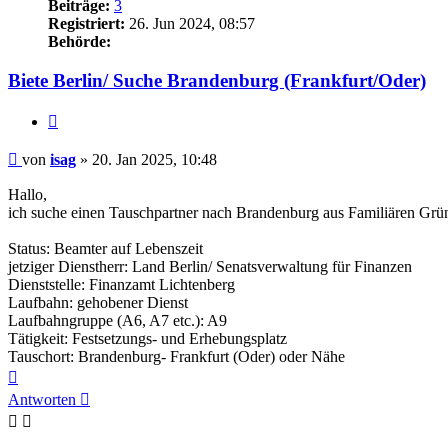
Beiträge:
3
Registriert:
26. Jun 2024, 08:57
Behörde:
Biete Berlin/ Suche Brandenburg (Frankfurt/Oder)
Zitieren
Beitrag
von
isag
»
20. Jan 2025, 10:48
Hallo,
ich suche einen Tauschpartner nach Brandenburg aus Familiären Grü
Status: Beamter auf Lebenszeit
jetziger Dienstherr: Land Berlin/ Senatsverwaltung für Finanzen
Dienststelle: Finanzamt Lichtenberg
Laufbahn: gehobener Dienst
Laufbahngruppe (A6, A7 etc.): A9
Tätigkeit: Festsetzungs- und Erhebungsplatz
Tauschort: Brandenburg- Frankfurt (Oder) oder Nähe
Nach
oben
Antworten