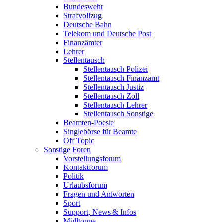
Bundeswehr
Strafvollzug
Deutsche Bahn
Telekom und Deutsche Post
Finanzämter
Lehrer
Stellentausch
Stellentausch Polizei
Stellentausch Finanzamt
Stellentausch Justiz
Stellentausch Zoll
Stellentausch Lehrer
Stellentausch Sonstige
Beamten-Poesie
Singlebörse für Beamte
Off Topic
Sonstige Foren
Vorstellungsforum
Kontaktforum
Politik
Urlaubsforum
Fragen und Antworten
Sport
Support, News & Infos
Mülltonne