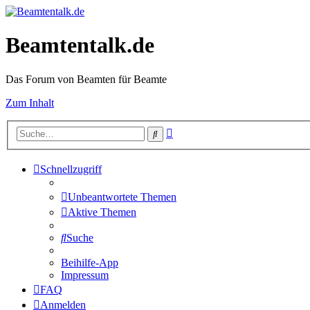
Beamtentalk.de
Das Forum von Beamten für Beamte
Zum Inhalt
Erweiterte
Suche
Suche
Schnellzugriff
Unbeantwortete Themen
Aktive Themen
Suche
Beihilfe-App
Impressum
FAQ
Anmelden