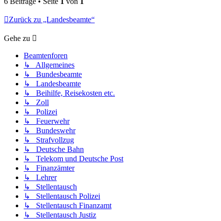
6 Beiträge • Seite
1
von
1
Zurück zu „Landesbeamte“
Gehe zu
Beamtenforen
↳ Allgemeines
↳ Bundesbeamte
↳ Landesbeamte
↳ Beihilfe, Reisekosten etc.
↳ Zoll
↳ Polizei
↳ Feuerwehr
↳ Bundeswehr
↳ Strafvollzug
↳ Deutsche Bahn
↳ Telekom und Deutsche Post
↳ Finanzämter
↳ Lehrer
↳ Stellentausch
↳ Stellentausch Polizei
↳ Stellentausch Finanzamt
↳ Stellentausch Justiz