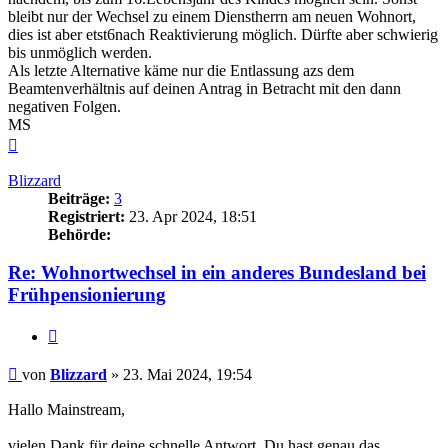
bleibt nur der Wechsel zu einem Dienstherrn am neuen Wohnort,
dies ist aber etst6nach Reaktivierung möglich. Dürfte aber schwierig
bis unmöglich werden.
Als letzte Alternative käme nur die Entlassung azs dem
Beamtenverhältnis auf deinen Antrag in Betracht mit den dann
negativen Folgen.
MS
Nach
oben
Blizzard
Beiträge:
3
Registriert:
23. Apr 2024, 18:51
Behörde:
Re: Wohnortwechsel in ein anderes Bundesland bei
Frühpensionierung
Zitieren
Beitrag
von
Blizzard
»
23. Mai 2024, 19:54
Hallo Mainstream,
vielen Dank für deine schnelle Antwort. Du hast genau das