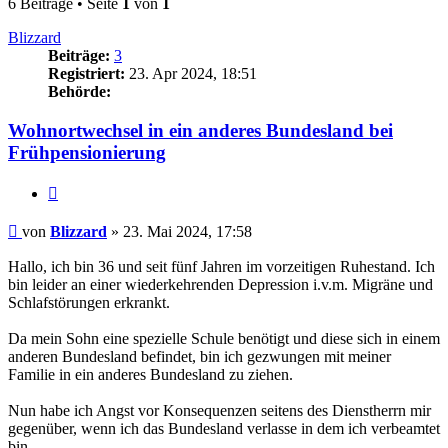
6 Beiträge • Seite
1
von
1
Blizzard
Beiträge:
3
Registriert:
23. Apr 2024, 18:51
Behörde:
Wohnortwechsel in ein anderes Bundesland bei
Frühpensionierung
Zitieren
Beitrag
von
Blizzard
»
23. Mai 2024, 17:58
Hallo, ich bin 36 und seit fünf Jahren im vorzeitigen Ruhestand. Ich
bin leider an einer wiederkehrenden Depression i.v.m. Migräne und
Schlafstörungen erkrankt.
Da mein Sohn eine spezielle Schule benötigt und diese sich in einem
anderen Bundesland befindet, bin ich gezwungen mit meiner
Familie in ein anderes Bundesland zu ziehen.
Nun habe ich Angst vor Konsequenzen seitens des Dienstherrn mir
gegenüber, wenn ich das Bundesland verlasse in dem ich verbeamtet
bin.