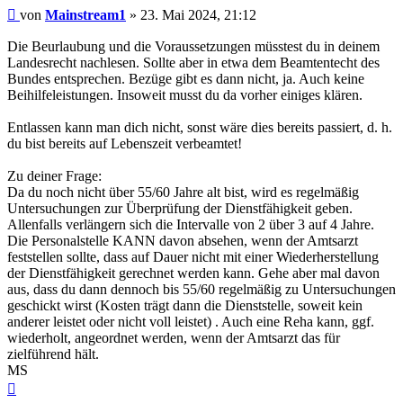
Beitrag
von
Mainstream1
»
23. Mai 2024, 21:12
Die Beurlaubung und die Voraussetzungen müsstest du in deinem
Landesrecht nachlesen. Sollte aber in etwa dem Beamtentecht des
Bundes entsprechen. Bezüge gibt es dann nicht, ja. Auch keine
Beihilfeleistungen. Insoweit musst du da vorher einiges klären.
Entlassen kann man dich nicht, sonst wäre dies bereits passiert, d. h.
du bist bereits auf Lebenszeit verbeamtet!
Zu deiner Frage:
Da du noch nicht über 55/60 Jahre alt bist, wird es regelmäßig
Untersuchungen zur Überprüfung der Dienstfähigkeit geben.
Allenfalls verlängern sich die Intervalle von 2 über 3 auf 4 Jahre.
Die Personalstelle KANN davon absehen, wenn der Amtsarzt
feststellen sollte, dass auf Dauer nicht mit einer Wiederherstellung
der Dienstfähigkeit gerechnet werden kann. Gehe aber mal davon
aus, dass du dann dennoch bis 55/60 regelmäßig zu Untersuchungen
geschickt wirst (Kosten trägt dann die Dienststelle, soweit kein
anderer leistet oder nicht voll leistet) . Auch eine Reha kann, ggf.
wiederholt, angeordnet werden, wenn der Amtsarzt das für
zielführend hält.
MS
Nach
oben