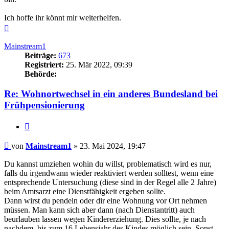
Ich hoffe ihr könnt mir weiterhelfen.
Nach
oben
Mainstream1
Beiträge:
673
Registriert:
25. Mär 2022, 09:39
Behörde:
Re: Wohnortwechsel in ein anderes Bundesland bei
Frühpensionierung
Zitieren
Beitrag
von
Mainstream1
»
23. Mai 2024, 19:47
Du kannst umziehen wohin du willst, problematisch wird es nur,
falls du irgendwann wieder reaktiviert werden solltest, wenn eine
entsprechende Untersuchung (diese sind in der Regel alle 2 Jahre)
beim Amtsarzt eine Dienstfähigkeit ergeben sollte.
Dann wirst du pendeln oder dir eine Wohnung vor Ort nehmen
müssen. Man kann sich aber dann (nach Dienstantritt) auch
beurlauben lassen wegen Kindererziehung. Dies sollte, je nach
nachdem, bis zum 16.Lebensjahr des Kindes möglich sein. Sonst