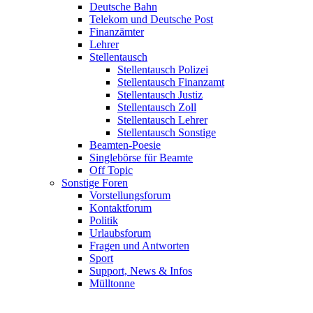
Deutsche Bahn
Telekom und Deutsche Post
Finanzämter
Lehrer
Stellentausch
Stellentausch Polizei
Stellentausch Finanzamt
Stellentausch Justiz
Stellentausch Zoll
Stellentausch Lehrer
Stellentausch Sonstige
Beamten-Poesie
Singlebörse für Beamte
Off Topic
Sonstige Foren
Vorstellungsforum
Kontaktforum
Politik
Urlaubsforum
Fragen und Antworten
Sport
Support, News & Infos
Mülltonne