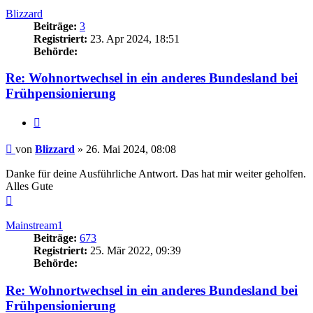
Blizzard
Beiträge:
3
Registriert:
23. Apr 2024, 18:51
Behörde:
Re: Wohnortwechsel in ein anderes Bundesland bei
Frühpensionierung
Zitieren
Beitrag
von
Blizzard
»
26. Mai 2024, 08:08
Danke für deine Ausführliche Antwort. Das hat mir weiter geholfen.
Alles Gute
Nach
oben
Mainstream1
Beiträge:
673
Registriert:
25. Mär 2022, 09:39
Behörde:
Re: Wohnortwechsel in ein anderes Bundesland bei
Frühpensionierung