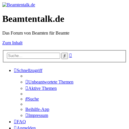
Beamtentalk.de
Das Forum von Beamten für Beamte
Zum Inhalt
Erweiterte
Suche
Suche
Schnellzugriff
Unbeantwortete Themen
Aktive Themen
Suche
Beihilfe-App
Impressum
FAQ
Anmelden