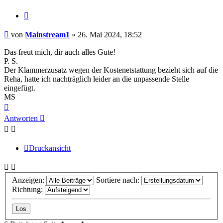
Zitieren
Beitrag
von
Mainstream1
»
26. Mai 2024, 18:52
Das freut mich, dir auch alles Gute!
P. S.
Der Klammerzusatz wegen der Kostenetstattung bezieht sich auf die
Reha, hatte ich nachträglich leider an die unpassende Stelle
eingefügt.
MS
Nach
oben
Antworten
Druckansicht
Anzeigen:
Sortiere nach:
Richtung: