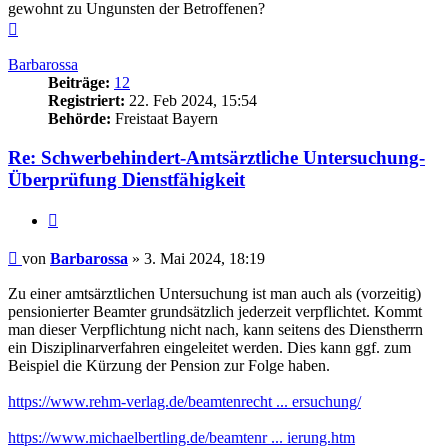
gewohnt zu Ungunsten der Betroffenen?
Nach
oben
Barbarossa
Beiträge:
12
Registriert:
22. Feb 2024, 15:54
Behörde:
Freistaat Bayern
Re: Schwerbehindert-Amtsärztliche Untersuchung-
Überprüfung Dienstfähigkeit
Zitieren
Beitrag
von
Barbarossa
»
3. Mai 2024, 18:19
Zu einer amtsärztlichen Untersuchung ist man auch als (vorzeitig)
pensionierter Beamter grundsätzlich jederzeit verpflichtet. Kommt
man dieser Verpflichtung nicht nach, kann seitens des Dienstherrn
ein Disziplinarverfahren eingeleitet werden. Dies kann ggf. zum
Beispiel die Kürzung der Pension zur Folge haben.
https://www.rehm-verlag.de/beamtenrecht ... ersuchung/
https://www.michaelbertling.de/beamtenr ... ierung.htm