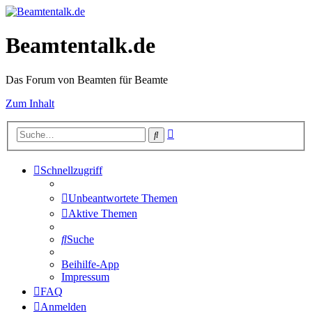
Beamtentalk.de
Das Forum von Beamten für Beamte
Zum Inhalt
Erweiterte
Suche
Suche
Schnellzugriff
Unbeantwortete Themen
Aktive Themen
Suche
Beihilfe-App
Impressum
FAQ
Anmelden