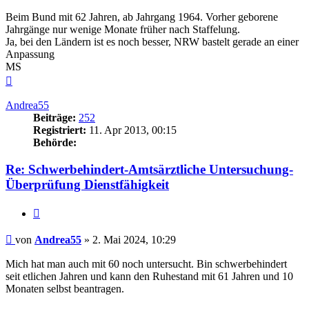
Beim Bund mit 62 Jahren, ab Jahrgang 1964. Vorher geborene
Jahrgänge nur wenige Monate früher nach Staffelung.
Ja, bei den Ländern ist es noch besser, NRW bastelt gerade an einer
Anpassung
MS
Nach
oben
Andrea55
Beiträge:
252
Registriert:
11. Apr 2013, 00:15
Behörde:
Re: Schwerbehindert-Amtsärztliche Untersuchung-
Überprüfung Dienstfähigkeit
Zitieren
Beitrag
von
Andrea55
»
2. Mai 2024, 10:29
Mich hat man auch mit 60 noch untersucht. Bin schwerbehindert
seit etlichen Jahren und kann den Ruhestand mit 61 Jahren und 10
Monaten selbst beantragen.