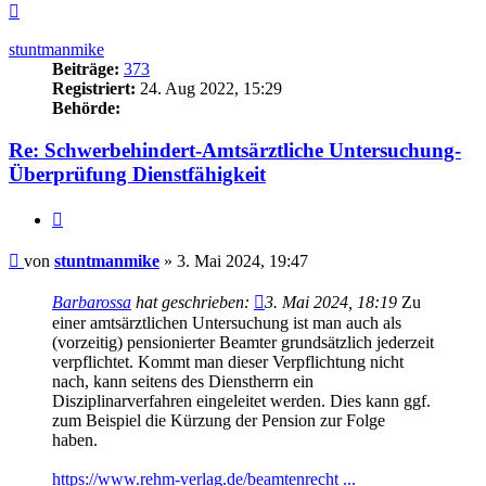
Nach
oben
stuntmanmike
Beiträge:
373
Registriert:
24. Aug 2022, 15:29
Behörde:
Re: Schwerbehindert-Amtsärztliche Untersuchung-
Überprüfung Dienstfähigkeit
Zitieren
Beitrag
von
stuntmanmike
»
3. Mai 2024, 19:47
Barbarossa
hat geschrieben:
3. Mai 2024, 18:19
Zu
einer amtsärztlichen Untersuchung ist man auch als
(vorzeitig) pensionierter Beamter grundsätzlich jederzeit
verpflichtet. Kommt man dieser Verpflichtung nicht
nach, kann seitens des Dienstherrn ein
Disziplinarverfahren eingeleitet werden. Dies kann ggf.
zum Beispiel die Kürzung der Pension zur Folge
haben.
https://www.rehm-verlag.de/beamtenrecht ...