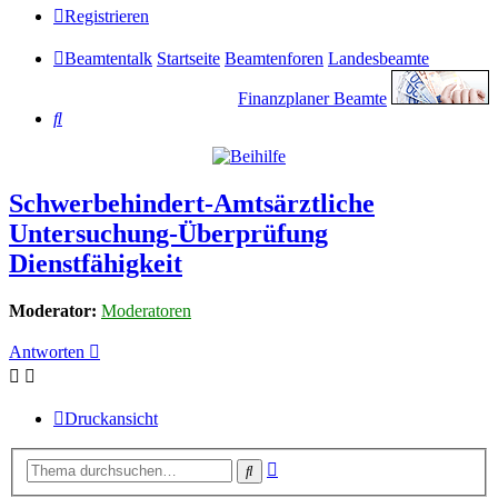
Registrieren
Beamtentalk
Startseite
Beamtenforen
Landesbeamte
Finanzplaner Beamte
Suche
Schwerbehindert-Amtsärztliche
Untersuchung-Überprüfung
Dienstfähigkeit
Moderator:
Moderatoren
Antworten
Druckansicht
Erweiterte
Suche
Suche