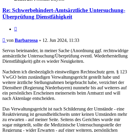
Re: Schwerbehindert-Amtsärztliche Untersuchung-
Überprüfung Dienstfähigkeit
Zitieren
Beitrag
von
Barbarossa
»
12. Jun 2024, 11:33
Servus beieinander, in meiner Sache (Anordnung ggf. rechtswidrige
amtsärztliche Untersuchung/Überprüfung eventl. Wiederherstellung
Dienstfähigkeit) gibt es wieder Neuigkeiten.
Nachdem ich diesbezüglich einstweiligen Rechtsschutz gem. § 123
VwGO beim zuständigen Verwaltungsgericht gestellt habe und
weitere ärztliche Stellungnahmen beigebracht habe, verzichtet der
Dienstherr (Regierung Niederbayern) nunmehr bis auf weiteres auf
ein persönliches Erscheinen meinerseits beim Amtsarzt und will
nach Aktenlage entscheiden.
Das Verwaltungsgericht ist nach Schilderung der Umstände - eine
Reaktivierung ist gesundheitlichseits unter keinen Umständen mehr
zu erwarten - auf meiner Seite. Seitens des Gerichtes wurde mir
sogar mitgeteilt, sollte die Medizinische Untersuchungsstelle der
Regierung - wider Erwarten - auf einer weiteren, persönlichen