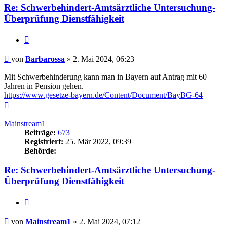
Re: Schwerbehindert-Amtsärztliche Untersuchung-
Überprüfung Dienstfähigkeit
Zitieren
Beitrag
von
Barbarossa
»
2. Mai 2024, 06:23
Mit Schwerbehinderung kann man in Bayern auf Antrag mit 60
Jahren in Pension gehen.
https://www.gesetze-bayern.de/Content/Document/BayBG-64
Nach
oben
Mainstream1
Beiträge:
673
Registriert:
25. Mär 2022, 09:39
Behörde:
Re: Schwerbehindert-Amtsärztliche Untersuchung-
Überprüfung Dienstfähigkeit
Zitieren
Beitrag
von
Mainstream1
»
2. Mai 2024, 07:12