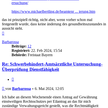
ersuchung/
https://www.michaelbertling.de/beamtenr ... ierung.htm
das ist prinzipiell richtig, nicht aber, wenn vorher schon mal
festgestellt wurde, dass keine änderung des gesundheitsszustandes in
aussicht steht.
Nach
oben
Barbarossa
Beiträge:
12
Registriert:
22. Feb 2024, 15:54
Behörde:
Freistaat Bayern
Re: Schwerbehindert-Amtsärztliche Untersuchung-
Überprüfung Dienstfähigkeit
Zitieren
Beitrag
von
Barbarossa
»
6. Mai 2024, 12:05
Ich habe an diesem Wochenende einen Antrag auf Gewährung
einstweiligen Rechtsschutzes per Eilantrag an das für mich
zuständige Verwaltungsgericht gestellt, was die Rechtmäßigkeit