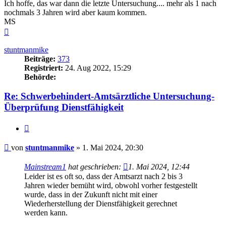
Ich hoffe, das war dann die letzte Untersuchung.... mehr als 1 nach
nochmals 3 Jahren wird aber kaum kommen.
MS
Nach
oben
stuntmanmike
Beiträge:
373
Registriert:
24. Aug 2022, 15:29
Behörde:
Re: Schwerbehindert-Amtsärztliche Untersuchung-
Überprüfung Dienstfähigkeit
Zitieren
Beitrag
von
stuntmanmike
»
1. Mai 2024, 20:30
Mainstream1
hat geschrieben:
1. Mai 2024, 12:44
Leider ist es oft so, dass der Amtsarzt nach 2 bis 3
Jahren wieder bemüht wird, obwohl vorher festgestellt
wurde, dass in der Zukunft nicht mit einer
Wiederherstellung der Dienstfähigkeit gerechnet
werden kann.