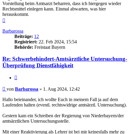
Vorstellung beim Amtsarzt beharren, dass ich hiergegen wieder
Rechtsmittel einlegen kann. Einmal abwarten, was hier
herauskommt.
Nach
oben
Barbarossa
Beiträge:
12
Registriert:
22. Feb 2024, 15:54
Behörde:
Freistaat Bayern
Re: Schwerbehindert-Amtsärztliche Untersuchung-
Überprüfung Dienstfähigkeit
Zitieren
Beitrag
von
Barbarossa
»
1. Aug 2024, 12:42
Hallo beieinander, ich wollte Euch in meinem Fall ja auf dem
Laufenden halten (eventl. rechtswidrige amtsärztl. Untersuchung).
Gestern kam ein Schreiben der Regierung von Niederbayern/der
amtsärztlichen Untersuchungsstelle.
Mit einer Reaktivierung als Lehrer ist bei mir keinesfalls mehr zu