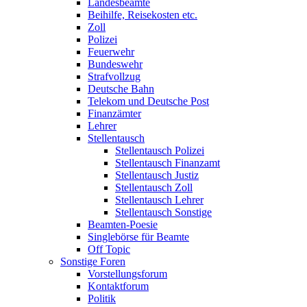
Landesbeamte
Beihilfe, Reisekosten etc.
Zoll
Polizei
Feuerwehr
Bundeswehr
Strafvollzug
Deutsche Bahn
Telekom und Deutsche Post
Finanzämter
Lehrer
Stellentausch
Stellentausch Polizei
Stellentausch Finanzamt
Stellentausch Justiz
Stellentausch Zoll
Stellentausch Lehrer
Stellentausch Sonstige
Beamten-Poesie
Singlebörse für Beamte
Off Topic
Sonstige Foren
Vorstellungsforum
Kontaktforum
Politik