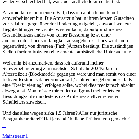
weiter verschlechtert hat, was auch ärztlich dokumentiert ist.
Anzumerken ist in meinem Fall, dass ich amtlich anerkannt
schwerbehindert bin. Die Amtsärztin hat in ihrem letzten Gutachten
vor 3 Jahren gegenüber der Regierung mitgeteilt, dass auf weitere
Begutachtungen verzichtet werden kann, da aufgrund meines
Gesundheitszustandes von keiner Besserung bzw. einer
andauerenden Dienstunfähigkeit auszugehen ist. Dies wird auch
gegenwärtig von diversen (Fach-)Ärzten bestätigt. Die zuständigen
Stellen fordern trotzdem eine erneute, amtsärztliche Untersuchung.
Weiterhin ist anzumerken, dass ich aufgrund meiner
Schwerbehinderung zum nächsten Schuljahr 2024/2025 in
Altersteilzeit (Blockmodel) gegangen wäre und man somit von einer
fiktiven Restdienstdauer von zirka 1,5 Jahren ausgehen muss, falls
eine "Reaktivierung" erfolgen sollte, wobei dies medizinsch absolut
abwegig ist. Man müsste mir zudem aufgrund meiner letzten
Besoldungsstufe mindestens das Amt eines stellvertretenden
Schulleiters zuweisen.
Und das alles wegen zirka 1,5 Jahren? Alles nur juristische
Paragraphenreiterei? Hat jemand ähnliche Erfahrungen gemacht?
Nach
oben
Mainstream1