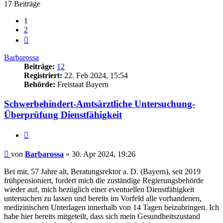
17 Beiträge
1
2
Nächste
Barbarossa
Beiträge:
12
Registriert:
22. Feb 2024, 15:54
Behörde:
Freistaat Bayern
Schwerbehindert-Amtsärztliche Untersuchung-
Überprüfung Dienstfähigkeit
Zitieren
Beitrag
von
Barbarossa
»
30. Apr 2024, 19:26
Bei mir, 57 Jahre alt, Beratungsrektor a. D. (Bayern), seit 2019
frühpensioniert, fordert mich die zuständige Regierungsbehörde
wieder auf, mich bezüglich einer eventuellen Dienstfähigkeit
untersuchen zu lassen und bereits im Vorfeld alle vorhandenen,
medizinischen Unterlagen innerhalb von 14 Tagen beizubringen. Ich
habe hier bereits mitgeteilt, dass sich mein Gesundheitszustand