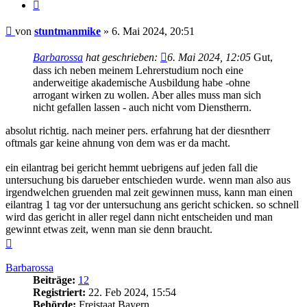
Zitieren
Beitrag
von
stuntmanmike
»
6. Mai 2024, 20:51
Barbarossa
hat geschrieben:
6. Mai 2024, 12:05
Gut,
dass ich neben meinem Lehrerstudium noch eine
anderweitige akademische Ausbildung habe -ohne
arrogant wirken zu wollen. Aber alles muss man sich
nicht gefallen lassen - auch nicht vom Dienstherrn.
absolut richtig. nach meiner pers. erfahrung hat der diesntherr
oftmals gar keine ahnung von dem was er da macht.
ein eilantrag bei gericht hemmt uebrigens auf jeden fall die
untersuchung bis darueber entschieden wurde. wenn man also aus
irgendwelchen gruenden mal zeit gewinnen muss, kann man einen
eilantrag 1 tag vor der untersuchung ans gericht schicken. so schnell
wird das gericht in aller regel dann nicht entscheiden und man
gewinnt etwas zeit, wenn man sie denn braucht.
Nach
oben
Barbarossa
Beiträge:
12
Registriert:
22. Feb 2024, 15:54
Behörde:
Freistaat Bayern