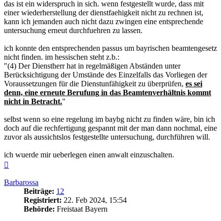
das ist ein widerspruch in sich. wenn festgestellt wurde, dass mit
einer wiederherstellung der dienstfaehigkeit nicht zu rechnen ist,
kann ich jemanden auch nicht dazu zwingen eine entsprechende
untersuchung erneut durchfuehren zu lassen.
ich konnte den entsprechenden passus um bayrischen beamtengesetz
nicht finden. im hessischen steht z.b.:
"(4) Der Dienstherr hat in regelmäßigen Abständen unter
Berücksichtigung der Umstände des Einzelfalls das Vorliegen der
Voraussetzungen für die Dienstunfähigkeit zu überprüfen,
es sei
denn, eine erneute Berufung in das Beamtenverhältnis kommt
nicht in Betracht.
"
selbst wenn so eine regelung im baybg nicht zu finden wäre, bin ich
doch auf die rechfertigung gespannt mit der man dann nochmal, eine
zuvor als aussichtslos festgestellte untersuchung, durchführen will.
ich wuerde mir ueberlegen einen anwalt einzuschalten.
Nach
oben
Barbarossa
Beiträge:
12
Registriert:
22. Feb 2024, 15:54
Behörde:
Freistaat Bayern