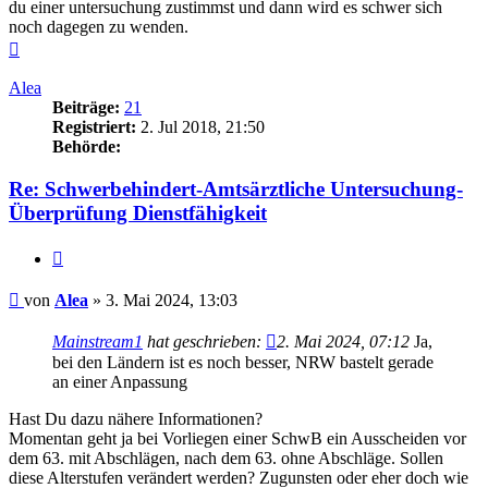
du einer untersuchung zustimmst und dann wird es schwer sich
noch dagegen zu wenden.
Nach
oben
Alea
Beiträge:
21
Registriert:
2. Jul 2018, 21:50
Behörde:
Re: Schwerbehindert-Amtsärztliche Untersuchung-
Überprüfung Dienstfähigkeit
Zitieren
Beitrag
von
Alea
»
3. Mai 2024, 13:03
Mainstream1
hat geschrieben:
2. Mai 2024, 07:12
Ja,
bei den Ländern ist es noch besser, NRW bastelt gerade
an einer Anpassung
Hast Du dazu nähere Informationen?
Momentan geht ja bei Vorliegen einer SchwB ein Ausscheiden vor
dem 63. mit Abschlägen, nach dem 63. ohne Abschläge. Sollen
diese Alterstufen verändert werden? Zugunsten oder eher doch wie