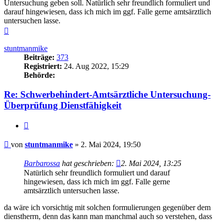
Untersuchung geben soll. Natürlich sehr freundlich formuliert und
darauf hingewiesen, dass ich mich im ggf. Falle gerne amtsärztlich
untersuchen lasse.
Nach
oben
stuntmanmike
Beiträge:
373
Registriert:
24. Aug 2022, 15:29
Behörde:
Re: Schwerbehindert-Amtsärztliche Untersuchung-
Überprüfung Dienstfähigkeit
Zitieren
Beitrag
von
stuntmanmike
»
2. Mai 2024, 19:50
Barbarossa
hat geschrieben:
2. Mai 2024, 13:25
Natürlich sehr freundlich formuliert und darauf
hingewiesen, dass ich mich im ggf. Falle gerne
amtsärztlich untersuchen lasse.
da wäre ich vorsichtig mit solchen formulierungen gegenüber dem
dienstherrn, denn das kann man manchmal auch so verstehen, dass