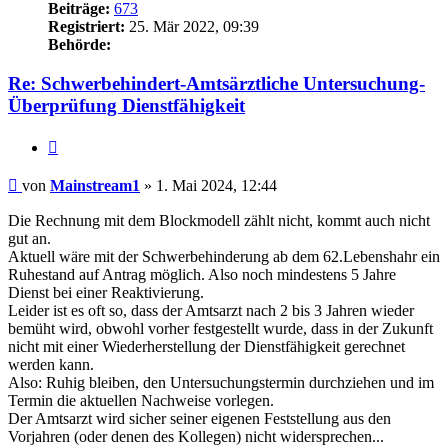
Beiträge:
673
Registriert:
25. Mär 2022, 09:39
Behörde:
Re: Schwerbehindert-Amtsärztliche Untersuchung-
Überprüfung Dienstfähigkeit
Zitieren
Beitrag
von
Mainstream1
»
1. Mai 2024, 12:44
Die Rechnung mit dem Blockmodell zählt nicht, kommt auch nicht
gut an.
Aktuell wäre mit der Schwerbehinderung ab dem 62.Lebenshahr ein
Ruhestand auf Antrag möglich. Also noch mindestens 5 Jahre
Dienst bei einer Reaktivierung.
Leider ist es oft so, dass der Amtsarzt nach 2 bis 3 Jahren wieder
bemüht wird, obwohl vorher festgestellt wurde, dass in der Zukunft
nicht mit einer Wiederherstellung der Dienstfähigkeit gerechnet
werden kann.
Also: Ruhig bleiben, den Untersuchungstermin durchziehen und im
Termin die aktuellen Nachweise vorlegen.
Der Amtsarzt wird sicher seiner eigenen Feststellung aus den
Vorjahren (oder denen des Kollegen) nicht widersprechen...