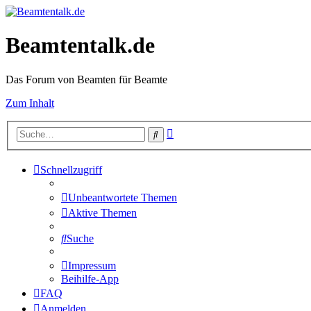
Beamtentalk.de
Das Forum von Beamten für Beamte
Zum Inhalt
Erweiterte
Suche
Suche
Schnellzugriff
Unbeantwortete Themen
Aktive Themen
Suche
Impressum
Beihilfe-App
FAQ
Anmelden