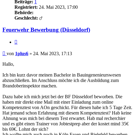
Beiträge:
1
Registriert:
24. Mai 2023, 17:00
Behörde:
Geschlecht:
Feuerwehr Bewerbung (Düsseldorf)
Zitieren
Beitrag
von
1plus6
»
24. Mai 2023, 17:13
Hallo,
Ich bin kurz davor meinen Bachelor in Bauingenenieurswesen
abzuschließen. Im Anschluss möchte ich die Ausbildung zum
Brandoberinspektor machen.
Dazu habe ich mich jetzt bei der BF Düsseldorf beworben. Die
haben mir direkt eine Mail mit einer Einladung zum online
Kompetenztest von AOn geschickt. Für diesen habe ich 5 Tage Zeit.
Hat jemand schon Erfahrung mit diesem Kompetenztest? Hab keine
Ahnung was mich bei diesem Test erwartet. Hab mal recherchier
und es gibt einen Trainer von Jobtestprep aber der kostet mind 35€
bis 69€. Lohnt der sich?
Ich wollte mich auch noch in Köln,Essen und Bielefeld bewerben