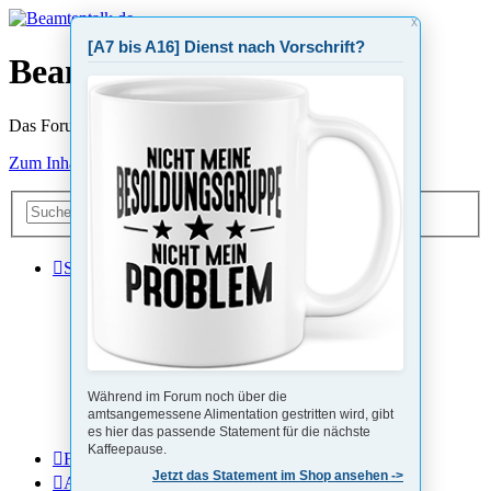
X
[A7 bis A16] Dienst nach Vorschrift?
Beamtentalk.de
Das Forum von Beamten für Beamte
Zum Inhalt
Erweiterte
Suche
Suche
Schnellzugriff
Unbeantwortete Themen
Aktive Themen
Suche
Während im Forum noch über die
amtsangemessene Alimentation gestritten wird, gibt
Impressum
es hier das passende Statement für die nächste
Beihilfe-App
Kaffeepause.
FAQ
Jetzt das Statement im Shop ansehen ->
Anmelden