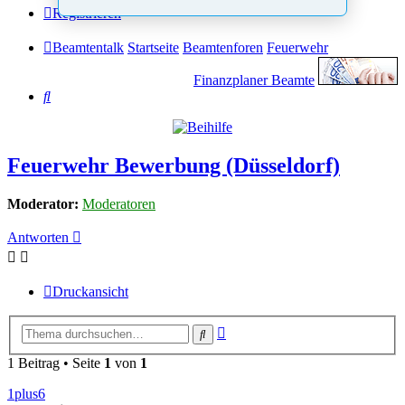
Registrieren
Beamtentalk
Startseite
Beamtenforen
Feuerwehr
Finanzplaner Beamte
Suche
Feuerwehr Bewerbung (Düsseldorf)
Moderator:
Moderatoren
Antworten
Druckansicht
Erweiterte
Suche
Suche
1 Beitrag • Seite
1
von
1
1plus6