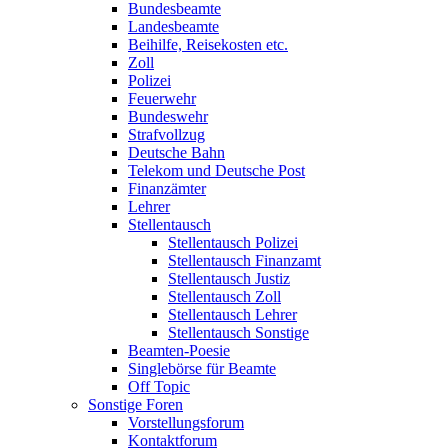
Bundesbeamte
Landesbeamte
Beihilfe, Reisekosten etc.
Zoll
Polizei
Feuerwehr
Bundeswehr
Strafvollzug
Deutsche Bahn
Telekom und Deutsche Post
Finanzämter
Lehrer
Stellentausch
Stellentausch Polizei
Stellentausch Finanzamt
Stellentausch Justiz
Stellentausch Zoll
Stellentausch Lehrer
Stellentausch Sonstige
Beamten-Poesie
Singlebörse für Beamte
Off Topic
Sonstige Foren
Vorstellungsforum
Kontaktforum