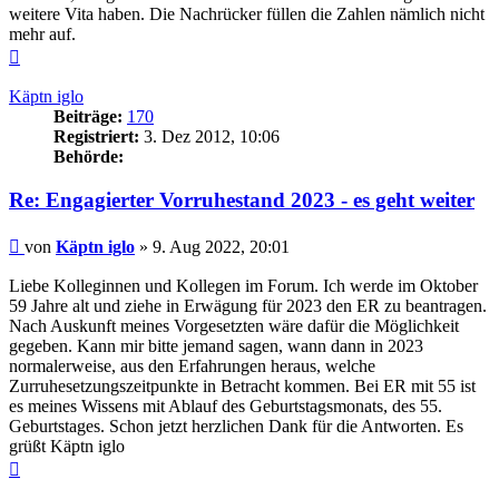
weitere Vita haben. Die Nachrücker füllen die Zahlen nämlich nicht
mehr auf.
Nach
oben
Käptn iglo
Beiträge:
170
Registriert:
3. Dez 2012, 10:06
Behörde:
Re: Engagierter Vorruhestand 2023 - es geht weiter
Beitrag
von
Käptn iglo
»
9. Aug 2022, 20:01
Liebe Kolleginnen und Kollegen im Forum. Ich werde im Oktober
59 Jahre alt und ziehe in Erwägung für 2023 den ER zu beantragen.
Nach Auskunft meines Vorgesetzten wäre dafür die Möglichkeit
gegeben. Kann mir bitte jemand sagen, wann dann in 2023
normalerweise, aus den Erfahrungen heraus, welche
Zurruhesetzungszeitpunkte in Betracht kommen. Bei ER mit 55 ist
es meines Wissens mit Ablauf des Geburtstagsmonats, des 55.
Geburtstages. Schon jetzt herzlichen Dank für die Antworten. Es
grüßt Käptn iglo
Nach
oben