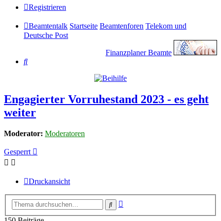
Registrieren
Beamtentalk
Startseite
Beamtenforen
Telekom und
Deutsche Post
Finanzplaner Beamte
Suche
Engagierter Vorruhestand 2023 - es geht
weiter
Moderator:
Moderatoren
Gesperrt
Druckansicht
Erweiterte
Suche
Suche
150 Beiträge