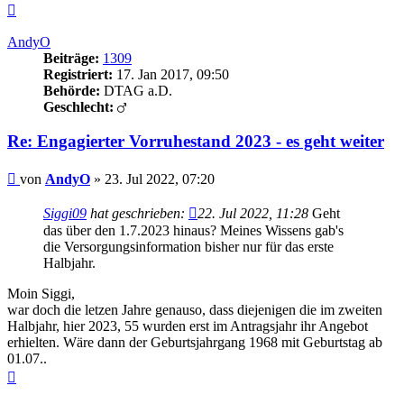
Nach
oben
AndyO
Beiträge:
1309
Registriert:
17. Jan 2017, 09:50
Behörde:
DTAG a.D.
Geschlecht:
Re: Engagierter Vorruhestand 2023 - es geht weiter
Beitrag
von
AndyO
»
23. Jul 2022, 07:20
Siggi09
hat geschrieben:
22. Jul 2022, 11:28
Geht
das über den 1.7.2023 hinaus? Meines Wissens gab's
die Versorgungsinformation bisher nur für das erste
Halbjahr.
Moin Siggi,
war doch die letzen Jahre genauso, dass diejenigen die im zweiten
Halbjahr, hier 2023, 55 wurden erst im Antragsjahr ihr Angebot
erhielten. Wäre dann der Geburtsjahrgang 1968 mit Geburtstag ab
01.07..
Nach
oben