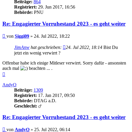
Beiträge:
864
Registriert:
29. Jun 2017, 16:56
Behörde:
PNU
Re: Engagierter Vorruhestand 2023 - es geht weiter
Beitrag
von
Siggi09
»
24. Jul 2022, 18:22
JimAnw
hat geschrieben:
24. Jul 2022, 18:14
Bist Du
jetzt ein wenig verwirrt ?
Offenbar habe ich einige Mitleser verwirrt. Sorry dafür - ansonsten
auch mal
beachten ... .
Nach
oben
AndyO
Beiträge:
1309
Registriert:
17. Jan 2017, 09:50
Behörde:
DTAG a.D.
Geschlecht:
Re: Engagierter Vorruhestand 2023 - es geht weiter
Beitrag
von
AndyO
»
25. Jul 2022, 06:14