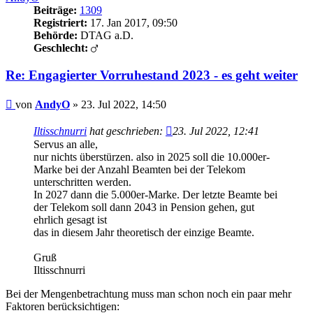
Beiträge:
1309
Registriert:
17. Jan 2017, 09:50
Behörde:
DTAG a.D.
Geschlecht:
Re: Engagierter Vorruhestand 2023 - es geht weiter
Beitrag
von
AndyO
»
23. Jul 2022, 14:50
Iltisschnurri
hat geschrieben:
23. Jul 2022, 12:41
Servus an alle,
nur nichts überstürzen. also in 2025 soll die 10.000er-
Marke bei der Anzahl Beamten bei der Telekom
unterschritten werden.
In 2027 dann die 5.000er-Marke. Der letzte Beamte bei
der Telekom soll dann 2043 in Pension gehen, gut
ehrlich gesagt ist
das in diesem Jahr theoretisch der einzige Beamte.
Gruß
Iltisschnurri
Bei der Mengenbetrachtung muss man schon noch ein paar mehr
Faktoren berücksichtigen: