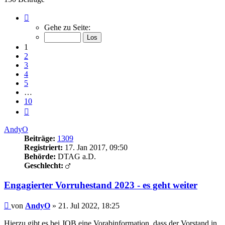
Seite
1
Gehe zu Seite:
von
10
1
2
3
4
5
…
10
Nächste
AndyO
Beiträge:
1309
Registriert:
17. Jan 2017, 09:50
Behörde:
DTAG a.D.
Geschlecht:
Engagierter Vorruhestand 2023 - es geht weiter
Beitrag
von
AndyO
»
21. Jul 2022, 18:25
Hierzu gibt es bei JOB eine Vorabinformation, dass der Vorstand in