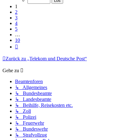
10
1
2
3
4
5
…
10
Nächste
Zurück zu „Telekom und Deutsche Post“
Gehe zu
Beamtenforen
↳ Allgemeines
↳ Bundesbeamte
↳ Landesbeamte
↳ Beihilfe, Reisekosten etc.
↳ Zoll
↳ Polizei
↳ Feuerwehr
↳ Bundeswehr
↳ Strafvollzug