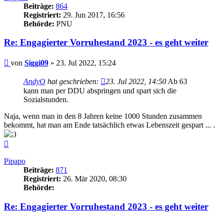
Beiträge:
864
Registriert:
29. Jun 2017, 16:56
Behörde:
PNU
Re: Engagierter Vorruhestand 2023 - es geht weiter
Beitrag
von
Siggi09
»
23. Jul 2022, 15:24
AndyO
hat geschrieben:
23. Jul 2022, 14:50
Ab 63
kann man per DDU abspringen und spart sich die
Sozialstunden.
Naja, wenn man in den 8 Jahren keine 1000 Stunden zusammen
bekommt, hat man am Ende tatsächlich etwas Lebenszeit gespart ... .
Nach
oben
Pipapo
Beiträge:
871
Registriert:
26. Mär 2020, 08:30
Behörde:
Re: Engagierter Vorruhestand 2023 - es geht weiter