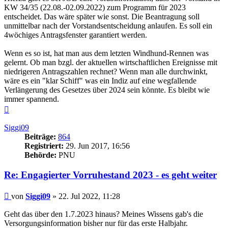
KW 34/35 (22.08.-02.09.2022) zum Programm für 2023
entscheidet. Das wäre später wie sonst. Die Beantragung soll
unmittelbar nach der Vorstandsentscheidung anlaufen. Es soll ein
4wöchiges Antragsfenster garantiert werden.
Wenn es so ist, hat man aus dem letzten Windhund-Rennen was
gelernt. Ob man bzgl. der aktuellen wirtschaftlichen Ereignisse mit
niedrigeren Antragszahlen rechnet? Wenn man alle durchwinkt,
wäre es ein "klar Schiff" was ein Indiz auf eine wegfallende
Verlängerung des Gesetzes über 2024 sein könnte. Es bleibt wie
immer spannend.
Nach
oben
Siggi09
Beiträge:
864
Registriert:
29. Jun 2017, 16:56
Behörde:
PNU
Re: Engagierter Vorruhestand 2023 - es geht weiter
Beitrag
von
Siggi09
»
22. Jul 2022, 11:28
Geht das über den 1.7.2023 hinaus? Meines Wissens gab's die
Versorgungsinformation bisher nur für das erste Halbjahr.