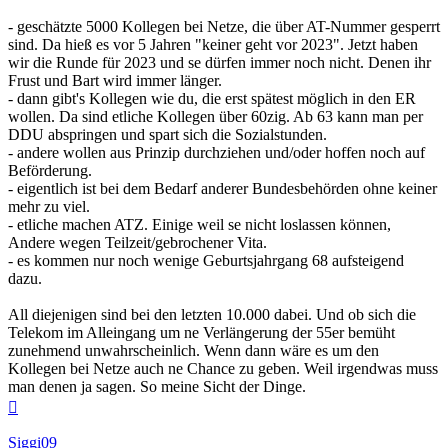
- geschätzte 5000 Kollegen bei Netze, die über AT-Nummer gesperrt
sind. Da hieß es vor 5 Jahren "keiner geht vor 2023". Jetzt haben
wir die Runde für 2023 und se dürfen immer noch nicht. Denen ihr
Frust und Bart wird immer länger.
- dann gibt's Kollegen wie du, die erst spätest möglich in den ER
wollen. Da sind etliche Kollegen über 60zig. Ab 63 kann man per
DDU abspringen und spart sich die Sozialstunden.
- andere wollen aus Prinzip durchziehen und/oder hoffen noch auf
Beförderung.
- eigentlich ist bei dem Bedarf anderer Bundesbehörden ohne keiner
mehr zu viel.
- etliche machen ATZ. Einige weil se nicht loslassen können,
Andere wegen Teilzeit/gebrochener Vita.
- es kommen nur noch wenige Geburtsjahrgang 68 aufsteigend
dazu.
All diejenigen sind bei den letzten 10.000 dabei. Und ob sich die
Telekom im Alleingang um ne Verlängerung der 55er bemüht
zunehmend unwahrscheinlich. Wenn dann wäre es um den
Kollegen bei Netze auch ne Chance zu geben. Weil irgendwas muss
man denen ja sagen. So meine Sicht der Dinge.
Nach
oben
Siggi09