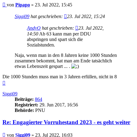
Beitrag
von
Pipapo
»
23. Jul 2022, 15:45
Siggi09
hat geschrieben:
23. Jul 2022, 15:24
AndyO
hat geschrieben:
23. Jul 2022,
14:50
Ab 63 kann man per DDU
abspringen und spart sich die
Sozialstunden.
Naja, wenn man in den 8 Jahren keine 1000 Stunden
zusammen bekommt, hat man am Ende tatsächlich
etwas Lebenszeit gespart ... .
Die 1000 Stunden muss man in 3 Jahren erfüllen, nicht in 8
Nach
oben
Siggi09
Beiträge:
864
Registriert:
29. Jun 2017, 16:56
Behörde:
PNU
Re: Engagierter Vorruhestand 2023 - es geht weiter
Beitrag
von
Siggi09
»
23. Jul 2022, 16:03