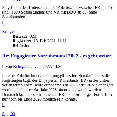
Es geht um den Unterschied der "Arbeitszeit" zwischen ER mit 55
(incl. 1000 Sozialstunden) und VR mit DDU ab 63 (ohne
Sozialstunden).
Nach
oben
Kringel
Beiträge:
323
Registriert:
13. Feb 2021, 11:11
Behörde:
Re: Engagierter Vorruhestand 2023 - es geht weiter
Beitrag
von
Kringel
»
24. Jul 2022, 14:39
Lt. einer Arbeitnehmervereinigung gibt es Indizien dafür, dass die
Regelungen bzgl. des Engagierten Ruhestands (ER) in der bisher
verlängerten Form, sollte er nochmals in 2023 oder 2024 verlängert
werden, nicht über das Jahr 2026 hinaus angewandt werden.
Demnach könnte es sein, dass der ER in der bisherigen Form dann
nur noch bis Ende 2026 möglich sein könnte.
Nach
oben
Siggi09