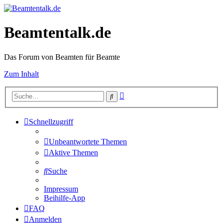
Beamtentalk.de
Das Forum von Beamten für Beamte
Zum Inhalt
Erweiterte
Suche
Suche
Schnellzugriff
Unbeantwortete Themen
Aktive Themen
Suche
Impressum
Beihilfe-App
FAQ
Anmelden