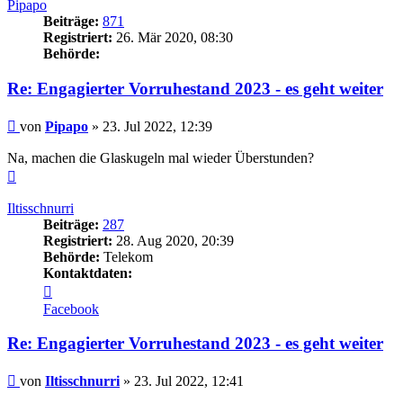
Pipapo
Beiträge:
871
Registriert:
26. Mär 2020, 08:30
Behörde:
Re: Engagierter Vorruhestand 2023 - es geht weiter
Beitrag
von
Pipapo
»
23. Jul 2022, 12:39
Na, machen die Glaskugeln mal wieder Überstunden?
Nach
oben
Iltisschnurri
Beiträge:
287
Registriert:
28. Aug 2020, 20:39
Behörde:
Telekom
Kontaktdaten:
Kontaktdaten
von
Facebook
Iltisschnurri
Re: Engagierter Vorruhestand 2023 - es geht weiter
Beitrag
von
Iltisschnurri
»
23. Jul 2022, 12:41