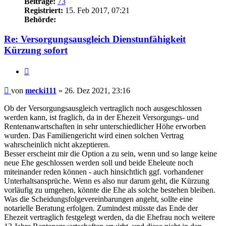
Beiträge:
73
Registriert:
15. Feb 2017, 07:21
Behörde:
Re: Versorgungsausgleich Dienstunfähigkeit
Kürzung sofort
Zitieren
Beitrag
von
mecki111
»
26. Dez 2021, 23:16
Ob der Versorgungsausgleich vertraglich noch ausgeschlossen
werden kann, ist fraglich, da in der Ehezeit Versorgungs- und
Rentenanwartschaften in sehr unterschiedlicher Höhe erworben
wurden. Das Familiengericht wird einen solchen Vertrag
wahrscheinlich nicht akzeptieren.
Besser erscheint mir die Option a zu sein, wenn und so lange keine
neue Ehe geschlossen werden soll und beide Eheleute noch
miteinander reden können - auch hinsichtlich ggf. vorhandener
Unterhaltsansprüche. Wenn es also nur darum geht, die Kürzung
vorläufig zu umgehen, könnte die Ehe als solche bestehen bleiben.
Was die Scheidungsfolgevereinbarungen angeht, sollte eine
notarielle Beratung erfolgen. Zumindest müsste das Ende der
Ehezeit vertraglich festgelegt werden, da die Ehefrau noch weitere