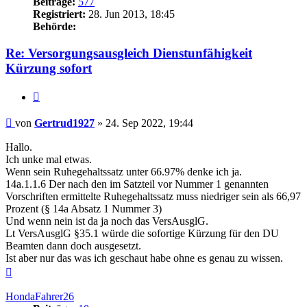
Beiträge:
577
Registriert:
28. Jun 2013, 18:45
Behörde:
Re: Versorgungsausgleich Dienstunfähigkeit
Kürzung sofort
Zitieren
Beitrag
von
Gertrud1927
»
24. Sep 2022, 19:44
Hallo.
Ich unke mal etwas.
Wenn sein Ruhegehaltssatz unter 66.97% denke ich ja.
14a.1.1.6 Der nach den im Satzteil vor Nummer 1 genannten
Vorschriften ermittelte Ruhegehaltssatz muss niedriger sein als 66,97
Prozent (§ 14a Absatz 1 Nummer 3)
Und wenn nein ist da ja noch das VersAusglG.
Lt VersAusglG §35.1 würde die sofortige Kürzung für den DU
Beamten dann doch ausgesetzt.
Ist aber nur das was ich geschaut habe ohne es genau zu wissen.
Nach
oben
HondaFahrer26