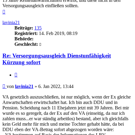
13 Jahre Rentenanwartschaften erwirbt, und diese nicht in den
Versorgungsausgleich einfließen sollten.
Nach
oben
lavinia21
Beiträge:
135
Registriert:
14. Feb 2019, 08:19
Behörde:
Geschlecht:
Re: Versorgungsausgleich Dienstunfähigkeit
Kürzung sofort
Zitieren
Beitrag
von
lavinia21
»
6. Jan 2022, 13:44
VA gesetzlich auszuschließen, ist nur möglich, wenn der Ex gleiche
Anwartschaften erwirtschaftet hat. Ich bin auch DDU und in
Pension. Scheidung nach 11 Ehejahren jetzt mit 39 Jahren. Bei mir
wurde es so geregelt, da der Ex auf den VA (einseitig, da nur ich
zahlen muss...er war ständig arbeitlos) bestand, aber ich gleichfalls
kein Geld mehr für mich und meine Tochter gehabt hätte, da bei
DDU eben der VA-Betrag sofort abgezogen worden wäre:
- VA bestimmen auf Basis der Informationen des LBV