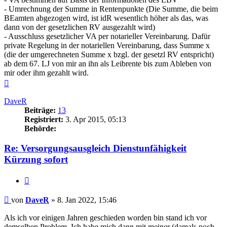
- Umrechnung der Summe in Rentenpunkte (Die Summe, die beim
BEamten abgezogen wird, ist idR wesentlich höher als das, was
dann von der gesetzlichen RV ausgezahlt wird)
- Ausschluss gesetzlicher VA per notarieller Vereinbarung. Dafür
private Regelung in der notariellen Vereinbarung, dass Summe x
(die der umgerechneten Summe x bzgl. der gesetzl RV entspricht)
ab dem 67. LJ von mir an ihn als Leibrente bis zum Ableben von
mir oder ihm gezahlt wird.
Nach
oben
DaveR
Beiträge:
13
Registriert:
3. Apr 2015, 05:13
Behörde:
Re: Versorgungsausgleich Dienstunfähigkeit
Kürzung sofort
Zitieren
Beitrag
von
DaveR
»
8. Jan 2022, 15:46
Als ich vor einigen Jahren geschieden worden bin stand ich vor
demselben Problem. Ich habe mich dann mit meiner (damals noch