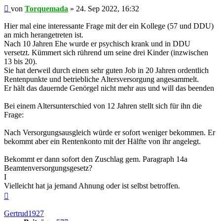
Beitrag
von
Torquemada
»
24. Sep 2022, 16:32
Hier mal eine interessante Frage mit der ein Kollege (57 und DDU)
an mich herangetreten ist.
Nach 10 Jahren Ehe wurde er psychisch krank und in DDU
versetzt. Kümmert sich rührend um seine drei Kinder (inzwischen
13 bis 20).
Sie hat derweil durch einen sehr guten Job in 20 Jahren ordentlich
Rentenpunkte und betriebliche Altersversorgung angesammelt.
Er hält das dauernde Genörgel nicht mehr aus und will das beenden
Bei einem Altersunterschied von 12 Jahren stellt sich für ihn die
Frage:
Nach Versorgungsausgleich würde er sofort weniger bekommen. Er
bekommt aber ein Rentenkonto mit der Hälfte von ihr angelegt.
Bekommt er dann sofort den Zuschlag gem. Paragraph 14a
Beamtenversorgungsgesetz?
I
Vielleicht hat ja jemand Ahnung oder ist selbst betroffen.
Nach
oben
Gertrud1927