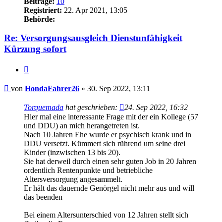
Beiträge:
10
Registriert:
22. Apr 2021, 13:05
Behörde:
Re: Versorgungsausgleich Dienstunfähigkeit
Kürzung sofort
Zitieren
Beitrag
von
HondaFahrer26
»
30. Sep 2022, 13:11
Torquemada
hat geschrieben:
24. Sep 2022, 16:32
Hier mal eine interessante Frage mit der ein Kollege (57
und DDU) an mich herangetreten ist.
Nach 10 Jahren Ehe wurde er psychisch krank und in
DDU versetzt. Kümmert sich rührend um seine drei
Kinder (inzwischen 13 bis 20).
Sie hat derweil durch einen sehr guten Job in 20 Jahren
ordentlich Rentenpunkte und betriebliche
Altersversorgung angesammelt.
Er hält das dauernde Genörgel nicht mehr aus und will
das beenden
Bei einem Altersunterschied von 12 Jahren stellt sich