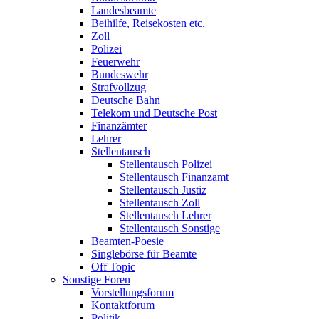
Landesbeamte
Beihilfe, Reisekosten etc.
Zoll
Polizei
Feuerwehr
Bundeswehr
Strafvollzug
Deutsche Bahn
Telekom und Deutsche Post
Finanzämter
Lehrer
Stellentausch
Stellentausch Polizei
Stellentausch Finanzamt
Stellentausch Justiz
Stellentausch Zoll
Stellentausch Lehrer
Stellentausch Sonstige
Beamten-Poesie
Singlebörse für Beamte
Off Topic
Sonstige Foren
Vorstellungsforum
Kontaktforum
Politik