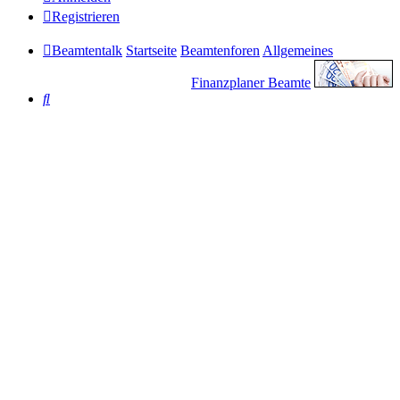
Registrieren
Beamtentalk
Startseite
Beamtenforen
Allgemeines
Finanzplaner Beamte
Suche