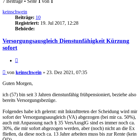
7 Beiträge • Seite
1
von
1
keinschwein
Beiträge:
10
Registriert:
19. Jul 2017, 12:28
Behörde:
Versorgungsausgleich Dienstunfähigkeit Kürzung
sofort
Zitieren
Beitrag
von
keinschwein
»
23. Dez 2021, 07:35
Guten Morgen,
ich (57) bin seit 3 Jahren dienstunfähig frühpensioniert, beziehe also
bereits Versorgungsbezüge.
Folgendes habe ich gelernt: mit Inkrafttreten der Scheidung wird mir
sofort der Versorgungsausgleich (VA) abgezogen (bei mir ca. 50%),
auch mit Anpassung nach § 35 VersAusglG sind es immer noch ca.
30%, die mir sofort abgezogen werden, aber (noch) nicht an die Ex
fließen, da diese noch ca. 13 Jahre arbeiten muss bis zur Rente (kein
ÖD).