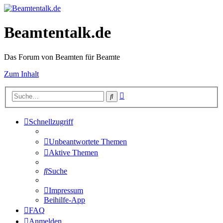
Beamtentalk.de
Das Forum von Beamten für Beamte
Zum Inhalt
Erweiterte
Suche
Suche
Schnellzugriff
Unbeantwortete Themen
Aktive Themen
Suche
Impressum
Beihilfe-App
FAQ
Anmelden