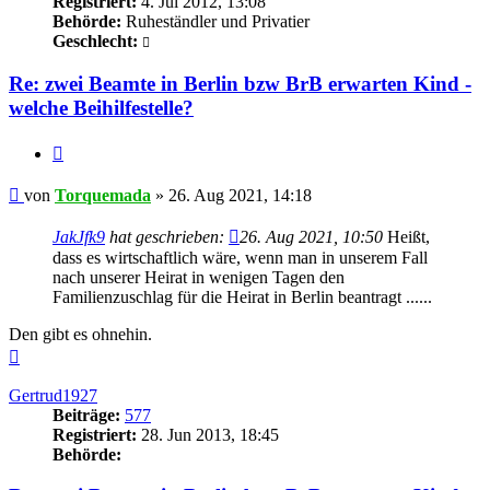
Registriert:
4. Jul 2012, 13:08
Behörde:
Ruheständler und Privatier
Geschlecht:
Re: zwei Beamte in Berlin bzw BrB erwarten Kind -
welche Beihilfestelle?
Zitieren
Beitrag
von
Torquemada
»
26. Aug 2021, 14:18
JakJfk9
hat geschrieben:
26. Aug 2021, 10:50
Heißt,
dass es wirtschaftlich wäre, wenn man in unserem Fall
nach unserer Heirat in wenigen Tagen den
Familienzuschlag für die Heirat in Berlin beantragt ......
Den gibt es ohnehin.
Nach
oben
Gertrud1927
Beiträge:
577
Registriert:
28. Jun 2013, 18:45
Behörde: