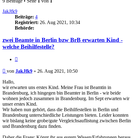
9 Beiträge • Seite
1
von
1
JakJfk9
Beiträge:
4
Registriert:
26. Aug 2021, 10:34
Behörde:
zwei Beamte in Berlin bzw BrB erwarten Kind -
welche Beihilfestelle?
Zitieren
Beitrag
von
JakJfk9
»
26. Aug 2021, 10:50
Hallo,
wir erwarten uns erstes Kind. Meine Frau ist Beamtin in
Brandenburg, ich hingegen bin Beamter in Berlin - wir beide
wohnen jedoch zusammen in Brandenburg. Im Sept erwarten wir
unser erstes Kind.
Wir haben nun gehört, dass die Beihilfestellen in Berlin und
Brandenburg unterschiedliche Leistungen bieten. Leider konnten
wir bislang keine grobe/gute Vergleichsauflistung zwischen Berlin
und Brandenburg dazu finden.
Daher die Frage: Könnt ihr aus eurem Wissen/Erfahrungen heraus