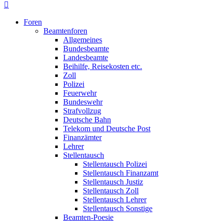
Foren
Beamtenforen
Allgemeines
Bundesbeamte
Landesbeamte
Beihilfe, Reisekosten etc.
Zoll
Polizei
Feuerwehr
Bundeswehr
Strafvollzug
Deutsche Bahn
Telekom und Deutsche Post
Finanzämter
Lehrer
Stellentausch
Stellentausch Polizei
Stellentausch Finanzamt
Stellentausch Justiz
Stellentausch Zoll
Stellentausch Lehrer
Stellentausch Sonstige
Beamten-Poesie