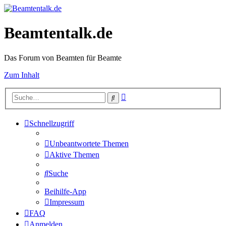
Beamtentalk.de
Das Forum von Beamten für Beamte
Zum Inhalt
Erweiterte
Suche
Suche
Schnellzugriff
Unbeantwortete Themen
Aktive Themen
Suche
Beihilfe-App
Impressum
FAQ
Anmelden