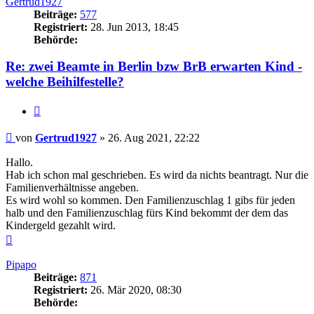
Gertrud1927
Beiträge:
577
Registriert:
28. Jun 2013, 18:45
Behörde:
Re: zwei Beamte in Berlin bzw BrB erwarten Kind -
welche Beihilfestelle?
Zitieren
Beitrag
von
Gertrud1927
»
26. Aug 2021, 22:22
Hallo.
Hab ich schon mal geschrieben. Es wird da nichts beantragt. Nur die
Familienverhältnisse angeben.
Es wird wohl so kommen. Den Familienzuschlag 1 gibs für jeden
halb und den Familienzuschlag fürs Kind bekommt der dem das
Kindergeld gezahlt wird.
Nach
oben
Pipapo
Beiträge:
871
Registriert:
26. Mär 2020, 08:30
Behörde: