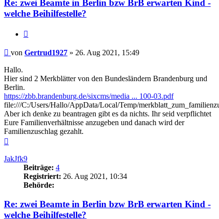
Re: zwei Beamte in Berlin bzw BrB erwarten Kind -
welche Beihilfestelle?
Zitieren
Beitrag
von
Gertrud1927
»
26. Aug 2021, 15:49
Hallo.
Hier sind 2 Merkblätter von den Bundesländern Brandenburg und
Berlin.
https://zbb.brandenburg.de/sixcms/media ... 100-03.pdf
file:///C:/Users/Hallo/AppData/Local/Temp/merkblatt_zum_familienz
Aber ich denke zu beantragen gibt es da nichts. Ihr seid verpflichtet
Eure Familienverhältnisse anzugeben und danach wird der
Familienzuschlag gezahlt.
Nach
oben
JakJfk9
Beiträge:
4
Registriert:
26. Aug 2021, 10:34
Behörde:
Re: zwei Beamte in Berlin bzw BrB erwarten Kind -
welche Beihilfestelle?