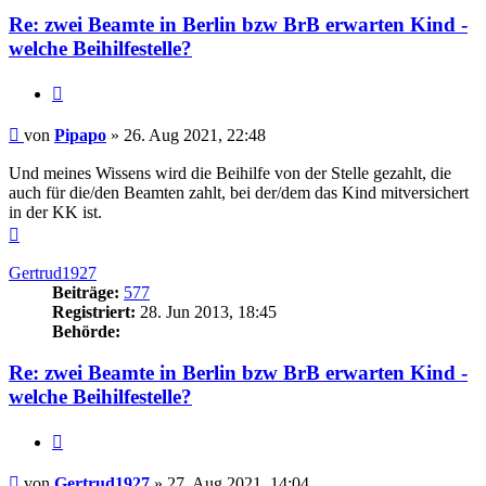
Re: zwei Beamte in Berlin bzw BrB erwarten Kind -
welche Beihilfestelle?
Zitieren
Beitrag
von
Pipapo
»
26. Aug 2021, 22:48
Und meines Wissens wird die Beihilfe von der Stelle gezahlt, die
auch für die/den Beamten zahlt, bei der/dem das Kind mitversichert
in der KK ist.
Nach
oben
Gertrud1927
Beiträge:
577
Registriert:
28. Jun 2013, 18:45
Behörde:
Re: zwei Beamte in Berlin bzw BrB erwarten Kind -
welche Beihilfestelle?
Zitieren
Beitrag
von
Gertrud1927
»
27. Aug 2021, 14:04