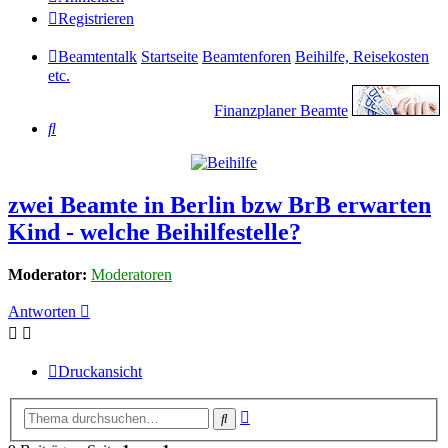
Registrieren
Beamtentalk
Startseite
Beamtenforen
Beihilfe, Reisekosten
etc.
Finanzplaner Beamte
Suche
zwei Beamte in Berlin bzw BrB erwarten
Kind - welche Beihilfestelle?
Moderator:
Moderatoren
Antworten
Druckansicht
Erweiterte
Suche
Suche