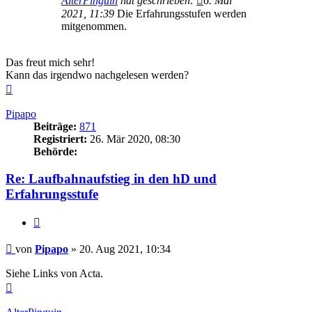
AlterPinguin
hat geschrieben:
6. Mai
2021, 11:39
Die Erfahrungsstufen werden
mitgenommen.
Das freut mich sehr!
Kann das irgendwo nachgelesen werden?
Nach
oben
Pipapo
Beiträge:
871
Registriert:
26. Mär 2020, 08:30
Behörde:
Re: Laufbahnaufstieg in den hD und
Erfahrungsstufe
Zitieren
Beitrag
von
Pipapo
»
20. Aug 2021, 10:34
Siehe Links von Acta.
Nach
oben