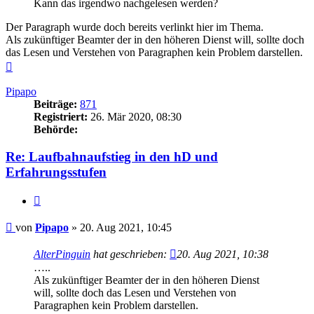
Kann das irgendwo nachgelesen werden?
Der Paragraph wurde doch bereits verlinkt hier im Thema.
Als zukünftiger Beamter der in den höheren Dienst will, sollte doch
das Lesen und Verstehen von Paragraphen kein Problem darstellen.
Nach
oben
Pipapo
Beiträge:
871
Registriert:
26. Mär 2020, 08:30
Behörde:
Re: Laufbahnaufstieg in den hD und
Erfahrungsstufen
Zitieren
Beitrag
von
Pipapo
»
20. Aug 2021, 10:45
AlterPinguin
hat geschrieben:
20. Aug 2021, 10:38
…..
Als zukünftiger Beamter der in den höheren Dienst
will, sollte doch das Lesen und Verstehen von
Paragraphen kein Problem darstellen.