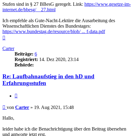
Stufen sind in § 27 BBesG geregelt. Link:
https://www.gesetze-im-
internet.de/bbesg/__27.html
Ich empfehle als Gute-Nacht-Lektüre die Ausarbeitung des
Wissenschaftlichen Dienstes des Bundestages:
https://www.bundestag.de/resource/blob/ ... f-data.pdf
Nach
oben
Carter
Beiträge:
6
Registriert:
14. Dez 2020, 23:14
Behörde:
Re: Laufbahnaufstieg in den hD und
Erfahrungsstufen
Zitieren
Beitrag
von
Carter
»
19. Aug 2021, 15:48
Hallo,
leider habe ich die Benachrichtigung über den Beitrag übersehen
und antworte jetzt erst.