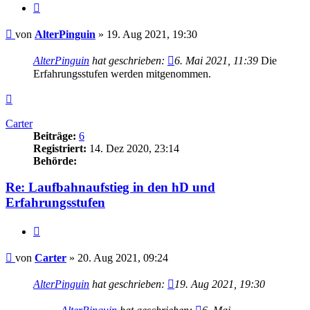
Zitieren
Beitrag
von
AlterPinguin
»
19. Aug 2021, 19:30
AlterPinguin
hat geschrieben:
6. Mai 2021, 11:39
Die
Erfahrungsstufen werden mitgenommen.
Nach
oben
Carter
Beiträge:
6
Registriert:
14. Dez 2020, 23:14
Behörde:
Re: Laufbahnaufstieg in den hD und
Erfahrungsstufen
Zitieren
Beitrag
von
Carter
»
20. Aug 2021, 09:24
AlterPinguin
hat geschrieben:
19. Aug 2021, 19:30