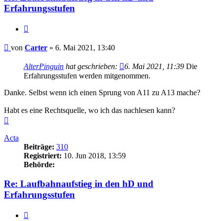
Erfahrungsstufen
Zitieren
Beitrag
von
Carter
»
6. Mai 2021, 13:40
AlterPinguin
hat geschrieben:
6. Mai 2021, 11:39
Die
Erfahrungsstufen werden mitgenommen.
Danke. Selbst wenn ich einen Sprung von A11 zu A13 mache?
Habt es eine Rechtsquelle, wo ich das nachlesen kann?
Nach
oben
Acta
Beiträge:
310
Registriert:
10. Jun 2018, 13:59
Behörde:
Re: Laufbahnaufstieg in den hD und
Erfahrungsstufen
Zitieren