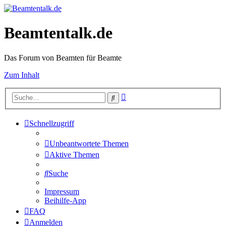
Beamtentalk.de
Das Forum von Beamten für Beamte
Zum Inhalt
Erweiterte
Suche
Suche
Schnellzugriff
Unbeantwortete Themen
Aktive Themen
Suche
Impressum
Beihilfe-App
FAQ
Anmelden