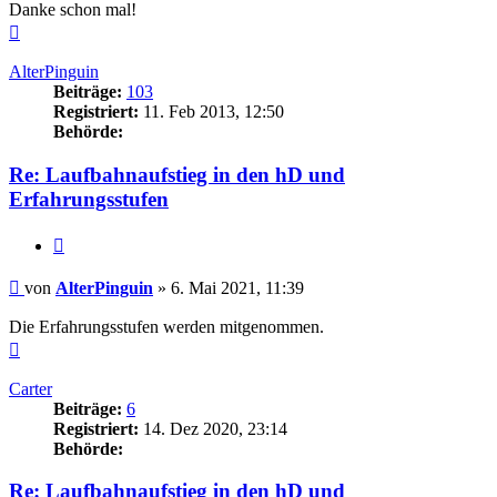
Danke schon mal!
Nach
oben
AlterPinguin
Beiträge:
103
Registriert:
11. Feb 2013, 12:50
Behörde:
Re: Laufbahnaufstieg in den hD und
Erfahrungsstufen
Zitieren
Beitrag
von
AlterPinguin
»
6. Mai 2021, 11:39
Die Erfahrungsstufen werden mitgenommen.
Nach
oben
Carter
Beiträge:
6
Registriert:
14. Dez 2020, 23:14
Behörde:
Re: Laufbahnaufstieg in den hD und