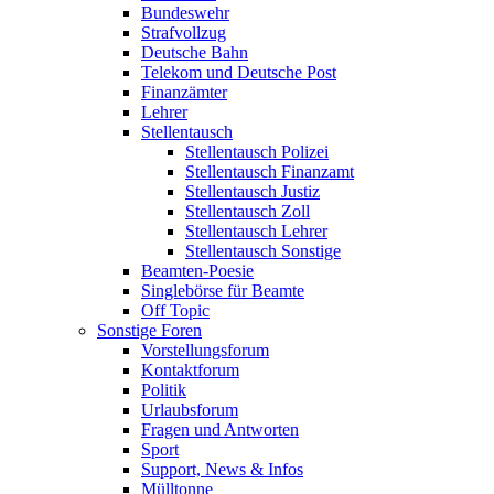
Bundeswehr
Strafvollzug
Deutsche Bahn
Telekom und Deutsche Post
Finanzämter
Lehrer
Stellentausch
Stellentausch Polizei
Stellentausch Finanzamt
Stellentausch Justiz
Stellentausch Zoll
Stellentausch Lehrer
Stellentausch Sonstige
Beamten-Poesie
Singlebörse für Beamte
Off Topic
Sonstige Foren
Vorstellungsforum
Kontaktforum
Politik
Urlaubsforum
Fragen und Antworten
Sport
Support, News & Infos
Mülltonne