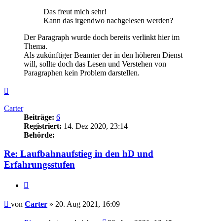
Das freut mich sehr!
Kann das irgendwo nachgelesen werden?
Der Paragraph wurde doch bereits verlinkt hier im
Thema.
Als zukünftiger Beamter der in den höheren Dienst
will, sollte doch das Lesen und Verstehen von
Paragraphen kein Problem darstellen.
Nach
oben
Carter
Beiträge:
6
Registriert:
14. Dez 2020, 23:14
Behörde:
Re: Laufbahnaufstieg in den hD und
Erfahrungsstufen
Zitieren
Beitrag
von
Carter
»
20. Aug 2021, 16:09