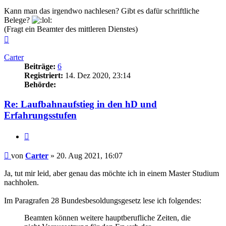
Kann man das irgendwo nachlesen? Gibt es dafür schriftliche
Belege?
(Fragt ein Beamter des mittleren Dienstes)
Nach
oben
Carter
Beiträge:
6
Registriert:
14. Dez 2020, 23:14
Behörde:
Re: Laufbahnaufstieg in den hD und
Erfahrungsstufen
Zitieren
Beitrag
von
Carter
»
20. Aug 2021, 16:07
Ja, tut mir leid, aber genau das möchte ich in einem Master Studium
nachholen.
Im Paragrafen 28 Bundesbesoldungsgesetz lese ich folgendes:
Beamten können weitere hauptberufliche Zeiten, die