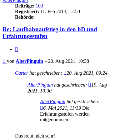
AlterPinguin
Beiträge:
103
Registriert:
11. Feb 2013, 12:50
Behörde:
Re: Laufbahnaufstieg in den hD und
Erfahrungsstufen
Zitieren
Beitrag
von
AlterPinguin
»
20. Aug 2021, 10:38
Carter
hat geschrieben:
20. Aug 2021, 09:24
AlterPinguin
hat geschrieben:
19. Aug
2021, 19:30
AlterPinguin
hat geschrieben:
6. Mai 2021, 11:39
Die
Erfahrungsstufen werden
mitgenommen.
Das freut mich sehr!