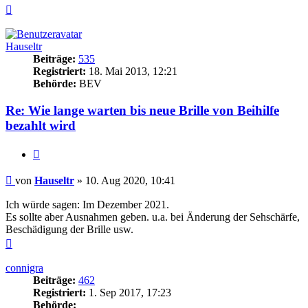
Nach
oben
Hauseltr
Beiträge:
535
Registriert:
18. Mai 2013, 12:21
Behörde:
BEV
Re: Wie lange warten bis neue Brille von Beihilfe
bezahlt wird
Zitieren
Beitrag
von
Hauseltr
»
10. Aug 2020, 10:41
Ich würde sagen: Im Dezember 2021.
Es sollte aber Ausnahmen geben. u.a. bei Änderung der Sehschärfe,
Beschädigung der Brille usw.
Nach
oben
connigra
Beiträge:
462
Registriert:
1. Sep 2017, 17:23
Behörde: