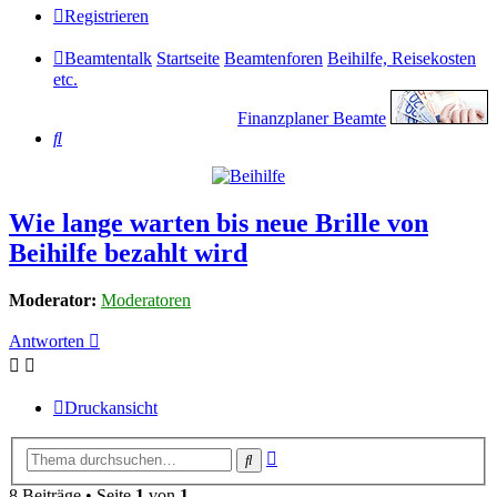
Registrieren
Beamtentalk
Startseite
Beamtenforen
Beihilfe, Reisekosten
etc.
Finanzplaner Beamte
Suche
Wie lange warten bis neue Brille von
Beihilfe bezahlt wird
Moderator:
Moderatoren
Antworten
Druckansicht
Erweiterte
Suche
Suche
8 Beiträge • Seite
1
von
1