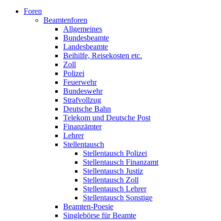
Foren
Beamtenforen
Allgemeines
Bundesbeamte
Landesbeamte
Beihilfe, Reisekosten etc.
Zoll
Polizei
Feuerwehr
Bundeswehr
Strafvollzug
Deutsche Bahn
Telekom und Deutsche Post
Finanzämter
Lehrer
Stellentausch
Stellentausch Polizei
Stellentausch Finanzamt
Stellentausch Justiz
Stellentausch Zoll
Stellentausch Lehrer
Stellentausch Sonstige
Beamten-Poesie
Singlebörse für Beamte