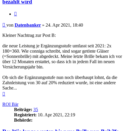
bezahlt wird
Zitieren
Beitrag
von
Datenbanker
»
24. Apr 2021, 18:40
Kleiner Nachtrag zur Post B:
die neue Leistung je Ergänzungsstufe umfasst seit 2021: 2x
180=360. Wie conniga schreibt, sind sogar getönte Gläser
(=Sonnenbrille) mit abgedeckt. Meine letzte Brille bekam ich vor
über 12 Monaten erstattet, so dass ich in jedem Fall im neuen
Versicherungsjahr bin.
Ob sich die Ergänzungsstufe nun noch überhaupt lohnt, da die
Zahnleistung von 30 auf 20% reduziert wurde, ist eine andere
Sache...
Nach
oben
ROI Bär
Beiträge:
35
Registriert:
10. Apr 2021, 22:19
Behörde: