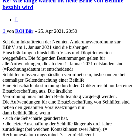
Re: Wie lange warten bis neue Brille von Beihilfe
bezahlt wird
Zitieren
Beitrag
von
ROI Bär
»
25. Apr 2021, 20:50
Seit dem Inkrafttreten der Neunten Änderungsverordnung zur
BBhV am 1. Januar 2021 sind die bisherigen
Einschränkungen hinsichtlich Visus und Dioptrienwerten
weggefallen. Die folgenden Bestimmungen gelten für
alle Aufwendungen, die ab dem 1. Januar 2021 entstanden sind.
(=Rechnungsdatum ist entscheidend)
Sehhilfen müssen augenärztlich verordnet sein, insbesondere bei
erstmaliger Geltendmachung einer Beihilfe.
Eine Sehschärfenbestimmung durch den Optiker reicht nur bei einer
Ersatzbeschaffung aus. Die ärztliche
Verordnung muss mit dem Beihilfeantrag vorgelegt werden.
Die Aufwendungen für eine Ersatzbeschaffung von Sehhilfen sind
neben den genannten Voraussetzungen nur
dann beihilfefähig, wenn
• sich die Sehschärfe geändert hat,
• die letzte Anschaffung der Sehhilfe länger als drei Jahre
zurückliegt (bei weichen Kontaktlinsen zwei Jahre), (=
Rechnungsdatum muss mind. 3 J. zurückliegen)