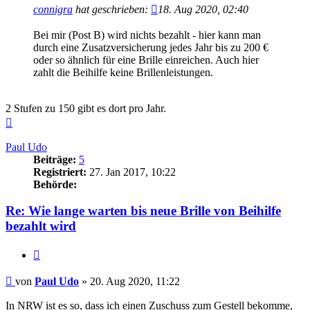
connigra
hat geschrieben:
18. Aug 2020, 02:40
Bei mir (Post B) wird nichts bezahlt - hier kann man
durch eine Zusatzversicherung jedes Jahr bis zu 200 €
oder so ähnlich für eine Brille einreichen. Auch hier
zahlt die Beihilfe keine Brillenleistungen.
2 Stufen zu 150 gibt es dort pro Jahr.
Nach
oben
Paul Udo
Beiträge:
5
Registriert:
27. Jan 2017, 10:22
Behörde:
Re: Wie lange warten bis neue Brille von Beihilfe
bezahlt wird
Zitieren
Beitrag
von
Paul Udo
»
20. Aug 2020, 11:22
In NRW ist es so, dass ich einen Zuschuss zum Gestell bekomme,