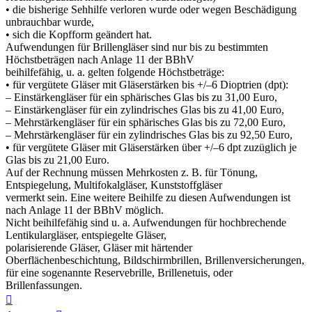
• die bisherige Sehhilfe verloren wurde oder wegen Beschädigung
unbrauchbar wurde,
• sich die Kopfform geändert hat.
Aufwendungen für Brillengläser sind nur bis zu bestimmten
Höchstbeträgen nach Anlage 11 der BBhV
beihilfefähig, u. a. gelten folgende Höchstbeträge:
• für vergütete Gläser mit Gläserstärken bis +/–6 Dioptrien (dpt):
– Einstärkengläser für ein sphärisches Glas bis zu 31,00 Euro,
– Einstärkengläser für ein zylindrisches Glas bis zu 41,00 Euro,
– Mehrstärkengläser für ein sphärisches Glas bis zu 72,00 Euro,
– Mehrstärkengläser für ein zylindrisches Glas bis zu 92,50 Euro,
• für vergütete Gläser mit Gläserstärken über +/–6 dpt zuzüglich je
Glas bis zu 21,00 Euro.
Auf der Rechnung müssen Mehrkosten z. B. für Tönung,
Entspiegelung, Multifokalgläser, Kunststoffgläser
vermerkt sein. Eine weitere Beihilfe zu diesen Aufwendungen ist
nach Anlage 11 der BBhV möglich.
Nicht beihilfefähig sind u. a. Aufwendungen für hochbrechende
Lentikulargläser, entspiegelte Gläser,
polarisierende Gläser, Gläser mit härtender
Oberflächenbeschichtung, Bildschirmbrillen, Brillenversicherungen,
für eine sogenannte Reservebrille, Brillenetuis, oder
Brillenfassungen.
Nach
oben