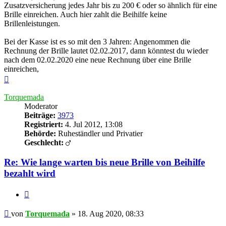
Zusatzversicherung jedes Jahr bis zu 200 € oder so ähnlich für eine
Brille einreichen. Auch hier zahlt die Beihilfe keine
Brillenleistungen.
Bei der Kasse ist es so mit den 3 Jahren: Angenommen die
Rechnung der Brille lautet 02.02.2017, dann könntest du wieder
nach dem 02.02.2020 eine neue Rechnung über eine Brille
einreichen,
Nach
oben
Torquemada
Moderator
Beiträge:
3973
Registriert:
4. Jul 2012, 13:08
Behörde:
Ruheständler und Privatier
Geschlecht:
Re: Wie lange warten bis neue Brille von Beihilfe
bezahlt wird
Zitieren
Beitrag
von
Torquemada
»
18. Aug 2020, 08:33