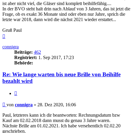
ist aber nicht viel, die Gläser sind komplett beihilfefähig....
In der BVO steht halt drin nach Ablauf von 3 Jahren, das ist jetzt die
Frage, ob es exakt 36 Monate sind oder eben nur Jahre, sprich die
letzte war 2018, dann wird die nächst 2021 wieder erstattet...
Gruß Paul
Nach
oben
connigra
Beiträge:
462
Registriert:
1. Sep 2017, 17:23
Behörde:
Re: Wie lange warten bis neue Brille von Beihilfe
bezahlt wird
Zitieren
Beitrag
von
connigra
»
28. Dez 2020, 16:06
Paul, letzteres kann ich dir beantworten: Rechnungsdatum bzw
Kauf am 02.02.2018 dann musst du genau 3 Jahre waren.
Nächste Brille am 01.02.2021. Ich habe versehentlich 02.02.20
geschrieben.