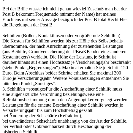
Bei der Brille wusste ich nicht genau wieviel Zuschuß man bei der
Post B bekommt.Torquemado (stimmt der Name) hat meines
Erachtens mit seiner Aussage bezüglich der Post B total Recht.Hier
die Regelungen der Post B
Sehhilfen (Brillen, Kontaktlinsen oder vergrößernde Sehhilfen)
Die Kosten für Sehhilfen werden bis zur Höhe des Selbstbehalts
übernommen, der nach Anrechnung der zustehenden Leistungen
(aus Beihilfe, Grundversicherung der PBeaKK oder eines anderen
Kostenträgers) verbleibt. Die Höhe der Leistung je Schritt ist
darüber hinaus auf einen Höchstsatz je Versicherungsjahr beschränkt
(siehe Punkt „Begrenzungen“). Maximal erhalten Sie je Schritt 150
Euro. Beim Abschluss beider Schritte erhalten Sie maximal 300
Euro je Versicherungsjahr. Weitere Voraussetzungen entnehmen Sie
bitte dem Punkt „Sonstiges“.
3. Sehhilfen =sosntigesFür die Anschaffung einer Sehhilfe muss
eine augenärztliche Verordnung beziehungsweise eine
Refraktionsbestimmung durch den Augenoptiker vorgelegt werden.
Leistungen für die erneute Beschaffung einer Sehhilfe werden je
Versicherungsjahr bis zum Höchstbetrag gezahlt:
bei Änderung der Sehschärfe (Refraktion),
bei unveränderter Sehschärfe unabhängig von der Art der Sehhilfe,
bei Verlust oder Unbrauchbarkeit durch Beschädigung der
bisherigen Sehhilfe,