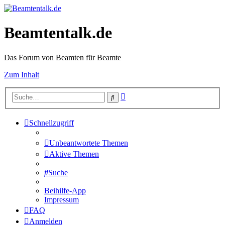
Beamtentalk.de
Das Forum von Beamten für Beamte
Zum Inhalt
Erweiterte
Suche
Suche
Schnellzugriff
Unbeantwortete Themen
Aktive Themen
Suche
Beihilfe-App
Impressum
FAQ
Anmelden