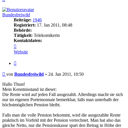
oben
Bundesfreiwild
Beiträge:
1946
Registriert:
17. Jan 2011, 08:48
Behörde:
Tätigkeit:
Telekomikerin
Kontaktdaten:
Kontaktdaten
von
Website
Bundesfreiwild
Zitieren
Beitrag
von
Bundesfreiwild
»
24. Jan 2011, 10:50
Hallo Thust!
Mein Kenntnisstand ist dieser:
Die Rente wird auf jeden Fall ausgezahlt. Allerdings macht sie sich
nur im eigenen Portemonnaie bemerkbar, falls man unterhalb der
höchstmöglichen Pension bleibt.
Falls man die volle Pension bekommt, wird die ausgezahlte Rente
praktisch im Vorfeld mit der Pension verrechnet. Man hat also das
gleiche Netto, nur die Pensionskasse spart den Betrag in Höhe der