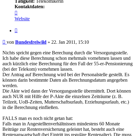
Tätigkeit:
Telekomikerin
Kontaktdaten:
Kontaktdaten
von
Website
Bundesfreiwild
Zitieren
Beitrag
von
Bundesfreiwild
»
22. Jan 2011, 15:10
Nichts spricht gegen eine Berechung durch die Versorgungsstelle.
Ich habe diese Berechnung schon mehrmals vornehmen lassen und
auch kürzlich eine Berechnung für den Fall der 55-er-Pensionierung
(bei der Telekom) vornehmen lassen.
Der Antrag auf Berechnung wird bei der Personalstelle gestellt. Es
können darin bestimmte Daten als Berechnungsdatum angegeben
werden.
Die Akte wird dann der Versorgungsstelle übermittelt. Dort können
auch NUR mit Hilfe der P-Akte die einzelnen Zeiträume (z. B.
Teilzeit, UoB-Zeiten, Mutterschaftsurlaub, Erziehungsurlaub, etc.)
in die Berechnung einfließen.
FALLS man es noch nicht getan hat:
Falls man in Angestelltenverhältnissen mindestens 60 Monate
Beiträge zur Rentenversicherung geleistet hat, besteht auch eine
Rentenanwartschaft (bei Eintritt ins reguläre Rentenalter). Die muss