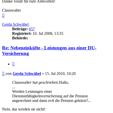
Danke vorab für eure Antworten!
Clauswalter
Nach
oben
Gerda Schwäbel
Beiträge:
657
Registriert:
10. Jul 2008, 13:35
Behörde:
Re: Nebeneinküfte - Leistungen aus einer DU-
Versicherung
Zitieren
Beitrag
von
Gerda Schwäbel
»
15. Jul 2010, 10:20
Clauswalter hat geschrieben:
Hallo,
...
Werden Leistungen einer
Dienstunfähigkeitsversicherung auf die Pension
angerechnet und dann evtl die Pension gekürzt?...
Nein, das werden sie nicht!