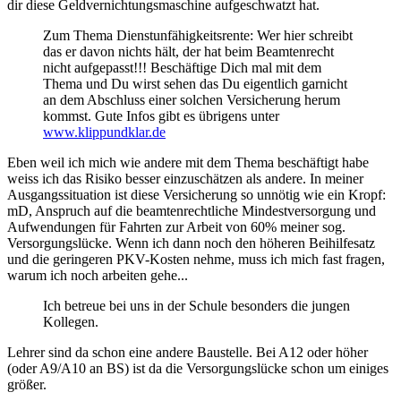
dir diese Geldvernichtungsmaschine aufgeschwatzt hat.
Zum Thema Dienstunfähigkeitsrente: Wer hier schreibt
das er davon nichts hält, der hat beim Beamtenrecht
nicht aufgepasst!!! Beschäftige Dich mal mit dem
Thema und Du wirst sehen das Du eigentlich garnicht
an dem Abschluss einer solchen Versicherung herum
kommst. Gute Infos gibt es übrigens unter
www.klippundklar.de
Eben weil ich mich wie andere mit dem Thema beschäftigt habe
weiss ich das Risiko besser einzuschätzen als andere. In meiner
Ausgangssituation ist diese Versicherung so unnötig wie ein Kropf:
mD, Anspruch auf die beamtenrechtliche Mindestversorgung und
Aufwendungen für Fahrten zur Arbeit von 60% meiner sog.
Versorgungslücke. Wenn ich dann noch den höheren Beihilfesatz
und die geringeren PKV-Kosten nehme, muss ich mich fast fragen,
warum ich noch arbeiten gehe...
Ich betreue bei uns in der Schule besonders die jungen
Kollegen.
Lehrer sind da schon eine andere Baustelle. Bei A12 oder höher
(oder A9/A10 an BS) ist da die Versorgungslücke schon um einiges
größer.