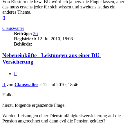
Von Riesterrente bzw. BU würd ich ja pers. die Finger lassen, aber
das muss erstens jeder für sich wissen und zweitens ist das ein
anderes Thema.
Nach
oben
Clauswalter
Beiträge:
26
Registriert:
12. Jul 2010, 18:08
Behörde:
Nebeneinküfte - Leistungen aus einer DU-
Versicherung
Zitieren
Beitrag
von
Clauswalter
»
12. Jul 2010, 18:46
Hallo,
hierzu folgende ergänzende Frage:
Werden Leistungen einer Dienstunfähigkeitsversicherung auf die
Pension angerechnet und dann evtl die Pension gekürzt?