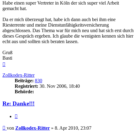
Habe einen super Vertreter in Köln der sich super viel Arbeit
gemacht hat.
Da er mich überzeugt hat, habe ich dann auch bei ihm eine
Riesterrente und meine Dienstunfähigkeitsversicherung
abgeschlossen. Das Thema war für mich neu und hat sich erst durch
dieses Gespräch ergeben. Ich glaube die wenigsten kennen sich hier
echt aus und sollten sich beraten lassen.
Gruß
Basti
Nach
oben
Zollkodex-Ritter
Beiträge:
830
Registriert:
30. Nov 2006, 18:40
Behörde:
Re: Danke!!!
Zitieren
Beitrag
von
Zollkodex-Ritter
»
8. Apr 2010, 23:07