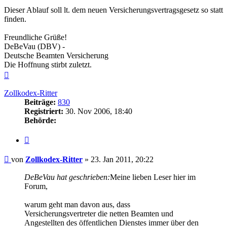
Dieser Ablauf soll lt. dem neuen Versicherungsvertragsgesetz so statt
finden.
Freundliche Grüße!
DeBeVau (DBV) -
Deutsche Beamten Versicherung
Die Hoffnung stirbt zuletzt.
Nach
oben
Zollkodex-Ritter
Beiträge:
830
Registriert:
30. Nov 2006, 18:40
Behörde:
Zitieren
Beitrag
von
Zollkodex-Ritter
»
23. Jan 2011, 20:22
DeBeVau hat geschrieben:
Meine lieben Leser hier im
Forum,
warum geht man davon aus, dass
Versicherungsvertreter die netten Beamten und
Angestellten des öffentlichen Dienstes immer über den