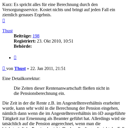
Kurz: Es spricht alles für eine Berechnung durch den
Versorgungsservice. Kostet nichts und bringt auf jeden Fall ein
ziemlich genaues Ergebnis.
Nach
oben
Thust
Beiträge:
198
Registriert:
23. Okt 2010, 10:51
Behörde:
Zitieren
Beitrag
von
Thust
»
22. Jan 2011, 21:51
Eine Detailkorrektur:
Die Zeiten dieser Rentenanwartschaft fließen nicht in
die Pensionsberechnung ein.
Die Zeit in der die Rente z.B. im Angestelltenverhältnis erarbeitet
wurde, kann sehr wohl in die Berechnung der Pension eingehen,
nämlich dann wenn die im Angestelltenverhältnis im öD ausgeführte
Tätigkeit zur Ernennung als Beamter geführt hat. Allerdings wird sie
tatsächlich auf die Pension angerechnet, wenn man die