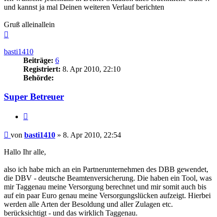
und kannst ja mal Deinen weiteren Verlauf berichten
Gruß alleinallein
Nach
oben
basti1410
Beiträge:
6
Registriert:
8. Apr 2010, 22:10
Behörde:
Super Betreuer
Zitieren
Beitrag
von
basti1410
»
8. Apr 2010, 22:54
Hallo Ihr alle,
also ich habe mich an ein Partnerunternehmen des DBB gewendet,
die DBV - deutsche Beamtenversicherung. Die haben ein Tool, was
mir Taggenau meine Versorgung berechnet und mir somit auch bis
auf ein paar Euro genau meine Versorgungslücken aufzeigt. Hierbei
werden alle Arten der Besoldung und aller Zulagen etc.
berücksichtigt - und das wirklich Taggenau.