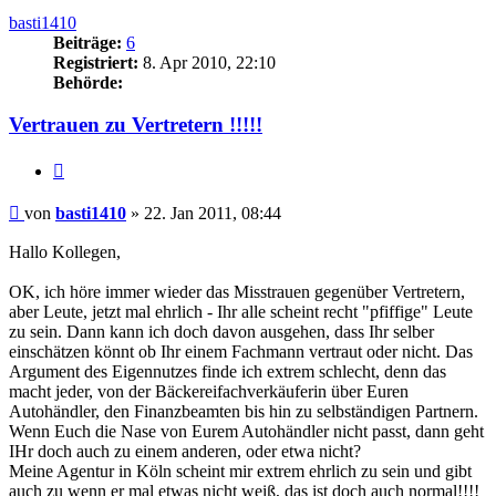
basti1410
Beiträge:
6
Registriert:
8. Apr 2010, 22:10
Behörde:
Vertrauen zu Vertretern !!!!!
Zitieren
Beitrag
von
basti1410
»
22. Jan 2011, 08:44
Hallo Kollegen,
OK, ich höre immer wieder das Misstrauen gegenüber Vertretern,
aber Leute, jetzt mal ehrlich - Ihr alle scheint recht "pfiffige" Leute
zu sein. Dann kann ich doch davon ausgehen, dass Ihr selber
einschätzen könnt ob Ihr einem Fachmann vertraut oder nicht. Das
Argument des Eigennutzes finde ich extrem schlecht, denn das
macht jeder, von der Bäckereifachverkäuferin über Euren
Autohändler, den Finanzbeamten bis hin zu selbständigen Partnern.
Wenn Euch die Nase von Eurem Autohändler nicht passt, dann geht
IHr doch auch zu einem anderen, oder etwa nicht?
Meine Agentur in Köln scheint mir extrem ehrlich zu sein und gibt
auch zu wenn er mal etwas nicht weiß, das ist doch auch normal!!!!