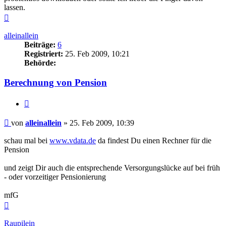
lassen.
Nach
oben
alleinallein
Beiträge:
6
Registriert:
25. Feb 2009, 10:21
Behörde:
Berechnung von Pension
Zitieren
Beitrag
von
alleinallein
»
25. Feb 2009, 10:39
schau mal bei
www.vdata.de
da findest Du einen Rechner für die
Pension
und zeigt Dir auch die entsprechende Versorgungslücke auf bei früh
- oder vorzeitiger Pensionierung
mfG
Nach
oben
Raupilein