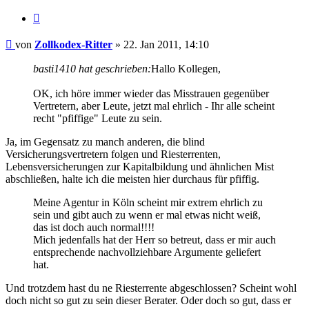
Zitieren
Beitrag
von
Zollkodex-Ritter
»
22. Jan 2011, 14:10
basti1410 hat geschrieben:
Hallo Kollegen,
OK, ich höre immer wieder das Misstrauen gegenüber
Vertretern, aber Leute, jetzt mal ehrlich - Ihr alle scheint
recht "pfiffige" Leute zu sein.
Ja, im Gegensatz zu manch anderen, die blind
Versicherungsvertretern folgen und Riesterrenten,
Lebensversicherungen zur Kapitalbildung und ähnlichen Mist
abschließen, halte ich die meisten hier durchaus für pfiffig.
Meine Agentur in Köln scheint mir extrem ehrlich zu
sein und gibt auch zu wenn er mal etwas nicht weiß,
das ist doch auch normal!!!!
Mich jedenfalls hat der Herr so betreut, dass er mir auch
entsprechende nachvollziehbare Argumente geliefert
hat.
Und trotzdem hast du ne Riesterrente abgeschlossen? Scheint wohl
doch nicht so gut zu sein dieser Berater. Oder doch so gut, dass er