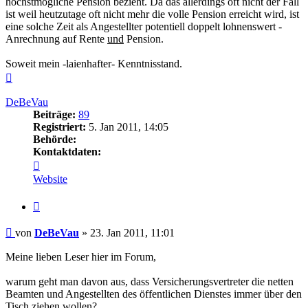
höchstmögliche Pension bezieht. Da das allerdings oft nicht der Fall
ist weil heutzutage oft nicht mehr die volle Pension erreicht wird, ist
eine solche Zeit als Angestellter potentiell doppelt lohnenswert -
Anrechnung auf Rente
und
Pension.
Soweit mein -laienhafter- Kenntnisstand.
Nach
oben
DeBeVau
Beiträge:
89
Registriert:
5. Jan 2011, 14:05
Behörde:
Kontaktdaten:
Kontaktdaten
von
Website
DeBeVau
Zitieren
Beitrag
von
DeBeVau
»
23. Jan 2011, 11:01
Meine lieben Leser hier im Forum,
warum geht man davon aus, dass Versicherungsvertreter die netten
Beamten und Angestellten des öffentlichen Dienstes immer über den
Tisch ziehen wollen?