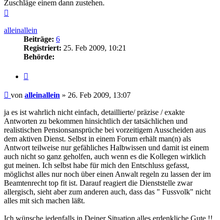
Zuschläge einem dann zustehen.
Nach
oben
alleinallein
Beiträge:
6
Registriert:
25. Feb 2009, 10:21
Behörde:
Zitieren
Beitrag
von
alleinallein
»
26. Feb 2009, 13:07
ja es ist wahrlich nicht einfach, detaillierte/ präzise / exakte
Antworten zu bekommen hinsichtlich der tatsächlichen und
realistischen Pensionsansprüche bei vorzeitigem Ausscheiden aus
dem aktiven Dienst. Selbst in einem Forum erhält man(n) als
Antwort teilweise nur gefähliches Halbwissen und damit ist einem
auch nicht so ganz geholfen, auch wenn es die Kollegen wirklich
gut meinen. Ich selbst habe für mich den Entschluss gefasst,
möglichst alles nur noch über einen Anwalt regeln zu lassen der im
Beamtenrecht top fit ist. Darauf reagiert die Dienststelle zwar
allergisch, sieht aber zum anderen auch, dass das " Fussvolk" nicht
alles mit sich machen läßt.
Ich wünsche jedenfalls in Deiner Situation alles erdenkliche Gute !!