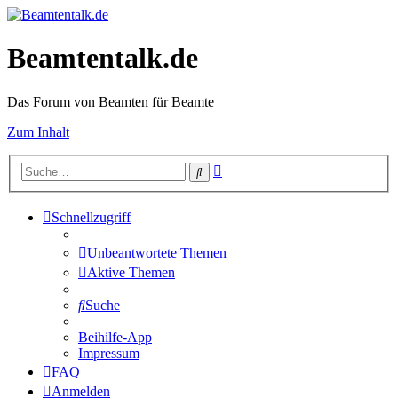
Beamtentalk.de
Das Forum von Beamten für Beamte
Zum Inhalt
Erweiterte
Suche
Suche
Schnellzugriff
Unbeantwortete Themen
Aktive Themen
Suche
Beihilfe-App
Impressum
FAQ
Anmelden