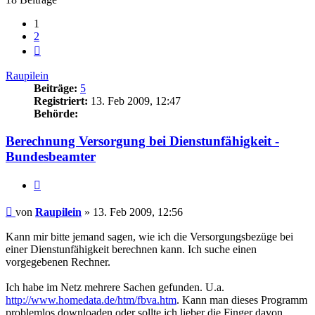
1
2
Nächste
Raupilein
Beiträge:
5
Registriert:
13. Feb 2009, 12:47
Behörde:
Berechnung Versorgung bei Dienstunfähigkeit -
Bundesbeamter
Zitieren
Beitrag
von
Raupilein
»
13. Feb 2009, 12:56
Kann mir bitte jemand sagen, wie ich die Versorgungsbezüge bei
einer Dienstunfähigkeit berechnen kann. Ich suche einen
vorgegebenen Rechner.
Ich habe im Netz mehrere Sachen gefunden. U.a.
http://www.homedata.de/htm/fbva.htm
. Kann man dieses Programm
problemlos downloaden oder sollte ich lieber die Finger davon