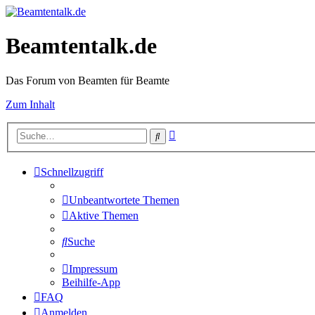
Beamtentalk.de
Das Forum von Beamten für Beamte
Zum Inhalt
Erweiterte
Suche
Suche
Schnellzugriff
Unbeantwortete Themen
Aktive Themen
Suche
Impressum
Beihilfe-App
FAQ
Anmelden