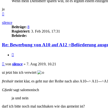
Wenn mein Dienstherr sparen will, ist es legitim einem einzig
ja
Nach
oben
silence
Beiträge:
8
Registriert:
3. Feb 2016, 17:31
Behörde:
Re: Bewerbung von A10 auf A12 =Beförderung ausge
Zitieren
Beitrag
von
silence
»
7. Aug 2019, 16:21
ui jetzt bin ich verwirrt
freshair
meint klar, es geht nur der Reihe nach also A10--> A11--->A
Gfunkt
sagt salomonisch
ja und nein
darf ich bitte noch mal nachhaken wie das gemeint ist?