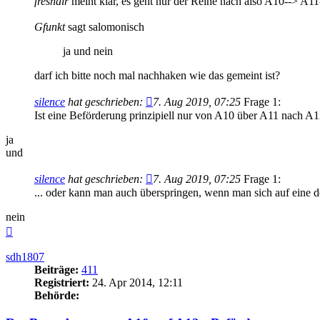
freshair
meint klar, es geht nur der Reihe nach also A10--> A1
Gfunkt
sagt salomonisch
ja und nein
darf ich bitte noch mal nachhaken wie das gemeint ist?
silence
hat geschrieben:
7. Aug 2019, 07:25
Frage 1:
Ist eine Beförderung prinzipiell nur von A10 über A11 nach A1
ja
und
silence
hat geschrieben:
7. Aug 2019, 07:25
Frage 1:
... oder kann man auch überspringen, wenn man sich auf eine 
nein
Nach
oben
sdh1807
Beiträge:
411
Registriert:
24. Apr 2014, 12:11
Behörde: