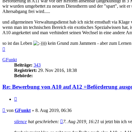
Beförderung in A11 war vor der Reform absehbar (angekündigt in
wir wurden umgebettet zu neuem Dienstherrn und der "spart", seit er u
Altersabgang frei wird.....
und allgemeinen Verwaltungsdienst hab ich nicht ernsthaft via Klage
wenn man im technischen Bereich ein exotisches Spezialwissen hat, ist
A10 angekettet und man verhindert seinen Wechsel in eine andere Am
so ist das Leben
))) kein Grund zum Jammern - aber zum Lernen
Nach
oben
GFunkt
Beiträge:
343
Registriert:
29. Nov 2016, 18:38
Behörde:
Re: Bewerbung von A10 auf A12 =Beförderung ausge
Zitieren
Beitrag
von
GFunkt
»
8. Aug 2019, 06:36
silence
hat geschrieben:
7. Aug 2019, 16:21
ui jetzt bin ich v