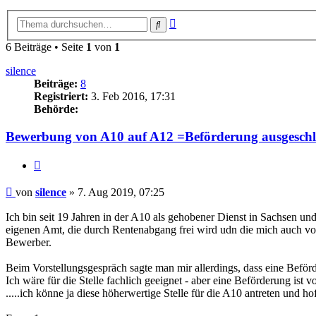
Erweiterte
Suche
Suche
6 Beiträge • Seite
1
von
1
silence
Beiträge:
8
Registriert:
3. Feb 2016, 17:31
Behörde:
Bewerbung von A10 auf A12 =Beförderung ausgeschl
Zitieren
Beitrag
von
silence
»
7. Aug 2019, 07:25
Ich bin seit 19 Jahren in der A10 als gehobener Dienst in Sachsen und
eigenen Amt, die durch Rentenabgang frei wird udn die mich auch von 
Bewerber.
Beim Vorstellungsgespräch sagte man mir allerdings, dass eine Beför
Ich wäre für die Stelle fachlich geeignet - aber eine Beförderung ist 
.....ich könne ja diese höherwertige Stelle für die A10 antreten und 