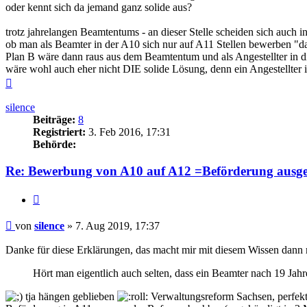
oder kennt sich da jemand ganz solide aus?
trotz jahrelangen Beamtentums - an dieser Stelle scheiden sich auch i
ob man als Beamter in der A10 sich nur auf A11 Stellen bewerben "da
Plan B wäre dann raus aus dem Beamtentum und als Angestellter in d
wäre wohl auch eher nicht DIE solide Lösung, denn ein Angestellter i
Nach
oben
silence
Beiträge:
8
Registriert:
3. Feb 2016, 17:31
Behörde:
Re: Bewerbung von A10 auf A12 =Beförderung ausge
Zitieren
Beitrag
von
silence
»
7. Aug 2019, 17:37
Danke für diese Erklärungen, das macht mir mit diesem Wissen dann 
Hört man eigentlich auch selten, dass ein Beamter nach 19 Jah
tja hängen geblieben
Verwaltungsreform Sachsen, perfek