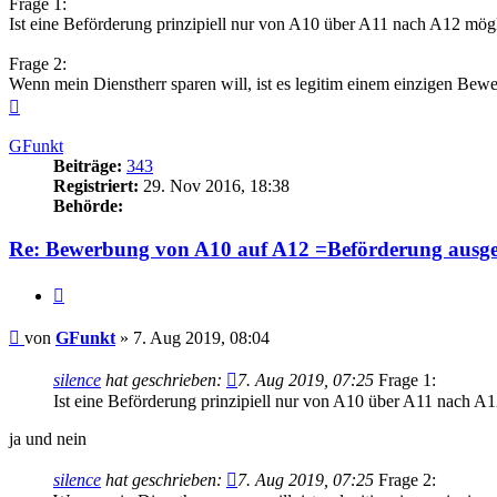
Frage 1:
Ist eine Beförderung prinzipiell nur von A10 über A11 nach A12 mög
Frage 2:
Wenn mein Dienstherr sparen will, ist es legitim einem einzigen Bew
Nach
oben
GFunkt
Beiträge:
343
Registriert:
29. Nov 2016, 18:38
Behörde:
Re: Bewerbung von A10 auf A12 =Beförderung ausge
Zitieren
Beitrag
von
GFunkt
»
7. Aug 2019, 08:04
silence
hat geschrieben:
7. Aug 2019, 07:25
Frage 1:
Ist eine Beförderung prinzipiell nur von A10 über A11 nach A
ja und nein
silence
hat geschrieben:
7. Aug 2019, 07:25
Frage 2: