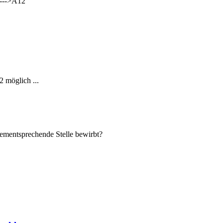
1--->A12
2 möglich ...
dementsprechende Stelle bewirbt?