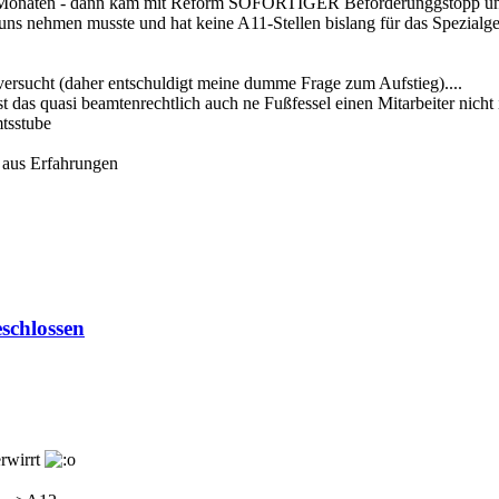
 3 Monaten - dann kam mit Reform SOFORTIGER Beförderunggstopp un
ns nehmen musste und hat keine A11-Stellen bislang für das Spezialgebi
 versucht (daher entschuldigt meine dumme Frage zum Aufstieg)....
 das quasi beamtenrechtlich auch ne Fußfessel einen Mitarbeiter nicht i
tsstube
 aus Erfahrungen
schlossen
erwirrt