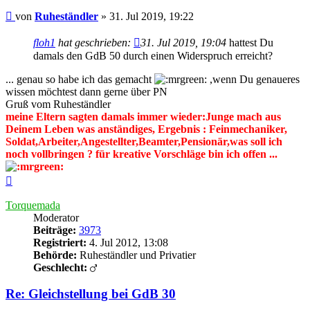
Beitrag
von
Ruheständler
»
31. Jul 2019, 19:22
floh1
hat geschrieben:
31. Jul 2019, 19:04
hattest Du
damals den GdB 50 durch einen Widerspruch erreicht?
... genau so habe ich das gemacht
,wenn Du genaueres
wissen möchtest dann gerne über PN
Gruß vom Ruheständler
meine Eltern sagten damals immer wieder:Junge mach aus
Deinem Leben was anständiges, Ergebnis : Feinmechaniker,
Soldat,Arbeiter,Angestellter,Beamter,Pensionär,was soll ich
noch vollbringen ? für kreative Vorschläge bin ich offen ...
Nach
oben
Torquemada
Moderator
Beiträge:
3973
Registriert:
4. Jul 2012, 13:08
Behörde:
Ruheständler und Privatier
Geschlecht:
Re: Gleichstellung bei GdB 30