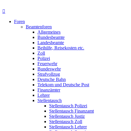
Foren
Beamtenforen
Allgemeines
Bundesbeamte
Landesbeamte
Beihilfe, Reisekosten etc.
Zoll
Polizei
Feuerwehr
Bundeswehr
Strafvollzug
Deutsche Bahn
Telekom und Deutsche Post
Finanzämter
Lehrer
Stellentausch
Stellentausch Polizei
Stellentausch Finanzamt
Stellentausch Justiz
Stellentausch Zoll
Stellentausch Lehrer