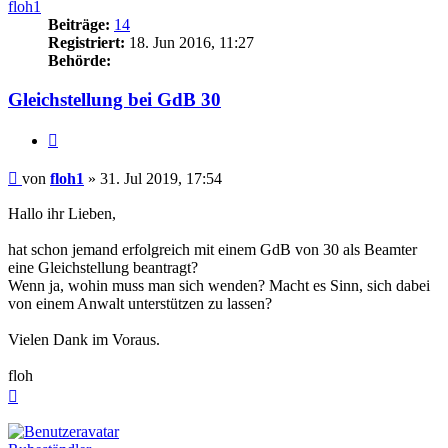
floh1
Beiträge:
14
Registriert:
18. Jun 2016, 11:27
Behörde:
Gleichstellung bei GdB 30
Zitieren
Beitrag
von
floh1
»
31. Jul 2019, 17:54
Hallo ihr Lieben,
hat schon jemand erfolgreich mit einem GdB von 30 als Beamter
eine Gleichstellung beantragt?
Wenn ja, wohin muss man sich wenden? Macht es Sinn, sich dabei
von einem Anwalt unterstützen zu lassen?
Vielen Dank im Voraus.
floh
Nach
oben