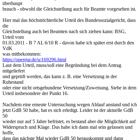
überhaupt
brauch - obwohl die Gleichstellung auch für Beamte vorgesehen ist.
Hier mal das höchstrichterliche Urteil des Bundessozialgericht, dass
die
Gleichstellung auch bei Beamten nach sich ziehen kann: BSG,
Urteil vom
01.03.2011 - B 7 AL 6/10 R - davon habe ich später erst durch den
VdK
was mitbekommen:
https://openjur.de/u/169296.html
Laut dem Urteil, muss/soll eine Begründung bei dem Antrag
mitgeliefert
und geprüft werden, das kann z. B. eine Versetzung in der
Ruhestand
oder eine nicht ortsgebundene Versetzung/Zuweisung. Siehe in dem
Urteil insbesondere der Punkt 16.
Nachdem eine erneute Untersuchung wegen Ablauf anstand und ich
jetzt GdB 50 habe, hat es sich erledigt. Leider ist der aktuelle GdB
50
wieder nur auf 5 Jahre befristet, es bestand aber die Möglichkeit auf
Widerspruch und Klage. Das habe ich dann mal sein gelassen und
hoffe,
dass das nächste Mal wieder GdB 50 herauskommt und dann