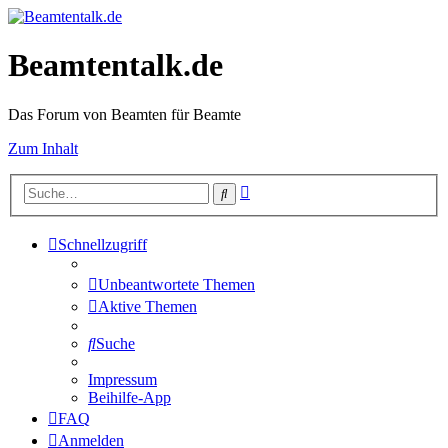
Beamtentalk.de
Das Forum von Beamten für Beamte
Zum Inhalt
Erweiterte
Suche
Suche
Schnellzugriff
Unbeantwortete Themen
Aktive Themen
Suche
Impressum
Beihilfe-App
FAQ
Anmelden