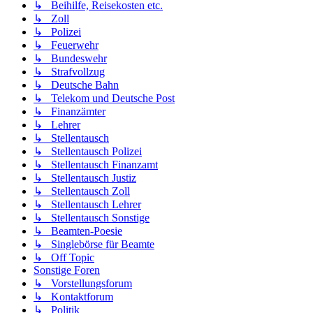
↳ Beihilfe, Reisekosten etc.
↳ Zoll
↳ Polizei
↳ Feuerwehr
↳ Bundeswehr
↳ Strafvollzug
↳ Deutsche Bahn
↳ Telekom und Deutsche Post
↳ Finanzämter
↳ Lehrer
↳ Stellentausch
↳ Stellentausch Polizei
↳ Stellentausch Finanzamt
↳ Stellentausch Justiz
↳ Stellentausch Zoll
↳ Stellentausch Lehrer
↳ Stellentausch Sonstige
↳ Beamten-Poesie
↳ Singlebörse für Beamte
↳ Off Topic
Sonstige Foren
↳ Vorstellungsforum
↳ Kontaktforum
↳ Politik