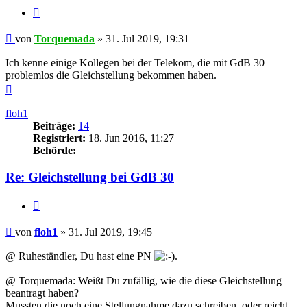
Zitieren
Beitrag
von
Torquemada
»
31. Jul 2019, 19:31
Ich kenne einige Kollegen bei der Telekom, die mit GdB 30
problemlos die Gleichstellung bekommen haben.
Nach
oben
floh1
Beiträge:
14
Registriert:
18. Jun 2016, 11:27
Behörde:
Re: Gleichstellung bei GdB 30
Zitieren
Beitrag
von
floh1
»
31. Jul 2019, 19:45
@ Ruheständler, Du hast eine PN
.
@ Torquemada: Weißt Du zufällig, wie die diese Gleichstellung
beantragt haben?
Mussten die noch eine Stellungnahme dazu schreiben, oder reicht