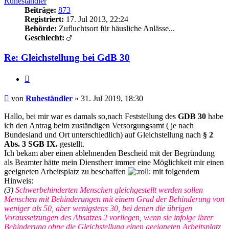
Ruheständler
Beiträge:
873
Registriert:
17. Jul 2013, 22:24
Behörde:
Zufluchtsort für häusliche Anlässe...
Geschlecht:
Re: Gleichstellung bei GdB 30
Zitieren
Beitrag
von
Ruheständler
»
31. Jul 2019, 18:30
Hallo, bei mir war es damals so,nach Feststellung des
GDB 30
habe
ich den Antrag beim zuständigen Versorgungsamt ( je nach
Bundesland und Ort unterschiedlich) auf Gleichstellung nach
§ 2
Abs. 3 SGB IX.
gestellt.
Ich bekam aber einen ablehnenden Bescheid mit der Begründung
als Beamter hätte mein Dienstherr immer eine Möglichkeit mir einen
geeigneten Arbeitsplatz zu beschaffen
mit folgendem
Hinweis:
(3)
Schwerbehinderten Menschen gleichgestellt werden sollen
Menschen mit Behinderungen mit einem Grad der Behinderung von
weniger als 50, aber wenigstens 30, bei denen die übrigen
Voraussetzungen des Absatzes 2 vorliegen, wenn sie infolge ihrer
Behinderung ohne die Gleichstellung einen geeigneten Arbeitsplatz