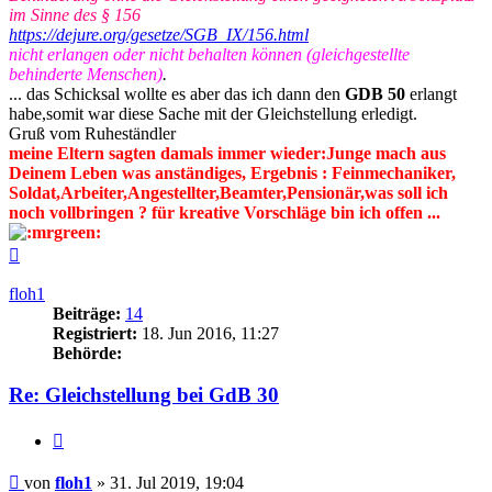
im Sinne des § 156
https://dejure.org/gesetze/SGB_IX/156.html
nicht erlangen oder nicht behalten können (gleichgestellte
behinderte Menschen)
.
... das Schicksal wollte es aber das ich dann den
GDB 50
erlangt
habe,somit war diese Sache mit der Gleichstellung erledigt.
Gruß vom Ruheständler
meine Eltern sagten damals immer wieder:Junge mach aus
Deinem Leben was anständiges, Ergebnis : Feinmechaniker,
Soldat,Arbeiter,Angestellter,Beamter,Pensionär,was soll ich
noch vollbringen ? für kreative Vorschläge bin ich offen ...
Nach
oben
floh1
Beiträge:
14
Registriert:
18. Jun 2016, 11:27
Behörde:
Re: Gleichstellung bei GdB 30
Zitieren
Beitrag
von
floh1
»
31. Jul 2019, 19:04