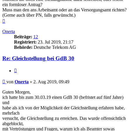
ein formloser Antrag?
Muss man den ans Arbeitsamt oder an das Versorgungsamt richten?
(Gerne auch über PN, falls gewünscht.)
Nach
oben
Onerta
Beiträge:
12
Registriert:
23. Jul 2019, 21:17
Behörde:
Deutsche Telekom AG
Re: Gleichstellung bei GdB 30
Zitieren
Beitrag
von
Onerta
»
2. Aug 2019, 09:49
Guten Morgen,
ich hatte bis zum 30.03.19 einen GdB 30 (befristet auf fünf Jahre)
und
habe als ich von der Möglichkeit der Gleichstellung erfahren habe,
mehrfach
versucht, die Gleichstellung zu erreichen. Das wurde offensichtlich
abgeblockt,
mit Vertröstungen und Fragen, warum ich als Beamter sowas