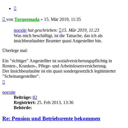
Zitieren
Beitrag
von
Torquemada
»
15. Mär 2019, 11:35
noexite
hat geschrieben:
15. Mär 2019, 11:23
Was mich beschäftigt, ist die Tatsache, das ich als
insichbeurlaubter Beamter quasi Angestellter bin.
Überlege mal:
Ein "richtiger" Angestellter ist sozialversicherungspflichtig in
Renten-, Kranken-, Pflege- und Arbeitslosenversicherung.
Der Insichbeurlaubte ist ein quasi sondergesetzlich legitimierter
"Scheinangestellter".
Nach
oben
noexite
Beiträge:
82
Registriert:
25. Feb 2013, 13:36
Behörde:
Re: Pension und Betriebsrente bekommen