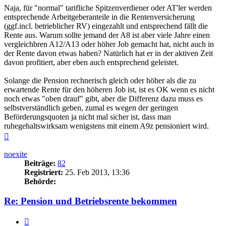
Naja, für "normal" tarifliche Spitzenverdiener oder AT'ler werden
entsprechende Arbeitgeberanteile in die Rentenversicherung
(ggf.incl. betrieblicher RV) eingezahlt und entsprechend fällt die
Rente aus. Warum sollte jemand der A8 ist aber viele Jahre einen
vergleichbren A12/A13 oder höher Job gemacht hat, nicht auch in
der Rente davon etwas haben? Natürlich hat er in der aktiven Zeit
davon profitiert, aber eben auch entsprechend geleistet.
Solange die Pension rechnerisch gleich oder höher als die zu
erwartende Rente für den höheren Job ist, ist es OK wenn es nicht
noch etwas "oben drauf" gibt, aber die Differenz dazu muss es
selbstverständlich geben, zumal es wegen der geringen
Beförderungsquoten ja nicht mal sicher ist, dass man
ruhegehaltswirksam wenigstens mit einem A9z pensioniert wird.
Nach
oben
noexite
Beiträge:
82
Registriert:
25. Feb 2013, 13:36
Behörde:
Re: Pension und Betriebsrente bekommen
Zitieren