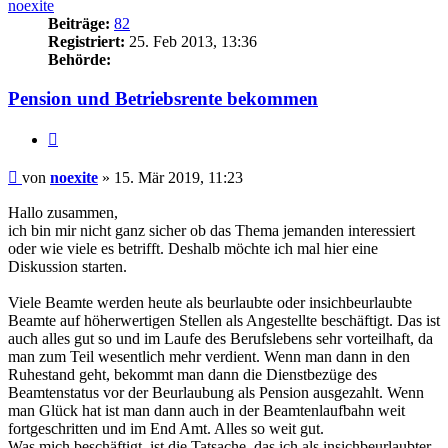
noexite
Beiträge:
82
Registriert:
25. Feb 2013, 13:36
Behörde:
Pension und Betriebsrente bekommen
Zitieren
Beitrag
von
noexite
»
15. Mär 2019, 11:23
Hallo zusammen,
ich bin mir nicht ganz sicher ob das Thema jemanden interessiert
oder wie viele es betrifft. Deshalb möchte ich mal hier eine
Diskussion starten.
Viele Beamte werden heute als beurlaubte oder insichbeurlaubte
Beamte auf höherwertigen Stellen als Angestellte beschäftigt. Das ist
auch alles gut so und im Laufe des Berufslebens sehr vorteilhaft, da
man zum Teil wesentlich mehr verdient. Wenn man dann in den
Ruhestand geht, bekommt man dann die Dienstbezüge des
Beamtenstatus vor der Beurlaubung als Pension ausgezahlt. Wenn
man Glück hat ist man dann auch in der Beamtenlaufbahn weit
fortgeschritten und im End Amt. Alles so weit gut.
Was mich beschäftigt, ist die Tatsache, das ich als insichbeurlaubter