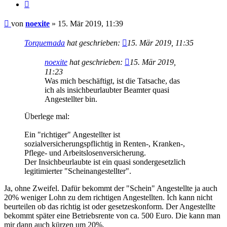
Zitieren
Beitrag
von
noexite
»
15. Mär 2019, 11:39
Torquemada
hat geschrieben:
15. Mär 2019, 11:35
noexite
hat geschrieben:
15. Mär 2019,
11:23
Was mich beschäftigt, ist die Tatsache, das
ich als insichbeurlaubter Beamter quasi
Angestellter bin.
Überlege mal:
Ein "richtiger" Angestellter ist
sozialversicherungspflichtig in Renten-, Kranken-,
Pflege- und Arbeitslosenversicherung.
Der Insichbeurlaubte ist ein quasi sondergesetzlich
legitimierter "Scheinangestellter".
Ja, ohne Zweifel. Dafür bekommt der "Schein" Angestellte ja auch
20% weniger Lohn zu dem richtigen Angestellten. Ich kann nicht
beurteilen ob das richtig ist oder gesetzeskonform. Der Angestellte
bekommt später eine Betriebsrente von ca. 500 Euro. Die kann man
mir dann auch kürzen um 20%.