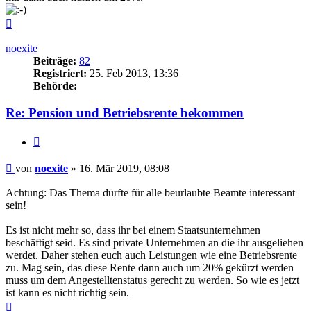
Nach
oben
noexite
Beiträge:
82
Registriert:
25. Feb 2013, 13:36
Behörde:
Re: Pension und Betriebsrente bekommen
Zitieren
Beitrag
von
noexite
»
16. Mär 2019, 08:08
Achtung: Das Thema dürfte für alle beurlaubte Beamte interessant
sein!
Es ist nicht mehr so, dass ihr bei einem Staatsunternehmen
beschäftigt seid. Es sind private Unternehmen an die ihr ausgeliehen
werdet. Daher stehen euch auch Leistungen wie eine Betriebsrente
zu. Mag sein, das diese Rente dann auch um 20% gekürzt werden
muss um dem Angestelltenstatus gerecht zu werden. So wie es jetzt
ist kann es nicht richtig sein.
Nach