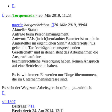
Zitieren
Beitrag
von
Torquemada
»
20. Mär 2019, 11:23
noexite
hat geschrieben:
20. Mär 2019, 08:04
Aktueller Status:
Anfrage beim Personalmanagement.
Antwort: "Als (insich)beurlaubter Beamter ist man kein
Angestellter im eigentlichen Sinn." Andererseits: "Es
gelten die Tarifverträge der entsprechenden
Gesellschaft" und in denen steht das Arbeitnehmer, die
Anspruch auf eine
beamtenrechtliche Versorgung haben, keinen Anspruch
auf eine Betriebsrente haben.
Es ist wie immer: Es werden nur Dinge übernommen,
die im Unternehmensinteresse sind.
Es steht der Weg zum Arbeitsgericht offen....ja...wirklich.
Nach
oben
sdh1807
Beiträge:
411
Registriert:
24. Apr 2014, 12:11