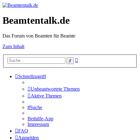
Beamtentalk.de
Das Forum von Beamten für Beamte
Zum Inhalt
Erweiterte
Suche
Suche
Schnellzugriff
Unbeantwortete Themen
Aktive Themen
Suche
Beihilfe-App
Impressum
FAQ
Anmelden