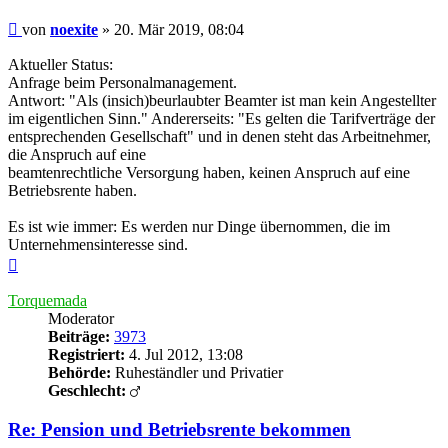
Beitrag
von
noexite
»
20. Mär 2019, 08:04
Aktueller Status:
Anfrage beim Personalmanagement.
Antwort: "Als (insich)beurlaubter Beamter ist man kein Angestellter
im eigentlichen Sinn." Andererseits: "Es gelten die Tarifverträge der
entsprechenden Gesellschaft" und in denen steht das Arbeitnehmer,
die Anspruch auf eine
beamtenrechtliche Versorgung haben, keinen Anspruch auf eine
Betriebsrente haben.
Es ist wie immer: Es werden nur Dinge übernommen, die im
Unternehmensinteresse sind.
Nach
oben
Torquemada
Moderator
Beiträge:
3973
Registriert:
4. Jul 2012, 13:08
Behörde:
Ruheständler und Privatier
Geschlecht:
Re: Pension und Betriebsrente bekommen