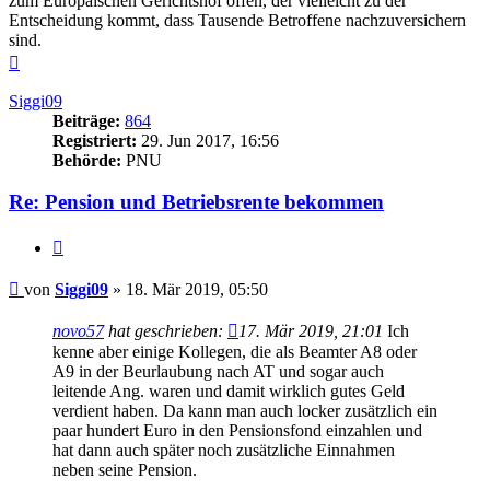
zum Europäischen Gerichtshof offen, der vielleicht zu der
Entscheidung kommt, dass Tausende Betroffene nachzuversichern
sind.
Nach
oben
Siggi09
Beiträge:
864
Registriert:
29. Jun 2017, 16:56
Behörde:
PNU
Re: Pension und Betriebsrente bekommen
Zitieren
Beitrag
von
Siggi09
»
18. Mär 2019, 05:50
novo57
hat geschrieben:
17. Mär 2019, 21:01
Ich
kenne aber einige Kollegen, die als Beamter A8 oder
A9 in der Beurlaubung nach AT und sogar auch
leitende Ang. waren und damit wirklich gutes Geld
verdient haben. Da kann man auch locker zusätzlich ein
paar hundert Euro in den Pensionsfond einzahlen und
hat dann auch später noch zusätzliche Einnahmen
neben seine Pension.