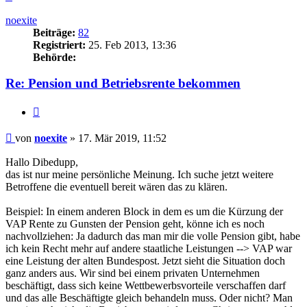
oben
noexite
Beiträge:
82
Registriert:
25. Feb 2013, 13:36
Behörde:
Re: Pension und Betriebsrente bekommen
Zitieren
Beitrag
von
noexite
»
17. Mär 2019, 11:52
Hallo Dibedupp,
das ist nur meine persönliche Meinung. Ich suche jetzt weitere
Betroffene die eventuell bereit wären das zu klären.
Beispiel: In einem anderen Block in dem es um die Kürzung der
VAP Rente zu Gunsten der Pension geht, könne ich es noch
nachvollziehen: Ja dadurch das man mir die volle Pension gibt, habe
ich kein Recht mehr auf andere staatliche Leistungen --> VAP war
eine Leistung der alten Bundespost. Jetzt sieht die Situation doch
ganz anders aus. Wir sind bei einem privaten Unternehmen
beschäftigt, dass sich keine Wettbewerbsvorteile verschaffen darf
und das alle Beschäftigte gleich behandeln muss. Oder nicht? Man