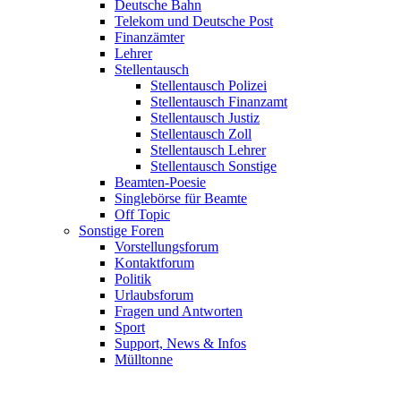
Deutsche Bahn
Telekom und Deutsche Post
Finanzämter
Lehrer
Stellentausch
Stellentausch Polizei
Stellentausch Finanzamt
Stellentausch Justiz
Stellentausch Zoll
Stellentausch Lehrer
Stellentausch Sonstige
Beamten-Poesie
Singlebörse für Beamte
Off Topic
Sonstige Foren
Vorstellungsforum
Kontaktforum
Politik
Urlaubsforum
Fragen und Antworten
Sport
Support, News & Infos
Mülltonne