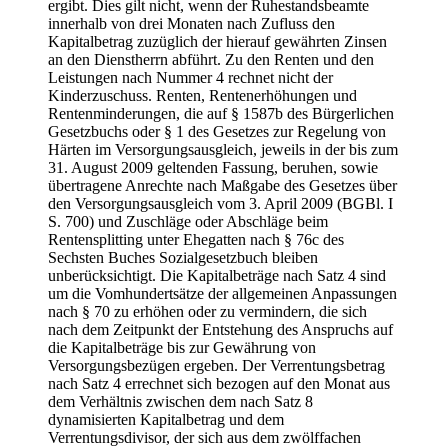
ergibt. Dies gilt nicht, wenn der Ruhestandsbeamte
innerhalb von drei Monaten nach Zufluss den
Kapitalbetrag zuzüglich der hierauf gewährten Zinsen
an den Dienstherrn abführt. Zu den Renten und den
Leistungen nach Nummer 4 rechnet nicht der
Kinderzuschuss. Renten, Rentenerhöhungen und
Rentenminderungen, die auf § 1587b des Bürgerlichen
Gesetzbuchs oder § 1 des Gesetzes zur Regelung von
Härten im Versorgungsausgleich, jeweils in der bis zum
31. August 2009 geltenden Fassung, beruhen, sowie
übertragene Anrechte nach Maßgabe des Gesetzes über
den Versorgungsausgleich vom 3. April 2009 (BGBl. I
S. 700) und Zuschläge oder Abschläge beim
Rentensplitting unter Ehegatten nach § 76c des
Sechsten Buches Sozialgesetzbuch bleiben
unberücksichtigt. Die Kapitalbeträge nach Satz 4 sind
um die Vomhundertsätze der allgemeinen Anpassungen
nach § 70 zu erhöhen oder zu vermindern, die sich
nach dem Zeitpunkt der Entstehung des Anspruchs auf
die Kapitalbeträge bis zur Gewährung von
Versorgungsbezügen ergeben. Der Verrentungsbetrag
nach Satz 4 errechnet sich bezogen auf den Monat aus
dem Verhältnis zwischen dem nach Satz 8
dynamisierten Kapitalbetrag und dem
Verrentungsdivisor, der sich aus dem zwölffachen