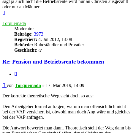
sagt ja auch nicht die Betriebsrente wird nur an Christen ausgezahlt
oder nur an Männer.
Nach
oben
Torquemada
Moderator
Beiträge:
3973
Registriert:
4. Jul 2012, 13:08
Behörde:
Ruheständler und Privatier
Geschlecht:
Re: Pension und Betriebsrente bekommen
Zitieren
Beitrag
von
Torquemada
»
17. Mär 2019, 14:09
Der korrekte theoretische Weg sieht doch so aus:
Den Arbeitgeber formal anfragen, warum man offensichtlich nicht
bei der VAP versichert ist, obwohl man doch Ang wäre und gleiches
bei der VAP anfragen.
Die Antwort bewertet man dann. Theoretisch steht der Weg dann bis