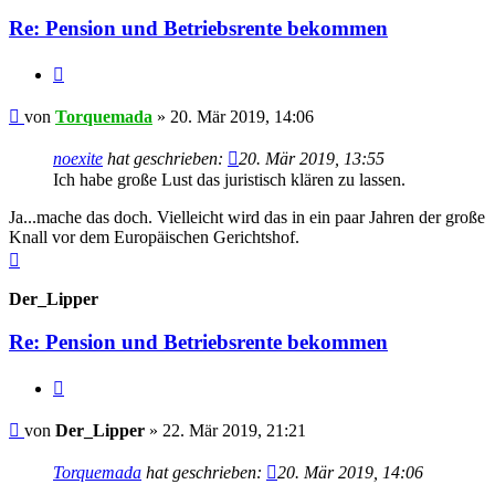
Re: Pension und Betriebsrente bekommen
Zitieren
Beitrag
von
Torquemada
»
20. Mär 2019, 14:06
noexite
hat geschrieben:
20. Mär 2019, 13:55
Ich habe große Lust das juristisch klären zu lassen.
Ja...mache das doch. Vielleicht wird das in ein paar Jahren der große
Knall vor dem Europäischen Gerichtshof.
Nach
oben
Der_Lipper
Re: Pension und Betriebsrente bekommen
Zitieren
Beitrag
von
Der_Lipper
»
22. Mär 2019, 21:21
Torquemada
hat geschrieben:
20. Mär 2019, 14:06