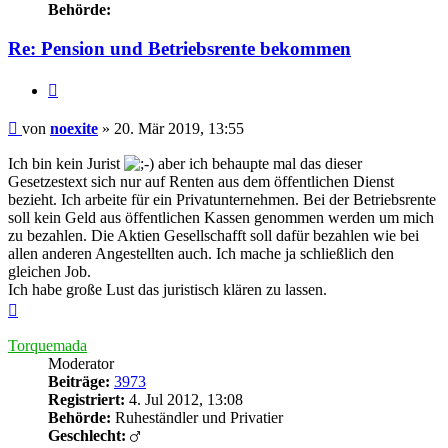
Behörde:
Re: Pension und Betriebsrente bekommen
Zitieren
Beitrag
von
noexite
»
20. Mär 2019, 13:55
Ich bin kein Jurist
aber ich behaupte mal das dieser
Gesetzestext sich nur auf Renten aus dem öffentlichen Dienst
bezieht. Ich arbeite für ein Privatunternehmen. Bei der Betriebsrente
soll kein Geld aus öffentlichen Kassen genommen werden um mich
zu bezahlen. Die Aktien Gesellschafft soll dafür bezahlen wie bei
allen anderen Angestellten auch. Ich mache ja schließlich den
gleichen Job.
Ich habe große Lust das juristisch klären zu lassen.
Nach
oben
Torquemada
Moderator
Beiträge:
3973
Registriert:
4. Jul 2012, 13:08
Behörde:
Ruheständler und Privatier
Geschlecht: