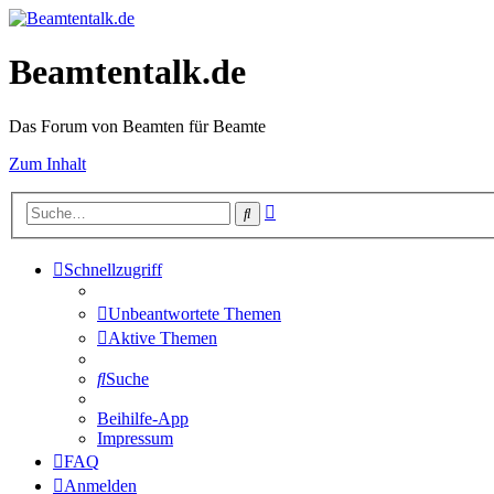
Beamtentalk.de
Das Forum von Beamten für Beamte
Zum Inhalt
Erweiterte
Suche
Suche
Schnellzugriff
Unbeantwortete Themen
Aktive Themen
Suche
Beihilfe-App
Impressum
FAQ
Anmelden