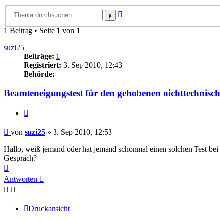
Erweiterte
Suche
Suche
1 Beitrag • Seite
1
von
1
suzi25
Beiträge:
1
Registriert:
3. Sep 2010, 12:43
Behörde:
Beamteneigungstest für den gehobenen nichttechnisch
Zitieren
Beitrag
von
suzi25
»
3. Sep 2010, 12:53
Hallo, weiß jemand oder hat jemand schonmal einen solchen Test be
Gespräch?
Nach
oben
Antworten
Druckansicht