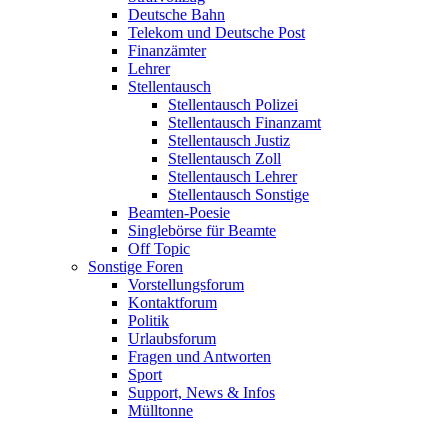
Deutsche Bahn
Telekom und Deutsche Post
Finanzämter
Lehrer
Stellentausch
Stellentausch Polizei
Stellentausch Finanzamt
Stellentausch Justiz
Stellentausch Zoll
Stellentausch Lehrer
Stellentausch Sonstige
Beamten-Poesie
Singlebörse für Beamte
Off Topic
Sonstige Foren
Vorstellungsforum
Kontaktforum
Politik
Urlaubsforum
Fragen und Antworten
Sport
Support, News & Infos
Mülltonne