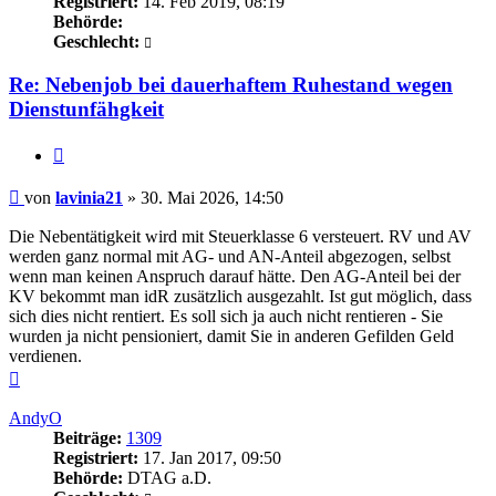
Registriert:
14. Feb 2019, 08:19
Behörde:
Geschlecht:
Re: Nebenjob bei dauerhaftem Ruhestand wegen
Dienstunfähgkeit
Zitieren
Beitrag
von
lavinia21
»
30. Mai 2026, 14:50
Die Nebentätigkeit wird mit Steuerklasse 6 versteuert. RV und AV
werden ganz normal mit AG- und AN-Anteil abgezogen, selbst
wenn man keinen Anspruch darauf hätte. Den AG-Anteil bei der
KV bekommt man idR zusätzlich ausgezahlt. Ist gut möglich, dass
sich dies nicht rentiert. Es soll sich ja auch nicht rentieren - Sie
wurden ja nicht pensioniert, damit Sie in anderen Gefilden Geld
verdienen.
Nach
oben
AndyO
Beiträge:
1309
Registriert:
17. Jan 2017, 09:50
Behörde:
DTAG a.D.