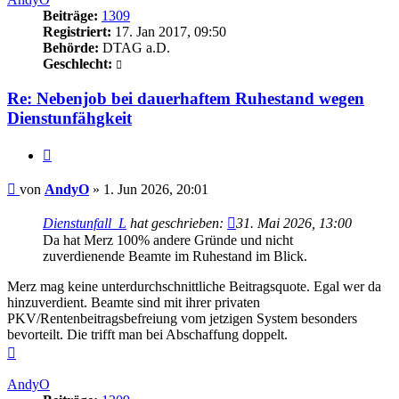
Beiträge:
1309
Registriert:
17. Jan 2017, 09:50
Behörde:
DTAG a.D.
Geschlecht:
Re: Nebenjob bei dauerhaftem Ruhestand wegen
Dienstunfähgkeit
Zitieren
Beitrag
von
AndyO
»
1. Jun 2026, 20:01
Dienstunfall_L
hat geschrieben:
31. Mai 2026, 13:00
Da hat Merz 100% andere Gründe und nicht
zuverdienende Beamte im Ruhestand im Blick.
Merz mag keine unterdurchschnittliche Beitragsquote. Egal wer da
hinzuverdient. Beamte sind mit ihrer privaten
PKV/Rentenbeitragsbefreiung vom jetzigen System besonders
bevorteilt. Die trifft man bei Abschaffung doppelt.
Nach
oben
AndyO