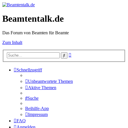
Beamtentalk.de
Das Forum von Beamten für Beamte
Zum Inhalt
Erweiterte
Suche
Suche
Schnellzugriff
Unbeantwortete Themen
Aktive Themen
Suche
Beihilfe-App
Impressum
FAQ
Anmelden