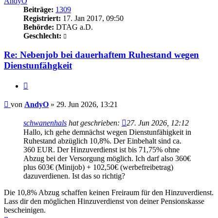
AndyO
Beiträge:
1309
Registriert:
17. Jan 2017, 09:50
Behörde:
DTAG a.D.
Geschlecht:
Re: Nebenjob bei dauerhaftem Ruhestand wegen
Dienstunfähgkeit
Zitieren
Beitrag
von
AndyO
»
29. Jun 2026, 13:21
schwanenhals
hat geschrieben:
27. Jun 2026, 12:12
Hallo, ich gehe demnächst wegen Dienstunfähigkeit in
Ruhestand abzüglich 10,8%. Der Einbehalt sind ca.
360 EUR. Der Hinzuverdienst ist bis 71,75% ohne
Abzug bei der Versorgung möglich. Ich darf also 360€
plus 603€ (Minijob) + 102,50€ (werbefreibetrag)
dazuverdienen. Ist das so richtig?
Die 10,8% Abzug schaffen keinen Freiraum für den Hinzuverdienst.
Lass dir den möglichen Hinzuverdienst von deiner Pensionskasse
bescheinigen.