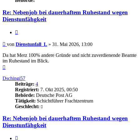
Behörde:
Re: Nebenjob bei dauerhaftem Ruhestand wegen
Dienstunfähgkeit
Zitieren
Beitrag
von
Dienstunfall_L
»
31. Mai 2026, 13:00
Da hat Merz 100% andere Gründe und nicht zuverdienende Beamte
im Ruhestand im Blick.
Nach
oben
Dschingi57
Beiträge:
4
Registriert:
7. Okt 2025, 00:50
Behörde:
Deutsche Post AG
Tätigkeit:
Schichtführer Frachtzentrum
Geschlecht:
Re: Nebenjob bei dauerhaftem Ruhestand wegen
Dienstunfähgkeit
Zitieren