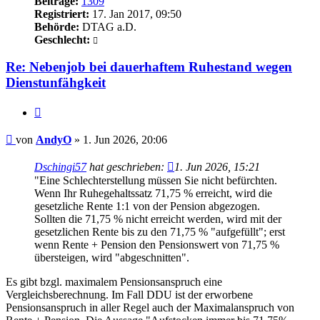
Beiträge:
1309
Registriert:
17. Jan 2017, 09:50
Behörde:
DTAG a.D.
Geschlecht:
Re: Nebenjob bei dauerhaftem Ruhestand wegen
Dienstunfähgkeit
Zitieren
Beitrag
von
AndyO
»
1. Jun 2026, 20:06
Dschingi57
hat geschrieben:
1. Jun 2026, 15:21
"Eine Schlechterstellung müssen Sie nicht befürchten.
Wenn Ihr Ruhegehaltssatz 71,75 % erreicht, wird die
gesetzliche Rente 1:1 von der Pension abgezogen.
Sollten die 71,75 % nicht erreicht werden, wird mit der
gesetzlichen Rente bis zu den 71,75 % "aufgefüllt"; erst
wenn Rente + Pension den Pensionswert von 71,75 %
übersteigen, wird "abgeschnitten".
Es gibt bzgl. maximalem Pensionsanspruch eine
Vergleichsberechnung. Im Fall DDU ist der erworbene
Pensionsanspruch in aller Regel auch der Maximalanspruch von