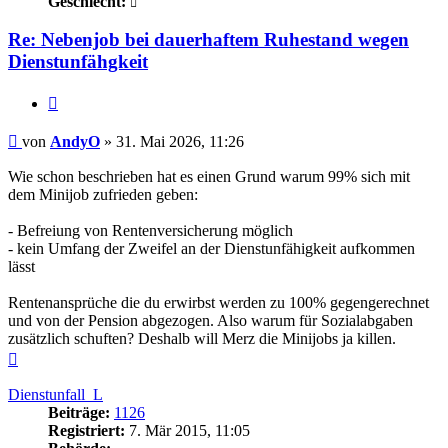
Geschlecht:
Re: Nebenjob bei dauerhaftem Ruhestand wegen
Dienstunfähgkeit
Zitieren
Beitrag
von
AndyO
»
31. Mai 2026, 11:26
Wie schon beschrieben hat es einen Grund warum 99% sich mit
dem Minijob zufrieden geben:
- Befreiung von Rentenversicherung möglich
- kein Umfang der Zweifel an der Dienstunfähigkeit aufkommen
lässt
Rentenansprüche die du erwirbst werden zu 100% gegengerechnet
und von der Pension abgezogen. Also warum für Sozialabgaben
zusätzlich schuften? Deshalb will Merz die Minijobs ja killen.
Nach
oben
Dienstunfall_L
Beiträge:
1126
Registriert:
7. Mär 2015, 11:05