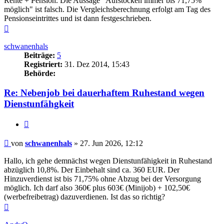
Rente + Pension. Die Aussage "Aufstocken immer bis 71,75%
möglich" ist falsch. Die Vergleichsberechnung erfolgt am Tag des
Pensionseintrittes und ist dann festgeschrieben.
Nach
oben
schwanenhals
Beiträge:
5
Registriert:
31. Dez 2014, 15:43
Behörde:
Re: Nebenjob bei dauerhaftem Ruhestand wegen
Dienstunfähgkeit
Zitieren
Beitrag
von
schwanenhals
»
27. Jun 2026, 12:12
Hallo, ich gehe demnächst wegen Dienstunfähigkeit in Ruhestand
abzüglich 10,8%. Der Einbehalt sind ca. 360 EUR. Der
Hinzuverdienst ist bis 71,75% ohne Abzug bei der Versorgung
möglich. Ich darf also 360€ plus 603€ (Minijob) + 102,50€
(werbefreibetrag) dazuverdienen. Ist das so richtig?
Nach
oben