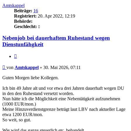
Amtskappel
Beiträge:
16
Registriert:
20. Apr 2022, 12:19
Behörde:
Geschlecht:
Nebenjob bei dauerhaftem Ruhestand wegen
Dienstunfähgkeit
Zitieren
Beitrag
von
Amtskappel
»
30. Mai 2026, 07:11
Guten Morgen liebe Kollegen.
Ich bin 49 Jahre alt und vor etwa drei Jahren dauerhaft wegen DU
in den den Ruhestand versetzt worden.
Nun hätte ich die Möglichkeit eine Nebentätigkeit aufzunehmen
(1000 EUR/mon.)
Meine Hinzuverdienstgrenze beträgt laut LBV nach aktueller Lage
etwa 1200 EUR/mon.
So weit, so gut.
Wie wird das ganze steuerlich etc. behandelt.