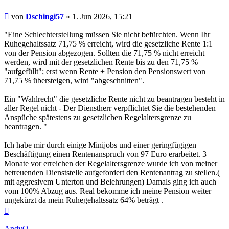
Beitrag
von
Dschingi57
»
1. Jun 2026, 15:21
"Eine Schlechterstellung müssen Sie nicht befürchten. Wenn Ihr
Ruhegehaltssatz 71,75 % erreicht, wird die gesetzliche Rente 1:1
von der Pension abgezogen. Sollten die 71,75 % nicht erreicht
werden, wird mit der gesetzlichen Rente bis zu den 71,75 %
"aufgefüllt"; erst wenn Rente + Pension den Pensionswert von
71,75 % übersteigen, wird "abgeschnitten".
Ein "Wahlrecht" die gesetzliche Rente nicht zu beantragen besteht in
aller Regel nicht - Der Dienstherr verpflichtet Sie die bestehenden
Anspüche spätestens zu gesetzlichen Regelaltersgrenze zu
beantragen. "
Ich habe mir durch einige Minijobs und einer geringfügigen
Beschäftigung einen Rentenanspruch von 97 Euro erarbeitet. 3
Monate vor erreichen der Regelaltersgrenze wurde ich von meiner
betreuenden Dienststelle aufgefordert den Rentenantrag zu stellen.(
mit aggresivem Unterton und Belehrungen) Damals ging ich auch
vom 100% Abzug aus. Real bekomme ich meine Pension weiter
ungekürzt da mein Ruhegehaltssatz 64% beträgt .
Nach
oben
AndyO