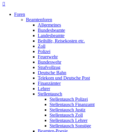
Foren
Beamtenforen
Allgemeines
Bundesbeamte
Landesbeamte
Beihilfe, Reisekosten etc.
Zoll
Polizei
Feuerwehr
Bundeswehr
Strafvollzug
Deutsche Bahn
Telekom und Deutsche Post
Finanzämter
Lehrer
Stellentausch
Stellentausch Polizei
Stellentausch Finanzamt
Stellentausch Justiz
Stellentausch Zoll
Stellentausch Lehrer
Stellentausch Sonstige
Beamten-Poesie