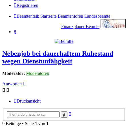
Registrieren
Beamtentalk
Startseite
Beamtenforen
Landesbeamte
Finanzplaner Beamte
Suche
Nebenjob bei dauerhaftem Ruhestand
wegen Dienstunfähgkeit
Moderator:
Moderatoren
Antworten
Druckansicht
Erweiterte
Suche
Suche
9 Beiträge • Seite
1
von
1