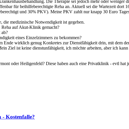
 Krankenhausbehandlung. Die Therapie sei jedoch mehr oder weniger di
ffenbar für beihilfeberechtigte Reha an. Aktuell sei die Wartezeit dor
hilfeberechtigt und 30% PKV). Meine PKV zahlt nur knapp 30 Euro Tages
, die medizinische Notwendigkeit ist gegeben.
 Reha auf Akut-Klinik gemacht?
t ab?
twendigkeit eines Einzelzimmers zu bekommen?
 Ende wirklich genug Konkretes zur Dienstfähigkeit drin, mit dem der 
ein Ziel ist keine dienstunfähigkeit, ich möchte arbeiten, aber ich kan
ont oder Heiligenfeld? Diese haben auch eine Privatklinik - evtl hat 
 - Kostenfalle?