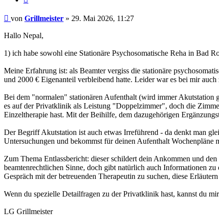
Beitrag
von
Grillmeister
»
29. Mai 2026, 11:27
Hallo Nepal,
1) ich habe sowohl eine Stationäre Psychosomatische Reha in Bad Rot
Meine Erfahrung ist: als Beamter vergiss die stationäre psychosomati
und 2000 € Eigenanteil verbleibend hatte. Leider war es bei mir auch 
Bei dem "normalen" stationären Aufenthalt (wird immer Akutstation 
es auf der Privatklinik als Leistung "Doppelzimmer", doch die Zimmer
Einzeltherapie hast. Mit der Beihilfe, dem dazugehörigen Ergänzung
Der Begriff Akutstation ist auch etwas Irreführend - da denkt man gl
Untersuchungen und bekommst für deinen Aufenthalt Wochenpläne 
Zum Thema Entlassbericht: dieser schildert dein Ankommen und den W
beamtenrechtlichen Sinne, doch gibt natürlich auch Informationen zu 
Gespräch mit der betreuenden Therapeutin zu suchen, diese Erläutern
Wenn du spezielle Detailfragen zu der Privatklinik hast, kannst du mi
LG Grillmeister