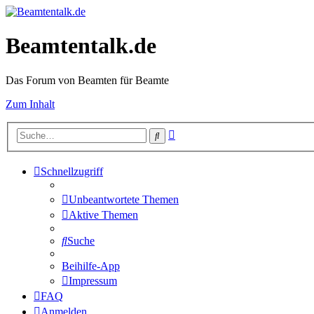
Beamtentalk.de
Das Forum von Beamten für Beamte
Zum Inhalt
Erweiterte
Suche
Suche
Schnellzugriff
Unbeantwortete Themen
Aktive Themen
Suche
Beihilfe-App
Impressum
FAQ
Anmelden