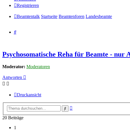
Registrieren
Beamtentalk
Startseite
Beamtenforen
Landesbeamte
Suche
Psychosomatische Reha für Beamte - nur A
Moderator:
Moderatoren
Antworten
Druckansicht
Erweiterte
Suche
Suche
20 Beiträge
1