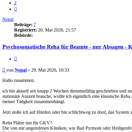
2
Nächste
Nepal
Beiträge:
7
Registriert:
20. Mai 2026, 21:57
Behörde:
Psychosomatische Reha für Beamte - nur Absagen - K
Zitieren
Beitrag
von
Nepal
»
29. Mai 2026, 10:33
Hallo zusammen,
ich bin aktuell seit knapp 2 Wochen dienstunfähig geschrieben und s
stationäre Auszeit brauche, wollte ich eigentlich eine klassische Reha
meiner Tätigkeit zusammenhängt.
Jetzt stoße ich auf Hürden oder bin schlichtweg zu doof, das System 
Reha Plätze nur für GKV?
Die von mir angerufenen Kliniken, wie Bad Pyrmont oder Heiligenfeld