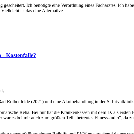
g gescheitert. Ich benötigte eine Verordnung eines Facharztes. Ich 
elleicht ist das eine Alternative.
 - Kostenfalle?
l,
ad Rothenfelde (2021) und eine Akutbehandlung in der S. Privatklinik 
omatische Reha. Bei mir hat die Krankenkassen mit dem D. als ersten Bu
 war es bei mir auch zum größten Teil "betreutes Fitnessstudio", da zu
ation genannt) übernehmen Beihilfe und PKV entsprechend deiner vers