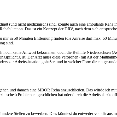
edingt (und nicht medizinisch) sind, könnte auch eine ambulante Reha
e Rehabilitation. Das ist ein Konzept der DRV, nach dem sich entsprech
e bei mir in 50 Minuten Entfernung finden (die Anreise darf max. 60 Min
ung sind.
 noch keine Antwort bekommen, doch die Beihilfe Niedersachsen (Acht
gungspflichtig ist. Der Arzt muss diese verordnen (mit Art der Maßna
zur Arbeitssituation geäußert und in welcher Form dir ein gesundes A
zu gehen und danach eine MBOR Reha anzuschließen. Das würde ich mit
dizinisches) Problem eingeschlichen hat oder durch die Arbeitsplatzkon
auf andere Stellen zu bewerben. Dies könntest du entweder von dir aus