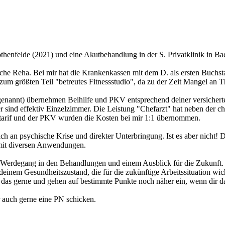
henfelde (2021) und eine Akutbehandlung in der S. Privatklinik in Bad
sche Reha. Bei mir hat die Krankenkassen mit dem D. als ersten Buchstab
zum größten Teil "betreutes Fitnessstudio", da zu der Zeit Mangel an Th
genannt) übernehmen Beihilfe und PKV entsprechend deiner versicherte
 sind effektiv Einzelzimmer. Die Leistung "Chefarzt" hat neben der ch
starif und der PKV wurden die Kosten bei mir 1:1 übernommen.
eich an psychische Krise und direkter Unterbringung. Ist es aber nicht!
mit diversen Anwendungen.
erdegang in den Behandlungen und einem Ausblick für die Zukunft. Die
deinem Gesundheitszustand, die für die zukünftige Arbeitssituation wi
 das gerne und gehen auf bestimmte Punkte noch näher ein, wenn dir das
r auch gerne eine PN schicken.