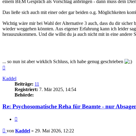
einem BEM Gespräch als Vorschlag anbringen - dann muss dein Dienst
Das ließe sich auch mit einer oder gar beiden o.g. Möglichkeiten kom
Wichtig wäre mir bei Wahl der Alternative 3 auch, dass du dir sicher 
wieder weggehen könnten. Aus eigener Erfahrung kann ich leider sage
herauszukommen. Und die willst du ja auch nicht mit in eine andere St
... so nun ist aber wirklich Schluss, ich habe genug geschrieben
Nach
oben
Kaddel
Beiträge:
11
Registriert:
7. Mär 2025, 14:54
Behörde:
Re: Psychosomatische Reha für Beamte - nur Absagen
Zitieren
Beitrag
von
Kaddel
»
29. Mai 2026, 12:22