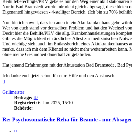
Beihilfeberechtigte/PKV gebe es nur den Weg einer akut stationären
Nur in Bad Bramstedt wurde mir nicht gleich abgesagt, diese bieten o
Eigenanteil hingewiesen - 4-stelliger Bereich. (Ich bin zu 70% bei
Nun bin ich soweit, dass ich auch in ein Akutkrankenhaus gehe würde
Wer von euch stand vor demselben Problem und hat den Wechsel von
Deckt hier die Behilfe/PKV die allg. Krankenhausleistungen komplet
Gibt es die Möglichkeit ein ärztliches Attest zur medizinischen No
Und wichtig: steht auch im Entlassbericht eines Aktukrankenhauses am
merke, dass ich mit dem Klientel so nicht mehr weiterarbeiten kann. M
ohne meine Gesundheit dauerhaft zu gefährden.
Hat jemand Erfahrungen mit der Aktustation Bad Bramstedt , Bad Pyrm
Ich danke euch jetzt schon für eure Hilfe und den Austausch.
Nach
oben
Grillmeister
Beiträge:
47
Registriert:
6. Jun 2025, 15:10
Behörde:
Re: Psychosomatische Reha für Beamte - nur Absagen
Zitieren