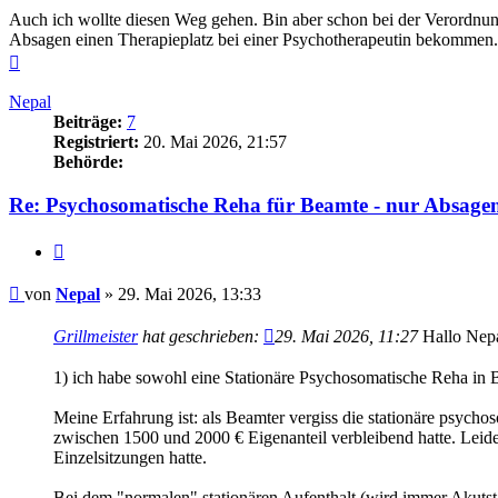
Auch ich wollte diesen Weg gehen. Bin aber schon bei der Verordnun
Absagen einen Therapieplatz bei einer Psychotherapeutin bekommen. Vi
Nach
oben
Nepal
Beiträge:
7
Registriert:
20. Mai 2026, 21:57
Behörde:
Re: Psychosomatische Reha für Beamte - nur Absagen
Zitieren
Beitrag
von
Nepal
»
29. Mai 2026, 13:33
Grillmeister
hat geschrieben:
29. Mai 2026, 11:27
Hallo Nepa
1) ich habe sowohl eine Stationäre Psychosomatische Reha in B
Meine Erfahrung ist: als Beamter vergiss die stationäre psychos
zwischen 1500 und 2000 € Eigenanteil verbleibend hatte. Leider
Einzelsitzungen hatte.
Bei dem "normalen" stationären Aufenthalt (wird immer Akutst