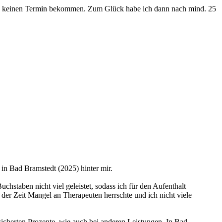
habe keinen Termin bekommen. Zum Glück habe ich dann nach mind. 25
in Bad Bramstedt (2025) hinter mir.
chstaben nicht viel geleistet, sodass ich für den Aufenthalt
 der Zeit Mangel an Therapeuten herrschte und ich nicht viele
icherten Prozente, wie auch bei anderen Leistungen. In Bad