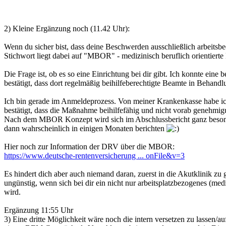
2) Kleine Ergänzung noch (11.42 Uhr):
Wenn du sicher bist, dass deine Beschwerden ausschließlich arbeitsb
Stichwort liegt dabei auf "MBOR" - medizinisch beruflich orientiert
Die Frage ist, ob es so eine Einrichtung bei dir gibt. Ich konnte ein
bestätigt, dass dort regelmäßig beihilfeberechtigte Beamte in Behandl
Ich bin gerade im Anmeldeprozess. Von meiner Krankenkasse habe ich
bestätigt, dass die Maßnahme beihilfefähig und nicht vorab genehmi
Nach dem MBOR Konzept wird sich im Abschlussbericht ganz besonders 
dann wahrscheinlich in einigen Monaten berichten
Hier noch zur Information der DRV über die MBOR:
https://www.deutsche-rentenversicherung ... onFile&v=3
Es hindert dich aber auch niemand daran, zuerst in die Akutklinik 
ungünstig, wenn sich bei dir ein nicht nur arbeitsplatzbezogenes (me
wird.
Ergänzung 11:55 Uhr
3) Eine dritte Möglichkeit wäre noch die intern versetzen zu lassen/