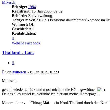
Mikesch
Beiträge:
1984
Registriert:
16. Jan 2006, 09:52
Behörde:
Zollverwaltung
Tätigkeit:
Seit 2017 als Pensionär dauerhaft als Nomade im 4x
Wohnort:
OL
Geschlecht:
Kontaktdaten:
Kontaktdaten
von
Website
Facebook
Mikesch
Thailand - Laos
Zitieren
Beitrag
von
Mikesch
»
8. Jan 2015, 01:23
Moinsen,
gerade wieder zurück und muss mich an die Kälte gewöhnen
Da das alles zuviel ist, verlinke ich hier auf meine Homepage...
Motorradtour von Chinag Mai aus in Nord-Thailand durch den Norden