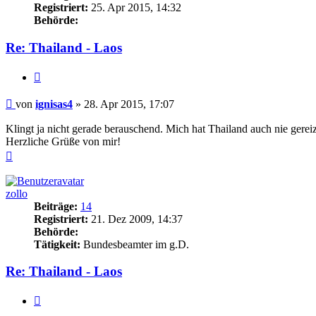
Registriert:
25. Apr 2015, 14:32
Behörde:
Re: Thailand - Laos
Zitieren
Beitrag
von
ignisas4
»
28. Apr 2015, 17:07
Klingt ja nicht gerade berauschend. Mich hat Thailand auch nie gere
Herzliche Grüße von mir!
Nach
oben
zollo
Beiträge:
14
Registriert:
21. Dez 2009, 14:37
Behörde:
Tätigkeit:
Bundesbeamter im g.D.
Re: Thailand - Laos
Zitieren