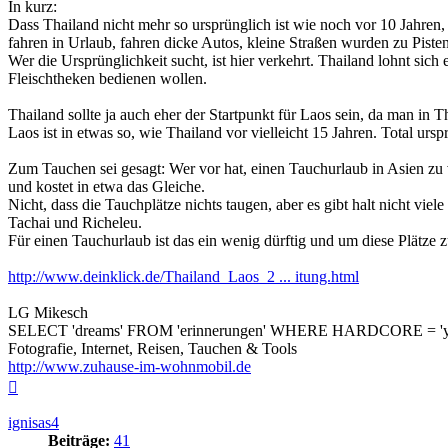
In kurz:
Dass Thailand nicht mehr so ursprünglich ist wie noch vor 10 Jahren, 
fahren in Urlaub, fahren dicke Autos, kleine Straßen wurden zu Pisten
Wer die Ursprünglichkeit sucht, ist hier verkehrt. Thailand lohnt sic
Fleischtheken bedienen wollen.
Thailand sollte ja auch eher der Startpunkt für Laos sein, da man in 
Laos ist in etwas so, wie Thailand vor vielleicht 15 Jahren. Total ursp
Zum Tauchen sei gesagt: Wer vor hat, einen Tauchurlaub in Asien zu ve
und kostet in etwa das Gleiche.
Nicht, dass die Tauchplätze nichts taugen, aber es gibt halt nicht 
Tachai und Richeleu.
Für einen Tauchurlaub ist das ein wenig dürftig und um diese Plätze 
http://www.deinklick.de/Thailand_Laos_2 ... itung.html
LG Mikesch
SELECT 'dreams' FROM 'erinnerungen' WHERE HARDCORE = 'y
Fotografie, Internet, Reisen, Tauchen & Tools
http://www.zuhause-im-wohnmobil.de
Nach
oben
ignisas4
Beiträge:
41