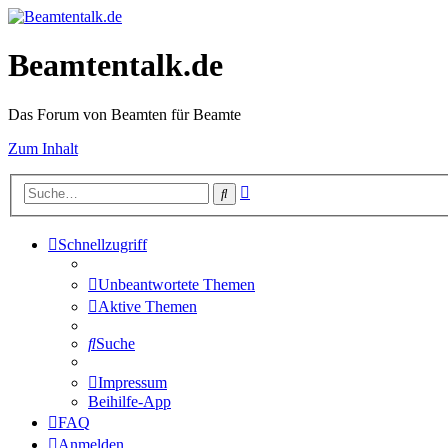
Beamtentalk.de
Das Forum von Beamten für Beamte
Zum Inhalt
Erweiterte
Suche
Suche
Schnellzugriff
Unbeantwortete Themen
Aktive Themen
Suche
Impressum
Beihilfe-App
FAQ
Anmelden