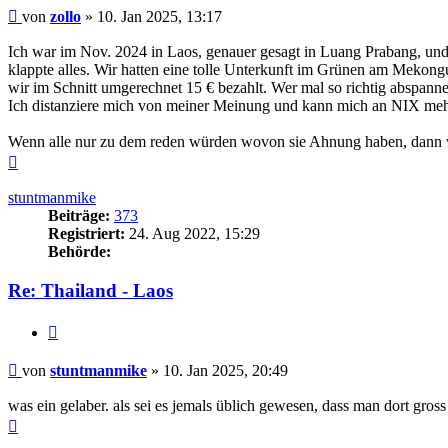
Beitrag
von
zollo
»
10. Jan 2025, 13:17
Ich war im Nov. 2024 in Laos, genauer gesagt in Luang Prabang, und h
klappte alles. Wir hatten eine tolle Unterkunft im Grünen am Mekong
wir im Schnitt umgerechnet 15 € bezahlt. Wer mal so richtig abspannen
Ich distanziere mich von meiner Meinung und kann mich an NIX meh
Wenn alle nur zu dem reden würden wovon sie Ahnung haben, dann wä
Nach
oben
stuntmanmike
Beiträge:
373
Registriert:
24. Aug 2022, 15:29
Behörde:
Re: Thailand - Laos
Zitieren
Beitrag
von
stuntmanmike
»
10. Jan 2025, 20:49
was ein gelaber. als sei es jemals üblich gewesen, dass man dort gross 
Nach
oben