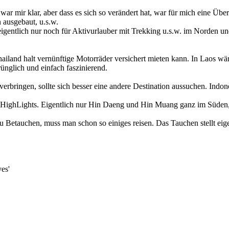
war mir klar, aber dass es sich so verändert hat, war für mich eine Übe
 ausgebaut, u.s.w.
h eigentlich nur noch für Aktivurlauber mit Trekking u.s.w. im Norden 
Thailand halt vernünftige Motorräder versichert mieten kann. In Laos w
rünglich und einfach faszinierend.
rbringen, sollte sich besser eine andere Destination aussuchen. Indones
viele HighLights. Eigentlich nur Hin Daeng und Hin Muang ganz im Süde
zu Betauchen, muss man schon so einiges reisen. Das Tauchen stellt eige
es'