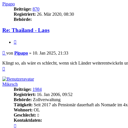
Pipapo
Beiträge:
870
Registriert:
26. Mär 2020, 08:30
Behörde:
Re: Thailand - Laos
Zitieren
Beitrag
von
Pipapo
»
10. Jan 2025, 21:33
Klingt so, als wäre es schlecht, wenn sich Länder weiterentwickeln un
Nach
oben
Mikesch
Beiträge:
1984
Registriert:
16. Jan 2006, 09:52
Behörde:
Zollverwaltung
Tätigkeit:
Seit 2017 als Pensionär dauerhaft als Nomade im 4x
Wohnort:
OL
Geschlecht:
Kontaktdaten:
Kontaktdaten