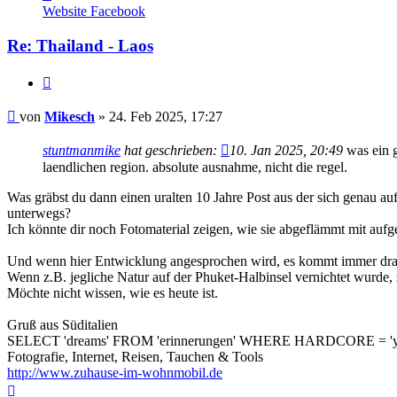
von
Website
Facebook
Mikesch
Re: Thailand - Laos
Zitieren
Beitrag
von
Mikesch
»
24. Feb 2025, 17:27
stuntmanmike
hat geschrieben:
10. Jan 2025, 20:49
was ein g
laendlichen region. absolute ausnahme, nicht die regel.
Was gräbst du dann einen uralten 10 Jahre Post aus der sich genau 
unterwegs?
Ich könnte dir noch Fotomaterial zeigen, wie sie abgeflämmt mit auf
Und wenn hier Entwicklung angesprochen wird, es kommt immer drau
Wenn z.B. jegliche Natur auf der Phuket-Halbinsel vernichtet wurde, s
Möchte nicht wissen, wie es heute ist.
Gruß aus Süditalien
SELECT 'dreams' FROM 'erinnerungen' WHERE HARDCORE = 'y
Fotografie, Internet, Reisen, Tauchen & Tools
http://www.zuhause-im-wohnmobil.de
Nach