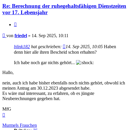
Re: Berechnung der ruhegehaltsfähigen Dienstzeiten
vor 17. Lebensjahr
Zitieren
Beitrag
von
friedel
»
14. Sep 2025, 10:11
blink182
hat geschrieben:
14. Sep 2025, 10:05
Haben
denn hier alle ihren Bescheid schon erhalten?
Ich habe noch gar nichts gehört...
Hallo,
nein, auch ich habe bisher ebenfalls noch nichts gehört, obwohl ich
meinen Antrag am 30.12.2023 abgesendet habe.
Es wäre mal interessant, zu erfahren, ob es jüngste
Neuberechnungen gegeben hat.
MfG
Nach
oben
Murmels Frauchen