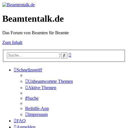
Beamtentalk.de
Das Forum von Beamten für Beamte
Zum Inhalt
Erweiterte
Suche
Suche
Schnellzugriff
Unbeantwortete Themen
Aktive Themen
Suche
Beihilfe-App
Impressum
FAQ
Anmelden