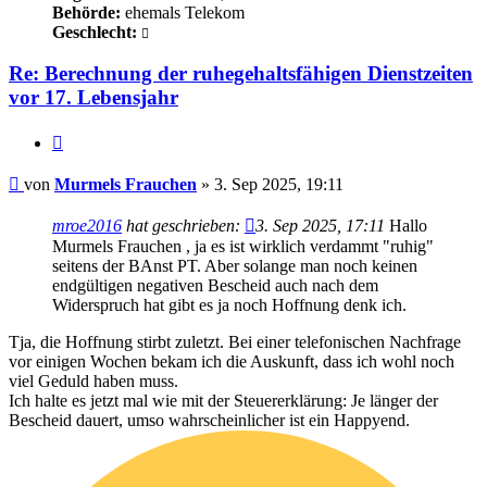
Behörde:
ehemals Telekom
Geschlecht:
Re: Berechnung der ruhegehaltsfähigen Dienstzeiten
vor 17. Lebensjahr
Zitieren
Beitrag
von
Murmels Frauchen
»
3. Sep 2025, 19:11
mroe2016
hat geschrieben:
3. Sep 2025, 17:11
Hallo
Murmels Frauchen , ja es ist wirklich verdammt "ruhig"
seitens der BAnst PT. Aber solange man noch keinen
endgültigen negativen Bescheid auch nach dem
Widerspruch hat gibt es ja noch Hoffnung denk ich.
Tja, die Hoffnung stirbt zuletzt. Bei einer telefonischen Nachfrage
vor einigen Wochen bekam ich die Auskunft, dass ich wohl noch
viel Geduld haben muss.
Ich halte es jetzt mal wie mit der Steuererklärung: Je länger der
Bescheid dauert, umso wahrscheinlicher ist ein Happyend.