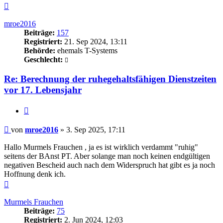
Nach
oben
mroe2016
Beiträge:
157
Registriert:
21. Sep 2024, 13:11
Behörde:
ehemals T-Systems
Geschlecht:
Re: Berechnung der ruhegehaltsfähigen Dienstzeiten
vor 17. Lebensjahr
Zitieren
Beitrag
von
mroe2016
»
3. Sep 2025, 17:11
Hallo Murmels Frauchen , ja es ist wirklich verdammt "ruhig"
seitens der BAnst PT. Aber solange man noch keinen endgültigen
negativen Bescheid auch nach dem Widerspruch hat gibt es ja noch
Hoffnung denk ich.
Nach
oben
Murmels Frauchen
Beiträge:
75
Registriert:
2. Jun 2024, 12:03