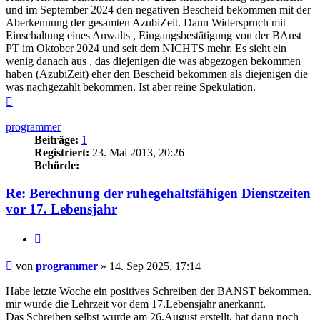
und im September 2024 den negativen Bescheid bekommen mit der
Aberkennung der gesamten AzubiZeit. Dann Widerspruch mit
Einschaltung eines Anwalts , Eingangsbestätigung von der BAnst
PT im Oktober 2024 und seit dem NICHTS mehr. Es sieht ein
wenig danach aus , das diejenigen die was abgezogen bekommen
haben (AzubiZeit) eher den Bescheid bekommen als diejenigen die
was nachgezahlt bekommen. Ist aber reine Spekulation.
Nach
oben
programmer
Beiträge:
1
Registriert:
23. Mai 2013, 20:26
Behörde:
Re: Berechnung der ruhegehaltsfähigen Dienstzeiten
vor 17. Lebensjahr
Zitieren
Beitrag
von
programmer
»
14. Sep 2025, 17:14
Habe letzte Woche ein positives Schreiben der BANST bekommen.
mir wurde die Lehrzeit vor dem 17.Lebensjahr anerkannt.
Das Schreiben selbst wurde am 26.August erstellt, hat dann noch