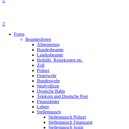
Foren
Beamtenforen
Allgemeines
Bundesbeamte
Landesbeamte
Beihilfe, Reisekosten etc.
Zoll
Polizei
Feuerwehr
Bundeswehr
Strafvollzug
Deutsche Bahn
Telekom und Deutsche Post
Finanzämter
Lehrer
Stellentausch
Stellentausch Polizei
Stellentausch Finanzamt
Stellentausch Justiz