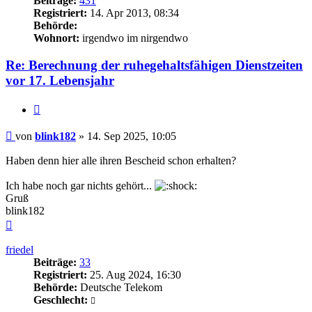
Beiträge:
431
Registriert:
14. Apr 2013, 08:34
Behörde:
Wohnort:
irgendwo im nirgendwo
Re: Berechnung der ruhegehaltsfähigen Dienstzeiten
vor 17. Lebensjahr
Zitieren
Beitrag
von
blink182
»
14. Sep 2025, 10:05
Haben denn hier alle ihren Bescheid schon erhalten?
Ich habe noch gar nichts gehört...
Gruß
blink182
Nach
oben
friedel
Beiträge:
33
Registriert:
25. Aug 2024, 16:30
Behörde:
Deutsche Telekom
Geschlecht: