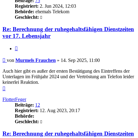
Beiträge:
75
Registriert:
2. Jun 2024, 12:03
Behörde:
ehemals Telekom
Geschlecht:
Re: Berechnung der ruhegehaltsfähigen Dienstzeiten
vor 17. Lebensjahr
Zitieren
Beitrag
von
Murmels Frauchen
»
14. Sep 2025, 11:00
Auch hier gibt es außer der ersten Bestätigung des Eintreffens der
Unterlagen im Frühjahr 2024 und der Vertröstung am Telefon leider
keinerlei Reaktion.
Nach
oben
FlotterFeger
Beiträge:
12
Registriert:
12. Aug 2023, 20:17
Behörde:
Geschlecht:
Re: Berechnung der ruhegehaltsfähigen Dienstzeiten