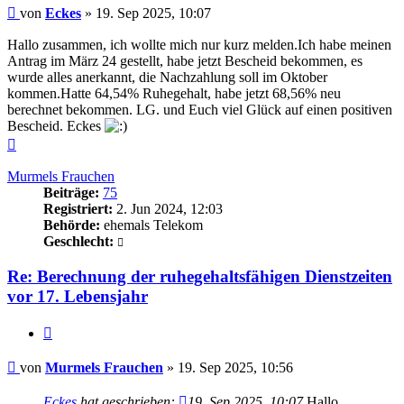
Beitrag
von
Eckes
»
19. Sep 2025, 10:07
Hallo zusammen, ich wollte mich nur kurz melden.Ich habe meinen
Antrag im März 24 gestellt, habe jetzt Bescheid bekommen, es
wurde alles anerkannt, die Nachzahlung soll im Oktober
kommen.Hatte 64,54% Ruhegehalt, habe jetzt 68,56% neu
berechnet bekommen. LG. und Euch viel Glück auf einen positiven
Bescheid. Eckes
Nach
oben
Murmels Frauchen
Beiträge:
75
Registriert:
2. Jun 2024, 12:03
Behörde:
ehemals Telekom
Geschlecht:
Re: Berechnung der ruhegehaltsfähigen Dienstzeiten
vor 17. Lebensjahr
Zitieren
Beitrag
von
Murmels Frauchen
»
19. Sep 2025, 10:56
Eckes
hat geschrieben:
19. Sep 2025, 10:07
Hallo