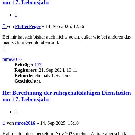
vor 17. Lebensjahr
Zitieren
Beitrag
von
FlotterFeger
»
14. Sep 2025, 12:26
Bei mir hat sich bisher auch nichts getan, außer wie bei anderen das
man sich in Geduld üben soll.
Nach
oben
mroe2016
Beiträge:
157
Registriert:
21. Sep 2024, 13:11
Behörde:
ehemals T-Systems
Geschlecht:
Re: Berechnung der ruhegehaltsfähigen Dienstzeiten
vor 17. Lebensjahr
Zitieren
Beitrag
von
mroe2016
»
14. Sep 2025, 15:10
Hallo, ich hab seinerzeit im Nov 2023 meinen Antrag abgeschickt