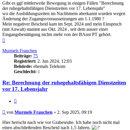
Gibt es ggf mittlerweile Bewegung in einigen Fällen "Berechnung
der ruhegehaltsfähigen Dienstzeiten vor 17. Lebensjahr"
wo die Ausbildungszeiten im Nachhinein aberkannt wurden wegen
Änderung der Zugangsvorraussetzungen am 1.1.1980 ?
Mein negativer Bescheid kam im Sept. 2024 und mein Einspruch
(mit Anwalt) stammt aus Okt. 2024 , seit dem ausser einer
Eingangsbestätigung nichts mehr von der BAnst PT gehört.
Nach
oben
Murmels Frauchen
Beiträge:
75
Registriert:
2. Jun 2024, 12:03
Behörde:
ehemals Telekom
Geschlecht:
Re: Berechnung der ruhegehaltsfähigen Dienstzeiten
vor 17. Lebensjahr
Zitieren
Beitrag
von
Murmels Frauchen
»
2. Sep 2025, 09:19
Hier herrscht nach wie vor Grabesruhe. Ich habe noch nicht mal
einen abschließenden Bescheid nach 1,5 Jahren.