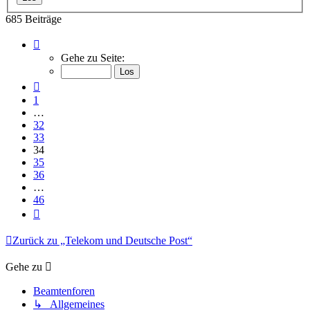
685 Beiträge
Seite
34
Gehe zu Seite:
von
46
Vorherige
1
…
32
33
34
35
36
…
46
Nächste
Zurück zu „Telekom und Deutsche Post“
Gehe zu
Beamtenforen
↳ Allgemeines