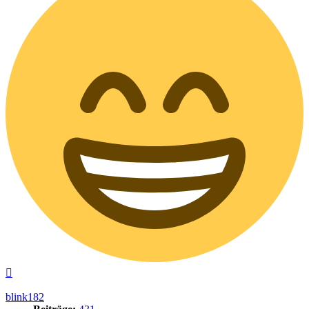
Nach
oben
blink182