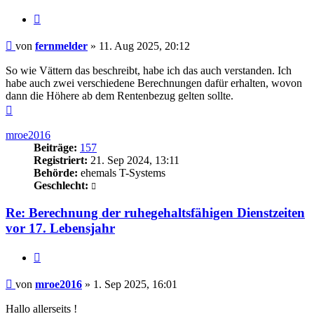
Zitieren
Beitrag
von
fernmelder
»
11. Aug 2025, 20:12
So wie Vättern das beschreibt, habe ich das auch verstanden. Ich
habe auch zwei verschiedene Berechnungen dafür erhalten, wovon
dann die Höhere ab dem Rentenbezug gelten sollte.
Nach
oben
mroe2016
Beiträge:
157
Registriert:
21. Sep 2024, 13:11
Behörde:
ehemals T-Systems
Geschlecht:
Re: Berechnung der ruhegehaltsfähigen Dienstzeiten
vor 17. Lebensjahr
Zitieren
Beitrag
von
mroe2016
»
1. Sep 2025, 16:01
Hallo allerseits !