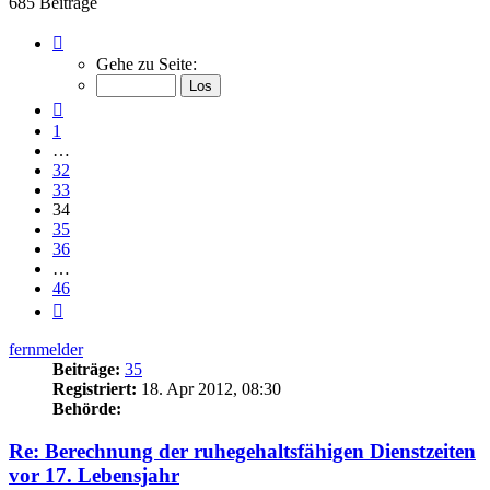
685 Beiträge
Seite
34
Gehe zu Seite:
von
46
Vorherige
1
…
32
33
34
35
36
…
46
Nächste
fernmelder
Beiträge:
35
Registriert:
18. Apr 2012, 08:30
Behörde:
Re: Berechnung der ruhegehaltsfähigen Dienstzeiten
vor 17. Lebensjahr