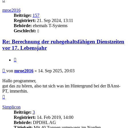
oben
mroe2016
Beiträge:
157
Registriert:
21. Sep 2024, 13:11
Behörde:
ehemals T-Systems
Geschlecht:
Re: Berechnung der ruhegehaltsfähigen Dienstzeiten
vor 17. Lebensjahr
Zitieren
Beitrag
von
mroe2016
»
14. Sep 2025, 20:03
Hallo programmer,
gut das zu hören, also tut sich was im Hintergrund bei der BAnst-
PT, immerhin.
Nach
oben
Simplicon
Beiträge:
3
Registriert:
14. Feb 2019, 14:00
Behörde:
DPDHL AG
Tätigkeit:
Mit 40 Tonnen unterwegs im Norden.