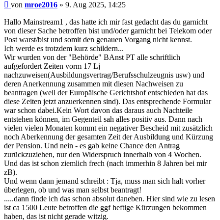
Beitrag
von
mroe2016
»
9. Aug 2025, 14:25
Hallo Mainstream1 , das hatte ich mir fast gedacht das du garnicht
von dieser Sache betroffen bist und/oder garnicht bei Telekom oder
Post warst/bist und somit den genauen Vorgang nicht kennst.
Ich werde es trotzdem kurz schildern...
Wir wurden von der "Behörde" BAnst PT alle schriftlich
aufgefordert Zeiten vorm 17 Lj
nachzuweisen(Ausbildungsvertrag/Berufsschulzeugnis usw) und
deren Anerkennung zusammen mit diesen Nachweisen zu
beantragen (weil der Europäische Gerichtshof entschieden hat das
diese Zeiten jetzt anzuerkennen sind). Das entsprechende Formular
war schon dabei.Kein Wort davon das daraus auch Nachteile
entstehen können, im Gegenteil sah alles positiv aus. Dann nach
vielen vielen Monaten kommt ein negativer Bescheid mit zusätzlich
noch Aberkennung der gesamten Zeit der Ausbildung und Kürzung
der Pension. Und nein - es gab keine Chance den Antrag
zurückzuziehen, nur den Widerspruch innerhalb von 4 Wochen.
Und das ist schon ziemlich frech (nach immerhin 8 Jahren bei mir
zB).
Und wenn dann jemand schreibt : Tja, muss man sich halt vorher
überlegen, ob und was man selbst beantragt!
.....dann finde ich das schon absolut daneben. Hier sind wie zu lesen
ist ca 1500 Leute betroffen die ggf heftige Kürzungen bekommen
haben, das ist nicht gerade witzig.