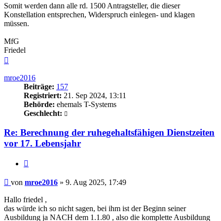
Somit werden dann alle rd. 1500 Antragsteller, die dieser
Konstellation entsprechen, Widerspruch einlegen- und klagen
müssen.
MfG
Friedel
Nach
oben
mroe2016
Beiträge:
157
Registriert:
21. Sep 2024, 13:11
Behörde:
ehemals T-Systems
Geschlecht:
Re: Berechnung der ruhegehaltsfähigen Dienstzeiten
vor 17. Lebensjahr
Zitieren
Beitrag
von
mroe2016
»
9. Aug 2025, 17:49
Hallo friedel ,
das würde ich so nicht sagen, bei ihm ist der Beginn seiner
Ausbildung ja NACH dem 1.1.80 , also die komplette Ausbildung