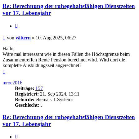
Re: Berechnung der ruhegehaltsfähigen Dienstzeiten
vor 17. Lebensjahr
Zitieren
Beitrag
von
vättern
»
10. Aug 2025, 06:27
Hallo,
Wäre mal interessant wie in diesen Fällen die Höchstgrenze beim
Zusammentreffen Rente Pension berechnet wird. Wird dort die
komplette Ausbildungszeit angerechnet?
Nach
oben
mroe2016
Beiträge:
157
Registriert:
21. Sep 2024, 13:11
Behörde:
ehemals T-Systems
Geschlecht:
Re: Berechnung der ruhegehaltsfähigen Dienstzeiten
vor 17. Lebensjahr
Zitieren