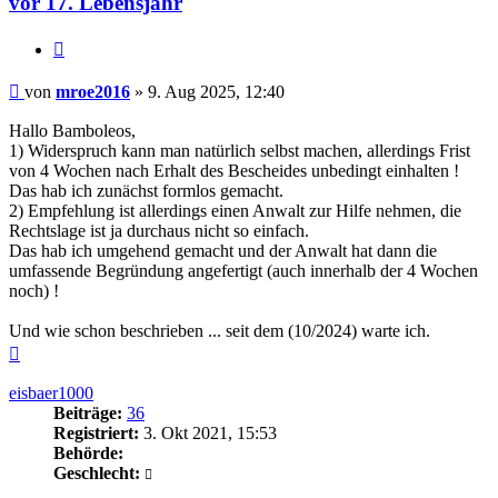
vor 17. Lebensjahr
Zitieren
Beitrag
von
mroe2016
»
9. Aug 2025, 12:40
Hallo Bamboleos,
1) Widerspruch kann man natürlich selbst machen, allerdings Frist
von 4 Wochen nach Erhalt des Bescheides unbedingt einhalten !
Das hab ich zunächst formlos gemacht.
2) Empfehlung ist allerdings einen Anwalt zur Hilfe nehmen, die
Rechtslage ist ja durchaus nicht so einfach.
Das hab ich umgehend gemacht und der Anwalt hat dann die
umfassende Begründung angefertigt (auch innerhalb der 4 Wochen
noch) !
Und wie schon beschrieben ... seit dem (10/2024) warte ich.
Nach
oben
eisbaer1000
Beiträge:
36
Registriert:
3. Okt 2021, 15:53
Behörde:
Geschlecht: