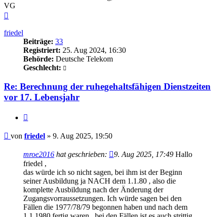
VG
Nach
oben
friedel
Beiträge:
33
Registriert:
25. Aug 2024, 16:30
Behörde:
Deutsche Telekom
Geschlecht:
Re: Berechnung der ruhegehaltsfähigen Dienstzeiten
vor 17. Lebensjahr
Zitieren
Beitrag
von
friedel
»
9. Aug 2025, 19:50
mroe2016
hat geschrieben:
9. Aug 2025, 17:49
Hallo
friedel ,
das würde ich so nicht sagen, bei ihm ist der Beginn
seiner Ausbildung ja NACH dem 1.1.80 , also die
komplette Ausbildung nach der Änderung der
Zugangsvorraussetzungen. Ich würde sagen bei den
Fällen die 1977/78/79 begonnen haben und nach dem
1.1.1980 fertig waren , bei den Fällen ist es auch strittig