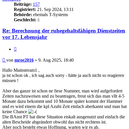
Beiträge:
157
Registriert:
21. Sep 2024, 13:11
Behörde:
ehemals T-Systems
Geschlecht:
Re: Berechnung der ruhegehaltsfähigen Dienstzeiten
vor 17. Lebensjahr
Zitieren
Beitrag
von
mroe2016
»
9. Aug 2025, 18:40
Hallo Mainstream1 ,
ja ist schon ok , ich sag auch sorry - hätte ja auch nicht so reagieren
müssen !
Aber das ganze ist schon ne fiese Nummer, man wird aufgefordert
Zeiten nachzuweisen und zu beantragen, freut sich das man vllt 4-5
Monate dazu bekommt und 10 Monate später kommt der Hammer
und es wird einem die kpl Azubi Zeit einfach aberkannt und man hat
keine Chance
Die BAnst PT hat diese Situation eiskalt ausgenutzt und einfach die
alten Bescheide abgeändert obwohl das nicht rechtens ist.
Aber noch besteht etwas Hoffnung, warten wir es ab.