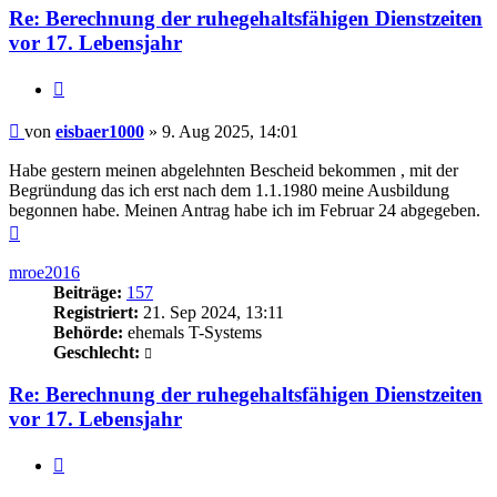
Re: Berechnung der ruhegehaltsfähigen Dienstzeiten
vor 17. Lebensjahr
Zitieren
Beitrag
von
eisbaer1000
»
9. Aug 2025, 14:01
Habe gestern meinen abgelehnten Bescheid bekommen , mit der
Begründung das ich erst nach dem 1.1.1980 meine Ausbildung
begonnen habe. Meinen Antrag habe ich im Februar 24 abgegeben.
Nach
oben
mroe2016
Beiträge:
157
Registriert:
21. Sep 2024, 13:11
Behörde:
ehemals T-Systems
Geschlecht:
Re: Berechnung der ruhegehaltsfähigen Dienstzeiten
vor 17. Lebensjahr
Zitieren