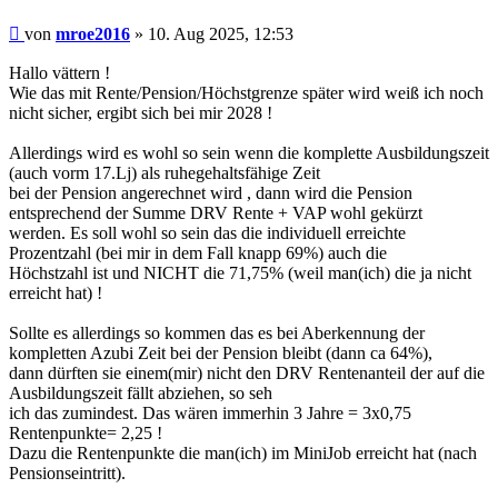
Beitrag
von
mroe2016
»
10. Aug 2025, 12:53
Hallo vättern !
Wie das mit Rente/Pension/Höchstgrenze später wird weiß ich noch
nicht sicher, ergibt sich bei mir 2028 !
Allerdings wird es wohl so sein wenn die komplette Ausbildungszeit
(auch vorm 17.Lj) als ruhegehaltsfähige Zeit
bei der Pension angerechnet wird , dann wird die Pension
entsprechend der Summe DRV Rente + VAP wohl gekürzt
werden. Es soll wohl so sein das die individuell erreichte
Prozentzahl (bei mir in dem Fall knapp 69%) auch die
Höchstzahl ist und NICHT die 71,75% (weil man(ich) die ja nicht
erreicht hat) !
Sollte es allerdings so kommen das es bei Aberkennung der
kompletten Azubi Zeit bei der Pension bleibt (dann ca 64%),
dann dürften sie einem(mir) nicht den DRV Rentenanteil der auf die
Ausbildungszeit fällt abziehen, so seh
ich das zumindest. Das wären immerhin 3 Jahre = 3x0,75
Rentenpunkte= 2,25 !
Dazu die Rentenpunkte die man(ich) im MiniJob erreicht hat (nach
Pensionseintritt).