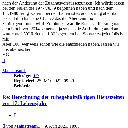
nach der Änderung der Zugangsvorraussetzungen. Ich würde sagen
bei den Fällen die 1977/78/79 begonnen haben und nach dem
1.1.1980 fertig waren , bei den Fällen ist es auch strittig aber da
besteht durchaus die Chance das die Aberkennung
zurückgenommen wird. Zumindest war die Rechtsauffassung nach
dem Urteil von 2014 seinerzeit ja so das die Ausbildung anerkannt
wurde weil VOR dem 1.1.80 begonnen hat. So war es jedenfalls bei
mir.
Aber OK, wer weiß schon wie die entschieden haben, lassen wir
uns überraschen.
VG
Nach
oben
Mainstream1
Beiträge:
673
Registriert:
25. Mär 2022, 09:39
Behörde:
Re: Berechnung der ruhegehaltsfähigen Dienstzeiten
vor 17. Lebensjahr
Zitieren
Beitrag
von
Mainstream1
»
9. Aug 2025, 18:08