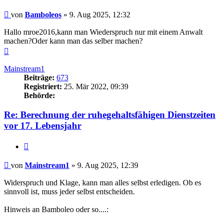
Beitrag
von
Bamboleos
»
9. Aug 2025, 12:32
Hallo mroe2016,kann man Wiederspruch nur mit einem Anwalt
machen?Oder kann man das selber machen?
Nach
oben
Mainstream1
Beiträge:
673
Registriert:
25. Mär 2022, 09:39
Behörde:
Re: Berechnung der ruhegehaltsfähigen Dienstzeiten
vor 17. Lebensjahr
Zitieren
Beitrag
von
Mainstream1
»
9. Aug 2025, 12:39
Widerspruch und Klage, kann man alles selbst erledigen. Ob es
sinnvoll ist, muss jeder selbst entscheiden.
Hinweis an Bamboleo oder so....: