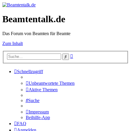
Beamtentalk.de
Das Forum von Beamten für Beamte
Zum Inhalt
Erweiterte
Suche
Suche
Schnellzugriff
Unbeantwortete Themen
Aktive Themen
Suche
Impressum
Beihilfe-App
FAQ
Anmelden