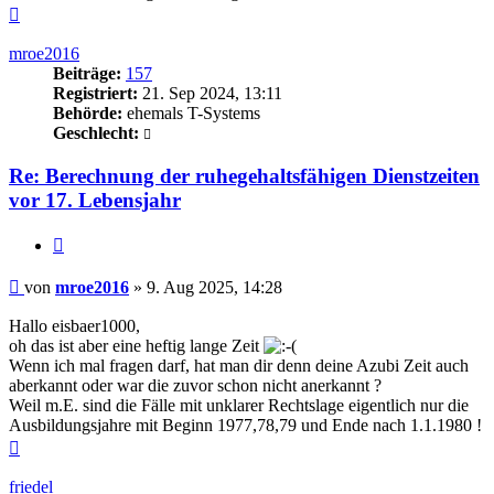
Nach
oben
mroe2016
Beiträge:
157
Registriert:
21. Sep 2024, 13:11
Behörde:
ehemals T-Systems
Geschlecht:
Re: Berechnung der ruhegehaltsfähigen Dienstzeiten
vor 17. Lebensjahr
Zitieren
Beitrag
von
mroe2016
»
9. Aug 2025, 14:28
Hallo eisbaer1000,
oh das ist aber eine heftig lange Zeit
Wenn ich mal fragen darf, hat man dir denn deine Azubi Zeit auch
aberkannt oder war die zuvor schon nicht anerkannt ?
Weil m.E. sind die Fälle mit unklarer Rechtslage eigentlich nur die
Ausbildungsjahre mit Beginn 1977,78,79 und Ende nach 1.1.1980 !
Nach
oben
friedel