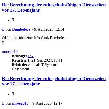
Re: Berechnung der ruhegehaltsfähigen Dienstzeiten
vor 17. Lebensjahr
Zitieren
Beitrag
von
Bamboleos
»
9. Aug 2025, 12:14
OK,danke für deine Info,Gruß Bamboleos
Nach
oben
mroe2016
Beiträge:
157
Registriert:
21. Sep 2024, 13:11
Behörde:
ehemals T-Systems
Geschlecht:
Re: Berechnung der ruhegehaltsfähigen Dienstzeiten
vor 17. Lebensjahr
Zitieren
Beitrag
von
mroe2016
»
9. Aug 2025, 12:17