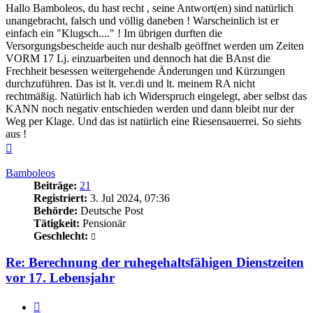
Hallo Bamboleos, du hast recht , seine Antwort(en) sind natürlich
unangebracht, falsch und völlig daneben ! Warscheinlich ist er
einfach ein "Klugsch...." ! Im übrigen durften die
Versorgungsbescheide auch nur deshalb geöffnet werden um Zeiten
VORM 17 Lj. einzuarbeiten und dennoch hat die BAnst die
Frechheit besessen weitergehende Änderungen und Kürzungen
durchzuführen. Das ist lt. ver.di und lt. meinem RA nicht
rechtmäßig. Natürlich hab ich Widerspruch eingelegt, aber selbst das
KANN noch negativ entschieden werden und dann bleibt nur der
Weg per Klage. Und das ist natürlich eine Riesensauerrei. So siehts
aus !
Nach
oben
Bamboleos
Beiträge:
21
Registriert:
3. Jul 2024, 07:36
Behörde:
Deutsche Post
Tätigkeit:
Pensionär
Geschlecht:
Re: Berechnung der ruhegehaltsfähigen Dienstzeiten
vor 17. Lebensjahr
Zitieren