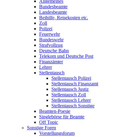
Allgemeines
Bundesbeamte
Landesbeamte
Beihilfe, Reisekosten etc.
Zoll
Polizei
Feuerwehr
Bundeswehr
Strafvollzug
Deutsche Bahn
Telekom und Deutsche Post
Finanzämter
Lehrer
Stellentausch
Stellentausch Polizei
Stellentausch Finanzamt
Stellentausch Justiz
Stellentausch Zoll
Stellentausch Lehrer
Stellentausch Sonstige
Beamten-Poesie
Singlebörse für Beamte
Off Topic
Sonstige Foren
Vorstellungsforum