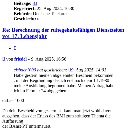
Beiträge:
33
Registriert:
25. Aug 2024, 16:30
Behörde:
Deutsche Telekom
Geschlecht:
Re: Berechnung der ruhegehaltsfähigen Dienstzeiten
vor 17. Lebensjahr
Zitieren
Beitrag
von
friedel
»
9. Aug 2025, 16:56
eisbaer1000
hat geschrieben:
9. Aug 2025, 14:01
Habe gestern meinen abgelehnten Bescheid bekommen
, mit der Begründung das ich erst nach dem 1.1.1980
meine Ausbildung begonnen habe. Meinen Antrag habe
ich im Februar 24 abgegeben.
eisbaer1000
Da dein Bescheid von gestern ist, kann man jetzt wohl davon
ausgehen, dass der Erlass des BMI zum strittigen Thema die
Auffassung
der BAnst-PT untermauert.