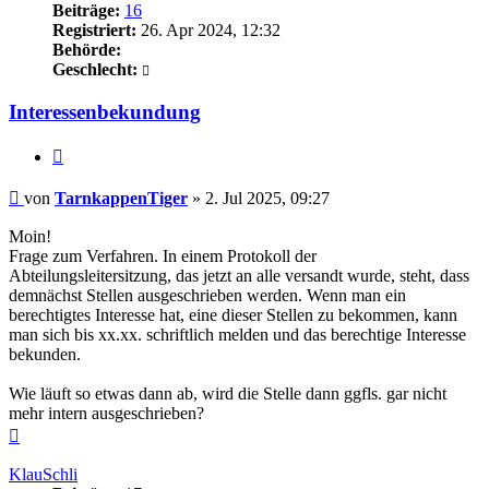
Beiträge:
16
Registriert:
26. Apr 2024, 12:32
Behörde:
Geschlecht:
Interessenbekundung
Zitieren
Beitrag
von
TarnkappenTiger
»
2. Jul 2025, 09:27
Moin!
Frage zum Verfahren. In einem Protokoll der
Abteilungsleitersitzung, das jetzt an alle versandt wurde, steht, dass
demnächst Stellen ausgeschrieben werden. Wenn man ein
berechtigtes Interesse hat, eine dieser Stellen zu bekommen, kann
man sich bis xx.xx. schriftlich melden und das berechtige Interesse
bekunden.
Wie läuft so etwas dann ab, wird die Stelle dann ggfls. gar nicht
mehr intern ausgeschrieben?
Nach
oben
KlauSchli