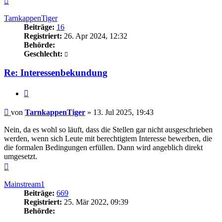
oben
TarnkappenTiger
Beiträge:
16
Registriert:
26. Apr 2024, 12:32
Behörde:
Geschlecht:
Re: Interessenbekundung
Zitieren
Beitrag
von
TarnkappenTiger
»
13. Jul 2025, 19:43
Nein, da es wohl so läuft, dass die Stellen gar nicht ausgeschrieben
werden, wenn sich Leute mit berechtigtem Interesse bewerben, die
die formalen Bedingungen erfüllen. Dann wird angeblich direkt
umgesetzt.
Nach
oben
Mainstream1
Beiträge:
669
Registriert:
25. Mär 2022, 09:39
Behörde: