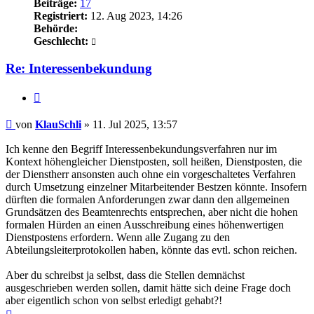
Beiträge:
17
Registriert:
12. Aug 2023, 14:26
Behörde:
Geschlecht:
Re: Interessenbekundung
Zitieren
Beitrag
von
KlauSchli
»
11. Jul 2025, 13:57
Ich kenne den Begriff Interessenbekundungsverfahren nur im
Kontext höhengleicher Dienstposten, soll heißen, Dienstposten, die
der Dienstherr ansonsten auch ohne ein vorgeschaltetes Verfahren
durch Umsetzung einzelner Mitarbeitender Bestzen könnte. Insofern
dürften die formalen Anforderungen zwar dann den allgemeinen
Grundsätzen des Beamtenrechts entsprechen, aber nicht die hohen
formalen Hürden an einen Ausschreibung eines höhenwertigen
Dienstpostens erfordern. Wenn alle Zugang zu den
Abteilungsleiterprotokollen haben, könnte das evtl. schon reichen.
Aber du schreibst ja selbst, dass die Stellen demnächst
ausgeschrieben werden sollen, damit hätte sich deine Frage doch
aber eigentlich schon von selbst erledigt gehabt?!
Nach