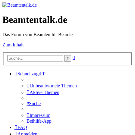
Beamtentalk.de
Das Forum von Beamten für Beamte
Zum Inhalt
Erweiterte
Suche
Suche
Schnellzugriff
Unbeantwortete Themen
Aktive Themen
Suche
Impressum
Beihilfe-App
FAQ
Anmelden