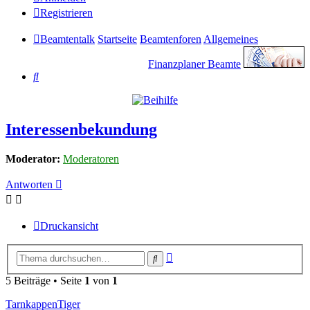
Registrieren
Beamtentalk
Startseite
Beamtenforen
Allgemeines
Finanzplaner Beamte
Suche
Interessenbekundung
Moderator:
Moderatoren
Antworten
Druckansicht
Erweiterte
Suche
Suche
5 Beiträge • Seite
1
von
1
TarnkappenTiger