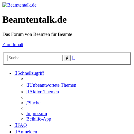
Beamtentalk.de
Das Forum von Beamten für Beamte
Zum Inhalt
Erweiterte
Suche
Suche
Schnellzugriff
Unbeantwortete Themen
Aktive Themen
Suche
Impressum
Beihilfe-App
FAQ
Anmelden