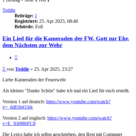
Teddie
Beiträge:
1
Registriert:
25. Apr 2025, 08:40
Behörde:
Zoll
Ein Lied für die Kameraden der FW. Gott zur Ehr,
dem Nächsten zur Wehr
Zitieren
Beitrag
von
Teddie
»
25. Apr 2025, 23:27
Liebe Kameraden der Feuerwehr
Als kleines "Danke Schön" habe ich mal ein Lied für euch erstellt.
Version 1 auf deutsch:
https://www.youtube.com/watch?
v=_tldE0nO3rk
Version 2 auf englisch:
https://www.youtube.com/watch?
v=E_Xb98frFC8
Die Lyrics habe ich selbst geschrieben, den Rest mit Computer