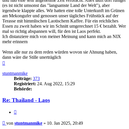
und hab eine sehr angenehme Zeit verbracht. Alles läuft dort ruhiger
(es ist nicht umsonst das "langsamste Land der Welt"), aber
irgendwie klappte alles. Wir hatten eine tolle Unterkunft im Grünen
am Mekongufer und genossen unser tägliches Frühstück auf der
Terasse mit himmlischen Laotischem Kaffee. Für ein reichliches
Essen zu zweit haben wir im Schnitt umgerechnet 15 € bezahlt. Wer
mal so richtig abspannen will, für den ist Laos perfekt.
Ich distanziere mich von meiner Meinung und kann mich an NIX
mehr erinnern
Wenn alle nur zu dem reden würden wovon sie Ahnung haben,
dann wäre die Stille unerträglich
Nach
oben
stuntmanmike
Beiträge:
373
Registriert:
24. Aug 2022, 15:29
Behörde:
Re: Thailand - Laos
Zitieren
Beitrag
von
stuntmanmike
»
10. Jan 2025, 20:49