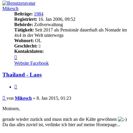
Mikesch
Beiträge:
1984
Registriert:
16. Jan 2006, 09:52
Behörde:
Zollverwaltung
Tätigkeit:
Seit 2017 als Pensionär dauerhaft als Nomade im
4x4 in der Welt unterwegs
Wohnort:
OL
Geschlecht:
Kontaktdaten:
Kontaktdaten
von
Website
Facebook
Mikesch
Thailand - Laos
Zitieren
Beitrag
von
Mikesch
»
8. Jan 2015, 01:23
Moinsen,
gerade wieder zurück und muss mich an die Kälte gewöhnen
Da das alles zuviel ist, verlinke ich hier auf meine Homepage...