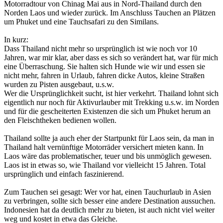
Motorradtour von Chinag Mai aus in Nord-Thailand durch den
Norden Laos und wieder zurück. Im Anschluss Tauchen an Plätzen
um Phuket und eine Tauchsafari zu den Similans.
In kurz:
Dass Thailand nicht mehr so ursprünglich ist wie noch vor 10
Jahren, war mir klar, aber dass es sich so verändert hat, war für mich
eine Überraschung. Sie halten sich Hunde wie wir und essen sie
nicht mehr, fahren in Urlaub, fahren dicke Autos, kleine Straßen
wurden zu Pisten ausgebaut, u.s.w.
Wer die Ursprünglichkeit sucht, ist hier verkehrt. Thailand lohnt sich
eigentlich nur noch für Aktivurlauber mit Trekking u.s.w. im Norden
und für die gescheiterten Existenzen die sich um Phuket herum an
den Fleischtheken bedienen wollen.
Thailand sollte ja auch eher der Startpunkt für Laos sein, da man in
Thailand halt vernünftige Motorräder versichert mieten kann. In
Laos wäre das problematischer, teuer und bis unmöglich gewesen.
Laos ist in etwas so, wie Thailand vor vielleicht 15 Jahren. Total
ursprünglich und einfach faszinierend.
Zum Tauchen sei gesagt: Wer vor hat, einen Tauchurlaub in Asien
zu verbringen, sollte sich besser eine andere Destination aussuchen.
Indonesien hat da deutlich mehr zu bieten, ist auch nicht viel weiter
weg und kostet in etwa das Gleiche.