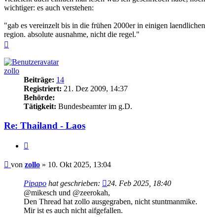
wichtiger: es auch verstehen:
"gab es vereinzelt bis in die frühen 2000er in einigen laendlichen
region. absolute ausnahme, nicht die regel."
Nach
oben
zollo
Beiträge:
14
Registriert:
21. Dez 2009, 14:37
Behörde:
Tätigkeit:
Bundesbeamter im g.D.
Re: Thailand - Laos
Zitieren
Beitrag
von
zollo
»
10. Okt 2025, 13:04
Pipapo
hat geschrieben:
24. Feb 2025, 18:40
@mikesch und @zeerokah,
Den Thread hat zollo ausgegraben, nicht stuntmanmike.
Mir ist es auch nicht aifgefallen.