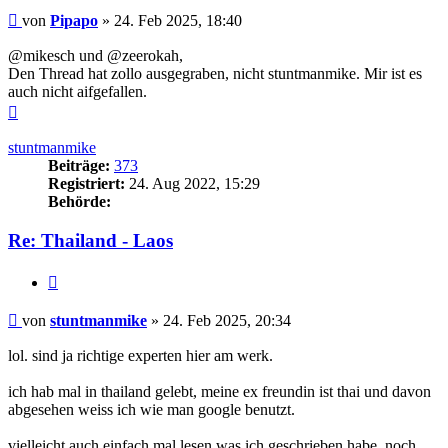
Beitrag
von
Pipapo
»
24. Feb 2025, 18:40
@mikesch und @zeerokah,
Den Thread hat zollo ausgegraben, nicht stuntmanmike. Mir ist es
auch nicht aifgefallen.
Nach
oben
stuntmanmike
Beiträge:
373
Registriert:
24. Aug 2022, 15:29
Behörde:
Re: Thailand - Laos
Zitieren
Beitrag
von
stuntmanmike
»
24. Feb 2025, 20:34
lol. sind ja richtige experten hier am werk.
ich hab mal in thailand gelebt, meine ex freundin ist thai und davon
abgesehen weiss ich wie man google benutzt.
vielleicht auch einfach mal lesen was ich geschrieben habe, noch