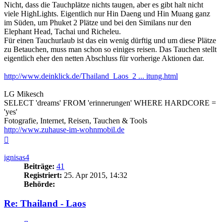
Nicht, dass die Tauchplätze nichts taugen, aber es gibt halt nicht
viele HighLights. Eigentlich nur Hin Daeng und Hin Muang ganz
im Süden, um Phuket 2 Plätze und bei den Similans nur den
Elephant Head, Tachai und Richeleu.
Für einen Tauchurlaub ist das ein wenig dürftig und um diese Plätze
zu Betauchen, muss man schon so einiges reisen. Das Tauchen stellt
eigentlich eher den netten Abschluss für vorherige Aktionen dar.
http://www.deinklick.de/Thailand_Laos_2 ... itung.html
LG Mikesch
SELECT 'dreams' FROM 'erinnerungen' WHERE HARDCORE =
'yes'
Fotografie, Internet, Reisen, Tauchen & Tools
http://www.zuhause-im-wohnmobil.de
Nach
oben
ignisas4
Beiträge:
41
Registriert:
25. Apr 2015, 14:32
Behörde:
Re: Thailand - Laos