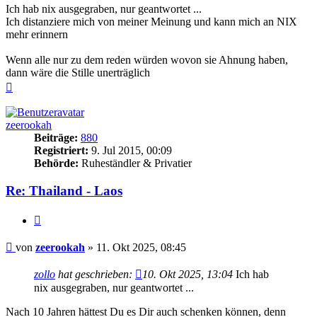
Ich hab nix ausgegraben, nur geantwortet ...
Ich distanziere mich von meiner Meinung und kann mich an NIX
mehr erinnern
Wenn alle nur zu dem reden würden wovon sie Ahnung haben,
dann wäre die Stille unerträglich
Nach
oben
zeerookah
Beiträge:
880
Registriert:
9. Jul 2015, 00:09
Behörde:
Ruheständler & Privatier
Re: Thailand - Laos
Zitieren
Beitrag
von
zeerookah
»
11. Okt 2025, 08:45
zollo
hat geschrieben:
10. Okt 2025, 13:04
Ich hab
nix ausgegraben, nur geantwortet ...
Nach 10 Jahren hättest Du es Dir auch schenken können, denn