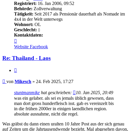
Registriert:
16. Jan 2006, 09:52
Behörde:
Zollverwaltung
Tätigkeit:
Seit 2017 als Pensionär dauerhaft als Nomade im
4x4 in der Welt unterwegs
Wohnort:
OL
Geschlecht:
Kontaktdaten:
Kontaktdaten
von
Website
Facebook
Mikesch
Re: Thailand - Laos
Zitieren
Beitrag
von
Mikesch
»
24. Feb 2025, 17:27
stuntmanmike
hat geschrieben:
10. Jan 2025, 20:49
was ein gelaber. als sei es jemals üblich gewesen, dass
man dort gross hunderfleisch isst. gab es vereinzelt bis
in die frühen 2000er in einigen laendlichen region.
absolute ausnahme, nicht die regel.
Was gräbst du dann einen uralten 10 Jahre Post aus der sich genau
auf Zeiten um die Jahrtausendwende bezieht. Mal abgesehen davon,