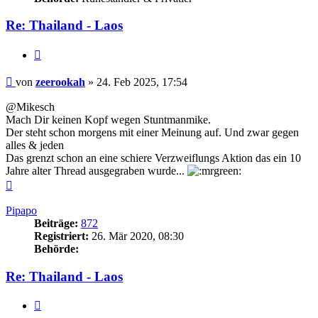
Re: Thailand - Laos
Zitieren
Beitrag
von
zeerookah
»
24. Feb 2025, 17:54
@Mikesch
Mach Dir keinen Kopf wegen Stuntmanmike.
Der steht schon morgens mit einer Meinung auf. Und zwar gegen
alles & jeden
Das grenzt schon an eine schiere Verzweiflungs Aktion das ein 10
Jahre alter Thread ausgegraben wurde...
Nach
oben
Pipapo
Beiträge:
872
Registriert:
26. Mär 2020, 08:30
Behörde:
Re: Thailand - Laos
Zitieren