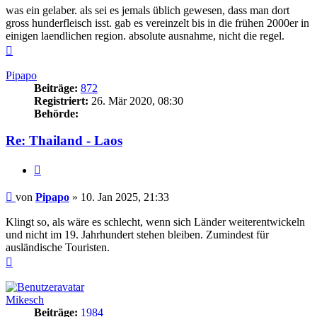
was ein gelaber. als sei es jemals üblich gewesen, dass man dort
gross hunderfleisch isst. gab es vereinzelt bis in die frühen 2000er in
einigen laendlichen region. absolute ausnahme, nicht die regel.
Nach
oben
Pipapo
Beiträge:
872
Registriert:
26. Mär 2020, 08:30
Behörde:
Re: Thailand - Laos
Zitieren
Beitrag
von
Pipapo
»
10. Jan 2025, 21:33
Klingt so, als wäre es schlecht, wenn sich Länder weiterentwickeln
und nicht im 19. Jahrhundert stehen bleiben. Zumindest für
ausländische Touristen.
Nach
oben
Mikesch
Beiträge:
1984