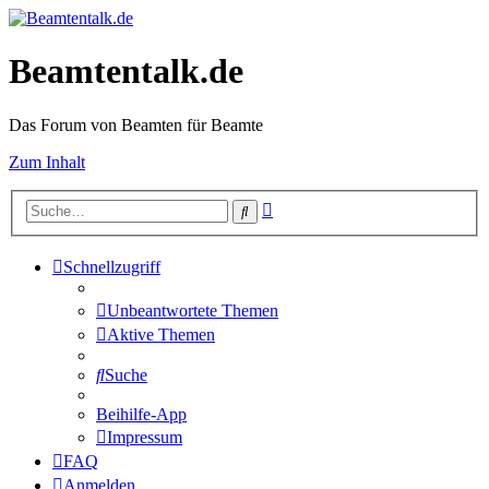
Beamtentalk.de
Das Forum von Beamten für Beamte
Zum Inhalt
Erweiterte
Suche
Suche
Schnellzugriff
Unbeantwortete Themen
Aktive Themen
Suche
Beihilfe-App
Impressum
FAQ
Anmelden