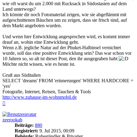
wie oft warst du um 2.000 mit Rucksack in Südostasien auf dem
Land unterwegs?
Ich könnte dir noch Fotomaterial zeigen, wie sie abgeflämmt mit
aufgeschnittenen Bäuchen um zu zeigen, dass sie frisch sind, auf
dem Markt angeboten wurden.
Und wenn hier Entwicklung angesprochen wird, es kommt immer
drauf an, wohin eine Entwicklung geht.
Wenn z.B. jegliche Natur auf der Phuket-Halbinsel vernichtet
wurde, soll das eine positive Entwicklung sein? Das war schon vor
10 Jahren so, so alt ist dieser Post, den ihr ausgegraben habt
Möchte nicht wissen, wie es heute ist.
Gruß aus Süditalien
SELECT 'dreams' FROM 'erinnerungen' WHERE HARDCORE =
'yes'
Fotografie, Internet, Reisen, Tauchen & Tools
http://www.zuhause-im-wohnmobil.de
Nach
oben
zeerookah
Beiträge:
880
Registriert:
9. Jul 2015, 00:09
Behörde:
Ruheständler & Privatier