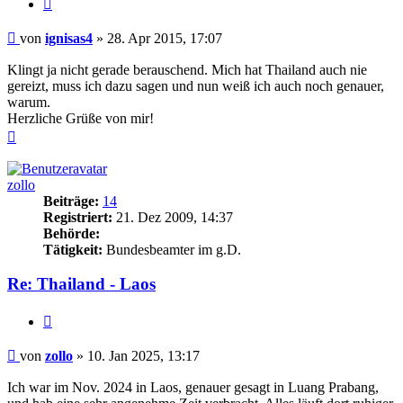
Zitieren
Beitrag
von
ignisas4
»
28. Apr 2015, 17:07
Klingt ja nicht gerade berauschend. Mich hat Thailand auch nie
gereizt, muss ich dazu sagen und nun weiß ich auch noch genauer,
warum.
Herzliche Grüße von mir!
Nach
oben
zollo
Beiträge:
14
Registriert:
21. Dez 2009, 14:37
Behörde:
Tätigkeit:
Bundesbeamter im g.D.
Re: Thailand - Laos
Zitieren
Beitrag
von
zollo
»
10. Jan 2025, 13:17
Ich war im Nov. 2024 in Laos, genauer gesagt in Luang Prabang,