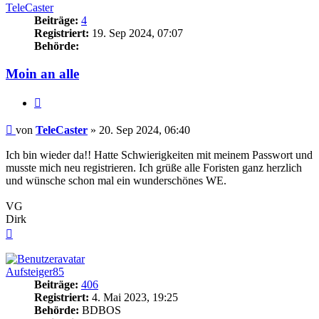
TeleCaster
Beiträge:
4
Registriert:
19. Sep 2024, 07:07
Behörde:
Moin an alle
Zitieren
Beitrag
von
TeleCaster
»
20. Sep 2024, 06:40
Ich bin wieder da!! Hatte Schwierigkeiten mit meinem Passwort und
musste mich neu registrieren. Ich grüße alle Foristen ganz herzlich
und wünsche schon mal ein wunderschönes WE.
VG
Dirk
Nach
oben
Aufsteiger85
Beiträge:
406
Registriert:
4. Mai 2023, 19:25
Behörde:
BDBOS