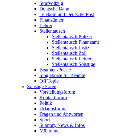
Strafvollzug
Deutsche Bahn
Telekom und Deutsche Post
Finanzämter
Lehrer
Stellentausch
Stellentausch Polizei
Stellentausch Finanzamt
Stellentausch Justiz
Stellentausch Zoll
Stellentausch Lehrer
Stellentausch Sonstige
Beamten-Poesie
Singlebörse für Beamte
Off Topic
Sonstige Foren
Vorstellungsforum
Kontaktforum
Politik
Urlaubsforum
Fragen und Antworten
Sport
Support, News & Infos
Mülltonne