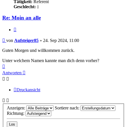
Tätigkeit:
Referent
Geschlecht:
Re: Moin an alle
Zitieren
Beitrag
von
Aufsteiger85
»
24. Sep 2024, 11:00
Guten Morgen und willkommen zurück.
Unter welchem Namen kannte man dich denn vorher?
Nach
oben
Antworten
Druckansicht
Anzeigen:
Sortiere nach:
Richtung: