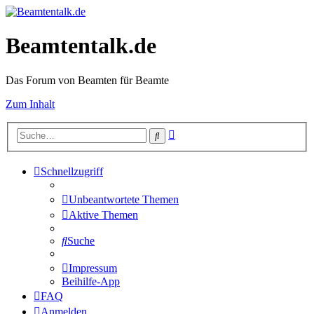
Beamtentalk.de
Das Forum von Beamten für Beamte
Zum Inhalt
Erweiterte
Suche
Suche
Schnellzugriff
Unbeantwortete Themen
Aktive Themen
Suche
Impressum
Beihilfe-App
FAQ
Anmelden