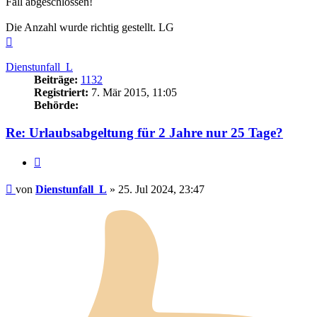
Fall abgeschlossen!
Die Anzahl wurde richtig gestellt. LG
Nach
oben
Dienstunfall_L
Beiträge:
1132
Registriert:
7. Mär 2015, 11:05
Behörde:
Re: Urlaubsabgeltung für 2 Jahre nur 25 Tage?
Zitieren
Beitrag
von
Dienstunfall_L
»
25. Jul 2024, 23:47