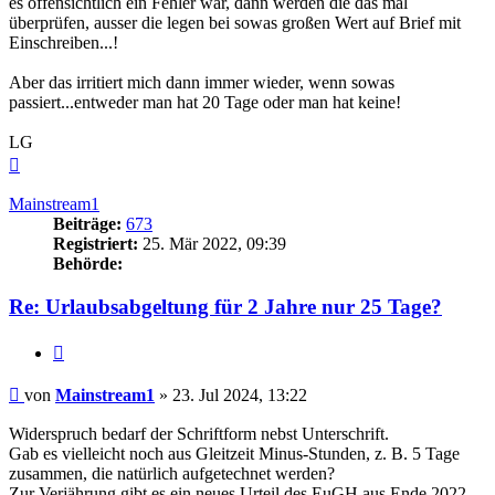
es offensichtlich ein Fehler war, dann werden die das mal
überprüfen, ausser die legen bei sowas großen Wert auf Brief mit
Einschreiben...!
Aber das irritiert mich dann immer wieder, wenn sowas
passiert...entweder man hat 20 Tage oder man hat keine!
LG
Nach
oben
Mainstream1
Beiträge:
673
Registriert:
25. Mär 2022, 09:39
Behörde:
Re: Urlaubsabgeltung für 2 Jahre nur 25 Tage?
Zitieren
Beitrag
von
Mainstream1
»
23. Jul 2024, 13:22
Widerspruch bedarf der Schriftform nebst Unterschrift.
Gab es vielleicht noch aus Gleitzeit Minus-Stunden, z. B. 5 Tage
zusammen, die natürlich aufgetechnet werden?
Zur Verjährung gibt es ein neues Urteil des EuGH aus Ende 2022.