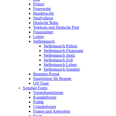
Polizei
Feuerwehr
Bundeswehr
Strafvollzug
Deutsche Bahn
Telekom und Deutsche Post
Finanzämter
Lehrer
Stellentausch
Stellentausch Polizei
Stellentausch Finanzamt
Stellentausch Justiz
Stellentausch Zoll
Stellentausch Lehrer
Stellentausch Sonstige
Beamten-Poesie
Singlebörse für Beamte
Off Topic
Sonstige Foren
Vorstellungsforum
Kontaktforum
Politik
Urlaubsforum
Fragen und Antworten
Sport