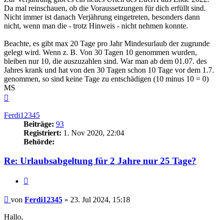
Da mal reinschauen, ob die Voraussetzungen für dich erfüllt sind.
Nicht immer ist danach Verjährung eingetreten, besonders dann
nicht, wenn man die - trotz Hinweis - nicht nehmen konnte.
Beachte, es gibt max 20 Tage pro Jahr Mindesurlaub der zugrunde
gelegt wird. Wenn z. B. Von 30 Tagen 10 genommen wurden,
bleiben nur 10, die auszuzahlen sind. War man ab dem 01.07. des
Jahres krank und hat von den 30 Tagen schon 10 Tage vor dem 1.7.
genommen, so sind keine Tage zu entschädigen (10 minus 10 = 0)
MS
Nach
oben
Ferdi12345
Beiträge:
93
Registriert:
1. Nov 2020, 22:04
Behörde:
Re: Urlaubsabgeltung für 2 Jahre nur 25 Tage?
Zitieren
Beitrag
von
Ferdi12345
»
23. Jul 2024, 15:18
Hallo,