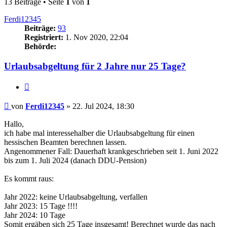
13 Beiträge • Seite
1
von
1
Ferdi12345
Beiträge:
93
Registriert:
1. Nov 2020, 22:04
Behörde:
Urlaubsabgeltung für 2 Jahre nur 25 Tage?
Zitieren
Beitrag
von
Ferdi12345
»
22. Jul 2024, 18:30
Hallo,
ich habe mal interessehalber die Urlaubsabgeltung für einen
hessischen Beamten berechnen lassen.
Angenommener Fall: Dauerhaft krankgeschrieben seit 1. Juni 2022
bis zum 1. Juli 2024 (danach DDU-Pension)
Es kommt raus:
Jahr 2022: keine Urlaubsabgeltung, verfallen
Jahr 2023: 15 Tage !!!!
Jahr 2024: 10 Tage
Somit ergäben sich 25 Tage insgesamt! Berechnet wurde das nach