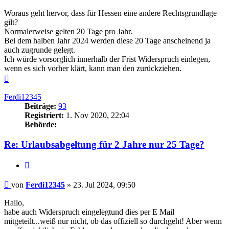
Woraus geht hervor, dass für Hessen eine andere Rechtsgrundlage
gilt?
Normalerweise gelten 20 Tage pro Jahr.
Bei dem halben Jahr 2024 werden diese 20 Tage anscheinend ja
auch zugrunde gelegt.
Ich würde vorsorglich innerhalb der Frist Widerspruch einlegen,
wenn es sich vorher klärt, kann man den zurückziehen.
Nach
oben
Ferdi12345
Beiträge:
93
Registriert:
1. Nov 2020, 22:04
Behörde:
Re: Urlaubsabgeltung für 2 Jahre nur 25 Tage?
Zitieren
Beitrag
von
Ferdi12345
»
23. Jul 2024, 09:50
Hallo,
habe auch Widerspruch eingelegtund dies per E Mail
mitgeteilt...weiß nur nicht, ob das offiziell so durchgeht! Aber wenn