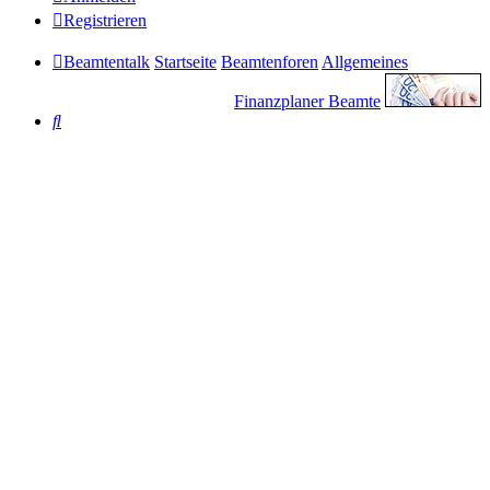
Registrieren
Beamtentalk
Startseite
Beamtenforen
Allgemeines
Finanzplaner Beamte
Suche