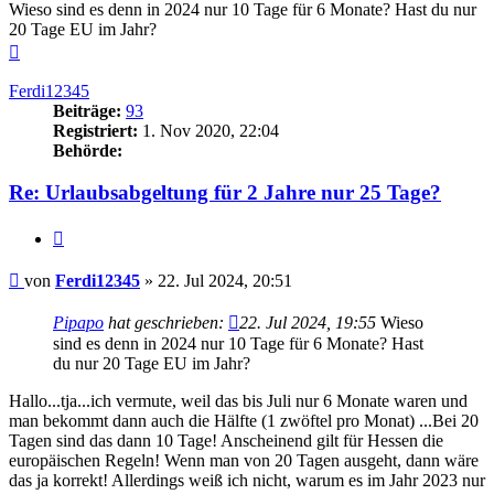
Wieso sind es denn in 2024 nur 10 Tage für 6 Monate? Hast du nur
20 Tage EU im Jahr?
Nach
oben
Ferdi12345
Beiträge:
93
Registriert:
1. Nov 2020, 22:04
Behörde:
Re: Urlaubsabgeltung für 2 Jahre nur 25 Tage?
Zitieren
Beitrag
von
Ferdi12345
»
22. Jul 2024, 20:51
Pipapo
hat geschrieben:
22. Jul 2024, 19:55
Wieso
sind es denn in 2024 nur 10 Tage für 6 Monate? Hast
du nur 20 Tage EU im Jahr?
Hallo...tja...ich vermute, weil das bis Juli nur 6 Monate waren und
man bekommt dann auch die Hälfte (1 zwöftel pro Monat) ...Bei 20
Tagen sind das dann 10 Tage! Anscheinend gilt für Hessen die
europäischen Regeln! Wenn man von 20 Tagen ausgeht, dann wäre
das ja korrekt! Allerdings weiß ich nicht, warum es im Jahr 2023 nur