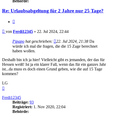
Behörde:
Re: Urlaubsabgeltung für 2 Jahre nur 25 Tage?
Zitieren
Beitrag
von
Ferdi12345
»
22. Jul 2024, 22:44
Pipapo
hat geschrieben:
22. Jul 2024, 21:38
Da
würde ich mal die fragen, die die 15 Zage berechnet
haben wollen.
Deshalb bin ich ja hier! Vielleicht gibt es jemanden, der das für
Hessen weiß! Ist ja ein klarer Fall, wenn das für ein ganzes Jahr
ist...da muss es doch einen Grund geben, wie die auf 15 Tage
kommen?
LG
Nach
oben
Ferdi12345
Beiträge:
93
Registriert:
1. Nov 2020, 22:04
Behörde: