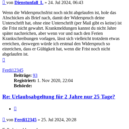
Beitrag
von
Dienstunfall_L
»
24. Jul 2024, 06:43
Wenn die Widerspruchsfrist noch nicht abgelaufen ist, hole das
Abschicken als Brief nach, damit der Widerspruch deine
Unterschrift hat, ohne eine Unterschrift (per Mail gibt es keine) ist
die Frist nicht gewahrt. Krankmeldungen kannst du nicht Jahre
später nachreichen, aber wenn vor und nach den Ferien
Krankschreibungen vorlagen, lässt sich vielleicht trotzdem etwas
erreichen, deswegen würde ich erstmal den Widerspruch so
einreichen, dass er Gültigkeit hat, wenn die Frist noch nicht
abgelaufen ist.
Nach
oben
Ferdi12345
Beiträge:
93
Registriert:
1. Nov 2020, 22:04
Behörde:
Re: Urlaubsabgeltung für 2 Jahre nur 25 Tage?
Zitieren
Beitrag
von
Ferdi12345
»
25. Jul 2024, 20:28