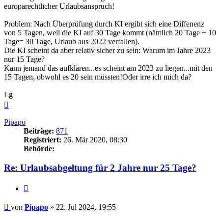
europarechtlicher Urlaubsanspruch!
Problem: Nach Überprüfung durch KI ergibt sich eine Diffenenz
von 5 Tagen, weil die KI auf 30 Tage kommt (nämlich 20 Tage + 10
Tage= 30 Tage, Urlaub aus 2022 verfallen).
Die KI scheint da aber relativ sicher zu sein: Warum im Jahre 2023
nur 15 Tage?
Kann jemand das aufklären...es scheint am 2023 zu liegen...mit den
15 Tagen, obwohl es 20 sein müssten!Oder irre ich mich da?
Lg
Nach
oben
Pipapo
Beiträge:
871
Registriert:
26. Mär 2020, 08:30
Behörde:
Re: Urlaubsabgeltung für 2 Jahre nur 25 Tage?
Zitieren
Beitrag
von
Pipapo
»
22. Jul 2024, 19:55