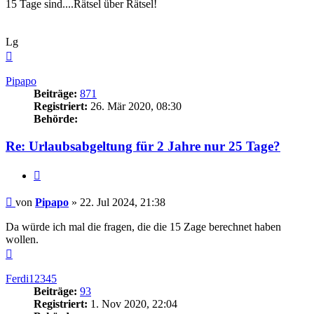
15 Tage sind....Rätsel über Rätsel!
Lg
Nach
oben
Pipapo
Beiträge:
871
Registriert:
26. Mär 2020, 08:30
Behörde:
Re: Urlaubsabgeltung für 2 Jahre nur 25 Tage?
Zitieren
Beitrag
von
Pipapo
»
22. Jul 2024, 21:38
Da würde ich mal die fragen, die die 15 Zage berechnet haben
wollen.
Nach
oben
Ferdi12345
Beiträge:
93
Registriert:
1. Nov 2020, 22:04