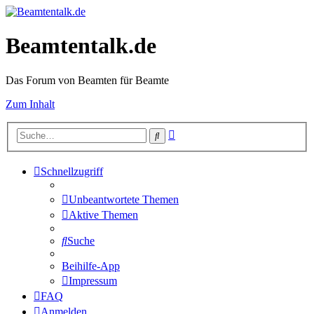
Beamtentalk.de
Das Forum von Beamten für Beamte
Zum Inhalt
Erweiterte
Suche
Suche
Schnellzugriff
Unbeantwortete Themen
Aktive Themen
Suche
Beihilfe-App
Impressum
FAQ
Anmelden