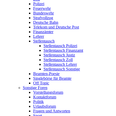
Polizei
Feuerwehr
Bundeswehr
Strafvollzug
Deutsche Bahn
Telekom und Deutsche Post
Finanzämter
Lehrer
Stellentausch
Stellentausch Polizei
Stellentausch Finanzamt
Stellentausch Justiz
Stellentausch Zoll
Stellentausch Lehrer
Stellentausch Sonstige
Beamten-Poesie
Singlebörse für Beamte
Off Topic
Sonstige Foren
Vorstellungsforum
Kontaktforum
Politik
Urlaubsforum
Fragen und Antworten
Sport