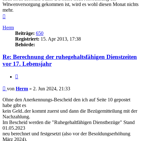
Witwenversorgung gekommen ist, wird es wohl diesen Monat nichts
mehr.
Nach
oben
Herm
Beiträge:
650
Registriert:
15. Apr 2013, 17:38
Behörde:
Re: Berechnung der ruhegehaltsfähigen Dienstzeiten
vor 17. Lebensjahr
Zitieren
Beitrag
von
Herm
»
2. Jun 2024, 21:33
Ohne den Anerkennungs-Bescheid den ich auf Seite 10 gepostet
habe gibt es
kein Geld..der kommt zuerst und dann die Bezügemitteilung mit der
Nachzahlung.
Im Bescheid werden die "Ruhegehaltfähigen Dienstbezüge" Stand
01.05.2023
neu berechnet und festgesetzt (also vor der Besoldungserhöhung
März 2024).