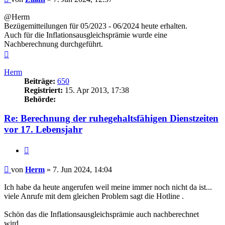
@Herm
Bezügemitteilungen für 05/2023 - 06/2024 heute erhalten.
Auch für die Inflationsausgleichsprämie wurde eine
Nachberechnung durchgeführt.
Nach
oben
Herm
Beiträge:
650
Registriert:
15. Apr 2013, 17:38
Behörde:
Re: Berechnung der ruhegehaltsfähigen Dienstzeiten
vor 17. Lebensjahr
Zitieren
Beitrag
von
Herm
»
7. Jun 2024, 14:04
Ich habe da heute angerufen weil meine immer noch nicht da ist...
viele Anrufe mit dem gleichen Problem sagt die Hotline .
Schön das die Inflationsausgleichsprämie auch nachberechnet
wird...