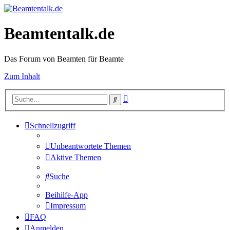
Beamtentalk.de
Das Forum von Beamten für Beamte
Zum Inhalt
Erweiterte
Suche
Suche
Schnellzugriff
Unbeantwortete Themen
Aktive Themen
Suche
Beihilfe-App
Impressum
FAQ
Anmelden