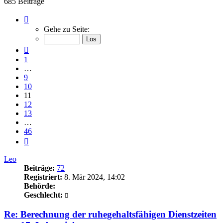
685 Beiträge
Seite
11
Gehe zu Seite:
von
46
Vorherige
1
…
9
10
11
12
13
…
46
Nächste
Leo
Beiträge:
72
Registriert:
8. Mär 2024, 14:02
Behörde:
Geschlecht:
Re: Berechnung der ruhegehaltsfähigen Dienstzeiten