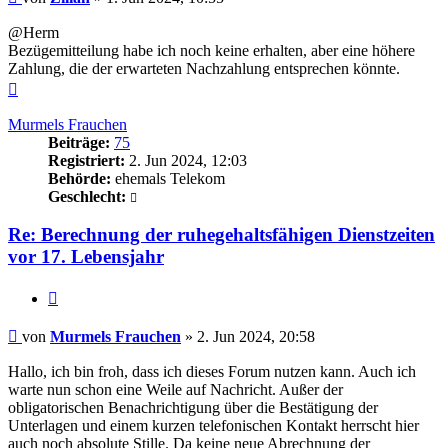
@Herm
Bezügemitteilung habe ich noch keine erhalten, aber eine höhere
Zahlung, die der erwarteten Nachzahlung entsprechen könnte.
Nach
oben
Murmels Frauchen
Beiträge:
75
Registriert:
2. Jun 2024, 12:03
Behörde:
ehemals Telekom
Geschlecht:
Re: Berechnung der ruhegehaltsfähigen Dienstzeiten
vor 17. Lebensjahr
Zitieren
Beitrag
von
Murmels Frauchen
»
2. Jun 2024, 20:58
Hallo, ich bin froh, dass ich dieses Forum nutzen kann. Auch ich
warte nun schon eine Weile auf Nachricht. Außer der
obligatorischen Benachrichtigung über die Bestätigung der
Unterlagen und einem kurzen telefonischen Kontakt herrscht hier
auch noch absolute Stille. Da keine neue Abrechnung der