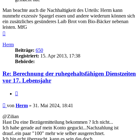
Man beachte auch die Nachhaltigkeit des Urteils: Herm kann
nunmehr exzessiv Spargel essen und andere wiederum können sich
ein zusätzliches gesünderes Laib Brot vom Bio-Bäcker nebenan
leisten. MfG
Nach
oben
Herm
Beiträge:
650
Registriert:
15. Apr 2013, 17:38
Behörde:
Re: Berechnung der ruhegehaltsfähigen Dienstzeiten
vor 17. Lebensjahr
Zitieren
Beitrag
von
Herm
»
31. Mai 2024, 18:41
@Zilian
Hast Du eine Bezügemitteilung bekommen ? Ich nicht...
Ich habe gerade auf mein Konto geguckt...Nachzahlung ist
drauf..ein paar "100" mehr wie selber ausgerechnet.
Ich bin echt überrascht..kann es sein das doch