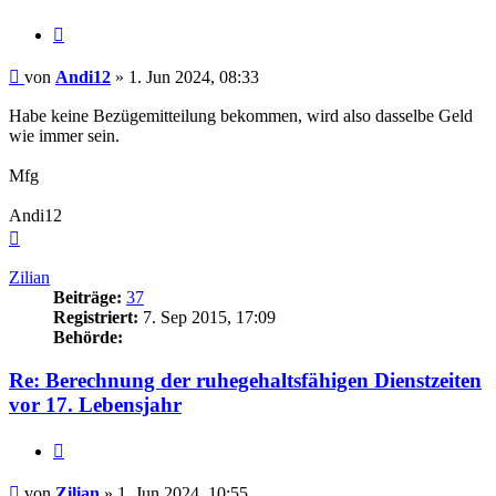
Zitieren
Beitrag
von
Andi12
»
1. Jun 2024, 08:33
Habe keine Bezügemitteilung bekommen, wird also dasselbe Geld
wie immer sein.
Mfg
Andi12
Nach
oben
Zilian
Beiträge:
37
Registriert:
7. Sep 2015, 17:09
Behörde:
Re: Berechnung der ruhegehaltsfähigen Dienstzeiten
vor 17. Lebensjahr
Zitieren
Beitrag
von
Zilian
»
1. Jun 2024, 10:55