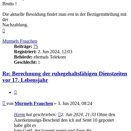
Brutto !
Die aktuelle Besoldung findet man erst in der Bezügemitteilung mit
der
Nachzahlung.
Nach
oben
Murmels Frauchen
Beiträge:
75
Registriert:
2. Jun 2024, 12:03
Behörde:
ehemals Telekom
Geschlecht:
Re: Berechnung der ruhegehaltsfähigen Dienstzeiten
vor 17. Lebensjahr
Zitieren
Beitrag
von
Murmels Frauchen
»
3. Jun 2024, 08:24
Herm
hat geschrieben:
2. Jun 2024, 21:33
Ohne den
Anerkennungs-Bescheid den ich auf Seite 10 gepostet
habe gibt es
kein Geld..der kommt zuerst und dann die