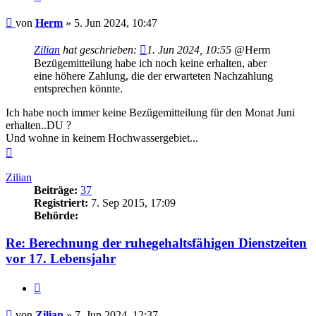
Beitrag
von
Herm
»
5. Jun 2024, 10:47
Zilian
hat geschrieben:
1. Jun 2024, 10:55
@Herm
Bezügemitteilung habe ich noch keine erhalten, aber
eine höhere Zahlung, die der erwarteten Nachzahlung
entsprechen könnte.
Ich habe noch immer keine Bezügemitteilung für den Monat Juni
erhalten..DU ?
Und wohne in keinem Hochwassergebiet...
Nach
oben
Zilian
Beiträge:
37
Registriert:
7. Sep 2015, 17:09
Behörde:
Re: Berechnung der ruhegehaltsfähigen Dienstzeiten
vor 17. Lebensjahr
Zitieren
Beitrag
von
Zilian
»
7. Jun 2024, 12:37