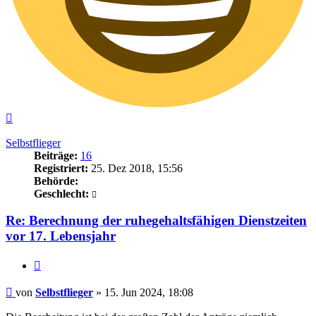
Nach
oben
Selbstflieger
Beiträge:
16
Registriert:
25. Dez 2018, 15:56
Behörde:
Geschlecht:
Re: Berechnung der ruhegehaltsfähigen Dienstzeiten
vor 17. Lebensjahr
Zitieren
Beitrag
von
Selbstflieger
»
15. Jun 2024, 18:08