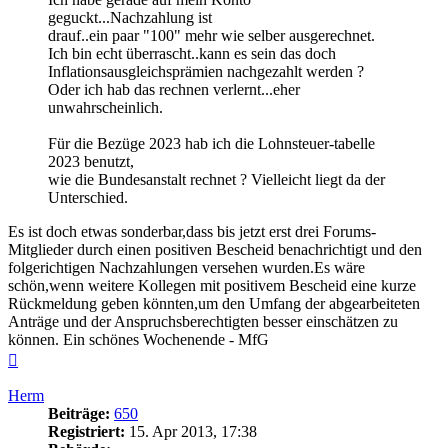
geguckt...Nachzahlung ist
drauf..ein paar "100" mehr wie selber ausgerechnet.
Ich bin echt überrascht..kann es sein das doch
Inflationsausgleichsprämien nachgezahlt werden ?
Oder ich hab das rechnen verlernt...eher
unwahrscheinlich.
Für die Bezüge 2023 hab ich die Lohnsteuer-tabelle
2023 benutzt,
wie die Bundesanstalt rechnet ? Vielleicht liegt da der
Unterschied.
Es ist doch etwas sonderbar,dass bis jetzt erst drei Forums-
Mitglieder durch einen positiven Bescheid benachrichtigt und den
folgerichtigen Nachzahlungen versehen wurden.Es wäre
schön,wenn weitere Kollegen mit positivem Bescheid eine kurze
Rückmeldung geben könnten,um den Umfang der abgearbeiteten
Anträge und der Anspruchsberechtigten besser einschätzen zu
können. Ein schönes Wochenende - MfG
Nach
oben
Herm
Beiträge:
650
Registriert:
15. Apr 2013, 17:38