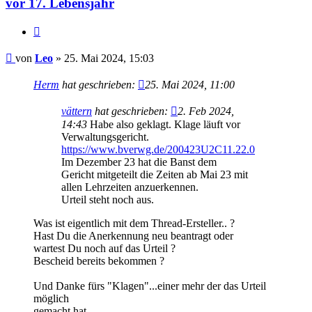
vor 17. Lebensjahr
Zitieren
Beitrag
von
Leo
»
25. Mai 2024, 15:03
Herm
hat geschrieben:
25. Mai 2024, 11:00
vättern
hat geschrieben:
2. Feb 2024,
14:43
Habe also geklagt. Klage läuft vor
Verwaltungsgericht.
https://www.bverwg.de/200423U2C11.22.0
Im Dezember 23 hat die Banst dem
Gericht mitgeteilt die Zeiten ab Mai 23 mit
allen Lehrzeiten anzuerkennen.
Urteil steht noch aus.
Was ist eigentlich mit dem Thread-Ersteller.. ?
Hast Du die Anerkennung neu beantragt oder
wartest Du noch auf das Urteil ?
Bescheid bereits bekommen ?
Und Danke fürs "Klagen"...einer mehr der das Urteil
möglich
gemacht hat.