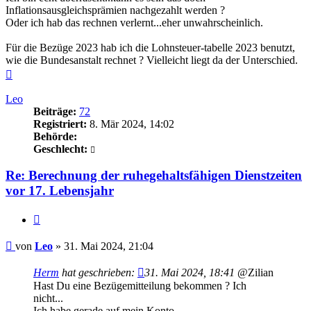
Inflationsausgleichsprämien nachgezahlt werden ?
Oder ich hab das rechnen verlernt...eher unwahrscheinlich.
Für die Bezüge 2023 hab ich die Lohnsteuer-tabelle 2023 benutzt,
wie die Bundesanstalt rechnet ? Vielleicht liegt da der Unterschied.
Nach
oben
Leo
Beiträge:
72
Registriert:
8. Mär 2024, 14:02
Behörde:
Geschlecht:
Re: Berechnung der ruhegehaltsfähigen Dienstzeiten
vor 17. Lebensjahr
Zitieren
Beitrag
von
Leo
»
31. Mai 2024, 21:04
Herm
hat geschrieben:
31. Mai 2024, 18:41
@Zilian
Hast Du eine Bezügemitteilung bekommen ? Ich
nicht...
Ich habe gerade auf mein Konto