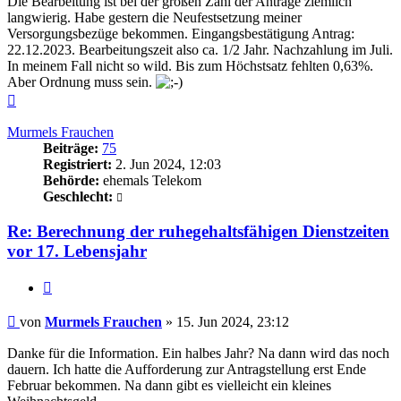
Die Bearbeitung ist bei der großen Zahl der Anträge ziemlich
langwierig. Habe gestern die Neufestsetzung meiner
Versorgungsbezüge bekommen. Eingangsbestätigung Antrag:
22.12.2023. Bearbeitungszeit also ca. 1/2 Jahr. Nachzahlung im Juli.
In meinem Fall nicht so wild. Bis zum Höchstsatz fehlten 0,63%.
Aber Ordnung muss sein.
Nach
oben
Murmels Frauchen
Beiträge:
75
Registriert:
2. Jun 2024, 12:03
Behörde:
ehemals Telekom
Geschlecht:
Re: Berechnung der ruhegehaltsfähigen Dienstzeiten
vor 17. Lebensjahr
Zitieren
Beitrag
von
Murmels Frauchen
»
15. Jun 2024, 23:12
Danke für die Information. Ein halbes Jahr? Na dann wird das noch
dauern. Ich hatte die Aufforderung zur Antragstellung erst Ende
Februar bekommen. Na dann gibt es vielleicht ein kleines