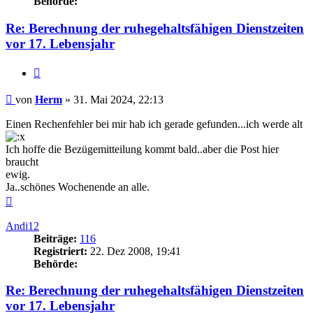
Behörde:
Re: Berechnung der ruhegehaltsfähigen Dienstzeiten
vor 17. Lebensjahr
Zitieren
Beitrag
von
Herm
»
31. Mai 2024, 22:13
Einen Rechenfehler bei mir hab ich gerade gefunden...ich werde alt
Ich hoffe die Bezügemitteilung kommt bald..aber die Post hier
braucht
ewig.
Ja..schönes Wochenende an alle.
Nach
oben
Andi12
Beiträge:
116
Registriert:
22. Dez 2008, 19:41
Behörde:
Re: Berechnung der ruhegehaltsfähigen Dienstzeiten
vor 17. Lebensjahr