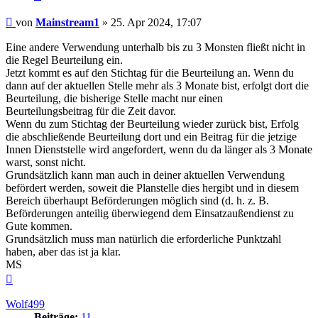
Beitrag
von
Mainstream1
»
25. Apr 2024, 17:07
Eine andere Verwendung unterhalb bis zu 3 Monsten fließt nicht in
die Regel Beurteilung ein.
Jetzt kommt es auf den Stichtag für die Beurteilung an. Wenn du
dann auf der aktuellen Stelle mehr als 3 Monate bist, erfolgt dort die
Beurteilung, die bisherige Stelle macht nur einen
Beurteilungsbeitrag für die Zeit davor.
Wenn du zum Stichtag der Beurteilung wieder zurück bist, Erfolg
die abschließende Beurteilung dort und ein Beitrag für die jetzige
Innen Dienststelle wird angefordert, wenn du da länger als 3 Monate
warst, sonst nicht.
Grundsätzlich kann man auch in deiner aktuellen Verwendung
befördert werden, soweit die Planstelle dies hergibt und in diesem
Bereich überhaupt Beförderungen möglich sind (d. h. z. B.
Beförderungen anteilig überwiegend dem Einsatzaußendienst zu
Gute kommen.
Grundsätzlich muss man natürlich die erforderliche Punktzahl
haben, aber das ist ja klar.
MS
Nach
oben
Wolf499
Beiträge:
11