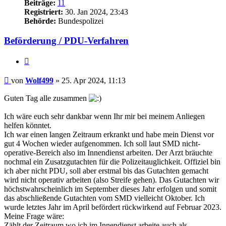
Beiträge:
11
Registriert:
30. Jan 2024, 23:43
Behörde:
Bundespolizei
Beförderung / PDU-Verfahren
Zitieren
Beitrag
von
Wolf499
»
25. Apr 2024, 11:13
Guten Tag alle zusammen
Ich wäre euch sehr dankbar wenn Ihr mir bei meinem Anliegen
helfen könntet.
Ich war einen langen Zeitraum erkrankt und habe mein Dienst vor
gut 4 Wochen wieder aufgenommen. Ich soll laut SMD nicht-
operative-Bereich also im Innendienst arbeiten. Der Arzt bräuchte
nochmal ein Zusatzgutachten für die Polizeitauglichkeit. Offiziel bin
ich aber nicht PDU, soll aber erstmal bis das Gutachten gemacht
wird nicht operativ arbeiten (also Streife gehen). Das Gutachten wir
höchstwahrscheinlich im September dieses Jahr erfolgen und somit
das abschließende Gutachten vom SMD vielleicht Oktober. Ich
wurde letztes Jahr im April befördert rückwirkend auf Februar 2023.
Meine Frage wäre:
Zählt der Zeitraum wo ich im Innendienst arbeite auch als