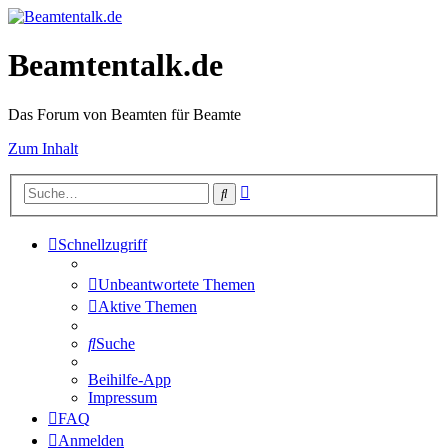
Beamtentalk.de
Das Forum von Beamten für Beamte
Zum Inhalt
Erweiterte
Suche
Suche
Schnellzugriff
Unbeantwortete Themen
Aktive Themen
Suche
Beihilfe-App
Impressum
FAQ
Anmelden