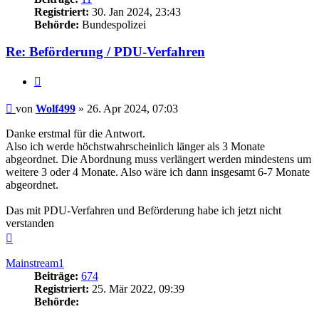
Registriert:
30. Jan 2024, 23:43
Behörde:
Bundespolizei
Re: Beförderung / PDU-Verfahren
Zitieren
Beitrag
von
Wolf499
»
26. Apr 2024, 07:03
Danke erstmal für die Antwort.
Also ich werde höchstwahrscheinlich länger als 3 Monate
abgeordnet. Die Abordnung muss verlängert werden mindestens um
weitere 3 oder 4 Monate. Also wäre ich dann insgesamt 6-7 Monate
abgeordnet.
Das mit PDU-Verfahren und Beförderung habe ich jetzt nicht
verstanden
Nach
oben
Mainstream1
Beiträge:
674
Registriert:
25. Mär 2022, 09:39
Behörde: