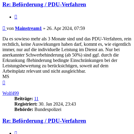
Re: Beförderung / PDU-Verfahren
Zitieren
Beitrag
von
Mainstream1
»
26. Apr 2024, 07:59
Da es sowieso mehr als 3 Monate sind und das PDU-Verfahren, rein
rechtlich, keine Auswirkungen haben darf, kommt es, wie eigentlich
immer, nur auf die individuelle Leistung im Dienst an. Nur bei
anerkannter Schwerbehinderung (ab 50%) sind ggf. durch die
Erkrankung /Behinderung bedingte Einschränkungen bei der
Leistungsbewertung zu berücksichtigen, soweit auf dem
Arbeitsplatz relevant und nicht ausgleichbar.
MS
Nach
oben
Wolf499
Beiträge:
11
Registriert:
30. Jan 2024, 23:43
Behörde:
Bundespolizei
Re: Beförderung / PDU-Verfahren
Zitieren