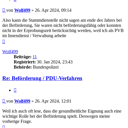
Beitrag
von
Wolf499
»
26. Apr 2024, 09:14
Also kann die Stammdienstelle nicht sagen am ende des Jahres bei
der Beförderung, Sie waren nicht beförderungsfähig oder konnten
nicht in der Erprobungszeit berücksichtig werden, weil ich als PVB
im Innendienst / Verwaltung arbeite
Nach
oben
Wolf499
Beiträge:
11
Registriert:
30. Jan 2024, 23:43
Behörde:
Bundespolizei
Re: Beförderung / PDU-Verfahren
Zitieren
Beitrag
von
Wolf499
»
26. Apr 2024, 12:01
Weil ich auch oft lese, dass die gesundheitliche Eignung auch eine
wichtige Rolle bei der Beförderung spielt. Deswegen meine
vorherige Frage.
Nach