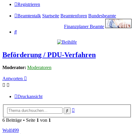
Registrieren
Beamtentalk
Startseite
Beamtenforen
Bundesbeamte
Finanzplaner Beamte
Suche
Beförderung / PDU-Verfahren
Moderator:
Moderatoren
Antworten
Druckansicht
Erweiterte
Suche
Suche
6 Beiträge • Seite
1
von
1
Wolf499