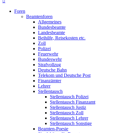
Foren
Beamtenforen
Allgemeines
Bundesbeamte
Landesbeamte
Beihilfe, Reisekosten etc.
Zoll
Polizei
Feuerwehr
Bundeswehr
Strafvollzug
Deutsche Bahn
Telekom und Deutsche Post
Finanzämter
Lehrer
Stellentausch
Stellentausch Polizei
Stellentausch Finanzamt
Stellentausch Justiz
Stellentausch Zoll
Stellentausch Lehrer
Stellentausch Sonstige
Beamten-Poesie