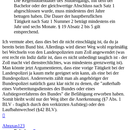
Die Regelstudiendauer des Studiengangs, mit dem der
Bachelor oder der gleichwertige Abschluss nach Satz 1
abgeschlossen wurde, muss mindestens drei Jahre
betragen haben. Die Dauer der hauptberuflichen
Tätigkeit nach Satz 1 Nummer 2 beträgt mindestens ein
Jahr und sechs Monate. § 19 Absatz 2 bis 5 gilt
entsprechend.
Ich vermute aber, dass dies bei dir nicht einschlägig ist, da du ja
bereits beim Bund bist. Allerdings wird dieser Weg wohl regelmäßig
bei Wechseln von den Landespolizeien zum Zoll angewendet (was
erst recht ein Indiz dafür ist, dass es nicht unbedingt tauglich ist - der
Zoll macht viel dienstrechlichtes, was mindestens grenzwertig ist).
Man könnte jetzt Argumentieren, dass eine vorige Tätigkeit bei der
Landespolizei ja kaum mehr geeignet sein kann, als eine bei der
Bundespolizei. Andererseits zählt man als angehöriger der
Bundespolizei natürlich ganz klar nicht zu denen, die "außerhalb
eines Vorbereitungsdienstes des Bundes oder eines
Aufstiegsverfahrens des Bundes" die Befähigung erworben haben.
Somit bleibt wohl nur der Weg über die Anerkennung (§7 Abs. 1
BLV - fraglich durch den verkürzten Aufstieg) oder den
Laufbahnwechsel (§42 BLV).
Nach
oben
Abraxas123