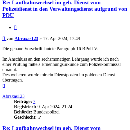
Re: Laufbahnwechsel im geh. Dienst vom
Polizeidienst in den Verwaltungsdienst aufgrund von
PDU
Zitieren
Beitrag
von
Abraxas123
»
17. Apr 2024, 17:49
Die genaue Vorschrift lautete Paragraph 16 BPolLV.
Im Anschluss an den sechsmonatigen Lehrgang wurde ich nach
einer Prüfung mittels Ernennungsurkunde zum Polizeikommissar
ernannt.
Des weiteren wurde mir ein Dienstposten im goldenen Dienst
übertragen.
Nach
oben
Abraxas123
Beiträge:
7
Registriert:
9. Apr 2024, 21:24
Behörde:
Bundespolizei
Geschlecht:
Re: Laufbahnwechsel im geh. Dienst vom