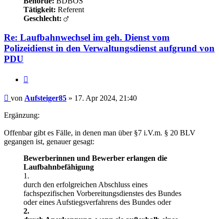
Behörde:
BDBOS
Tätigkeit:
Referent
Geschlecht:
Re: Laufbahnwechsel im geh. Dienst vom
Polizeidienst in den Verwaltungsdienst aufgrund von
PDU
Zitieren
Beitrag
von
Aufsteiger85
»
17. Apr 2024, 21:40
Ergänzung:
Offenbar gibt es Fälle, in denen man über §7 i.V.m. § 20 BLV
gegangen ist, genauer gesagt:
Bewerberinnen und Bewerber erlangen die
Laufbahnbefähigung
1.
durch den erfolgreichen Abschluss eines
fachspezifischen Vorbereitungsdienstes des Bundes
oder eines Aufstiegsverfahrens des Bundes oder
2.