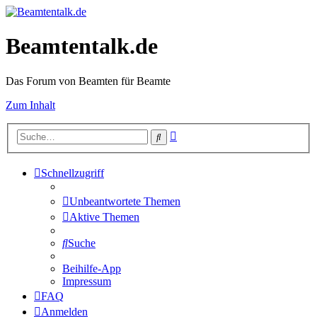
Beamtentalk.de
Das Forum von Beamten für Beamte
Zum Inhalt
Erweiterte
Suche
Suche
Schnellzugriff
Unbeantwortete Themen
Aktive Themen
Suche
Beihilfe-App
Impressum
FAQ
Anmelden