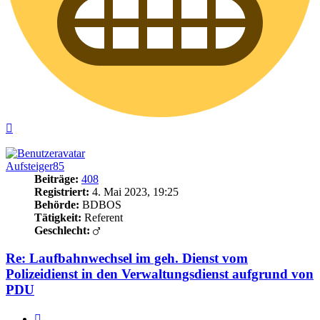
Nach
oben
Aufsteiger85
Beiträge:
408
Registriert:
4. Mai 2023, 19:25
Behörde:
BDBOS
Tätigkeit:
Referent
Geschlecht:
Re: Laufbahnwechsel im geh. Dienst vom
Polizeidienst in den Verwaltungsdienst aufgrund von
PDU
Zitieren