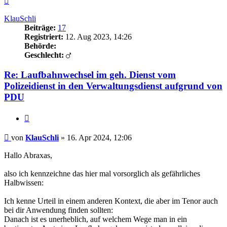
oben
KlauSchli
Beiträge:
17
Registriert:
12. Aug 2023, 14:26
Behörde:
Geschlecht:
Re: Laufbahnwechsel im geh. Dienst vom
Polizeidienst in den Verwaltungsdienst aufgrund von
PDU
Zitieren
Beitrag
von
KlauSchli
»
16. Apr 2024, 12:06
Hallo Abraxas,
also ich kennzeichne das hier mal vorsorglich als gefährliches
Halbwissen:
Ich kenne Urteil in einem anderen Kontext, die aber im Tenor auch
bei dir Anwendung finden sollten:
Danach ist es unerheblich, auf welchem Wege man in ein