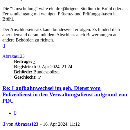
Die "Umschulung" wäre ein dreijährigens Studium in Brühl oder als
Fernstudiengang mit wenigen Präsenz- und Prüfungsphasen in
Brühl.
Der Anschlusseinsatz kann bundesweit erfolgen. Es hindert dich
aber niemand daran, mit dem Abschluss auch Bewerbungen an
andere Behörden zu richten.
Nach
oben
Abraxas123
Beiträge:
7
Registriert:
9. Apr 2024, 21:24
Behörde:
Bundespolizei
Geschlecht:
Re: Laufbahnwechsel im geh. Dienst vom
Polizeidienst in den Verwaltungsdienst aufgrund von
PDU
Zitieren
Beitrag
von
Abraxas123
»
16. Apr 2024, 11:12