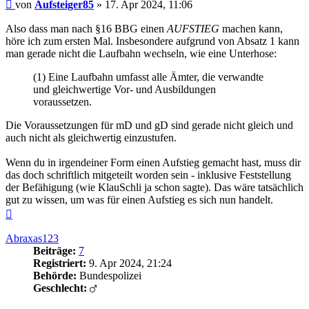
Beitrag
von
Aufsteiger85
»
17. Apr 2024, 11:06
Also dass man nach §16 BBG einen
AUFSTIEG
machen kann,
höre ich zum ersten Mal. Insbesondere aufgrund von Absatz 1 kann
man gerade nicht die Laufbahn wechseln, wie eine Unterhose:
(1) Eine Laufbahn umfasst alle Ämter, die verwandte
und gleichwertige Vor- und Ausbildungen
voraussetzen.
Die Voraussetzungen für mD und gD sind gerade nicht gleich und
auch nicht als gleichwertig einzustufen.
Wenn du in irgendeiner Form einen Aufstieg gemacht hast, muss dir
das doch schriftlich mitgeteilt worden sein - inklusive Feststellung
der Befähigung (wie KlauSchli ja schon sagte). Das wäre tatsächlich
gut zu wissen, um was für einen Aufstieg es sich nun handelt.
Nach
oben
Abraxas123
Beiträge:
7
Registriert:
9. Apr 2024, 21:24
Behörde:
Bundespolizei
Geschlecht: