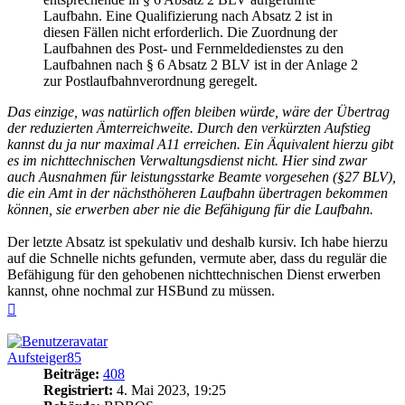
Laufbahn. Eine Qualifizierung nach Absatz 2 ist in
diesen Fällen nicht erforderlich. Die Zuordnung der
Laufbahnen des Post- und Fernmeldedienstes zu den
Laufbahnen nach § 6 Absatz 2 BLV ist in der Anlage 2
zur Postlaufbahnverordnung geregelt.
Das einzige, was natürlich offen bleiben würde, wäre der Übertrag
der reduzierten Ämterreichweite. Durch den verkürzten Aufstieg
kannst du ja nur maximal A11 erreichen. Ein Äquivalent hierzu gibt
es im nichttechnischen Verwaltungsdienst nicht. Hier sind zwar
auch Ausnahmen für leistungsstarke Beamte vorgesehen (§27 BLV),
die ein Amt in der nächsthöheren Laufbahn übertragen bekommen
können, sie erwerben aber nie die Befähigung für die Laufbahn.
Der letzte Absatz ist spekulativ und deshalb kursiv. Ich habe hierzu
auf die Schnelle nichts gefunden, vermute aber, dass du regulär die
Befähigung für den gehobenen nichttechnischen Dienst erwerben
kannst, ohne nochmal zur HSBund zu müssen.
Nach
oben
Aufsteiger85
Beiträge:
408
Registriert:
4. Mai 2023, 19:25