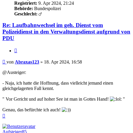
Registriert:
9. Apr 2024, 21:24
Behörde:
Bundespolizei
Geschlecht:
Re: Laufbahnwechsel im geh. Dienst vom
Polizeidienst in den Verwaltungsdienst aufgrund von
PDU
Zitieren
Beitrag
von
Abraxas123
»
18. Apr 2024, 16:58
@Austeiger:
- Naja, ich hatte die Hoffnung, dass vielleicht jemand einen
gleichgelagerten Fall kennt.
" Vor Gericht und auf hoher See ist man in Gottes Hand!
"
Genau, das befürchte ich auch!
)
Nach
oben
Aufsteiger85