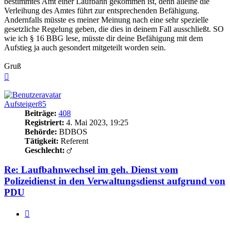
bestimmtes Amt einer Laufbahn gekommen ist, denn alleine die
Verleihung des Amtes führt zur entsprechenden Befähigung.
Andernfalls müsste es meiner Meinung nach eine sehr spezielle
gesetzliche Regelung geben, die dies in deinem Fall ausschließt. SO
wie ich § 16 BBG lese, müsste dir deine Befähigung mit dem
Aufstieg ja auch gesondert mitgeteilt worden sein.
Gruß
Nach
oben
Aufsteiger85
Beiträge:
408
Registriert:
4. Mai 2023, 19:25
Behörde:
BDBOS
Tätigkeit:
Referent
Geschlecht:
Re: Laufbahnwechsel im geh. Dienst vom
Polizeidienst in den Verwaltungsdienst aufgrund von
PDU
Zitieren