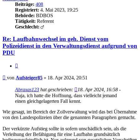
Beiträge:
408
Registriert:
4. Mai 2023, 19:25
Behörde:
BDBOS
Tätigkeit:
Referent
Geschlecht:
Re: Laufbahnwechsel im geh. Dienst vom
Polizeidienst in den Verwaltungsdienst aufgrund von
PDU
Zitieren
Beitrag
von
Aufsteiger85
»
18. Apr 2024, 20:51
Abraxas123
hat geschrieben:
18. Apr 2024, 16:58
-
Naja, ich hatte die Hoffnung, dass vielleicht jemand
einen gleichgelagerten Fall kennt.
Wie gesagt, im Bereich der Zollverwaltung wird das bei Übernahme
von den Landespolizeien über die genannten Paragraphen gemacht.
Der verkürzte Aufstieg sollte in sofern unschädlich sein, als die
Verleihung der Befähigung für eine Laufbahn grundsätzlich
bedingungsfeindlich ist. Nur aufgrund von gesetzlichen Vorschriften