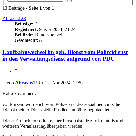
Suche
13 Beiträge • Seite
1
von
1
Abraxas123
Beiträge:
7
Registriert:
9. Apr 2024, 21:24
Behörde:
Bundespolizei
Geschlecht:
Laufbahnwechsel im geh. Dienst vom Polizeidienst
in den Verwaltungsdienst aufgrund von PDU
Zitieren
Beitrag
von
Abraxas123
»
12. Apr 2024, 17:52
Hallo zusammen,
vor kurzem wurde ich vom Polizeiarzt des sozialmedizinischen
Dienst meiner Dienststelle für dienstunfähig begutachtet.
Dieses Gutachten sollte meiner Personalstelle zur Kenntnis und
weiteren Veranlassung übergeben werden.