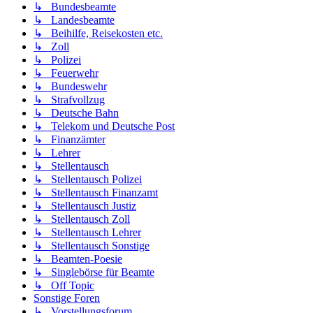
↳ Bundesbeamte
↳ Landesbeamte
↳ Beihilfe, Reisekosten etc.
↳ Zoll
↳ Polizei
↳ Feuerwehr
↳ Bundeswehr
↳ Strafvollzug
↳ Deutsche Bahn
↳ Telekom und Deutsche Post
↳ Finanzämter
↳ Lehrer
↳ Stellentausch
↳ Stellentausch Polizei
↳ Stellentausch Finanzamt
↳ Stellentausch Justiz
↳ Stellentausch Zoll
↳ Stellentausch Lehrer
↳ Stellentausch Sonstige
↳ Beamten-Poesie
↳ Singlebörse für Beamte
↳ Off Topic
Sonstige Foren
↳ Vorstellungsforum