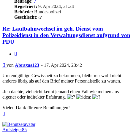
Beiträge:
7
Registriert:
9. Apr 2024, 21:24
Behörde:
Bundespolizei
Geschlecht:
Re: Laufbahnwechsel im geh. Dienst vom
Polizeidienst in den Verwaltungsdienst aufgrund von
PDU
Zitieren
Beitrag
von
Abraxas123
»
17. Apr 2024, 23:42
Um endgültige Gewissheit zu bekommen, bleibt mir wohl nicht
anderes übrig als auf den Brief meiner Personalstelle zu warten.
-Ich dachte, vielleicht kennt jemand einen Fall wie meinen aus
eigener oder indirekter Erfahrung.
Vielen Dank für eure Bemühungen!
Nach
oben
Aufsteiger85