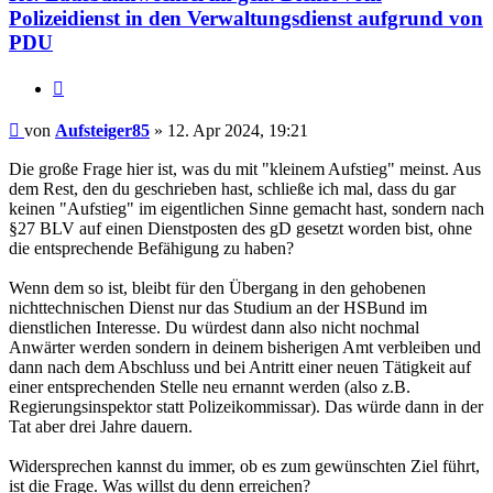
Polizeidienst in den Verwaltungsdienst aufgrund von
PDU
Zitieren
Beitrag
von
Aufsteiger85
»
12. Apr 2024, 19:21
Die große Frage hier ist, was du mit "kleinem Aufstieg" meinst. Aus
dem Rest, den du geschrieben hast, schließe ich mal, dass du gar
keinen "Aufstieg" im eigentlichen Sinne gemacht hast, sondern nach
§27 BLV auf einen Dienstposten des gD gesetzt worden bist, ohne
die entsprechende Befähigung zu haben?
Wenn dem so ist, bleibt für den Übergang in den gehobenen
nichttechnischen Dienst nur das Studium an der HSBund im
dienstlichen Interesse. Du würdest dann also nicht nochmal
Anwärter werden sondern in deinem bisherigen Amt verbleiben und
dann nach dem Abschluss und bei Antritt einer neuen Tätigkeit auf
einer entsprechenden Stelle neu ernannt werden (also z.B.
Regierungsinspektor statt Polizeikommissar). Das würde dann in der
Tat aber drei Jahre dauern.
Widersprechen kannst du immer, ob es zum gewünschten Ziel führt,
ist die Frage. Was willst du denn erreichen?