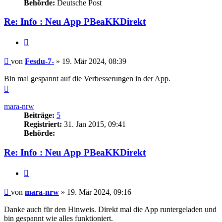
Behörde:
Deutsche Post
Re: Info : Neu App PBeaKKDirekt
Zitieren
Beitrag
von
Fesdu-7-
»
19. Mär 2024, 08:39
Bin mal gespannt auf die Verbesserungen in der App.
Nach
oben
mara-nrw
Beiträge:
5
Registriert:
31. Jan 2015, 09:41
Behörde:
Re: Info : Neu App PBeaKKDirekt
Zitieren
Beitrag
von
mara-nrw
»
19. Mär 2024, 09:16
Danke auch für den Hinweis. Direkt mal die App runtergeladen und
bin gespannt wie alles funktioniert.