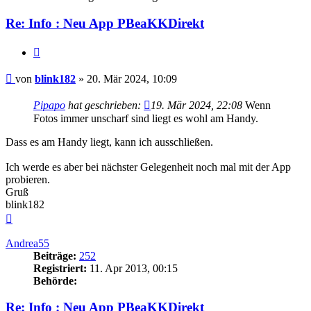
Re: Info : Neu App PBeaKKDirekt
Zitieren
Beitrag
von
blink182
»
20. Mär 2024, 10:09
Pipapo
hat geschrieben:
19. Mär 2024, 22:08
Wenn
Fotos immer unscharf sind liegt es wohl am Handy.
Dass es am Handy liegt, kann ich ausschließen.
Ich werde es aber bei nächster Gelegenheit noch mal mit der App
probieren.
Gruß
blink182
Nach
oben
Andrea55
Beiträge:
252
Registriert:
11. Apr 2013, 00:15
Behörde:
Re: Info : Neu App PBeaKKDirekt