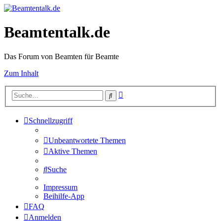
Beamtentalk.de
Das Forum von Beamten für Beamte
Zum Inhalt
Erweiterte
Suche
Suche
Schnellzugriff
Unbeantwortete Themen
Aktive Themen
Suche
Impressum
Beihilfe-App
FAQ
Anmelden