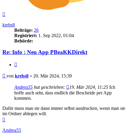
Nach
oben
krebs8
Beiträge:
26
Registriert:
1. Sep 2022, 01:04
Behörde:
Re: Info : Neu App PBeaKKDirekt
Zitieren
Beitrag
von
krebs8
»
20. Mär 2024, 15:39
Andrea55
hat geschrieben:
19. Mär 2024, 11:25
Ich
hoffe auch sehr, dass endlich die Bescheide per App
kommen.
Dafür muss man sie dann immer selbst ausdrucken, wenn man sie
im Ordner ablegen will.
Nach
oben
Andrea55