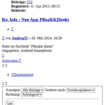
Beiträge:
252
Registriert:
11. Apr 2013, 00:15
Behörde:
Re: Info : Neu App PBeaKKDirekt
Zitieren
Beitrag
von
Andrea55
»
20. Mär 2024, 16:28
Habe im Suchfeld "PBeakk direkt"
eingegeben. Android Smartphone.
Nach
oben
Antworten
Druckansicht
Anzeigen:
Sortiere nach:
Richtung: