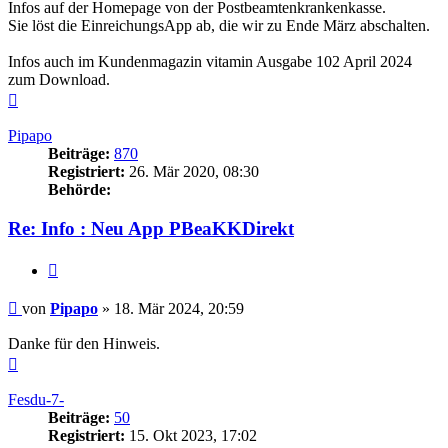
Infos auf der Homepage von der Postbeamtenkrankenkasse.
Sie löst die EinreichungsApp ab, die wir zu Ende März abschalten.
Infos auch im Kundenmagazin vitamin Ausgabe 102 April 2024
zum Download.
Nach
oben
Pipapo
Beiträge:
870
Registriert:
26. Mär 2020, 08:30
Behörde:
Re: Info : Neu App PBeaKKDirekt
Zitieren
Beitrag
von
Pipapo
»
18. Mär 2024, 20:59
Danke für den Hinweis.
Nach
oben
Fesdu-7-
Beiträge:
50
Registriert:
15. Okt 2023, 17:02