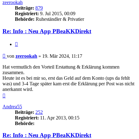
zeerookah
Beiträge:
879
Registriert:
9. Jul 2015, 00:09
Behörde:
Ruheständler & Privatier
Re: Info : Neu App PBeaKKDirekt
Zitieren
Beitrag
von
zeerookah
»
19. Mär 2024, 11:17
Hat vermutlich den Vorteil Erstattung & Erklärung kommen
zusammen.
Heute ist es bei mir so, erst das Geld auf dem Konto (ups da fehlt
was) und 3-4 Tage später kam erst die Erklärung per Post was nicht
anerkannt wird.
Nach
oben
Andrea55
Beiträge:
252
Registriert:
11. Apr 2013, 00:15
Behörde:
Re: Info : Neu App PBeaKKDirekt