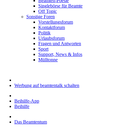
Beamten-Poesie
Singlebörse für Beamte
Off Topic
Sonstige Foren
Vorstellungsforum
Kontaktforum
Politik
Urlaubsforum
Fragen und Antworten
Sport
Support, News & Infos
Mülltonne
Werbung auf beamtentalk schalten
Beihilfe-App
Beihilfe
Das Beamtentum