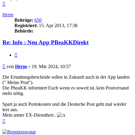
Nach
oben
Herm
Beiträge:
650
Registriert:
15. Apr 2013, 17:38
Behörde:
Re: Info : Neu App PBeaKKDirekt
Zitieren
Beitrag
von
Herm
»
19. Mär 2024, 10:57
Die Erstattungsbescheide sollen in Zukunft auch in der App landen
(" Meine Post").
Die PbeaKK informiert Euch wenn es soweit ist..kein Postversand
mehr nötig.
Spart ja auch Portokosten und die Deutsche Post geht mal wieder
leer aus.
Mein armer EX-Dienstherr..
Nach
oben