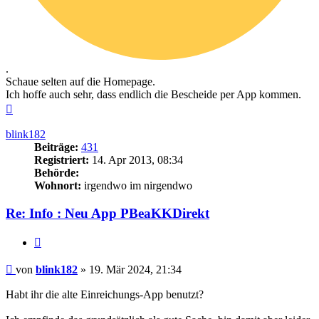
.
Schaue selten auf die Homepage.
Ich hoffe auch sehr, dass endlich die Bescheide per App kommen.
Nach
oben
blink182
Beiträge:
431
Registriert:
14. Apr 2013, 08:34
Behörde:
Wohnort:
irgendwo im nirgendwo
Re: Info : Neu App PBeaKKDirekt
Zitieren
Beitrag
von
blink182
»
19. Mär 2024, 21:34
Habt ihr die alte Einreichungs-App benutzt?