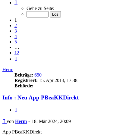
Seite
1
Gehe zu Seite:
von
12
1
2
3
4
5
…
12
Nächste
Herm
Beiträge:
650
Registriert:
15. Apr 2013, 17:38
Behörde:
Info : Neu App PBeaKKDirekt
Zitieren
Beitrag
von
Herm
»
18. Mär 2024, 20:09
App PBeaKKDirekt