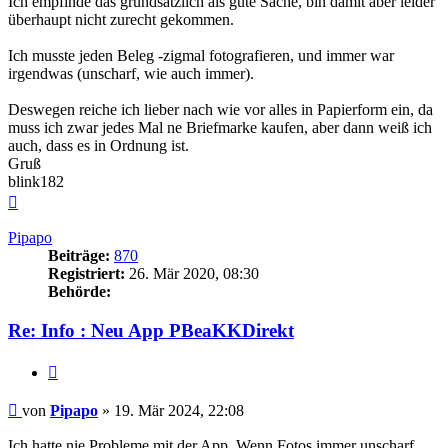
Ich empfinde das grundsätzlich als gute Sache, bin damit aber leider
überhaupt nicht zurecht gekommen.
Ich musste jeden Beleg -zigmal fotografieren, und immer war
irgendwas (unscharf, wie auch immer).
Deswegen reiche ich lieber nach wie vor alles in Papierform ein, da
muss ich zwar jedes Mal ne Briefmarke kaufen, aber dann weiß ich
auch, dass es in Ordnung ist.
Gruß
blink182
Nach
oben
Pipapo
Beiträge:
870
Registriert:
26. Mär 2020, 08:30
Behörde:
Re: Info : Neu App PBeaKKDirekt
Zitieren
Beitrag
von
Pipapo
»
19. Mär 2024, 22:08
Ich hatte nie Probleme mit der App. Wenn Fotos immer unscharf