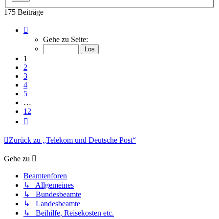
175 Beiträge
Seite
1
Gehe zu Seite:
von
12
1
2
3
4
5
…
12
Nächste
Zurück zu „Telekom und Deutsche Post“
Gehe zu
Beamtenforen
↳ Allgemeines
↳ Bundesbeamte
↳ Landesbeamte
↳ Beihilfe, Reisekosten etc.