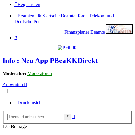
Registrieren
Beamtentalk
Startseite
Beamtenforen
Telekom und
Deutsche Post
Finanzplaner Beamte
Suche
Info : Neu App PBeaKKDirekt
Moderator:
Moderatoren
Antworten
Druckansicht
Erweiterte
Suche
Suche
175 Beiträge