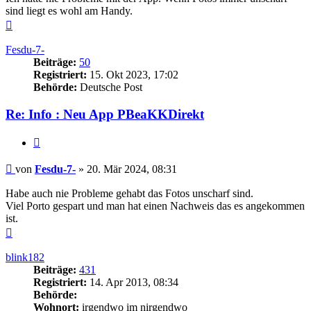
sind liegt es wohl am Handy.
Nach
oben
Fesdu-7-
Beiträge:
50
Registriert:
15. Okt 2023, 17:02
Behörde:
Deutsche Post
Re: Info : Neu App PBeaKKDirekt
Zitieren
Beitrag
von
Fesdu-7-
»
20. Mär 2024, 08:31
Habe auch nie Probleme gehabt das Fotos unscharf sind.
Viel Porto gespart und man hat einen Nachweis das es angekommen
ist.
Nach
oben
blink182
Beiträge:
431
Registriert:
14. Apr 2013, 08:34
Behörde:
Wohnort:
irgendwo im nirgendwo