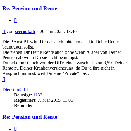
Re: Pension und Rente
Zitieren
Beitrag
von
zeerookah
»
29. Jun 2025, 18:40
Die BAnst PT wird Dir das auch mitteilen das Du Deine Rente
beantragen sollst.
Die ziehen Dir Deine Rente auch ohne wenn & aber von Deiner
Pension ab wenn Du sie nicht beantragst.
Du bekommst auch von der DRV einen Zuschuss von 8,5% Deiner
Rente zu Deiner Krankenversicherung, da Du ja ihre nicht in
Anspruch nimmst, weil Du eine "Private" hast.
Nach
oben
Dienstunfall_L
Beiträge:
1133
Registriert:
7. Mär 2015, 11:05
Behörde:
Re: Pension und Rente
Zitieren