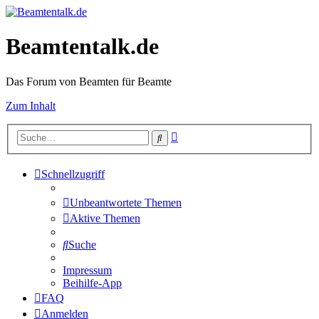
Beamtentalk.de
Das Forum von Beamten für Beamte
Zum Inhalt
Erweiterte
Suche
Suche
Schnellzugriff
Unbeantwortete Themen
Aktive Themen
Suche
Impressum
Beihilfe-App
FAQ
Anmelden