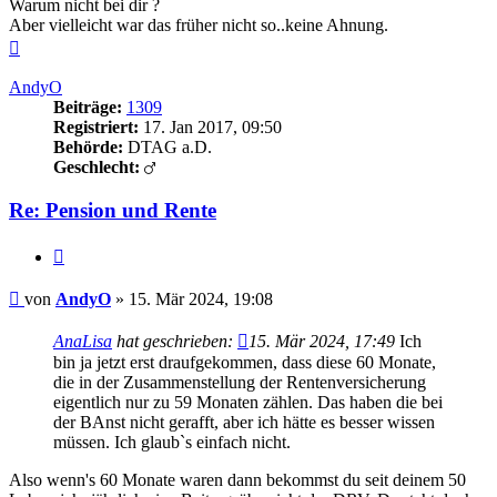
Warum nicht bei dir ?
Aber vielleicht war das früher nicht so..keine Ahnung.
Nach
oben
AndyO
Beiträge:
1309
Registriert:
17. Jan 2017, 09:50
Behörde:
DTAG a.D.
Geschlecht:
Re: Pension und Rente
Zitieren
Beitrag
von
AndyO
»
15. Mär 2024, 19:08
AnaLisa
hat geschrieben:
15. Mär 2024, 17:49
Ich
bin ja jetzt erst draufgekommen, dass diese 60 Monate,
die in der Zusammenstellung der Rentenversicherung
eigentlich nur zu 59 Monaten zählen. Das haben die bei
der BAnst nicht gerafft, aber ich hätte es besser wissen
müssen. Ich glaub`s einfach nicht.
Also wenn's 60 Monate waren dann bekommst du seit deinem 50