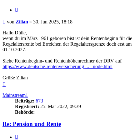
Zitieren
Beitrag
von
Zilian
»
30. Jun 2025, 18:18
Hallo Dülle,
wenn du im März 1961 geboren bist ist dein Rentenbeginn für die
Regelaltersrente bei Erreichen der Regelaltersgrenze doch erst am
01.10.2027.
Siehe Rentenbeginn- und Rentenhöhenrechner der DRV auf
https://www.deutsche-rentenversicherung ... _node.html
Grüße Zilian
Nach
oben
Mainstream1
Beiträge:
673
Registriert:
25. Mär 2022, 09:39
Behörde:
Re: Pension und Rente
Zitieren