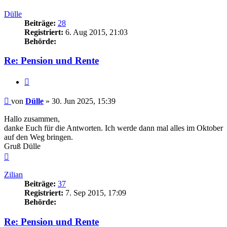
oben
Dülle
Beiträge:
28
Registriert:
6. Aug 2015, 21:03
Behörde:
Re: Pension und Rente
Zitieren
Beitrag
von
Dülle
»
30. Jun 2025, 15:39
Hallo zusammen,
danke Euch für die Antworten. Ich werde dann mal alles im Oktober
auf den Weg bringen.
Gruß Dülle
Nach
oben
Zilian
Beiträge:
37
Registriert:
7. Sep 2015, 17:09
Behörde:
Re: Pension und Rente