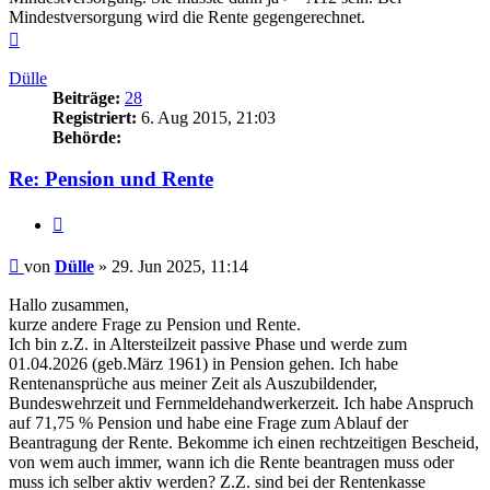
Mindestversorgung wird die Rente gegengerechnet.
Nach
oben
Dülle
Beiträge:
28
Registriert:
6. Aug 2015, 21:03
Behörde:
Re: Pension und Rente
Zitieren
Beitrag
von
Dülle
»
29. Jun 2025, 11:14
Hallo zusammen,
kurze andere Frage zu Pension und Rente.
Ich bin z.Z. in Altersteilzeit passive Phase und werde zum
01.04.2026 (geb.März 1961) in Pension gehen. Ich habe
Rentenansprüche aus meiner Zeit als Auszubildender,
Bundeswehrzeit und Fernmeldehandwerkerzeit. Ich habe Anspruch
auf 71,75 % Pension und habe eine Frage zum Ablauf der
Beantragung der Rente. Bekomme ich einen rechtzeitigen Bescheid,
von wem auch immer, wann ich die Rente beantragen muss oder
muss ich selber aktiv werden? Z.Z. sind bei der Rentenkasse