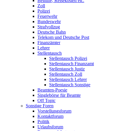
Beihilfe, Reisekosten etc.
Zoll
Polizei
Feuerwehr
Bundeswehr
Strafvollzug
Deutsche Bahn
Telekom und Deutsche Post
Finanzämter
Lehrer
Stellentausch
Stellentausch Polizei
Stellentausch Finanzamt
Stellentausch Justiz
Stellentausch Zoll
Stellentausch Lehrer
Stellentausch Sonstige
Beamten-Poesie
Singlebörse für Beamte
Off Topic
Sonstige Foren
Vorstellungsforum
Kontaktforum
Politik
Urlaubsforum