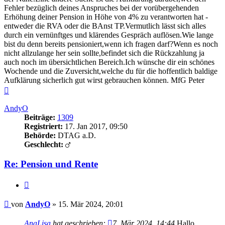
Fehler bezüglich deines Anspruches bei der vorübergehenden
Erhöhung deiner Pension in Höhe von 4% zu verantworten hat -
entweder die RVA oder die BAnst TP.Vermutlich lässt sich alles
durch ein vernünftges und klärendes Gespräch auflösen.Wie lange
bist du denn bereits pensioniert,wenn ich fragen darf?Wenn es noch
nicht allzulange her sein sollte,befindet sich die Rückzahlung ja
auch noch im übersichtlichen Bereich.Ich wünsche dir ein schönes
Wochende und die Zuversicht,welche du für die hoffentlich baldige
Aufklärung sicherlich gut wirst gebrauchen können. MfG Peter
Nach
oben
AndyO
Beiträge:
1309
Registriert:
17. Jan 2017, 09:50
Behörde:
DTAG a.D.
Geschlecht:
Re: Pension und Rente
Zitieren
Beitrag
von
AndyO
»
15. Mär 2024, 20:01
AnaLisa
hat geschrieben:
7. Mär 2024, 14:44
Hallo