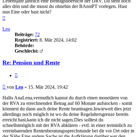
Lebensjahr jährlich eine Beitragsübersicht der DRV. Da steht doch
alles drin und die musst du ohnehin der BAnstPT vorlegen. Hast
nun Eine oder hast nicht?
Nach
oben
Leo
Beiträge:
72
Registriert:
8. Mär 2024, 14:02
Behörde:
Geschlecht:
Re: Pension und Rente
Zitieren
Beitrag
von
Leo
»
15. Mär 2024, 19:42
Hallo AnaLena,vermutlich kannst du durch einen monetären von
der RVA zu errechnenden Betrag auf 60 Monate aufstocken - somit
könntest du dann auch deine Rente beantragen.Inwieweit dies jetzt
allerdings noch möglich ist wo du deine Regelaltersgrenze bereits
erreicht hast,kann ich dir nicht sagen.Dies solltest du
schnellstmöglich mit der RVA abklären - evtl. in einer terminlich zu
vereinbarenden Rentenberatungssprechstunde bei dir vor Ort oder in
der Nähe.Eine andere Sache ist die Aufklärung darüber,wer den