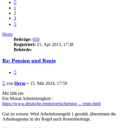
Vorherige
1
2
3
Nächste
Herm
Beiträge:
650
Registriert:
15. Apr 2013, 17:38
Behörde:
Re: Pension und Rente
Zitieren
Beitrag
von
Herm
»
15. Mär 2024, 17:59
Mir fällt ein
Ein Monat Arbeitslosigkeit :
https://www.deutsche-rentenversicherung ... rente.html
Gut zu wissen: Wird Arbeitslosengeld 1 gezahlt, übernimmt die
Arbeitsagentur in der Regel auch Rentenbeiträge.