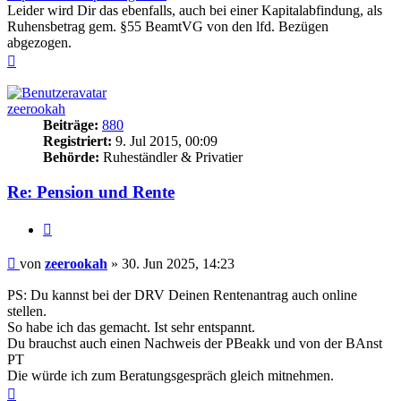
Leider wird Dir das ebenfalls, auch bei einer Kapitalabfindung, als
Ruhensbetrag gem. §55 BeamtVG von den lfd. Bezügen
abgezogen.
Nach
oben
zeerookah
Beiträge:
880
Registriert:
9. Jul 2015, 00:09
Behörde:
Ruheständler & Privatier
Re: Pension und Rente
Zitieren
Beitrag
von
zeerookah
»
30. Jun 2025, 14:23
PS: Du kannst bei der DRV Deinen Rentenantrag auch online
stellen.
So habe ich das gemacht. Ist sehr entspannt.
Du brauchst auch einen Nachweis der PBeakk und von der BAnst
PT
Die würde ich zum Beratungsgespräch gleich mitnehmen.
Nach