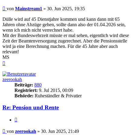
Beitrag
von
Mainstream1
»
30. Jun 2025, 19:35
Dülle wird auf 45 Dienstjahre kommen und kann dann mit 65
Jahren ohne Abzüge gehen, sollte dann also der 01.04.2026 sein,
wenn ich mich nicht verrechnet habe.
Mit der Bundeswehrzeit müsste er mal sehen, eigentlich wird diese
Zeit der Beamtenversorgung zugerechnet. Aber die Pensionsstelle
wird ja eine Berechnung machen. Für die 45 Jahre aber auch
relevant!
MS
Nach
oben
zeerookah
Beiträge:
880
Registriert:
9. Jul 2015, 00:09
Behörde:
Ruheständler & Privatier
Re: Pension und Rente
Zitieren
Beitrag
von
zeerookah
»
30. Jun 2025, 21:49