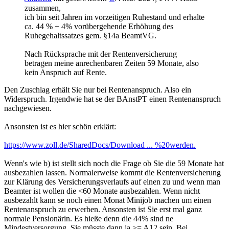
zusammen,
ich bin seit Jahren im vorzeitigen Ruhestand und erhalte
ca. 44 % + 4% vorübergehende Erhöhung des
Ruhegehaltssatzes gem. §14a BeamtVG.
Nach Rücksprache mit der Rentenversicherung
betragen meine anrechenbaren Zeiten 59 Monate, also
kein Anspruch auf Rente.
Den Zuschlag erhält Sie nur bei Rentenanspruch. Also ein
Widerspruch. Irgendwie hat se der BAnstPT einen Rentenanspruch
nachgewiesen.
Ansonsten ist es hier schön erklärt:
https://www.zoll.de/SharedDocs/Download ... %20werden.
Wenn's wie b) ist stellt sich noch die Frage ob Sie die 59 Monate hat
ausbezahlen lassen. Normalerweise kommt die Rentenversicherung
zur Klärung des Versicherungsverlaufs auf einen zu und wenn man
Beamter ist wollen die <60 Monate ausbezahlen. Wenn nicht
ausbezahlt kann se noch einen Monat Minijob machen um einen
Rentenanspruch zu erwerben. Ansonsten ist Sie erst mal ganz
normale Pensionärin. Es hieße denn die 44% sind ne
Mindestversorgung. Sie müsste dann ja >= A12 sein. Bei