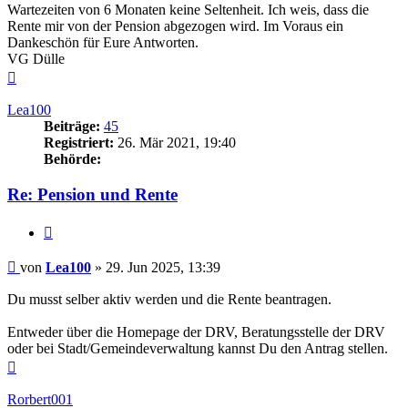
Wartezeiten von 6 Monaten keine Seltenheit. Ich weis, dass die
Rente mir von der Pension abgezogen wird. Im Voraus ein
Dankeschön für Eure Antworten.
VG Dülle
Nach
oben
Lea100
Beiträge:
45
Registriert:
26. Mär 2021, 19:40
Behörde:
Re: Pension und Rente
Zitieren
Beitrag
von
Lea100
»
29. Jun 2025, 13:39
Du musst selber aktiv werden und die Rente beantragen.
Entweder über die Homepage der DRV, Beratungsstelle der DRV
oder bei Stadt/Gemeindeverwaltung kannst Du den Antrag stellen.
Nach
oben
Rorbert001