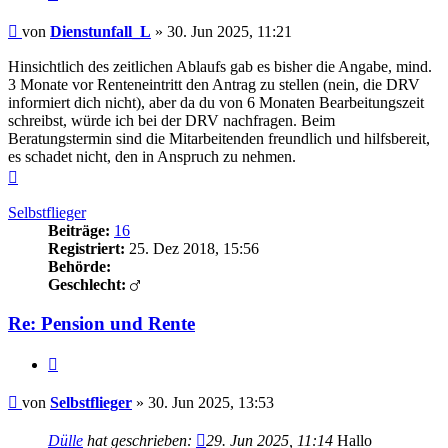
Beitrag
von
Dienstunfall_L
»
30. Jun 2025, 11:21
Hinsichtlich des zeitlichen Ablaufs gab es bisher die Angabe, mind.
3 Monate vor Renteneintritt den Antrag zu stellen (nein, die DRV
informiert dich nicht), aber da du von 6 Monaten Bearbeitungszeit
schreibst, würde ich bei der DRV nachfragen. Beim
Beratungstermin sind die Mitarbeitenden freundlich und hilfsbereit,
es schadet nicht, den in Anspruch zu nehmen.
Nach
oben
Selbstflieger
Beiträge:
16
Registriert:
25. Dez 2018, 15:56
Behörde:
Geschlecht:
Re: Pension und Rente
Zitieren
Beitrag
von
Selbstflieger
»
30. Jun 2025, 13:53
Dülle
hat geschrieben:
29. Jun 2025, 11:14
Hallo