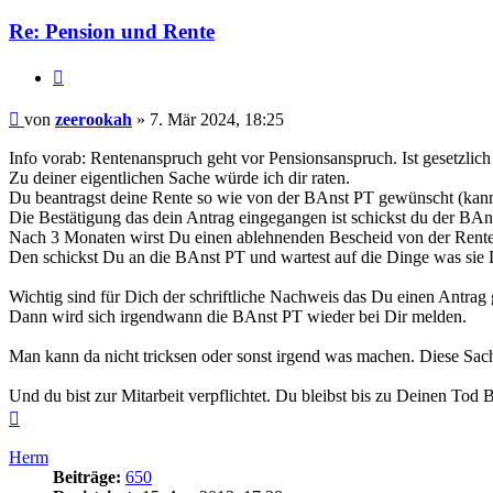
Re: Pension und Rente
Zitieren
Beitrag
von
zeerookah
»
7. Mär 2024, 18:25
Info vorab: Rentenanspruch geht vor Pensionsanspruch. Ist gesetzlich 
Zu deiner eigentlichen Sache würde ich dir raten.
Du beantragst deine Rente so wie von der BAnst PT gewünscht (ka
Die Bestätigung das dein Antrag eingegangen ist schickst du der BAn
Nach 3 Monaten wirst Du einen ablehnenden Bescheid von der Ren
Den schickst Du an die BAnst PT und wartest auf die Dinge was sie D
Wichtig sind für Dich der schriftliche Nachweis das Du einen Antrag 
Dann wird sich irgendwann die BAnst PT wieder bei Dir melden.
Man kann da nicht tricksen oder sonst irgend was machen. Diese Sache
Und du bist zur Mitarbeit verpflichtet. Du bleibst bis zu Deinen Tod
Nach
oben
Herm
Beiträge:
650