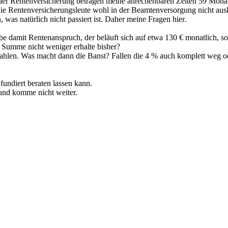
der Rentenversicherung betragen meine anrechenbaren Zeiten 59 Monat
 die Rentenversicherungsleute wohl in der Beamtenversorgung nicht aus
was natürlich nicht passiert ist. Daher meine Fragen hier.
abe damit Rentenanspruch, der beläuft sich auf etwa 130 € monatlich, s
in Summe nicht weniger erhalte bisher?
bezahlen. Was macht dann die Banst? Fallen die 4 % auch komplett weg od
undiert beraten lassen kann.
 und komme nicht weiter.