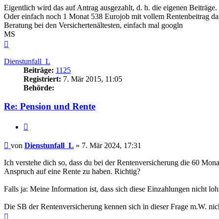
Eigentlich wird das auf Antrag ausgezahlt, d. h. die eigenen Beiträge.
Oder einfach noch 1 Monat 538 Eurojob mit vollem Rentenbeitrag dan
Beratung bei den Versichertenältesten, einfach mal googln
MS
Nach
oben
Dienstunfall_L
Beiträge:
1125
Registriert:
7. Mär 2015, 11:05
Behörde:
Re: Pension und Rente
Zitieren
Beitrag
von
Dienstunfall_L
»
7. Mär 2024, 17:31
Ich verstehe dich so, dass du bei der Rentenversicherung die 60 Mona
Anspruch auf eine Rente zu haben. Richtig?
Falls ja: Meine Information ist, dass sich diese Einzahlungen nicht
Die SB der Rentenversicherung kennen sich in dieser Frage m.W. nich
Nach