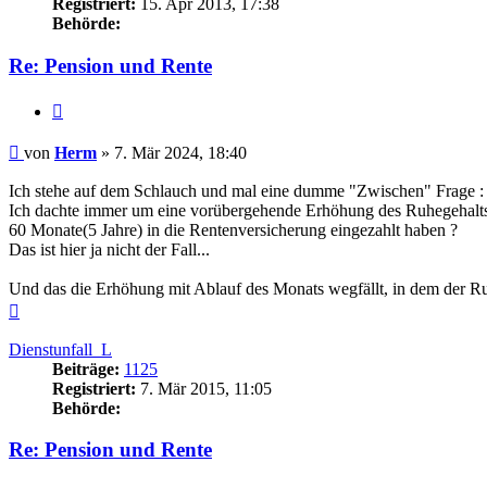
Registriert:
15. Apr 2013, 17:38
Behörde:
Re: Pension und Rente
Zitieren
Beitrag
von
Herm
»
7. Mär 2024, 18:40
Ich stehe auf dem Schlauch und mal eine dumme "Zwischen" Frage :
Ich dachte immer um eine vorübergehende Erhöhung des Ruhegehal
60 Monate(5 Jahre) in die Rentenversicherung eingezahlt haben ?
Das ist hier ja nicht der Fall...
Und das die Erhöhung mit Ablauf des Monats wegfällt, in dem der Ru
Nach
oben
Dienstunfall_L
Beiträge:
1125
Registriert:
7. Mär 2015, 11:05
Behörde:
Re: Pension und Rente