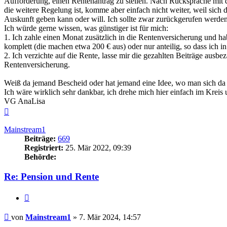
Aufforderung, einen Rentenantrag zu stellen. Nach Rücksprache mit 
die weitere Regelung ist, komme aber einfach nicht weiter, weil sich
Auskunft geben kann oder will. Ich sollte zwar zurückgerufen werden, 
Ich würde gerne wissen, was günstiger ist für mich:
1. Ich zahle einen Monat zusätzlich in die Rentenversicherung und h
komplett (die machen etwa 200 € aus) oder nur anteilig, so dass ich 
2. Ich verzichte auf die Rente, lasse mir die gezahlten Beiträge aus
Rentenversicherung.
Weiß da jemand Bescheid oder hat jemand eine Idee, wo man sich da f
Ich wäre wirklich sehr dankbar, ich drehe mich hier einfach im Kreis
VG AnaLisa
Nach
oben
Mainstream1
Beiträge:
669
Registriert:
25. Mär 2022, 09:39
Behörde:
Re: Pension und Rente
Zitieren
Beitrag
von
Mainstream1
»
7. Mär 2024, 14:57