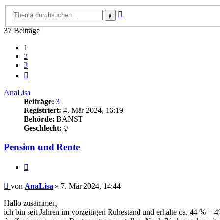
Erweiterte
Suche
Suche
37 Beiträge
1
2
3
Nächste
AnaLisa
Beiträge:
3
Registriert:
4. Mär 2024, 16:19
Behörde:
BANST
Geschlecht:
Pension und Rente
Zitieren
Beitrag
von
AnaLisa
»
7. Mär 2024, 14:44
Hallo zusammen,
ich bin seit Jahren im vorzeitigen Ruhestand und erhalte ca. 44 % 