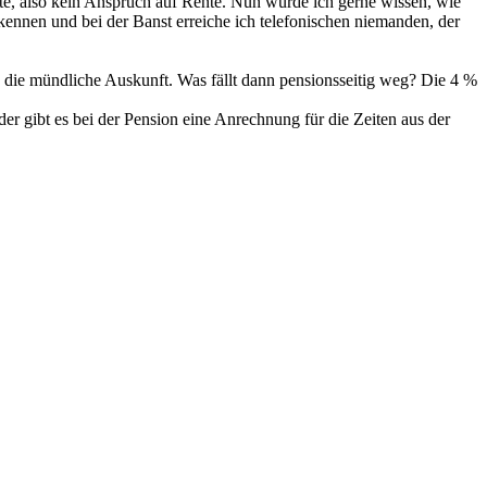
e, also kein Anspruch auf Rente. Nun würde ich gerne wissen, wie
kennen und bei der Banst erreiche ich telefonischen niemanden, der
o die mündliche Auskunft. Was fällt dann pensionsseitig weg? Die 4 %
er gibt es bei der Pension eine Anrechnung für die Zeiten aus der