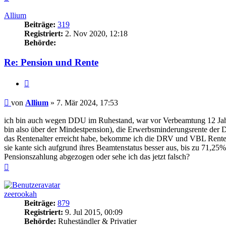
oben
Allium
Beiträge:
319
Registriert:
2. Nov 2020, 12:18
Behörde:
Re: Pension und Rente
Zitieren
Beitrag
von
Allium
»
7. Mär 2024, 17:53
ich bin auch wegen DDU im Ruhestand, war vor Verbeamtung 12 Ja
bin also über der Mindestpension), die Erwerbsminderungsrente der D
das Rentenalter erreicht habe, bekomme ich die DRV und VBL Rente, 
sie kante sich aufgrund ihres Beamtenstatus besser aus, bis zu 71,25
Pensionszahlung abgezogen oder sehe ich das jetzt falsch?
Nach
oben
zeerookah
Beiträge:
879
Registriert:
9. Jul 2015, 00:09
Behörde:
Ruheständler & Privatier