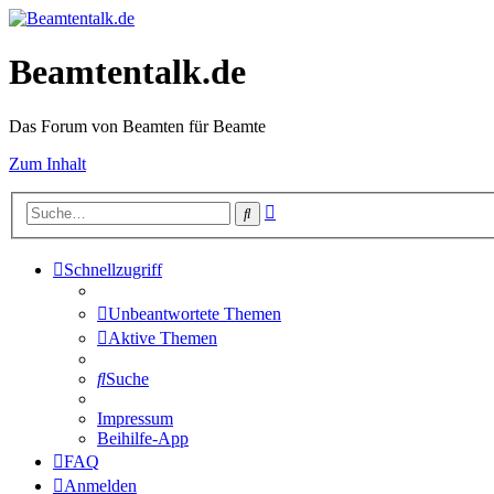
Beamtentalk.de
Das Forum von Beamten für Beamte
Zum Inhalt
Erweiterte
Suche
Suche
Schnellzugriff
Unbeantwortete Themen
Aktive Themen
Suche
Impressum
Beihilfe-App
FAQ
Anmelden