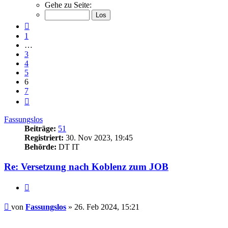
6
Gehe zu Seite:
von
7
Vorherige
1
…
3
4
5
6
7
Nächste
Fassungslos
Beiträge:
51
Registriert:
30. Nov 2023, 19:45
Behörde:
DT IT
Re: Versetzung nach Koblenz zum JOB
Zitieren
Beitrag
von
Fassungslos
»
26. Feb 2024, 15:21