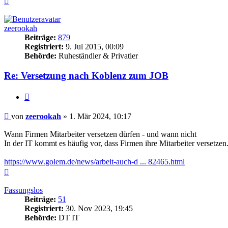
oben
zeerookah
Beiträge:
879
Registriert:
9. Jul 2015, 00:09
Behörde:
Ruheständler & Privatier
Re: Versetzung nach Koblenz zum JOB
Zitieren
Beitrag
von
zeerookah
»
1. Mär 2024, 10:17
Wann Firmen Mitarbeiter versetzen dürfen - und wann nicht
In der IT kommt es häufig vor, dass Firmen ihre Mitarbeiter versetzen.
https://www.golem.de/news/arbeit-auch-d ... 82465.html
Nach
oben
Fassungslos
Beiträge:
51
Registriert:
30. Nov 2023, 19:45
Behörde:
DT IT