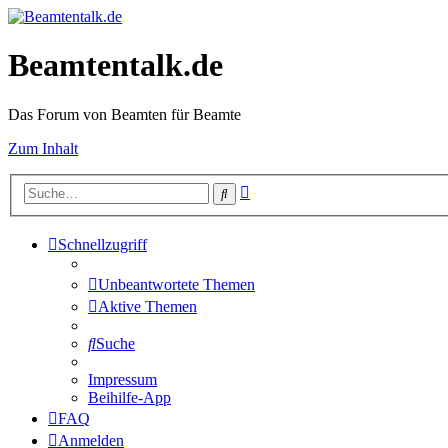
Beamtentalk.de
Das Forum von Beamten für Beamte
Zum Inhalt
Erweiterte
Suche
Suche
Schnellzugriff
Unbeantwortete Themen
Aktive Themen
Suche
Impressum
Beihilfe-App
FAQ
Anmelden