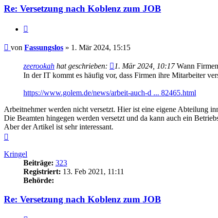
Re: Versetzung nach Koblenz zum JOB
Zitieren
Beitrag
von
Fassungslos
»
1. Mär 2024, 15:15
zeerookah
hat geschrieben:
1. Mär 2024, 10:17
Wann Firmen M
In der IT kommt es häufig vor, dass Firmen ihre Mitarbeiter ver
https://www.golem.de/news/arbeit-auch-d ... 82465.html
Arbeitnehmer werden nicht versetzt. Hier ist eine eigene Abteilung in
Die Beamten hingegen werden versetzt und da kann auch ein Betriebsr
Aber der Artikel ist sehr interessant.
Nach
oben
Kringel
Beiträge:
323
Registriert:
13. Feb 2021, 11:11
Behörde:
Re: Versetzung nach Koblenz zum JOB
Zitieren