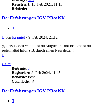
Registriert:
13. Feb 2021, 11:11
Behörde:
Re: Erfahrungen IGV PBeaKK
Zitieren
Beitrag
von
Kringel
»
9. Feb 2024, 21:12
@Geissi - Seit wann bist du Mitglied ? Und bekommst du
regelmäßig Infos z.B. durch einen Newsletter ?
Nach
oben
Geissi
Beiträge:
8
Registriert:
8. Feb 2024, 11:45
Behörde:
Post
Geschlecht:
Re: Erfahrungen IGV PBeaKK
Zitieren