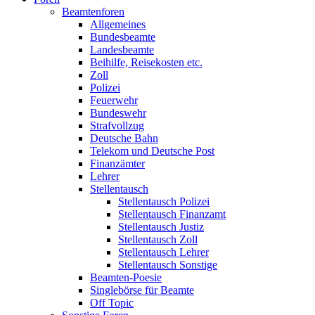
Beamtenforen
Allgemeines
Bundesbeamte
Landesbeamte
Beihilfe, Reisekosten etc.
Zoll
Polizei
Feuerwehr
Bundeswehr
Strafvollzug
Deutsche Bahn
Telekom und Deutsche Post
Finanzämter
Lehrer
Stellentausch
Stellentausch Polizei
Stellentausch Finanzamt
Stellentausch Justiz
Stellentausch Zoll
Stellentausch Lehrer
Stellentausch Sonstige
Beamten-Poesie
Singlebörse für Beamte
Off Topic