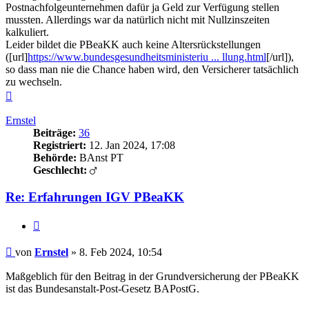
Postnachfolgeunternehmen dafür ja Geld zur Verfügung stellen
mussten. Allerdings war da natürlich nicht mit Nullzinszeiten
kalkuliert.
Leider bildet die PBeaKK auch keine Altersrückstellungen
([url]
https://www.bundesgesundheitsministeriu ... llung.html
[/url]),
so dass man nie die Chance haben wird, den Versicherer tatsächlich
zu wechseln.
Nach
oben
Ernstel
Beiträge:
36
Registriert:
12. Jan 2024, 17:08
Behörde:
BAnst PT
Geschlecht:
Re: Erfahrungen IGV PBeaKK
Zitieren
Beitrag
von
Ernstel
»
8. Feb 2024, 10:54
Maßgeblich für den Beitrag in der Grundversicherung der PBeaKK
ist das Bundesanstalt-Post-Gesetz BAPostG.