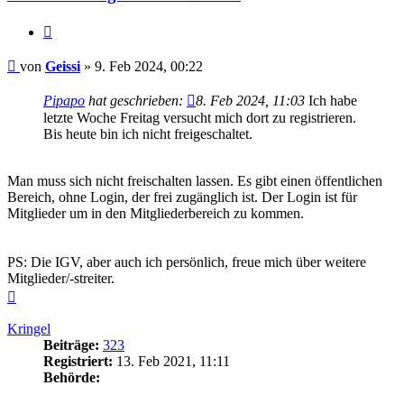
Zitieren
Beitrag
von
Geissi
»
9. Feb 2024, 00:22
Pipapo
hat geschrieben:
8. Feb 2024, 11:03
Ich habe
letzte Woche Freitag versucht mich dort zu registrieren.
Bis heute bin ich nicht freigeschaltet.
Man muss sich nicht freischalten lassen. Es gibt einen öffentlichen
Bereich, ohne Login, der frei zugänglich ist. Der Login ist für
Mitglieder um in den Mitgliederbereich zu kommen.
PS: Die IGV, aber auch ich persönlich, freue mich über weitere
Mitglieder/-streiter.
Nach
oben
Kringel
Beiträge:
323
Registriert:
13. Feb 2021, 11:11
Behörde: