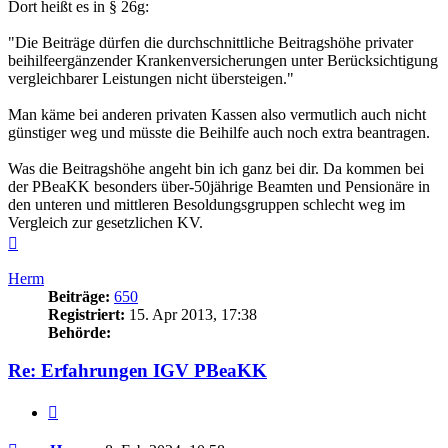
Dort heißt es in § 26g:
"Die Beiträge dürfen die durchschnittliche Beitragshöhe privater
beihilfeergänzender Krankenversicherungen unter Berücksichtigung
vergleichbarer Leistungen nicht übersteigen."
Man käme bei anderen privaten Kassen also vermutlich auch nicht
günstiger weg und müsste die Beihilfe auch noch extra beantragen.
Was die Beitragshöhe angeht bin ich ganz bei dir. Da kommen bei
der PBeaKK besonders über-50jährige Beamten und Pensionäre in
den unteren und mittleren Besoldungsgruppen schlecht weg im
Vergleich zur gesetzlichen KV.
Nach
oben
Herm
Beiträge:
650
Registriert:
15. Apr 2013, 17:38
Behörde:
Re: Erfahrungen IGV PBeaKK
Zitieren
Beitrag