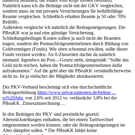
mittleren Beamten, die Haare vom Kopf fressen (werden).
Natürlich kann ich die Beiträge nicht mit der GKV vergleichen,
sondern muss sie mit privaten Versicherungen für beihilfefähige
Beamte vergleichen. Schließlich erhalten Beamte ja 50 oder 70%
Beihilfe,
Außerdem vergleiche ich natürlich die Beitragssteigerungen. Die
PBeaKK war ja mal eine günstige Versicherung.
Schließungsbedingte Kosten sollten ja auch nicht die Beamten
tragen, sondern die Postnachfolgeunternehmen durch Bildung von
Geldvermögen (Fonds). Wie oben schonmal erwähnt, sollte dieser
Fonds verzinst werden. An 0-Zinszeiten dachte da natürlich
niemand. Irgendwo im Post...-Gesetz steht, sinngemäß: "Sollte das
Geld nicht reichen, haben die Postnachfolgeunternehmen dafür
aufzukommen." Auf die geht aber die PBeaKK verständlicherweise
nicht zu. Ist ja einfacher die Mitglieder abzukassieren.
Der PKV-Verband bescheinigt sich eine durchschnittliche
Beitragserhöhung
https://www.privat-patienten.de/beitrae ...
ro%20Jahr.
von 2,6% seit 2012 vs. verlässliche 3,8% bei der
PBeaKK. Zinseszinsrechnung ...
In den Beiträgen der PKV sind persönliche gesetzl.
Altersrückstellungen enthalten, die bei einem Tarifwechsel
mitgenommen werden können, oder die Beitragssteigerungen im
Alter dämpfen sollen. * Die PBeaKK bildet keine