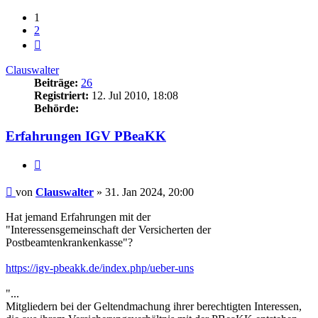
1
2
Nächste
Clauswalter
Beiträge:
26
Registriert:
12. Jul 2010, 18:08
Behörde:
Erfahrungen IGV PBeaKK
Zitieren
Beitrag
von
Clauswalter
»
31. Jan 2024, 20:00
Hat jemand Erfahrungen mit der
"Interessensgemeinschaft der Versicherten der
Postbeamtenkrankenkasse"?
https://igv-pbeakk.de/index.php/ueber-uns
"...
Mitgliedern bei der Geltendmachung ihrer berechtigten Interessen,