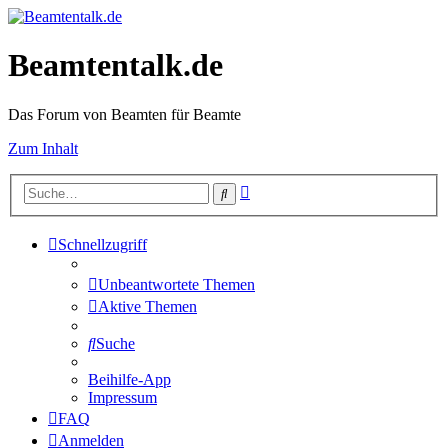
Beamtentalk.de
Das Forum von Beamten für Beamte
Zum Inhalt
Erweiterte
Suche
Suche
Schnellzugriff
Unbeantwortete Themen
Aktive Themen
Suche
Beihilfe-App
Impressum
FAQ
Anmelden