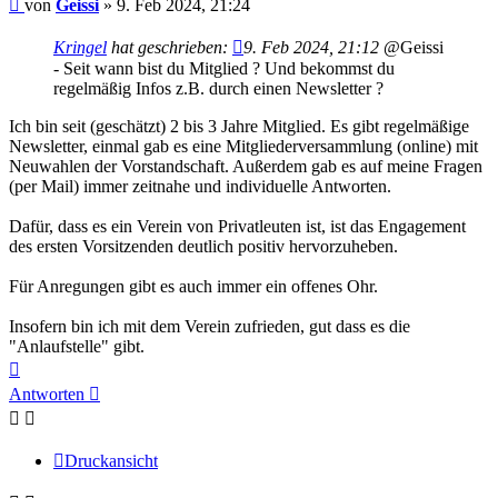
Beitrag
von
Geissi
»
9. Feb 2024, 21:24
Kringel
hat geschrieben:
9. Feb 2024, 21:12
@Geissi
- Seit wann bist du Mitglied ? Und bekommst du
regelmäßig Infos z.B. durch einen Newsletter ?
Ich bin seit (geschätzt) 2 bis 3 Jahre Mitglied. Es gibt regelmäßige
Newsletter, einmal gab es eine Mitgliederversammlung (online) mit
Neuwahlen der Vorstandschaft. Außerdem gab es auf meine Fragen
(per Mail) immer zeitnahe und individuelle Antworten.
Dafür, dass es ein Verein von Privatleuten ist, ist das Engagement
des ersten Vorsitzenden deutlich positiv hervorzuheben.
Für Anregungen gibt es auch immer ein offenes Ohr.
Insofern bin ich mit dem Verein zufrieden, gut dass es die
"Anlaufstelle" gibt.
Nach
oben
Antworten
Druckansicht