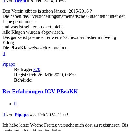
von
Herm
»
8. Feb 2024, 10:58
Den Verein gibt es ja schon länger...2015/2016 ?
Die haben das "Versicherungsmathematische Gutachten" unter der
Lupe genommen..
und was ist seither passiert..nichts.
Alle Klagen wurden abgewiesen.
Das ganze ist ja eine ehrenwerte Sache..aber bisher mit wenig
Erfolg.
Die PBeaKK weiss sich zu wehren.
Nach
oben
Pipapo
Beiträge:
870
Registriert:
26. Mär 2020, 08:30
Behörde:
Re: Erfahrungen IGV PBeaKK
Zitieren
Beitrag
von
Pipapo
»
8. Feb 2024, 11:03
Ich habe letzte Woche Freitag versucht mich dort zu registrieren. Bis
heute bin ich nicht freigeschaltet.