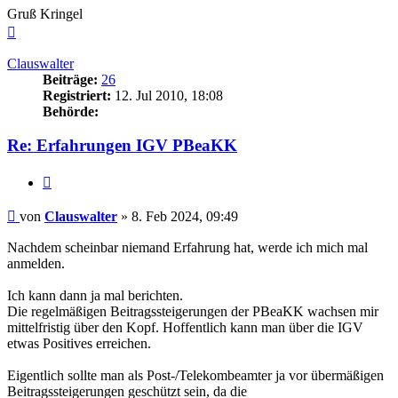
Gruß Kringel
Nach
oben
Clauswalter
Beiträge:
26
Registriert:
12. Jul 2010, 18:08
Behörde:
Re: Erfahrungen IGV PBeaKK
Zitieren
Beitrag
von
Clauswalter
»
8. Feb 2024, 09:49
Nachdem scheinbar niemand Erfahrung hat, werde ich mich mal
anmelden.
Ich kann dann ja mal berichten.
Die regelmäßigen Beitragssteigerungen der PBeaKK wachsen mir
mittelfristig über den Kopf. Hoffentlich kann man über die IGV
etwas Positives erreichen.
Eigentlich sollte man als Post-/Telekombeamter ja vor übermäßigen
Beitragssteigerungen geschützt sein, da die