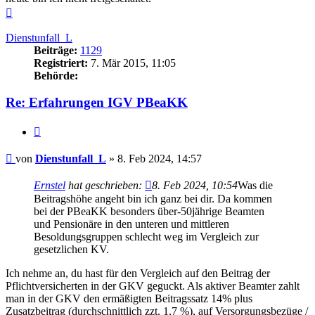
Nach
oben
Dienstunfall_L
Beiträge:
1129
Registriert:
7. Mär 2015, 11:05
Behörde:
Re: Erfahrungen IGV PBeaKK
Zitieren
Beitrag
von
Dienstunfall_L
»
8. Feb 2024, 14:57
Ernstel
hat geschrieben:
8. Feb 2024, 10:54
Was die
Beitragshöhe angeht bin ich ganz bei dir. Da kommen
bei der PBeaKK besonders über-50jährige Beamten
und Pensionäre in den unteren und mittleren
Besoldungsgruppen schlecht weg im Vergleich zur
gesetzlichen KV.
Ich nehme an, du hast für den Vergleich auf den Beitrag der
Pflichtversicherten in der GKV geguckt. Als aktiver Beamter zahlt
man in der GKV den ermäßigten Beitragssatz 14% plus
Zusatzbeitrag (durchschnittlich zzt. 1,7 %), auf Versorgungsbezüge /