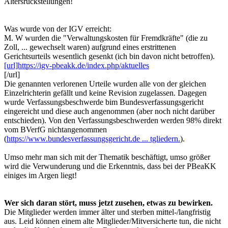
Altersrückstellungen!
Was wurde von der IGV erreicht:
M. W wurden die "Verwaltungskosten für Fremdkräfte" (die zu
Zoll, ... gewechselt waren) aufgrund eines erstrittenen
Gerichtsurteils wesentlich gesenkt (ich bin davon nicht betroffen).
[url]https://igv-pbeakk.de/index.php/aktuelles
[/url]
Die genannten verlorenen Urteile wurden alle von der gleichen
Einzelrichterin gefällt und keine Revision zugelassen. Dagegen
wurde Verfassungsbeschwerde bim Bundesverfassungsgericht
eingereicht und diese auch angenommen (aber noch nicht darüber
entschieden). Von den Verfassungsbeschwerden werden 98% direkt
vom BVerfG nichtangenommen
(
https://www.bundesverfassungsgericht.de ... tgliedern.
).
Umso mehr man sich mit der Thematik beschäftigt, umso größer
wird die Verwunderung und die Erkenntnis, dass bei der PBeaKK
einiges im Argen liegt!
Wer sich daran stört, muss jetzt zusehen, etwas zu bewirken.
Die Mitglieder werden immer älter und sterben mittel-/langfristig
aus. Leid können einem alte Mitglieder/Mitversicherte tun, die nicht