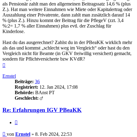
als Pensionär zahlt man den allgemeinen Beitragssatz 14,6 % (plus
Z.). Hat man weitere Einnahmen wie Miete oder Kapitalertrag oder
Auszahlung einer Privatrente, dann zahlt man zusätzlich darauf 14
% (plus Z.). Hinzu kommt der Beitrag für die PflegeV (zzt. 3,4
%:2= 1,7 % aller Einnahmen) plus evtl. der Zuschlag für
Kinderlose.
Hast du das ausgerechnet? Zahlst du in der PBeaKK wirklich mehr
als das und kommst „schlecht weg im Vergleich“ oder hast du den
Vergleich nicht für Beamte (in GKV freiwillig versichert) gemacht,
sondern für Pflichtversicherte bzw KVdR?
Nach
oben
Ernstel
Beiträge:
36
Registriert:
12. Jan 2024, 17:08
Behörde:
BAnst PT
Geschlecht:
Re: Erfahrungen IGV PBeaKK
Zitieren
Beitrag
von
Ernstel
»
8. Feb 2024, 22:53