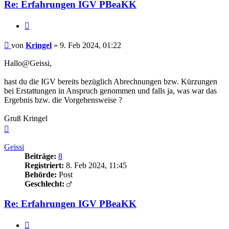
Re: Erfahrungen IGV PBeaKK
Zitieren
Beitrag
von
Kringel
»
9. Feb 2024, 01:22
Hallo@Geissi,
hast du die IGV bereits bezüglich Abrechnungen bzw. Kürzungen
bei Erstattungen in Anspruch genommen und falls ja, was war das
Ergebnis bzw. die Vorgehensweise ?
Gruß Kringel
Nach
oben
Geissi
Beiträge:
8
Registriert:
8. Feb 2024, 11:45
Behörde:
Post
Geschlecht:
Re: Erfahrungen IGV PBeaKK
Zitieren