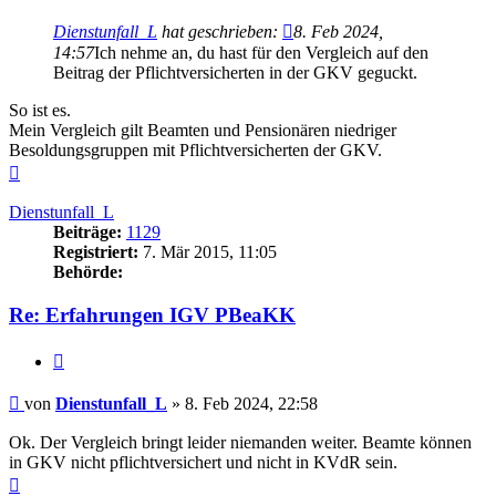
Dienstunfall_L
hat geschrieben:
8. Feb 2024,
14:57
Ich nehme an, du hast für den Vergleich auf den
Beitrag der Pflichtversicherten in der GKV geguckt.
So ist es.
Mein Vergleich gilt Beamten und Pensionären niedriger
Besoldungsgruppen mit Pflichtversicherten der GKV.
Nach
oben
Dienstunfall_L
Beiträge:
1129
Registriert:
7. Mär 2015, 11:05
Behörde:
Re: Erfahrungen IGV PBeaKK
Zitieren
Beitrag
von
Dienstunfall_L
»
8. Feb 2024, 22:58
Ok. Der Vergleich bringt leider niemanden weiter. Beamte können
in GKV nicht pflichtversichert und nicht in KVdR sein.
Nach