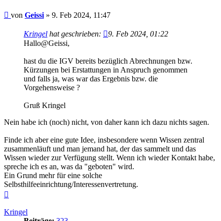
Beitrag
von
Geissi
»
9. Feb 2024, 11:47
Kringel
hat geschrieben:
9. Feb 2024, 01:22
Hallo@Geissi,
hast du die IGV bereits bezüglich Abrechnungen bzw.
Kürzungen bei Erstattungen in Anspruch genommen
und falls ja, was war das Ergebnis bzw. die
Vorgehensweise ?
Gruß Kringel
Nein habe ich (noch) nicht, von daher kann ich dazu nichts sagen.
Finde ich aber eine gute Idee, insbesondere wenn Wissen zentral
zusammenläuft und man jemand hat, der das sammelt und das
Wissen wieder zur Verfügung stellt. Wenn ich wieder Kontakt habe,
spreche ich es an, was da "geboten" wird.
Ein Grund mehr für eine solche
Selbsthilfeeinrichtung/Interessenvertretung.
Nach
oben
Kringel
Beiträge:
323