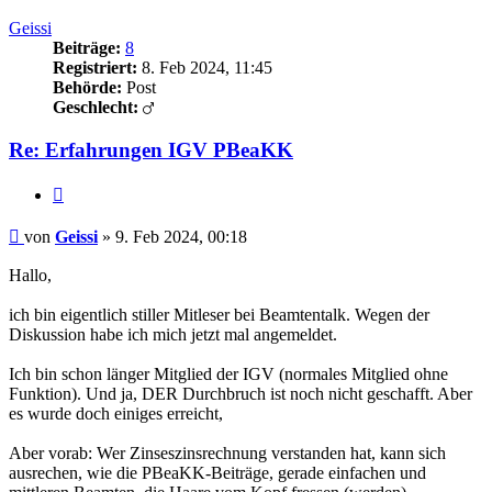
oben
Geissi
Beiträge:
8
Registriert:
8. Feb 2024, 11:45
Behörde:
Post
Geschlecht:
Re: Erfahrungen IGV PBeaKK
Zitieren
Beitrag
von
Geissi
»
9. Feb 2024, 00:18
Hallo,
ich bin eigentlich stiller Mitleser bei Beamtentalk. Wegen der
Diskussion habe ich mich jetzt mal angemeldet.
Ich bin schon länger Mitglied der IGV (normales Mitglied ohne
Funktion). Und ja, DER Durchbruch ist noch nicht geschafft. Aber
es wurde doch einiges erreicht,
Aber vorab: Wer Zinseszinsrechnung verstanden hat, kann sich
ausrechen, wie die PBeaKK-Beiträge, gerade einfachen und