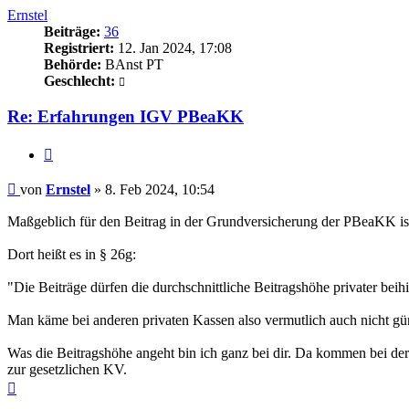
Ernstel
Beiträge:
36
Registriert:
12. Jan 2024, 17:08
Behörde:
BAnst PT
Geschlecht:
Re: Erfahrungen IGV PBeaKK
Zitieren
Beitrag
von
Ernstel
»
8. Feb 2024, 10:54
Maßgeblich für den Beitrag in der Grundversicherung der PBeaKK i
Dort heißt es in § 26g:
"Die Beiträge dürfen die durchschnittliche Beitragshöhe privater bei
Man käme bei anderen privaten Kassen also vermutlich auch nicht gün
Was die Beitragshöhe angeht bin ich ganz bei dir. Da kommen bei d
zur gesetzlichen KV.
Nach
oben