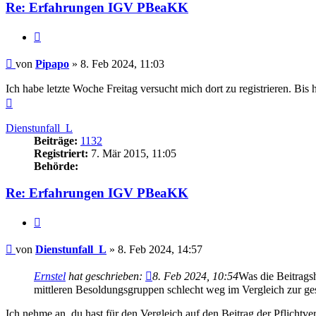
Re: Erfahrungen IGV PBeaKK
Zitieren
Beitrag
von
Pipapo
»
8. Feb 2024, 11:03
Ich habe letzte Woche Freitag versucht mich dort zu registrieren. Bis he
Nach
oben
Dienstunfall_L
Beiträge:
1132
Registriert:
7. Mär 2015, 11:05
Behörde:
Re: Erfahrungen IGV PBeaKK
Zitieren
Beitrag
von
Dienstunfall_L
»
8. Feb 2024, 14:57
Ernstel
hat geschrieben:
8. Feb 2024, 10:54
Was die Beitrags
mittleren Besoldungsgruppen schlecht weg im Vergleich zur ge
Ich nehme an, du hast für den Vergleich auf den Beitrag der Pflicht