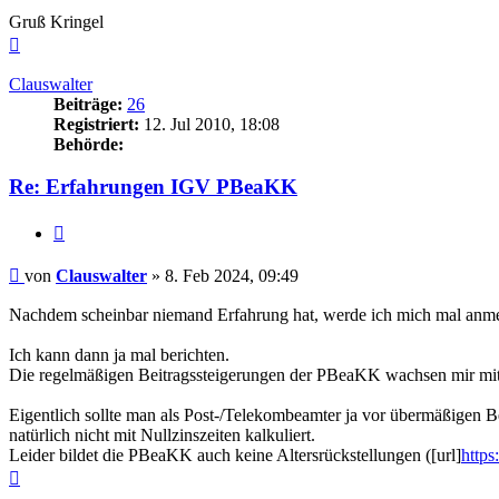
Gruß Kringel
Nach
oben
Clauswalter
Beiträge:
26
Registriert:
12. Jul 2010, 18:08
Behörde:
Re: Erfahrungen IGV PBeaKK
Zitieren
Beitrag
von
Clauswalter
»
8. Feb 2024, 09:49
Nachdem scheinbar niemand Erfahrung hat, werde ich mich mal anm
Ich kann dann ja mal berichten.
Die regelmäßigen Beitragssteigerungen der PBeaKK wachsen mir mitte
Eigentlich sollte man als Post-/Telekombeamter ja vor übermäßigen Be
natürlich nicht mit Nullzinszeiten kalkuliert.
Leider bildet die PBeaKK auch keine Altersrückstellungen ([url]
https
Nach
oben