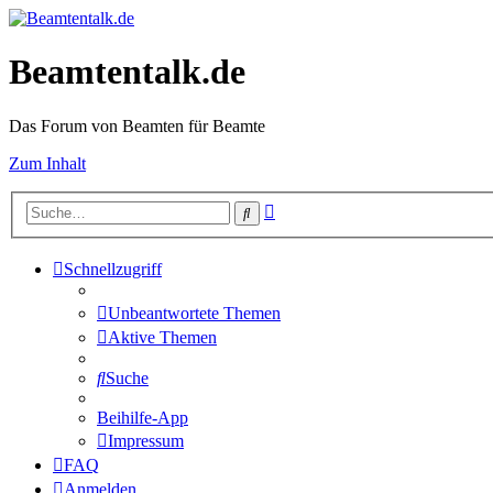
Beamtentalk.de
Das Forum von Beamten für Beamte
Zum Inhalt
Erweiterte
Suche
Suche
Schnellzugriff
Unbeantwortete Themen
Aktive Themen
Suche
Beihilfe-App
Impressum
FAQ
Anmelden