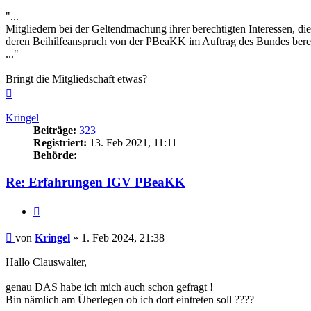
"...
Mitgliedern bei der Geltendmachung ihrer berechtigten Interessen, di
deren Beihilfeanspruch von der PBeaKK im Auftrag des Bundes bere
..."
Bringt die Mitgliedschaft etwas?
Nach
oben
Kringel
Beiträge:
323
Registriert:
13. Feb 2021, 11:11
Behörde:
Re: Erfahrungen IGV PBeaKK
Zitieren
Beitrag
von
Kringel
»
1. Feb 2024, 21:38
Hallo Clauswalter,
genau DAS habe ich mich auch schon gefragt !
Bin nämlich am Überlegen ob ich dort eintreten soll ????