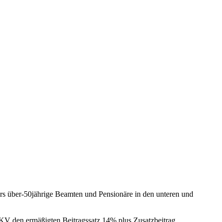
rs über-50jährige Beamten und Pensionäre in den unteren und
 GKV den ermäßigten Beitragssatz 14% plus Zusatzbeitrag