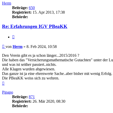
Herm
Beiträge:
650
Registriert:
15. Apr 2013, 17:38
Behörde:
Re: Erfahrungen IGV PBeaKK
Zitieren
Beitrag
von
Herm
»
8. Feb 2024, 10:58
Den Verein gibt es ja schon länger...2015/2016 ?
Die haben das "Versicherungsmathematische Gutachten" unter der 
und was ist seither passiert..nichts.
Alle Klagen wurden abgewiesen.
Das ganze ist ja eine ehrenwerte Sache..aber bisher mit wenig Erfolg.
Die PBeaKK weiss sich zu wehren.
Nach
oben
Pipapo
Beiträge:
871
Registriert:
26. Mär 2020, 08:30
Behörde: