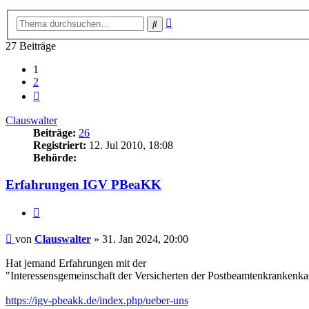
Erweiterte
Suche
Suche
27 Beiträge
1
2
Nächste
Clauswalter
Beiträge:
26
Registriert:
12. Jul 2010, 18:08
Behörde:
Erfahrungen IGV PBeaKK
Zitieren
Beitrag
von
Clauswalter
»
31. Jan 2024, 20:00
Hat jemand Erfahrungen mit der
"Interessensgemeinschaft der Versicherten der Postbeamtenkrankenka
https://igv-pbeakk.de/index.php/ueber-uns