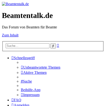
Beamtentalk.de
Das Forum von Beamten für Beamte
Zum Inhalt
Erweiterte
Suche
Suche
Schnellzugriff
Unbeantwortete Themen
Aktive Themen
Suche
Beihilfe-App
Impressum
FAQ
Anmelden