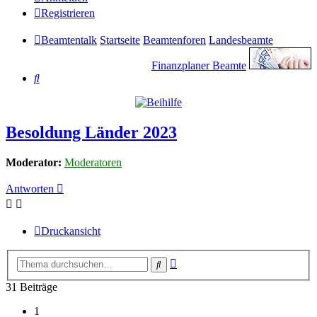
Registrieren
Beamtentalk
Startseite
Beamtenforen
Landesbeamte
Finanzplaner Beamte
Suche
Besoldung Länder 2023
Moderator:
Moderatoren
Antworten
Druckansicht
Erweiterte
Suche
Suche
31 Beiträge
1