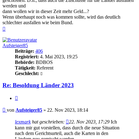
geschossen. D.h., dass auch die Zuschüsse für die Länder ausfallen
werden und
dann wollen wir in dieser Zeit mehr Geld...?
Wenn überhaupt noch was kommen sollte, wird das deutlich
schlechter ausfallen wie beim Bund.
Nach
oben
Aufsteiger85
Beiträge:
406
Registriert:
4. Mai 2023, 19:25
Behörde:
BDBOS
Tätigkeit:
Referent
Geschlecht:
Re: Besoldung Länder 2023
Zitieren
Beitrag
von
Aufsteiger85
»
22. Nov 2023, 18:14
lexmark
hat geschrieben:
22. Nov 2023, 17:29
Ich
kann mir gut vorstellen, dass durch die neue Situation
nach dem Gerichtsurteil, auch die Karten in den
Ländern neu gemischt werden.