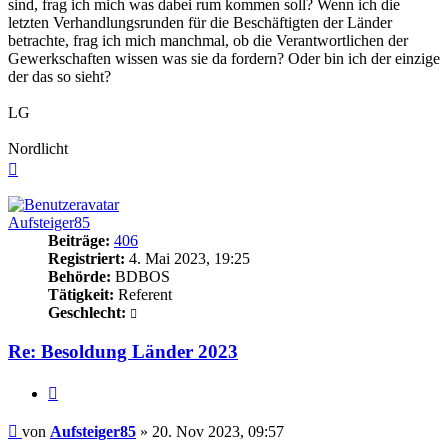
sind, frag ich mich was dabei rum kommen soll? Wenn ich die
letzten Verhandlungsrunden für die Beschäftigten der Länder
betrachte, frag ich mich manchmal, ob die Verantwortlichen der
Gewerkschaften wissen was sie da fordern? Oder bin ich der einzige
der das so sieht?
LG
Nordlicht
Nach
oben
Aufsteiger85
Beiträge:
406
Registriert:
4. Mai 2023, 19:25
Behörde:
BDBOS
Tätigkeit:
Referent
Geschlecht:
Re: Besoldung Länder 2023
Zitieren
Beitrag
von
Aufsteiger85
»
20. Nov 2023, 09:57