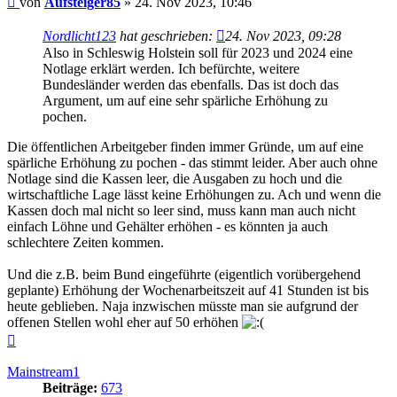
von
Aufsteiger85
»
24. Nov 2023, 10:46
Nordlicht123
hat geschrieben:
24. Nov 2023, 09:28
Also in Schleswig Holstein soll für 2023 und 2024 eine
Notlage erklärt werden. Ich befürchte, weitere
Bundesländer werden das ebenfalls. Das ist doch das
Argument, um auf eine sehr spärliche Erhöhung zu
pochen.
Die öffentlichen Arbeitgeber finden immer Gründe, um auf eine
spärliche Erhöhung zu pochen - das stimmt leider. Aber auch ohne
Notlage sind die Kassen leer, die Ausgaben zu hoch und die
wirtschaftliche Lage lässt keine Erhöhungen zu. Ach und wenn die
Kassen doch mal nicht so leer sind, muss kann man auch nicht
einfach Löhne und Gehälter erhöhen - es könnten ja auch
schlechtere Zeiten kommen.
Und die z.B. beim Bund eingeführte (eigentlich vorübergehend
geplante) Erhöhung der Wochenarbeitszeit auf 41 Stunden ist bis
heute geblieben. Naja inzwischen müsste man sie aufgrund der
offenen Stellen wohl eher auf 50 erhöhen
Nach
oben
Mainstream1
Beiträge:
673