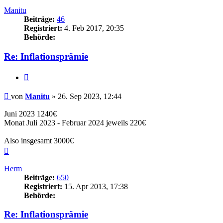
Manitu
Beiträge:
46
Registriert:
4. Feb 2017, 20:35
Behörde:
Re: Inflationsprämie
Zitieren
Beitrag
von
Manitu
»
26. Sep 2023, 12:44
Juni 2023 1240€
Monat Juli 2023 - Februar 2024 jeweils 220€
Also insgesamt 3000€
Nach
oben
Herm
Beiträge:
650
Registriert:
15. Apr 2013, 17:38
Behörde:
Re: Inflationsprämie