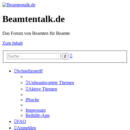
Beamtentalk.de
Das Forum von Beamten für Beamte
Zum Inhalt
Erweiterte
Suche
Suche
Schnellzugriff
Unbeantwortete Themen
Aktive Themen
Suche
Impressum
Beihilfe-App
FAQ
Anmelden