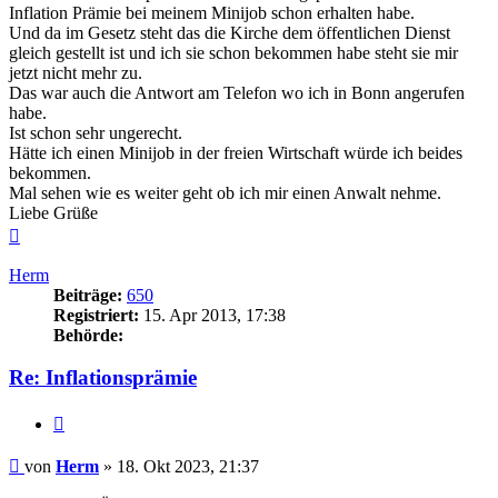
Inflation Prämie bei meinem Minijob schon erhalten habe.
Und da im Gesetz steht das die Kirche dem öffentlichen Dienst
gleich gestellt ist und ich sie schon bekommen habe steht sie mir
jetzt nicht mehr zu.
Das war auch die Antwort am Telefon wo ich in Bonn angerufen
habe.
Ist schon sehr ungerecht.
Hätte ich einen Minijob in der freien Wirtschaft würde ich beides
bekommen.
Mal sehen wie es weiter geht ob ich mir einen Anwalt nehme.
Liebe Grüße
Nach
oben
Herm
Beiträge:
650
Registriert:
15. Apr 2013, 17:38
Behörde:
Re: Inflationsprämie
Zitieren
Beitrag
von
Herm
»
18. Okt 2023, 21:37