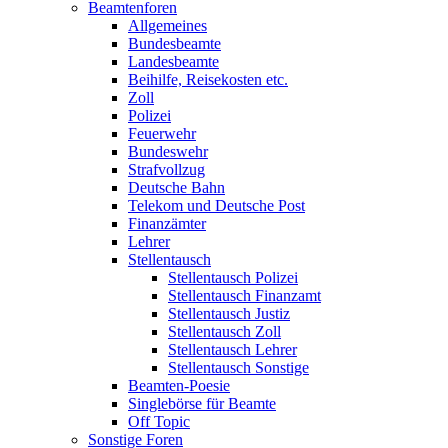
Beamtenforen
Allgemeines
Bundesbeamte
Landesbeamte
Beihilfe, Reisekosten etc.
Zoll
Polizei
Feuerwehr
Bundeswehr
Strafvollzug
Deutsche Bahn
Telekom und Deutsche Post
Finanzämter
Lehrer
Stellentausch
Stellentausch Polizei
Stellentausch Finanzamt
Stellentausch Justiz
Stellentausch Zoll
Stellentausch Lehrer
Stellentausch Sonstige
Beamten-Poesie
Singlebörse für Beamte
Off Topic
Sonstige Foren