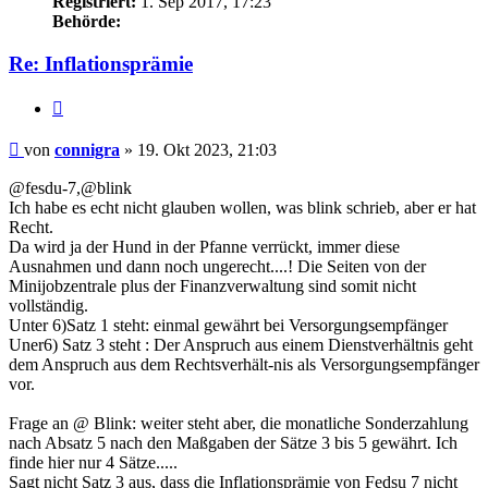
Registriert:
1. Sep 2017, 17:23
Behörde:
Re: Inflationsprämie
Zitieren
Beitrag
von
connigra
»
19. Okt 2023, 21:03
@fesdu-7,@blink
Ich habe es echt nicht glauben wollen, was blink schrieb, aber er hat
Recht.
Da wird ja der Hund in der Pfanne verrückt, immer diese
Ausnahmen und dann noch ungerecht....! Die Seiten von der
Minijobzentrale plus der Finanzverwaltung sind somit nicht
vollständig.
Unter 6)Satz 1 steht: einmal gewährt bei Versorgungsempfänger
Uner6) Satz 3 steht : Der Anspruch aus einem Dienstverhältnis geht
dem Anspruch aus dem Rechtsverhält-nis als Versorgungsempfänger
vor.
Frage an @ Blink: weiter steht aber, die monatliche Sonderzahlung
nach Absatz 5 nach den Maßgaben der Sätze 3 bis 5 gewährt. Ich
finde hier nur 4 Sätze.....
Sagt nicht Satz 3 aus, dass die Inflationsprämie von Fedsu 7 nicht