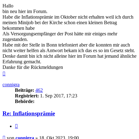
Hallo
bin neu hier im Forum.
Habe die Inflationsprämie im Oktober nicht erhalten weil ich durch
meinen Minijob bei der Kirche schon einen kleinen Betrag
bekommen habe
Als Versorgungsempfänger der Post hätte mir einiges mehr
zugestanden.
Habe mit der Stelle in Bonn telefoniert aber die konnten mir auch
nicht weiter helfen als Antwort bekam ich das es so im Gesetz steht.
Denke damit bin ich nicht alleine hier im Forum hat jemand ähnliche
Erfahrung gemacht.
Danke für die Rückmeldungen
Nach
oben
connigra
Beiträge:
462
Registriert:
1. Sep 2017, 17:23
Behörde:
Re: Inflationsprämie
Zitieren
Beitrag
von
connigra
»
18. Okt 2023, 19:00