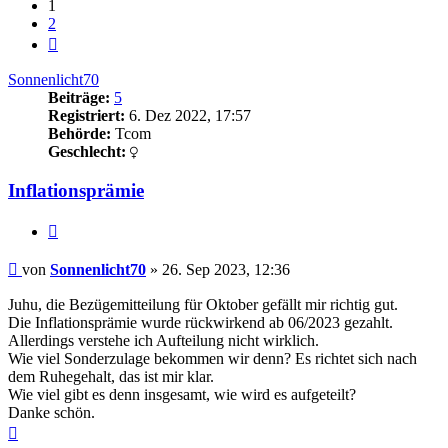
1
2
Nächste
Sonnenlicht70
Beiträge:
5
Registriert:
6. Dez 2022, 17:57
Behörde:
Tcom
Geschlecht:
Inflationsprämie
Zitieren
Beitrag
von
Sonnenlicht70
»
26. Sep 2023, 12:36
Juhu, die Bezügemitteilung für Oktober gefällt mir richtig gut.
Die Inflationsprämie wurde rückwirkend ab 06/2023 gezahlt.
Allerdings verstehe ich Aufteilung nicht wirklich.
Wie viel Sonderzulage bekommen wir denn? Es richtet sich nach
dem Ruhegehalt, das ist mir klar.
Wie viel gibt es denn insgesamt, wie wird es aufgeteilt?
Danke schön.
Nach
oben