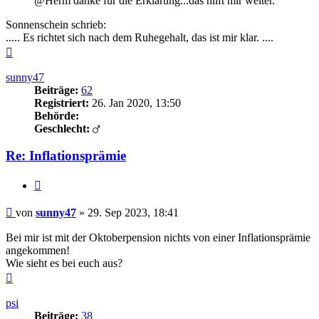
@Herm danke für die Erklärung...das hilft mir weiter.
Sonnenschein schrieb:
..... Es richtet sich nach dem Ruhegehalt, das ist mir klar. ....
Nach
oben
sunny47
Beiträge:
62
Registriert:
26. Jan 2020, 13:50
Behörde:
Geschlecht:
Re: Inflationsprämie
Zitieren
Beitrag
von
sunny47
»
29. Sep 2023, 18:41
Bei mir ist mit der Oktoberpension nichts von einer Inflationsprämie
angekommen!
Wie sieht es bei euch aus?
Nach
oben
psi
Beiträge:
38