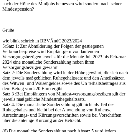
nach der Höhe des Minijobs bemessen wird sondern nach seiner
Mindestpension?
Grüße
wie blink schrieb in BBVÄndG2023/2024
5)Satz 1: Zur Abmilderung der Folgen der gestiegenen
Verbraucherpreise wird Empfän-gern von laufenden
Versorgungsbezügen jeweils für die Monate Juli 2023 bis Feb-ruar
2024 eine monatliche Sonderzahlung neben ihren
Versorgungsbezügen gewährt.
Satz 2: Die Sonderzahlung wird in der Höhe gewährt, die sich nach
dem jeweils maßgeblichen Ruhegehaltssatz und den Anteilssätzen
des Witwen- und Waisengeldes sowie des Un-terhaltsbeitrages aus
dem Betrag von 220 Euro ergibt.
Satz 3 :Bei Empfängern von Mindest-versorgungsbezügen gilt der
jeweils maßgebliche Mindestruhegehaltssatz.
Satz 4: Die monat-liche Sonderzahlung gilt nicht als Teil des
Ruhegehaltes und bleibt bei der Anwendung von Ruhens-,
Anrechnungs- und Kürzungsvorschriften sowie bei Vorschriften
über die anteilige Kürzung außer Betracht.
(6) Die monatliche Sonderzahlung nach Absatz 5 wird jedem