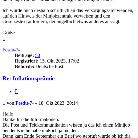
Ich würde mich deshalb schriftlich an das Versorgungsamt wenden,
auf den Hinweis der Minjobzentrale verweisen und den
Gesetzestext anfordern, der angelbich etwas anderes aussagt.
Grüße
Nach
oben
Fesdu-7-
Beiträge:
50
Registriert:
15. Okt 2023, 17:02
Behörde:
Deutsche Post
Re: Inflationsprämie
Zitieren
Beitrag
von
Fesdu-7-
»
18. Okt 2023, 20:14
Hallo
Danke für die Informationen.
Die Post und Telekommunikation wissen ja das ich einen Minijob
bei der Kirche habe muß ich ja melden.
Dann kam Ende September ein Brief wo geprüft wurde ob ich die