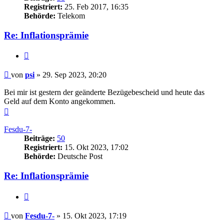
Registriert:
25. Feb 2017, 16:35
Behörde:
Telekom
Re: Inflationsprämie
Zitieren
Beitrag
von
psi
»
29. Sep 2023, 20:20
Bei mir ist gestern der geänderte Bezügebescheid und heute das
Geld auf dem Konto angekommen.
Nach
oben
Fesdu-7-
Beiträge:
50
Registriert:
15. Okt 2023, 17:02
Behörde:
Deutsche Post
Re: Inflationsprämie
Zitieren
Beitrag
von
Fesdu-7-
»
15. Okt 2023, 17:19