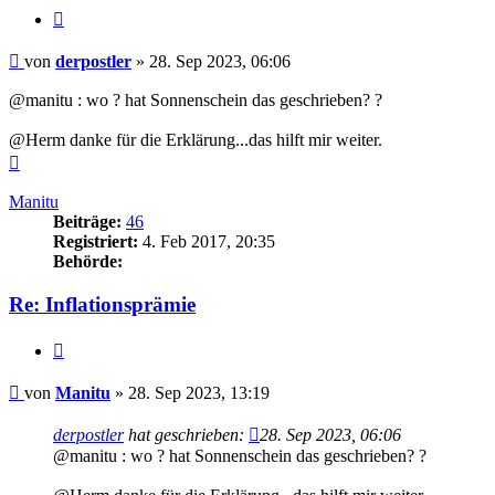
Zitieren
Beitrag
von
derpostler
»
28. Sep 2023, 06:06
@manitu : wo ? hat Sonnenschein das geschrieben? ?
@Herm danke für die Erklärung...das hilft mir weiter.
Nach
oben
Manitu
Beiträge:
46
Registriert:
4. Feb 2017, 20:35
Behörde:
Re: Inflationsprämie
Zitieren
Beitrag
von
Manitu
»
28. Sep 2023, 13:19
derpostler
hat geschrieben:
28. Sep 2023, 06:06
@manitu : wo ? hat Sonnenschein das geschrieben? ?