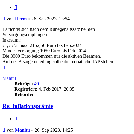
Zitieren
Beitrag
von
Herm
»
26. Sep 2023, 13:54
Es richtet sich nach dem Ruhegehaltssatz bei den
Versorgungsempfängern.
Ingesamt:
71,75 % max. 2152,50 Euro bis Feb.2024
Mindestversorgung 1950 Euro bis Feb.2024
Die 3000 Euro bekommen nur die aktiven Beamten.
Auf der Bezügemitteilung sollte die monatliche IAP stehen.
Nach
oben
Manitu
Beiträge:
46
Registriert:
4. Feb 2017, 20:35
Behörde:
Re: Inflationsprämie
Zitieren
Beitrag
von
Manitu
»
26. Sep 2023, 14:25