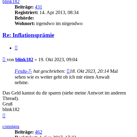
blink182
Beiträge:
431
Registriert:
14. Apr 2013, 08:34
Behörde:
Wohnort:
irgendwo im nirgendwo
Re: Inflationsprämie
Zitieren
Beitrag
von
blink182
»
19. Okt 2023, 09:04
Fesdu-7-
hat geschrieben:
18. Okt 2023, 20:14
Mal
sehen wie es weiter geht ob ich mir einen Anwalt
nehme.
Das Geld kannst du dir sparen (siehe meine Antwort im anderen
Thread).
Gruß
blink182
Nach
oben
connigra
Beiträge:
462