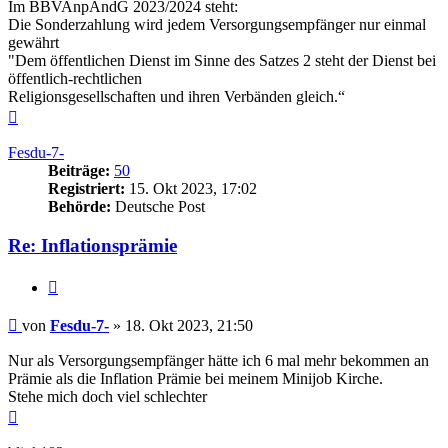
Im BBVAnpÄndG 2023/2024 steht:
Die Sonderzahlung wird jedem Versorgungsempfänger nur einmal
gewährt
"Dem öffentlichen Dienst im Sinne des Satzes 2 steht der Dienst bei
öffentlich-rechtlichen
Religionsgesellschaften und ihren Verbänden gleich.“
Nach
oben
Fesdu-7-
Beiträge:
50
Registriert:
15. Okt 2023, 17:02
Behörde:
Deutsche Post
Re: Inflationsprämie
Zitieren
Beitrag
von
Fesdu-7-
»
18. Okt 2023, 21:50
Nur als Versorgungsempfänger hätte ich 6 mal mehr bekommen an
Prämie als die Inflation Prämie bei meinem Minijob Kirche.
Stehe mich doch viel schlechter
Nach
oben