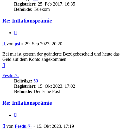
Registriert:
25. Feb 2017, 16:35
Behörde:
Telekom
Re: Inflationsprämie
Zitieren
Beitrag
von
psi
»
29. Sep 2023, 20:20
Bei mir ist gestern der geänderte Bezügebescheid und heute das
Geld auf dem Konto angekommen.
Nach
oben
Fesdu-7-
Beiträge:
50
Registriert:
15. Okt 2023, 17:02
Behörde:
Deutsche Post
Re: Inflationsprämie
Zitieren
Beitrag
von
Fesdu-7-
»
15. Okt 2023, 17:19