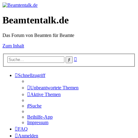
Beamtentalk.de
Das Forum von Beamten für Beamte
Zum Inhalt
Erweiterte
Suche
Suche
Schnellzugriff
Unbeantwortete Themen
Aktive Themen
Suche
Beihilfe-App
Impressum
FAQ
Anmelden