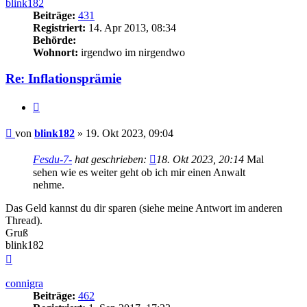
blink182
Beiträge:
431
Registriert:
14. Apr 2013, 08:34
Behörde:
Wohnort:
irgendwo im nirgendwo
Re: Inflationsprämie
Zitieren
Beitrag
von
blink182
»
19. Okt 2023, 09:04
Fesdu-7-
hat geschrieben:
18. Okt 2023, 20:14
Mal
sehen wie es weiter geht ob ich mir einen Anwalt
nehme.
Das Geld kannst du dir sparen (siehe meine Antwort im anderen
Thread).
Gruß
blink182
Nach
oben
connigra
Beiträge:
462