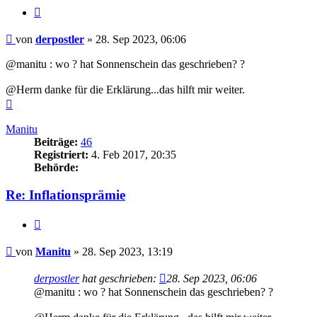
Zitieren
Beitrag
von
derpostler
»
28. Sep 2023, 06:06
@manitu : wo ? hat Sonnenschein das geschrieben? ?
@Herm danke für die Erklärung...das hilft mir weiter.
Nach
oben
Manitu
Beiträge:
46
Registriert:
4. Feb 2017, 20:35
Behörde:
Re: Inflationsprämie
Zitieren
Beitrag
von
Manitu
»
28. Sep 2023, 13:19
derpostler
hat geschrieben:
28. Sep 2023, 06:06
@manitu : wo ? hat Sonnenschein das geschrieben? ?