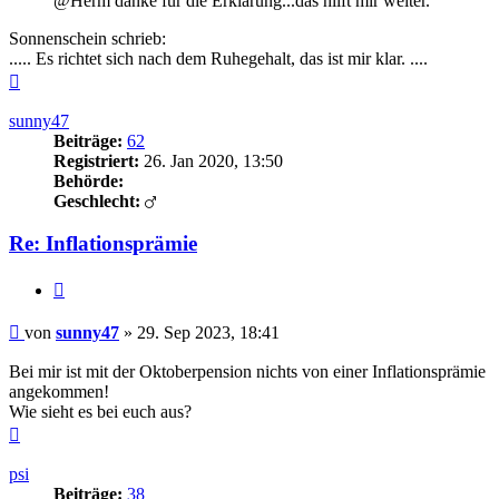
@Herm danke für die Erklärung...das hilft mir weiter.
Sonnenschein schrieb:
..... Es richtet sich nach dem Ruhegehalt, das ist mir klar. ....
Nach
oben
sunny47
Beiträge:
62
Registriert:
26. Jan 2020, 13:50
Behörde:
Geschlecht:
Re: Inflationsprämie
Zitieren
Beitrag
von
sunny47
»
29. Sep 2023, 18:41
Bei mir ist mit der Oktoberpension nichts von einer Inflationsprämie
angekommen!
Wie sieht es bei euch aus?
Nach
oben
psi
Beiträge:
38