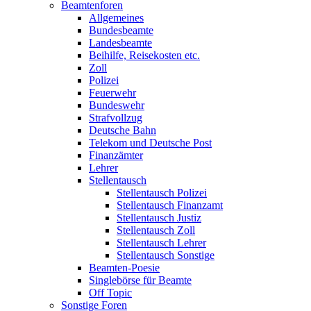
Beamtenforen
Allgemeines
Bundesbeamte
Landesbeamte
Beihilfe, Reisekosten etc.
Zoll
Polizei
Feuerwehr
Bundeswehr
Strafvollzug
Deutsche Bahn
Telekom und Deutsche Post
Finanzämter
Lehrer
Stellentausch
Stellentausch Polizei
Stellentausch Finanzamt
Stellentausch Justiz
Stellentausch Zoll
Stellentausch Lehrer
Stellentausch Sonstige
Beamten-Poesie
Singlebörse für Beamte
Off Topic
Sonstige Foren