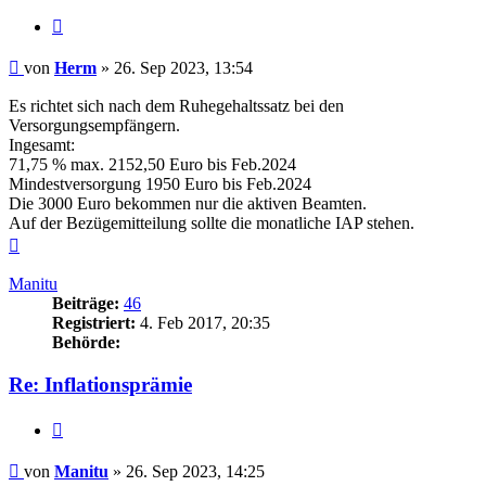
Zitieren
Beitrag
von
Herm
»
26. Sep 2023, 13:54
Es richtet sich nach dem Ruhegehaltssatz bei den
Versorgungsempfängern.
Ingesamt:
71,75 % max. 2152,50 Euro bis Feb.2024
Mindestversorgung 1950 Euro bis Feb.2024
Die 3000 Euro bekommen nur die aktiven Beamten.
Auf der Bezügemitteilung sollte die monatliche IAP stehen.
Nach
oben
Manitu
Beiträge:
46
Registriert:
4. Feb 2017, 20:35
Behörde:
Re: Inflationsprämie
Zitieren
Beitrag
von
Manitu
»
26. Sep 2023, 14:25