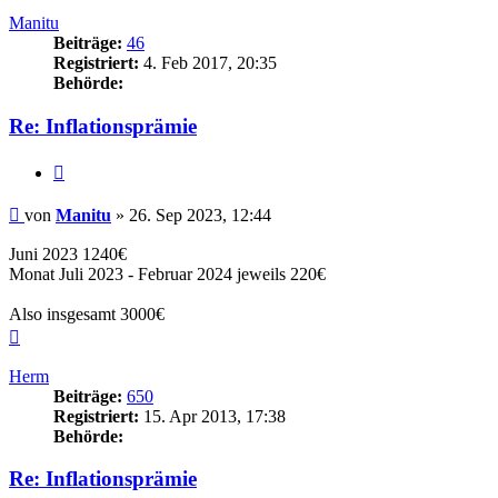
Manitu
Beiträge:
46
Registriert:
4. Feb 2017, 20:35
Behörde:
Re: Inflationsprämie
Zitieren
Beitrag
von
Manitu
»
26. Sep 2023, 12:44
Juni 2023 1240€
Monat Juli 2023 - Februar 2024 jeweils 220€
Also insgesamt 3000€
Nach
oben
Herm
Beiträge:
650
Registriert:
15. Apr 2013, 17:38
Behörde:
Re: Inflationsprämie