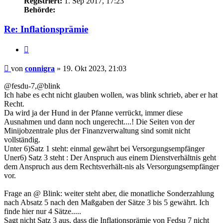
Registriert:
1. Sep 2017, 17:23
Behörde:
Re: Inflationsprämie
Zitieren
Beitrag
von
connigra
»
19. Okt 2023, 21:03
@fesdu-7,@blink
Ich habe es echt nicht glauben wollen, was blink schrieb, aber er hat
Recht.
Da wird ja der Hund in der Pfanne verrückt, immer diese
Ausnahmen und dann noch ungerecht....! Die Seiten von der
Minijobzentrale plus der Finanzverwaltung sind somit nicht
vollständig.
Unter 6)Satz 1 steht: einmal gewährt bei Versorgungsempfänger
Uner6) Satz 3 steht : Der Anspruch aus einem Dienstverhältnis geht
dem Anspruch aus dem Rechtsverhält-nis als Versorgungsempfänger
vor.
Frage an @ Blink: weiter steht aber, die monatliche Sonderzahlung
nach Absatz 5 nach den Maßgaben der Sätze 3 bis 5 gewährt. Ich
finde hier nur 4 Sätze.....
Sagt nicht Satz 3 aus, dass die Inflationsprämie von Fedsu 7 nicht