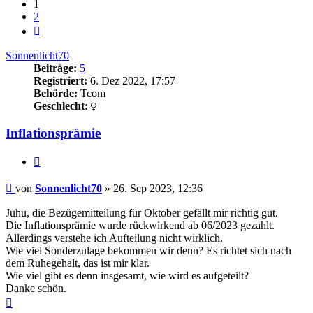
1
2
Nächste
Sonnenlicht70
Beiträge:
5
Registriert:
6. Dez 2022, 17:57
Behörde:
Tcom
Geschlecht:
Inflationsprämie
Zitieren
Beitrag
von
Sonnenlicht70
»
26. Sep 2023, 12:36
Juhu, die Bezügemitteilung für Oktober gefällt mir richtig gut.
Die Inflationsprämie wurde rückwirkend ab 06/2023 gezahlt.
Allerdings verstehe ich Aufteilung nicht wirklich.
Wie viel Sonderzulage bekommen wir denn? Es richtet sich nach
dem Ruhegehalt, das ist mir klar.
Wie viel gibt es denn insgesamt, wie wird es aufgeteilt?
Danke schön.
Nach
oben