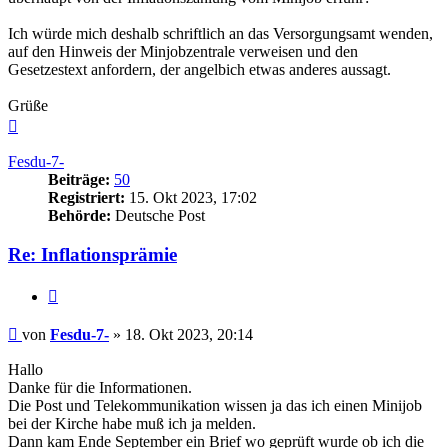
Ich würde mich deshalb schriftlich an das Versorgungsamt wenden,
auf den Hinweis der Minjobzentrale verweisen und den
Gesetzestext anfordern, der angelbich etwas anderes aussagt.
Grüße
Nach
oben
Fesdu-7-
Beiträge:
50
Registriert:
15. Okt 2023, 17:02
Behörde:
Deutsche Post
Re: Inflationsprämie
Zitieren
Beitrag
von
Fesdu-7-
»
18. Okt 2023, 20:14
Hallo
Danke für die Informationen.
Die Post und Telekommunikation wissen ja das ich einen Minijob
bei der Kirche habe muß ich ja melden.
Dann kam Ende September ein Brief wo geprüft wurde ob ich die