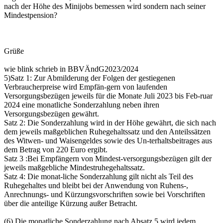
nach der Höhe des Minijobs bemessen wird sondern nach seiner
Mindestpension?
Grüße
wie blink schrieb in BBVÄndG2023/2024
5)Satz 1: Zur Abmilderung der Folgen der gestiegenen
Verbraucherpreise wird Empfän-gern von laufenden
Versorgungsbezügen jeweils für die Monate Juli 2023 bis Feb-ruar
2024 eine monatliche Sonderzahlung neben ihren
Versorgungsbezügen gewährt.
Satz 2: Die Sonderzahlung wird in der Höhe gewährt, die sich nach
dem jeweils maßgeblichen Ruhegehaltssatz und den Anteilssätzen
des Witwen- und Waisengeldes sowie des Un-terhaltsbeitrages aus
dem Betrag von 220 Euro ergibt.
Satz 3 :Bei Empfängern von Mindest-versorgungsbezügen gilt der
jeweils maßgebliche Mindestruhegehaltssatz.
Satz 4: Die monat-liche Sonderzahlung gilt nicht als Teil des
Ruhegehaltes und bleibt bei der Anwendung von Ruhens-,
Anrechnungs- und Kürzungsvorschriften sowie bei Vorschriften
über die anteilige Kürzung außer Betracht.
(6) Die monatliche Sonderzahlung nach Absatz 5 wird jedem