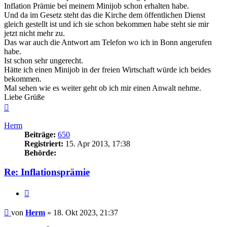
Inflation Prämie bei meinem Minijob schon erhalten habe.
Und da im Gesetz steht das die Kirche dem öffentlichen Dienst
gleich gestellt ist und ich sie schon bekommen habe steht sie mir
jetzt nicht mehr zu.
Das war auch die Antwort am Telefon wo ich in Bonn angerufen
habe.
Ist schon sehr ungerecht.
Hätte ich einen Minijob in der freien Wirtschaft würde ich beides
bekommen.
Mal sehen wie es weiter geht ob ich mir einen Anwalt nehme.
Liebe Grüße
Nach
oben
Herm
Beiträge:
650
Registriert:
15. Apr 2013, 17:38
Behörde:
Re: Inflationsprämie
Zitieren
Beitrag
von
Herm
»
18. Okt 2023, 21:37