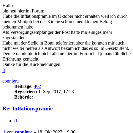
Hallo
bin neu hier im Forum.
Habe die Inflationsprämie im Oktober nicht erhalten weil ich durch
meinen Minijob bei der Kirche schon einen kleinen Betrag
bekommen habe
Als Versorgungsempfänger der Post hätte mir einiges mehr
zugestanden.
Habe mit der Stelle in Bonn telefoniert aber die konnten mir auch
nicht weiter helfen als Antwort bekam ich das es so im Gesetz steht.
Denke damit bin ich nicht alleine hier im Forum hat jemand ähnliche
Erfahrung gemacht.
Danke für die Rückmeldungen
Nach
oben
connigra
Beiträge:
462
Registriert:
1. Sep 2017, 17:23
Behörde:
Re: Inflationsprämie
Zitieren
Beitrag
von
connigra
»
18. Okt 2023, 19:00